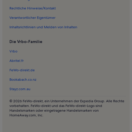
Ferienwohnungen und Apartments in Stolpen
Rechtliche Hinweise/Kontakt
Häuser in Rathen
Verantwortlicher Eigentümer
Haustierfreundliche Ferienunterkünfte in Rathen
Inhaltsrichtlinien und Melden von Inhalten
Ferienwohnungen und Apartments in Rathen
Die Vrbo-Familie
Ferienwohnungen und Apartments in Hohnstein
Ferienwohnungen und Apartments in Wilthen
Vrbo
Ferienwohnungen und Apartments in Arnsdorf
Abritel.fr
Häuser in Cunewalde
FeWo-direkt.de
Ferienwohnungen und Apartments in Cunewalde
Bookabach.co.nz
Häuser in Schirgiswalde-Kirschau
Stayz.com.au
Ferienwohnungen und Apartments in Schirgiswalde-Kirschau
© 2026 FeWo-direkt, ein Unternehmen der Expedia Group. Alle Rechte
Longstay in Schirgiswalde-Kirschau
vorbehalten. FeWo-direkt und das FeWo-direkt-Logo sind
Handelsmarken oder eingetragene Handelsmarken von
Hotels in Talsperre Bautzen
HomeAway.com, Inc.
Ferienunterkünfte am Meer nahe Talsperre Bautzen
Ferienwohnungen und Apartments in Porschdorf