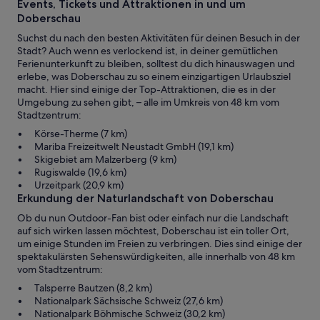
Events, Tickets und Attraktionen in und um
Doberschau
Suchst du nach den besten Aktivitäten für deinen Besuch in der
Stadt? Auch wenn es verlockend ist, in deiner gemütlichen
Ferienunterkunft zu bleiben, solltest du dich hinauswagen und
erlebe, was Doberschau zu so einem einzigartigen Urlaubsziel
macht. Hier sind einige der Top-Attraktionen, die es in der
Umgebung zu sehen gibt, – alle im Umkreis von 48 km vom
Stadtzentrum:
Körse-Therme (7 km)
Mariba Freizeitwelt Neustadt GmbH (19,1 km)
Skigebiet am Malzerberg (9 km)
Rugiswalde (19,6 km)
Urzeitpark (20,9 km)
Erkundung der Naturlandschaft von Doberschau
Ob du nun Outdoor-Fan bist oder einfach nur die Landschaft
auf sich wirken lassen möchtest, Doberschau ist ein toller Ort,
um einige Stunden im Freien zu verbringen. Dies sind einige der
spektakulärsten Sehenswürdigkeiten, alle innerhalb von 48 km
vom Stadtzentrum:
Talsperre Bautzen (8,2 km)
Nationalpark Sächsische Schweiz (27,6 km)
Nationalpark Böhmische Schweiz (30,2 km)