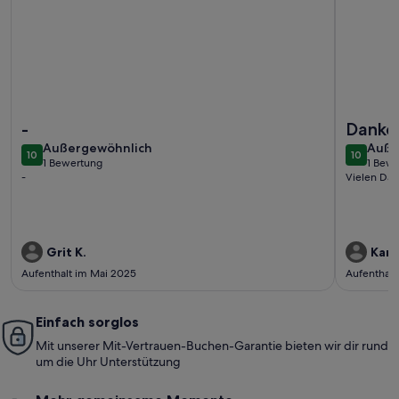
Weitere Infos zu Am Rand der historischen Altstadt, Ferie
Weitere I
-
Danke
außergewöhnlich
auße
Außergewöhnlich
Auße
10
10
10 von 10
10 von 1
1 Bewertung
1 Bew
(1
(1
-
Vielen Dank
bewertung)
bewe
Grit K.
Kari
Aufenthalt im Mai 2025
Aufenthalt
Einfach sorglos
Mit unserer Mit-Vertrauen-Buchen-Garantie bieten wir dir rund
um die Uhr Unterstützung