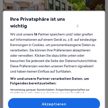
Ihre Privatsphäre ist uns
wichtig
Wir und unsere
16
Partner speichern und/ oder greifen
Ferienhaus
Ferienwohnung/Apartment
Ferienhütt
auf Informationen auf einem Gerät zu, z.B. auf eindeutige
Kennungen in Cookies, um personenbezogene Daten zu
Doberschau: Finde deine
verarbeiten. Sie können Ihre Präferenzen akzeptieren
oder verwalten. Klicken Sie dazu bitte unten oder
perfekte Unterkunft
besuchen Sie jederzeit die Seite der Datenschutzrichtlinie.
Diese Präferenzen werden unseren Partnern signalisiert
Weitere Infos zu Wohnen im Landhaus bei Bautzen/ OT Dobe
Weitere I
und haben keinen Einfluss auf Surfdaten.
Wir und unsere Partner verarbeiten Daten, um
Folgendes bereitzustellen:
Verwendung genauer Standortdaten. Endgeräteeigenschaften zur
Identifikation aktiv abfragen. Speichern von oder Zugriff auf
Informationen auf einem Endgerät. Personalisierte Werbung und
Inhalte, Messung von Werbeleistung und der Performance von Inhalten,
Zielgruppenforschung sowie Entwicklung und Verbesserung von
Akzeptieren
Angeboten.