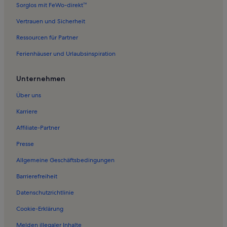
Sorglos mit FeWo-direkt™
Ferienwohnungen in Doberschau-Gaußig
Vertrauen und Sicherheit
Ferienwohnungen in Göda
Ressourcen für Partner
Ferienwohnungen in Alte Wasserkunst
Ferienhäuser und Urlaubsinspiration
Sorbisches Museum
Ferienwohnungen in Kirschau
Unternehmen
Ferienwohnungen in Grubschütz
Über uns
Ferienwohnungen in Tautewalde
Karriere
Ferienwohnungen in Körse-Therme
Affiliate-Partner
Ferienwohnungen in Jenkwitz
Presse
Ferienwohnungen in Kleinwelka
Allgemeine Geschäftsbedingungen
Ferienwohnungen in Landkreis Bautzen
Barrierefreiheit
Häuser in Lohmen
Datenschutzrichtlinie
Pensionen in Lohmen
Ferienwohnungen und Apartments in Lohmen
Cookie-Erklärung
Häuser in Stolpen
Melden illegaler Inhalte