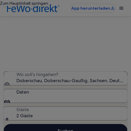
Zum Hauptinhalt springen
App herunterladen
Ferienwohnungen & Ferienhäuser
in Doberschau
Wir haben 172 Ferienunterkünfte gefunden. Bitte gib
deinen Reisezeitraum an, um die Verfügbarkeit zu
prüfen.
Wo soll’s hingehen?
Doberschau, Doberschau-Gaußig, Sachsen, Deutschla
Daten
Gäste
2 Gäste
Suchen