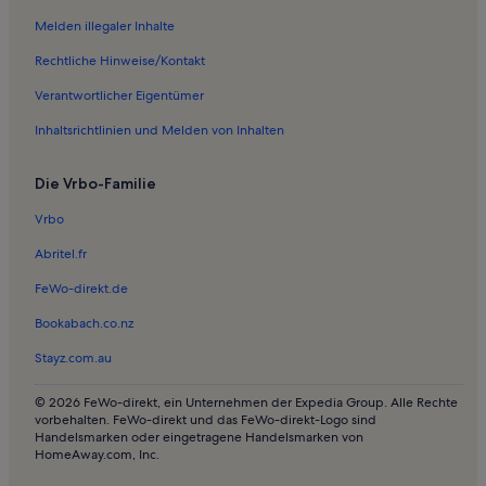
Ferienwohnungen in Iglesia de la Mare de Déu del Carme
Melden illegaler Inhalte
Ferienwohnungen in Coves Blanques
Rechtliche Hinweise/Kontakt
Ferienwohnungen in Nationalpark Cabrera
Verantwortlicher Eigentümer
Ferienwohnungen in S'Illot-Cala Morlanda
Inhaltsrichtlinien und Melden von Inhalten
Ferienwohnungen in Strand von Porto Cristo
Die Vrbo-Familie
Ferienwohnungen in Cala Millor
Häuser in Canyamel
Vrbo
Villen in Canyamel
Abritel.fr
Ferienwohnungen und Apartments in Canyamel
FeWo-direkt.de
Ferienwohnungen und Apartments in Cala Magrana
Bookabach.co.nz
Häuser in Porto Cristo Novo
Stayz.com.au
Ferienwohnungen und Apartments in Porto Cristo Novo
© 2026 FeWo-direkt, ein Unternehmen der Expedia Group. Alle Rechte
Häuser in Portocolom
vorbehalten. FeWo-direkt und das FeWo-direkt-Logo sind
Handelsmarken oder eingetragene Handelsmarken von
Ferienunterkünfte mit Pool in Portocolom
HomeAway.com, Inc.
Ferienwohnungen und Apartments in Portocolom