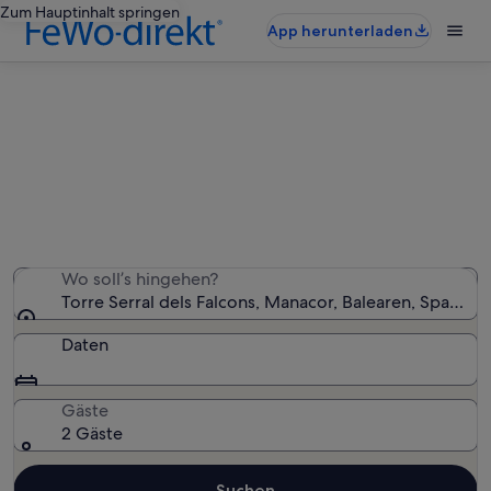
Zum Hauptinhalt springen
App herunterladen
Ferienunterkünfte nahe Torre
Serral dels Falcons
Wir haben 5.021 Ferienunterkünfte gefunden. Bitte gib
deinen Reisezeitraum an, um die Verfügbarkeit zu
prüfen.
Wo soll’s hingehen?
Torre Serral dels Falcons, Manacor, Balearen, Spanien
Daten
Gäste
2 Gäste
Suchen