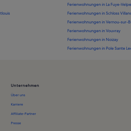
Ferienwohnungen in La Fuye-Velp
tlouis
Ferienwohnungen in Schloss Villan
Ferienwohnungen in Vernou-sur-
Ferienwohnungen in Vouvray
Ferienwohnungen in Noizay
Ferienwohnungen in Pole Sante Le
Ferienwohnungen in Grand Aquari
Ferienwohnungen in Zone Commerci
Ferienwohnungen in Charentilly
Ferienwohnungen in Zentrum für ze
Unternehmen
Ferienwohnungen in Rochecorbon
Über uns
Ferienwohnungen in Monts
Karriere
Ferienwohnungen in La Riche
Affiliate-Partner
Ferienwohnungen in Joue-les-Tou
Presse
Ferienwohnungen in Stade de la Va