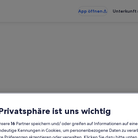
App öffnen
Unterkunft 
Tours: Häuser
den – gib deinen Reisezeitraum ei
 Privatsphäre ist uns wichtig
prüfen
nsere
16
Partner speichern und/ oder greifen auf Informationen auf ein
Daten
G
eindeutige Kennungen in Cookies, um personenbezogene Daten zu verarb
2 
e Präferenzen akzeptieren oder verwalten. Klicken Sie dazu bitte unten