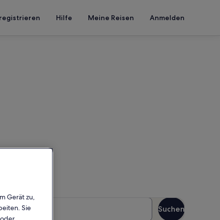
registrieren
Hilfe
Meine Reisen
Anmelden
n, um die Verfügbarkeit zu
em Gerät zu,
äste
eiten. Sie
Suchen
Gäste
 oder