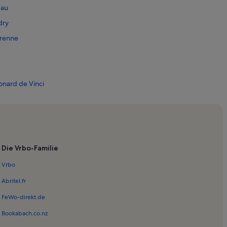
eau
dry
Brenne
onard de Vinci
um de Touraine
ale de la Vrillonnerie
itgenössische Kunst Olivier Debré
Die Vrbo-Familie
Vrbo
Abritel.fr
FeWo-direkt.de
rs
Bookabach.co.nz
llée du Cher