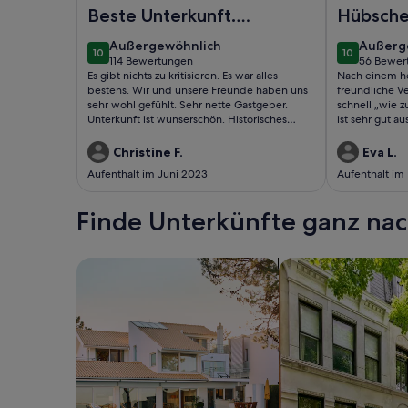
Foto von Das Clos de Venise ist ein einzigartiges
Foto von un
Beste Unterkunft.
Hübsche
Einfach
Haus im
außergewöhnlich
außerg
Außergewöhnlich
Außerg
10
10
wunderschön.
10 von 10
10 von 10
114 Bewertungen
56 Bewer
(114
(56
Es gibt nichts zu kritisieren. Es war alles
Nach einem he
bewertungen)
bewert
bestens. Wir und unsere Freunde haben uns
freundliche V
sehr wohl gefühlt. Sehr nette Gastgeber.
schnell „wie z
Unterkunft ist wunserschön. Historisches
ist sehr gut au
Haus, sehr gediegen und geschmackvoll
Erkundungen d
restauriert. Wir werden sehr gerne
Auto. Das Ört
Christine F.
Eva L.
wiederkommen. Nur zu empfehlen. Lage
Infrastruktur,
Aufenthalt im Juni 2023
Aufenthalt im
sehr günstig. Supermarkt mit dem Auto in 5
uns sehr überz
Minuten. Sehenswürdigkeiten in der Nähe.
noch einen Pe
Amboise 10 Minuten mit dem Auto.
Vermietern, d
Finde Unterkünfte ganz n
Aufenthalts im
Schwätzchen 
Suche nach Ferienhäusern
Suche nach Ferien