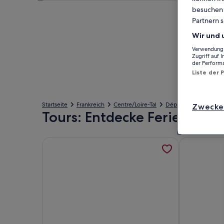
besuchen S
Partnern s
Wir und 
Verwendung g
Zugriff auf 
der Perform
Liste der 
Startseite
Frankreich
Centre/Loire-Tal
Département Indre-e
Zwecke
Tours: Entdecke Ferienhäus
Weitere Informationen zu Urbaner Komfort in Tou
Weitere Inf