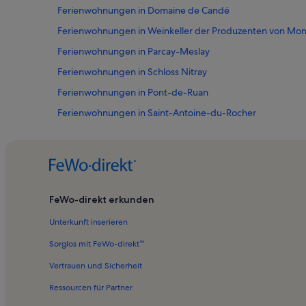
Ferienwohnungen in Domaine de Candé
Ferienwohnungen in Weinkeller der Produzenten von Mon
Ferienwohnungen in Parcay-Meslay
Ferienwohnungen in Schloss Nitray
Ferienwohnungen in Pont-de-Ruan
Ferienwohnungen in Saint-Antoine-du-Rocher
Ferienwohnungen in Mettray
Ferienwohnungen in Semblançay
Ferienwohnungen in Didier Champalou
Ferienwohnungen in Berthenay
FeWo-direkt erkunden
Ferienwohnungen in Savonnières
Unterkunft inserieren
Ferienwohnungen in Véretz
Sorglos mit FeWo-direkt™
Ferienwohnungen in Botanischer Garten
Vertrauen und Sicherheit
Ferienwohnungen in Villandry
Ressourcen für Partner
Ferienwohnungen in Saint-Avertin