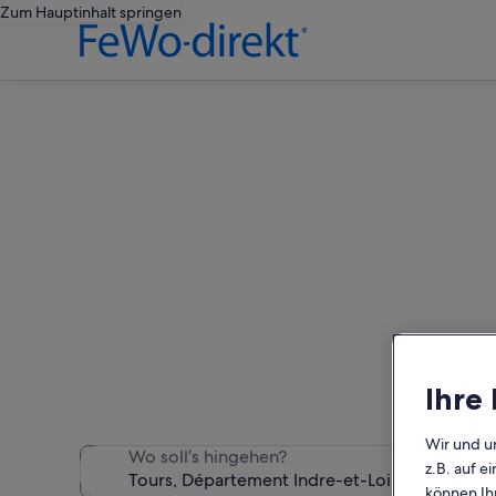
Zum Hauptinhalt springen
Wir haben 71 Häuser gefun
Ihre
Wir und u
Wo soll’s hingehen?
z.B. auf 
können Ihr