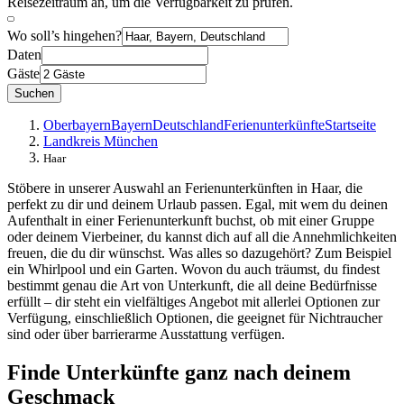
Reisezeitraum an, um die Verfügbarkeit zu prüfen.
Wo soll’s hingehen?
Daten
Gäste
Suchen
Oberbayern
Bayern
Deutschland
Ferienunterkünfte
Startseite
Landkreis München
Haar
Stöbere in unserer Auswahl an Ferienunterkünften in Haar, die
perfekt zu dir und deinem Urlaub passen. Egal, mit wem du deinen
Aufenthalt in einer Ferienunterkunft buchst, ob mit einer Gruppe
oder deinem Vierbeiner, du kannst dich auf all die Annehmlichkeiten
freuen, die du dir wünschst. Was alles so dazugehört? Zum Beispiel
ein Whirlpool und ein Garten. Wovon du auch träumst, du findest
bestimmt genau die Art von Unterkunft, die all deine Bedürfnisse
erfüllt – dir steht ein vielfältiges Angebot mit allerlei Optionen zur
Verfügung, einschließlich Optionen, die geeignet für Nichtraucher
sind oder über barrierarme Ausstattung verfügen.
Finde Unterkünfte ganz nach deinem
Geschmack