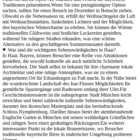
Traditionen präsentieren.Wenn Sie eine preisgünstigere Option
suchen, sollten Sie einen Besuch im Dezember in Betracht ziehen.
Obwohl es die Nebensaison ist, erfüllt der Weihnachtsgeist die Luft
mit Weihnachtsmärkten, funkelnden Lichtern und der Möglichkeit,
den bayerischen Wintercharme zu erleben. Sie können die Wärme
traditionellen Glühweins und festlicher Leckereien genießen,
während Sie ruhigere Straßen erkunden, was eine schöne
Alternative zu den geschäftigeren Sommermonaten darstellt.
Was sind die wichtigsten Sehenswürdigkeiten in Haar?
In Haar, Bayern, können Besucher eine Reihe von Attraktionen
genießen, die sowohl kulturelle als auch natürliche Schönheit
hervorheben. Die Stadt selbst ist bekannt für ihre charmante lokale
Architektur und eine ruhige Atmosphäre, was sie zu einem
angenehmen Ort für Erkundungen zu Fuß macht. In der Nähe bietet
die wunderschöne Landschaft des Isar-Flusses Möglichkeiten für
gemütliche Spaziergänge und Radtouren entlang ihrer Ufer.Für
Geschichtsinteressierte ist die nahegelegene Stadt München leicht
erreichbar und bietet zahlreiche kulturelle Sehenswürdigkeiten,
darunter den ikonischen Marienplatz und das beeindruckende
Schloss Nymphenburg. Darüber hinaus bietet der atemberaubende
Englische Garten in München mit seinen weitläufigen Grünflächen
und ruhigen Seen einen großartigen Rückzugsort.Ein weiterer
interessanter Punkt ist die lokale Brauereiszene, wo Besucher
traditionelle bayerische Biere in malerischer Umgebung probieren
können.