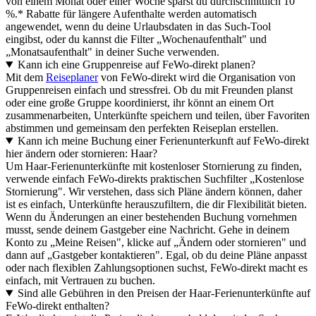
von einem Monat oder einer Woche sparst du durchschnittlich 10
%.* Rabatte für längere Aufenthalte werden automatisch
angewendet, wenn du deine Urlaubsdaten in das Such-Tool
eingibst, oder du kannst die Filter „Wochenaufenthalt" und
„Monatsaufenthalt" in deiner Suche verwenden.
Kann ich eine Gruppenreise auf FeWo-direkt planen?
Mit dem
Reiseplaner
von FeWo-direkt wird die Organisation von
Gruppenreisen einfach und stressfrei. Ob du mit Freunden planst
oder eine große Gruppe koordinierst, ihr könnt an einem Ort
zusammenarbeiten, Unterkünfte speichern und teilen, über Favoriten
abstimmen und gemeinsam den perfekten Reiseplan erstellen.
Kann ich meine Buchung einer Ferienunterkunft auf FeWo-direkt
hier ändern oder stornieren: Haar?
Um Haar-Ferienunterkünfte mit kostenloser Stornierung zu finden,
verwende einfach FeWo-direkts praktischen Suchfilter „Kostenlose
Stornierung". Wir verstehen, dass sich Pläne ändern können, daher
ist es einfach, Unterkünfte herauszufiltern, die dir Flexibilität bieten.
Wenn du Änderungen an einer bestehenden Buchung vornehmen
musst, sende deinem Gastgeber eine Nachricht. Gehe in deinem
Konto zu „Meine Reisen", klicke auf „Ändern oder stornieren" und
dann auf „Gastgeber kontaktieren". Egal, ob du deine Pläne anpasst
oder nach flexiblen Zahlungsoptionen suchst, FeWo-direkt macht es
einfach, mit Vertrauen zu buchen.
Sind alle Gebühren in den Preisen der Haar-Ferienunterkünfte auf
FeWo-direkt enthalten?