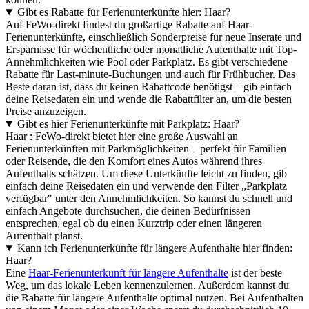
Gibt es Rabatte für Ferienunterkünfte hier: Haar?
Auf FeWo-direkt findest du großartige Rabatte auf Haar-
Ferienunterkünfte, einschließlich Sonderpreise für neue Inserate und
Ersparnisse für wöchentliche oder monatliche Aufenthalte mit Top-
Annehmlichkeiten wie Pool oder Parkplatz. Es gibt verschiedene
Rabatte für Last-minute-Buchungen und auch für Frühbucher. Das
Beste daran ist, dass du keinen Rabattcode benötigst – gib einfach
deine Reisedaten ein und wende die Rabattfilter an, um die besten
Preise anzuzeigen.
Gibt es hier Ferienunterkünfte mit Parkplatz: Haar?
Haar : FeWo-direkt bietet hier eine große Auswahl an
Ferienunterkünften mit Parkmöglichkeiten – perfekt für Familien
oder Reisende, die den Komfort eines Autos während ihres
Aufenthalts schätzen. Um diese Unterkünfte leicht zu finden, gib
einfach deine Reisedaten ein und verwende den Filter „Parkplatz
verfügbar" unter den Annehmlichkeiten. So kannst du schnell und
einfach Angebote durchsuchen, die deinen Bedürfnissen
entsprechen, egal ob du einen Kurztrip oder einen längeren
Aufenthalt planst.
Kann ich Ferienunterkünfte für längere Aufenthalte hier finden:
Haar?
Eine
Haar-Ferienunterkunft für längere Aufenthalte
ist der beste
Weg, um das lokale Leben kennenzulernen. Außerdem kannst du
die Rabatte für längere Aufenthalte optimal nutzen. Bei Aufenthalten