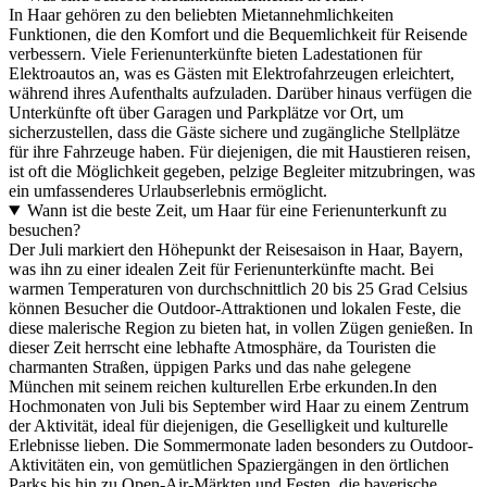
In Haar gehören zu den beliebten Mietannehmlichkeiten
Funktionen, die den Komfort und die Bequemlichkeit für Reisende
verbessern. Viele Ferienunterkünfte bieten Ladestationen für
Elektroautos an, was es Gästen mit Elektrofahrzeugen erleichtert,
während ihres Aufenthalts aufzuladen. Darüber hinaus verfügen die
Unterkünfte oft über Garagen und Parkplätze vor Ort, um
sicherzustellen, dass die Gäste sichere und zugängliche Stellplätze
für ihre Fahrzeuge haben. Für diejenigen, die mit Haustieren reisen,
ist oft die Möglichkeit gegeben, pelzige Begleiter mitzubringen, was
ein umfassenderes Urlaubserlebnis ermöglicht.
Wann ist die beste Zeit, um Haar für eine Ferienunterkunft zu
besuchen?
Der Juli markiert den Höhepunkt der Reisesaison in Haar, Bayern,
was ihn zu einer idealen Zeit für Ferienunterkünfte macht. Bei
warmen Temperaturen von durchschnittlich 20 bis 25 Grad Celsius
können Besucher die Outdoor-Attraktionen und lokalen Feste, die
diese malerische Region zu bieten hat, in vollen Zügen genießen. In
dieser Zeit herrscht eine lebhafte Atmosphäre, da Touristen die
charmanten Straßen, üppigen Parks und das nahe gelegene
München mit seinem reichen kulturellen Erbe erkunden.In den
Hochmonaten von Juli bis September wird Haar zu einem Zentrum
der Aktivität, ideal für diejenigen, die Geselligkeit und kulturelle
Erlebnisse lieben. Die Sommermonate laden besonders zu Outdoor-
Aktivitäten ein, von gemütlichen Spaziergängen in den örtlichen
Parks bis hin zu Open-Air-Märkten und Festen, die bayerische