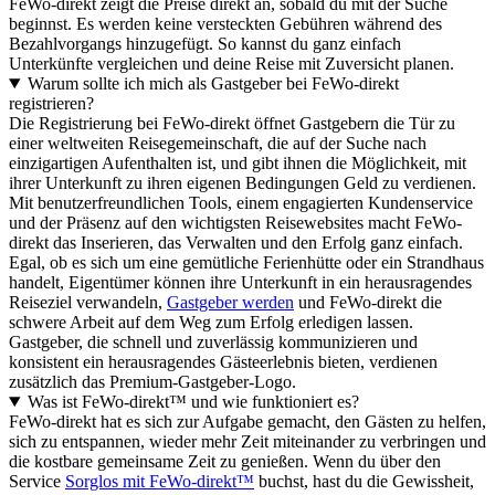
FeWo-direkt zeigt die Preise direkt an, sobald du mit der Suche
beginnst. Es werden keine versteckten Gebühren während des
Bezahlvorgangs hinzugefügt. So kannst du ganz einfach
Unterkünfte vergleichen und deine Reise mit Zuversicht planen.
Warum sollte ich mich als Gastgeber bei FeWo-direkt
registrieren?
Die Registrierung bei FeWo-direkt öffnet Gastgebern die Tür zu
einer weltweiten Reisegemeinschaft, die auf der Suche nach
einzigartigen Aufenthalten ist, und gibt ihnen die Möglichkeit, mit
ihrer Unterkunft zu ihren eigenen Bedingungen Geld zu verdienen.
Mit benutzerfreundlichen Tools, einem engagierten Kundenservice
und der Präsenz auf den wichtigsten Reisewebsites macht FeWo-
direkt das Inserieren, das Verwalten und den Erfolg ganz einfach.
Egal, ob es sich um eine gemütliche Ferienhütte oder ein Strandhaus
handelt, Eigentümer können ihre Unterkunft in ein herausragendes
Reiseziel verwandeln,
Gastgeber werden
und FeWo-direkt die
schwere Arbeit auf dem Weg zum Erfolg erledigen lassen.
Gastgeber, die schnell und zuverlässig kommunizieren und
konsistent ein herausragendes Gästeerlebnis bieten, verdienen
zusätzlich das Premium-Gastgeber-Logo.
Was ist FeWo-direkt™ und wie funktioniert es?
FeWo-direkt hat es sich zur Aufgabe gemacht, den Gästen zu helfen,
sich zu entspannen, wieder mehr Zeit miteinander zu verbringen und
die kostbare gemeinsame Zeit zu genießen. Wenn du über den
Service
Sorglos mit FeWo-direkt™
buchst, hast du die Gewissheit,