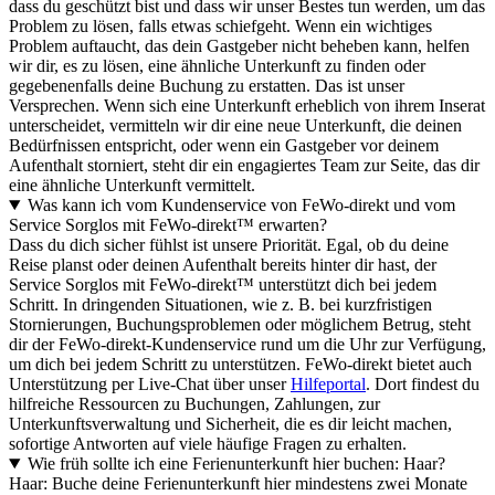
dass du geschützt bist und dass wir unser Bestes tun werden, um das
Problem zu lösen, falls etwas schiefgeht. Wenn ein wichtiges
Problem auftaucht, das dein Gastgeber nicht beheben kann, helfen
wir dir, es zu lösen, eine ähnliche Unterkunft zu finden oder
gegebenenfalls deine Buchung zu erstatten. Das ist unser
Versprechen. Wenn sich eine Unterkunft erheblich von ihrem Inserat
unterscheidet, vermitteln wir dir eine neue Unterkunft, die deinen
Bedürfnissen entspricht, oder wenn ein Gastgeber vor deinem
Aufenthalt storniert, steht dir ein engagiertes Team zur Seite, das dir
eine ähnliche Unterkunft vermittelt.
Was kann ich vom Kundenservice von FeWo-direkt und vom
Service Sorglos mit FeWo-direkt™ erwarten?
Dass du dich sicher fühlst ist unsere Priorität. Egal, ob du deine
Reise planst oder deinen Aufenthalt bereits hinter dir hast, der
Service Sorglos mit FeWo-direkt™ unterstützt dich bei jedem
Schritt. In dringenden Situationen, wie z. B. bei kurzfristigen
Stornierungen, Buchungsproblemen oder möglichem Betrug, steht
dir der FeWo-direkt-Kundenservice rund um die Uhr zur Verfügung,
um dich bei jedem Schritt zu unterstützen. FeWo-direkt bietet auch
Unterstützung per Live-Chat über unser
Hilfeportal
. Dort findest du
hilfreiche Ressourcen zu Buchungen, Zahlungen, zur
Unterkunftsverwaltung und Sicherheit, die es dir leicht machen,
sofortige Antworten auf viele häufige Fragen zu erhalten.
Wie früh sollte ich eine Ferienunterkunft hier buchen: Haar?
Haar: Buche deine Ferienunterkunft hier mindestens zwei Monate