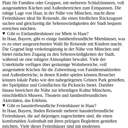
Platz für Familien oder Gruppen, mit mehreren Schlafzimmern, voll
ausgestatteten Küchen und Außenbereichen zum Entspannen. Die
ruhige Lage von Haar, in der Nähe von München, macht diese
Ferienhäuser ideal für Reisende, die einen friedlichen Rückzugsort
suchen und gleichzeitig die Sehenswürdigkeiten der Stadt bequem
erreichen möchten.
Gibt es Einfamilienhäuser zur Miete in Haar?
In Haar, Bayern, gibt es einige familienfreundliche Mietshäuser, was
es zu einer ausgezeichneten Wahl für Reisende mit Kindern macht.
Die Gegend liegt verkehrsgünstig in der Nähe von München und
bietet einfachen Zugang zu den Sehenswürdigkeiten der Stadt,
während sie eine ruhigere Atmosphäre bewahrt. Viele der
Unterkünfte verfügen über geräumige Wohnbereiche, voll
ausgestattete Küchen für die Zubereitung von Familienmahlzeiten
und Außenbereiche, in denen Kinder spielen können.Besucher
können lokale Parks wie den nahegelegenen Grünen Park genießen,
der Spielplätze und Grünflächen für Picknicks bietet. Darüber
hinaus bereichert die Nähe zur lebendigen Kultur Münchens,
einschließlich Museen, Theatern und familienfreundlichen
Aktivitäten, das Erlebnis.
Gibt es haustierfreundliche Ferienhäuser in Haar?
In Haar, Bayern, finden Reisende mehrere haustierfreundliche
Ferienhäuser, die auf diejenigen zugeschnitten sind, die einen
komfortablen Aufenthalt mit ihren pelzigen Begleitern genießen
möchten. Viele dieser Ferienhäuser sind mit modernen