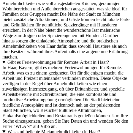
Annehmlichkeiten wie voll ausgestatteten Küchen, geräumigen
Wohnbereichen und Außenbereichen ausgestattet, was sie ideal für
Familien oder Gruppen macht.Die Nähe der Stadt zu München
bietet zusätzliche Attraktionen, und Gäste können leicht lokale Parks
und Grünflächen für gemütliche Spaziergänge mit Haustieren
erreichen. In der Nähe bietet die wunderschöne Isar malerische
Wege zum Joggen oder Spazierengehen mit Hunden. Darüber
hinaus sorgen die einladende Atmosphäre und die praktischen
Annehmlichkeiten von Haar dafür, dass sowohl Haustiere als auch
ihre Besitzer während ihres Aufenthalts eine angenehme Erfahrung
machen.
Gibt es Ferienwohnungen für Remote-Arbeit in Haar?
In Haar, Bayern, gibt es mehrere Ferienwohnungen für Remote-
Arbeit, was es zu einem geeigneten Ort für diejenigen macht, die
Arbeit und Freizeit miteinander verbinden möchten. Diese Objekte
verfügen in der Regel über Annehmlichkeiten wie einen
zuverlässigen Internetzugang, oft über Drittanbieter, und spezielle
Arbeitsbereiche mit Schreibtischen, die eine komfortable und
produktive Arbeitsumgebung ermöglichen.Die Stadt bietet eine
friedliche Atmosphäre und ist dennoch nah an der pulsierenden
Stadt München, wo Besucher kulturelle Attraktionen,
Einkaufsmöglichkeiten und Restaurants genießen können. Um Ihre
Suche einzugrenzen, geben Sie Ihre Daten ein und wenden Sie den
Filter "WLAN" auf Vrbo an.
Was sind beliebte Mietannehmlichkeiten in Haar?