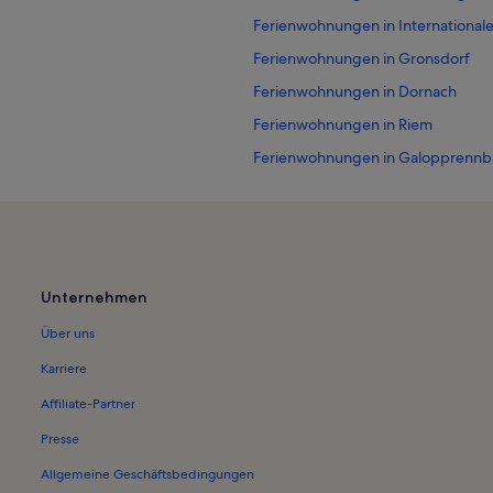
Ferienwohnungen in Internationa
Ferienwohnungen in Gronsdorf
Ferienwohnungen in Dornach
Ferienwohnungen in Riem
Ferienwohnungen in Galopprenn
Ferienwohnungen in Daglfing
Ferienwohnungen in Englschalking
Ferienunterkünfte nahe U-Bahnho
Ferienunterkünfte nahe S-Bahnhof
Unternehmen
Ferienwohnungen in München
Über uns
Häuser in Aschheim
Karriere
Bauernhöfe in Oberbayern
Affiliate-Partner
Chalets in Oberbayern
Presse
Häuser in Oberbayern
Allgemeine Geschäftsbedingungen
Hütten in Oberbayern