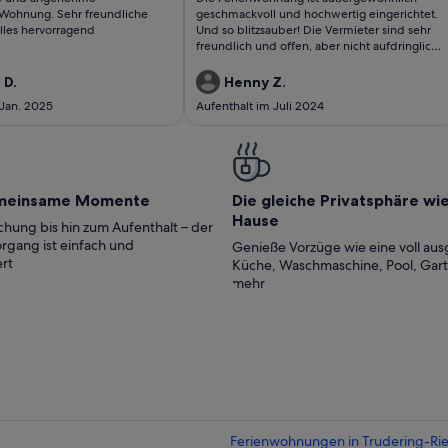
ungen)
bewertungen)
 Wohnung. Sehr freundliche
geschmackvoll und hochwertig eingerichtet.
lles hervorragend
Und so blitzsauber! Die Vermieter sind sehr
freundlich und offen, aber nicht aufdringlich.
Die Wohnung liegt sehr ruhig in einem
kleinen Dorf. Idealer Ausgangspunkt für
 D.
Henny Z.
Ausflüge nach München, Rosenheim und
 Jan. 2025
Aufenthalt im Juli 2024
Wasserburg.
meinsame Momente
Die gleiche Privatsphäre wi
Hause
hung bis hin zum Aufenthalt – der
rgang ist einfach und
Genieße Vorzüge wie eine voll aus
rt
Küche, Waschmaschine, Pool, Gar
mehr
Ferienwohnungen in Trudering-Ri