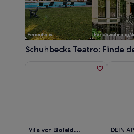
Ferienhaus
Ferienwohnung/
Schuhbecks Teatro: Finde d
Weitere Informationen zu Villa von Blofeld, Sauna
Weitere Inf
Foto von Villa von Blofeld, Sauna, Megawannen, Sal
Foto von D
Villa von Blofeld,
DEIN A