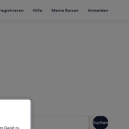
registrieren
Hilfe
Meine Reisen
Anmelden
 Teatro
n Reisezeitraum an, um die
äste
Suchen
Gäste
em Gerät zu,