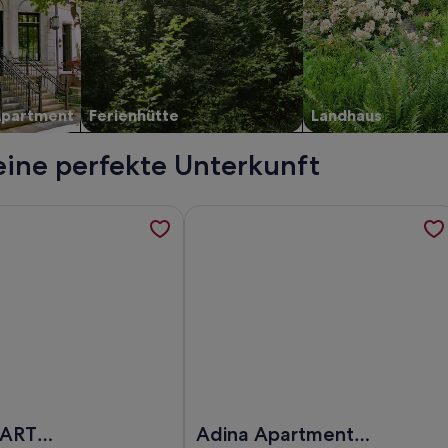
Apartment
Ferienhütte
Landhaus
eine perfekte Unterkunft
, Megawannen, Salon, Bibliothek, Park, Bar, Pool, werden in 
ormationen zu DEIN APART München, werden in einem neuen 
Weitere Informationen zu Adina Ap
on, Bibliothek, Park, Bar, Pool
EIN APART München
Foto von Adina Apartment Hotel Mu
PART
Adina Apartment