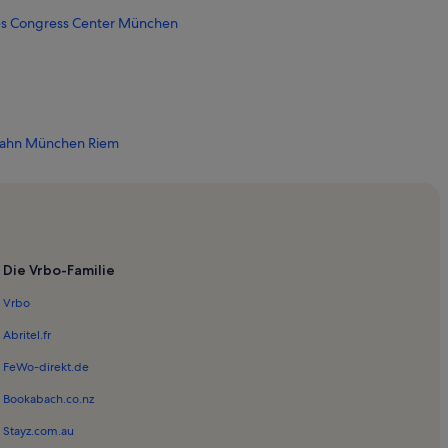
les Congress Center München
bahn München Riem
f Messestadt Ost
 Gronsdorf
Die Vrbo-Familie
Vrbo
Abritel.fr
FeWo-direkt.de
Bookabach.co.nz
Stayz.com.au