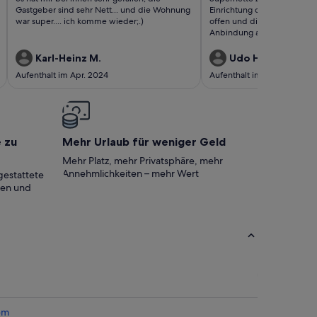
bewertungen)
bewertungen)
Gastgeber sind sehr Nett... und die Wohnung
Einrichtung der FeWo lässt
war super.... ich komme wieder;.)
offen und die Sauberkeit wa
Anbindung an den ÖPNV ist
wir nochmals nach Münche
wäre das unsere erste Adre
Karl-Heinz M.
Udo H.
Aufenthalt im Apr. 2024
Aufenthalt im Apr. 2024
e zu
Mehr Urlaub für weniger Geld
Mehr Platz, mehr Privatsphäre, mehr
Annehmlichkeiten – mehr Wert
gestattete
ten und
em