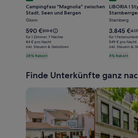
für
für
Campingfass "Magnolia" zwischen
LIBORIA I St
Campingfass
LIBORIA
Stadt, Seen und Bergen
Starnberrge
"Magnolia"
I
Glonn
Starnberg
zwischen
Stylisches
Stadt,
Haus
Der
Der
590 €
3.845 €
Der
Der
819 €
4.1
Seen
Preis
5min
Preis
alte
alte
für 1 Zimmer, 7 Nächte
für 1 Ferienunter
beträgt
beträgt
Preis
Prei
und
84 € pro Nacht
vom
549 € pro Nacht
590 €.
3.845 €.
inkl. Steuern & Gebühren
war
inkl. Steuern & 
war
Bergen
Starnberr
819 €,
4.17
28% Rabatt
8% Rabatt
See
siehe
sie
weitere
wei
Informationen
Inf
Finde Unterkünfte ganz n
zum
zu
Standardpreis.
Sta
Suche nach Ferienhäusern
Suche nach Ferien