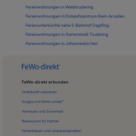
Ferienwohnungen in Waldtrudering
Ferienwohnungen in Einkaufszentrum Riem Arcaden
Ferienunterkünfte nahe S-Bahnhof Daglfing
Ferienwohnungen in Gartenstadt Trudering
Ferienwohnungen in Johanneskirchen
Ferienwohnungen in Riemer Park
Ferienwohnungen in Bayern
Ferienwohnungen in Bogenhausen
Ferienwohnungen in Messe München
FeWo-direkt erkunden
Ferienwohnungen in Berg am Laim
Unterkunft inserieren
Ferienwohnungen in Golfklub München-Riem
Sorglos mit FeWo-direkt™
Ferienwohnungen und Apartments in Aschheim
Vertrauen und Sicherheit
Ferienunterkünfte in den Bergen in Oberbayern
Ressourcen für Partner
Hotels in Oberbayern
Ferienhäuser und Urlaubsinspiration
Villen in Oberbayern