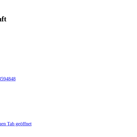
ft
 3594848
uen Tab geöffnet