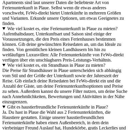
Apartments sind laut unserer Daten die beliebteste Art von
Ferienunterkunft in Plaue. Selbst wenn dir etwas anderes
vorschwebt, FeWo-direkt bietet Unterkünfte in mehreren Größen
und Varianten. Erkunde unsere Optionen, um etwas Geeignetes zu
finden.
Wie viel kostet es, eine Ferienunterkunft in Plaue zu mieten?
Aufenthaltsdauer, Unterkunftsart und Saison sind einige der
Voraussetzungen, die den Preis eines Ferienhauses bestimmen
können. Gib deine gewünschten Reisedaten an, um das Ideale zu
finden. Von gemütlichen kleinen Landhäusern bis hin zu
weitläufigen Luxusvillen: Alle Ferienunterkünfte von FeWo-direkt
verfügen über ein unschlagbares Preis-Leistungs-Verhältnis.
Wie viel kostet es, ein Strandhaus in Plaue zu mieten?
Die Preise für Strandhäuser in Plaue unterscheiden sich abhängig
vom Stil und der Größe der Unterkunft sowie der Jahreszeit der
Reise. Gib einfach deine Reisedaten bei FeWo-direkt ein und die
Anzahl der Gäste, um deine Ferienunterkunftsoptionen und Preise
zu sehen. Außerdem kannst du unsere Filter nutzen, um deine Suche
nach Annehmlichkeiten, Bewertungen und Aktivitäten in der Nähe
einzugrenzen.
Gibt es haustierfreundliche Ferienunterkünfte in Plaue?
Ja. Du hast in Plaue die Wahl aus 2 Ferienunterkünften, die
Haustiere gestatten. Einige unserer haustierfreundlichen
Ferienunterkünfte haben einen Außenbereich, in dem dein
vierbeiniger Freund Auslauf hat, Hundekörbe, gratis Leckerlies und