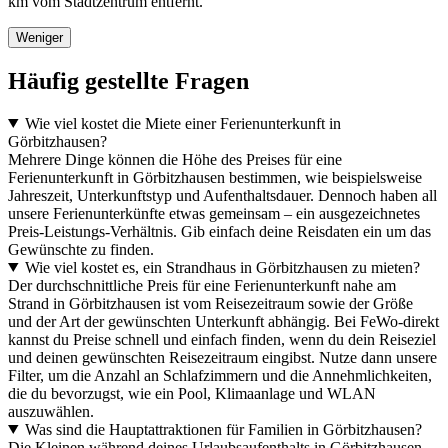
km vom Stadtzentrum entfernt.
Weniger
Häufig gestellte Fragen
Wie viel kostet die Miete einer Ferienunterkunft in
Görbitzhausen?
Mehrere Dinge können die Höhe des Preises für eine
Ferienunterkunft in Görbitzhausen bestimmen, wie beispielsweise
Jahreszeit, Unterkunftstyp und Aufenthaltsdauer. Dennoch haben all
unsere Ferienunterkünfte etwas gemeinsam – ein ausgezeichnetes
Preis-Leistungs-Verhältnis. Gib einfach deine Reisdaten ein um das
Gewünschte zu finden.
Wie viel kostet es, ein Strandhaus in Görbitzhausen zu mieten?
Der durchschnittliche Preis für eine Ferienunterkunft nahe am
Strand in Görbitzhausen ist vom Reisezeitraum sowie der Größe
und der Art der gewünschten Unterkunft abhängig. Bei FeWo-direkt
kannst du Preise schnell und einfach finden, wenn du dein Reiseziel
und deinen gewünschten Reisezeitraum eingibst. Nutze dann unsere
Filter, um die Anzahl an Schlafzimmern und die Annehmlichkeiten,
die du bevorzugst, wie ein Pool, Klimaanlage und WLAN
auszuwählen.
Was sind die Hauptattraktionen für Familien in Görbitzhausen?
Die Kleinen während deines Urlaubsaufenthalts in Görbitzhausen