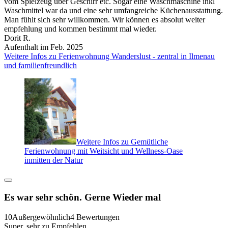
vom Spielzeug über Geschirr etc. Sogar eine Waschmaschine inkl
Waschmittel war da und eine sehr umfangreiche Küchenausstattung.
Man fühlt sich sehr willkommen. Wir können es absolut weiter
empfehlung und kommen bestimmt mal wieder.
Dorit R.
Aufenthalt im Feb. 2025
Weitere Infos zu Ferienwohnung Wanderslust - zentral in Ilmenau
und familienfreundlich
Weitere Infos zu Gemütliche
Ferienwohnung mit Weitsicht und Wellness-Oase
inmitten der Natur
Es war sehr schön. Gerne Wieder mal
10
Außergewöhnlich
4 Bewertungen
Super, sehr zu Empfehlen