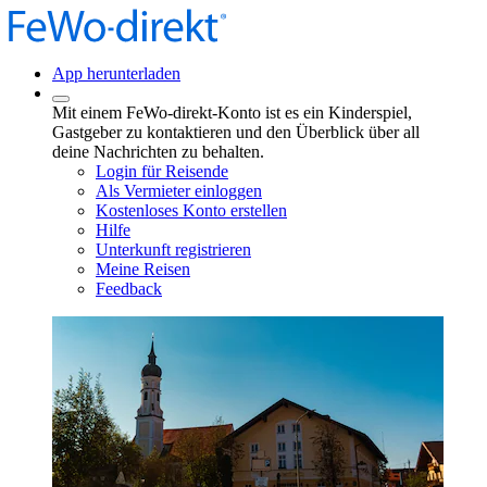
App herunterladen
Mit einem FeWo-direkt-Konto ist es ein Kinderspiel,
Gastgeber zu kontaktieren und den Überblick über all
deine Nachrichten zu behalten.
Login für Reisende
Als Vermieter einloggen
Kostenloses Konto erstellen
Hilfe
Unterkunft registrieren
Meine Reisen
Feedback