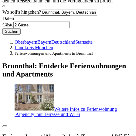
deinen Reisezeitraum ein, um die Verfügbarkeit zu prüfen
Wo soll’s hingehen?
Daten
Gäste
Suchen
Oberbayern
Bayern
Deutschland
Startseite
Landkreis München
Ferienwohnungen und Apartments in Brunnthal
Brunnthal: Entdecke Ferienwohnungen
und Apartments
Weitere Infos zu Ferienwohnung
'Alpencity' mit Terrasse und Wi-Fi