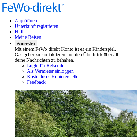
App öffnen
Unterkunft registrieren
Hilfe
Meine Reisen
Anmelden
Mit einem FeWo-direkt-Konto ist es ein Kinderspiel,
Gastgeber zu kontaktieren und den Überblick über all
deine Nachrichten zu behalten.
Login für Reisende
Als Vermieter einloggen
Kostenloses Konto erstellen
Feedback