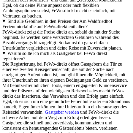
Egal, ob du deine Pläne anpasst oder nach flexiblen
Zahlungsoptionen suchst, FeWo-direkt macht es einfach, mit
Vertrauen zu buchen.
Sind alle Gebühren in den Preisen der Am Waldfriedhof-
Ferienunterkünfte auf FeWo-direkt enthalten?
FeWo-direkt zeigt die Preise direkt an, sobald du mit der Suche
beginnst. Es werden keine versteckten Gebühren während des
Bezahlvorgangs hinzugefügt. So kannst du ganz einfach
Unterkünfte vergleichen und deine Reise mit Zuversicht planen.
Warum sollte ich mich als Gastgeber bei FeWo-direkt
registrieren?
Die Registrierung bei FeWo-direkt öffnet Gastgebern die Tür zu
einer weltweiten Reisegemeinschaft, die auf der Suche nach
einzigartigen Aufenthalten ist, und gibt ihnen die Möglichkeit, mit
ihrer Unterkunft zu ihren eigenen Bedingungen Geld zu verdienen.
Mit benutzerfreundlichen Tools, einem engagierten Kundenservice
und der Präsenz auf den wichtigsten Reisewebsites macht FeWo-
direkt das Inserieren, das Verwalten und den Erfolg ganz einfach.
Egal, ob es sich um eine gemütliche Ferienhütte oder ein Strandhaus
handelt, Eigentümer können ihre Unterkunft in ein herausragendes
Reiseziel verwandeln,
Gastgeber werden
und FeWo-direkt die
schwere Arbeit auf dem Weg zum Erfolg erledigen lassen.
Gastgeber, die schnell und zuverlässig kommunizieren und
konsistent ein herausragendes Gästeerlebnis bieten, verdienen