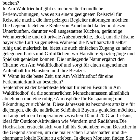
buchen?
In Am Waldfriedhof gibt es mehrere tierfreundliche
Ferienwohnungen, was es zu einem geeigneten Reiseziel für
Reisende macht, die ihre pelzigen Begleiter mitbringen möchten.
Die Gegend bietet eine Reihe von Annehmlichkeiten in diesen
Unterkünften, darunter voll ausgestattete Küchen, geräumige
Wohnbereiche und oft private Außenbereiche, ideal, um die frische
bayerische Luft zu genießen.Während die Nachbarschaft selbst
ruhig und malerisch ist, bietet sie auch einfachen Zugang zu nahe
gelegenen Parks und Grünflächen, wo Haustiere Spaziergänge und
Spielzeit genießen können. Die umliegende Natur ergänzt den
Charme von Am Waldfriedhof und sorgt für einen angenehmen
Aufenthalt für Haustiere und ihre Besitzer.
Wann ist die beste Zeit, um Am Waldfriedhof für eine
Ferienunterkunft zu besuchen?
September ist der beliebteste Monat für einen Besuch in Am
Waldfriedhof, da die sommerlichen Menschenmassen allmählich
abnehmen und eine ruhige Atmosphäre für Entspannung und
Erkundung zurückbleibt. Diese Jahreszeit ist besonders attraktiv für
diejenigen, die die natürliche Schönheit Bayerns genießen möchten,
mit angenehmen Temperaturen zwischen 10 und 20 Grad Celsius,
ideal für Outdoor-Aktivitäten wie Wandern und Radfahren.Die
Hochsaison erstreckt sich von Juli bis September, wenn Besucher in
die Gegend strömen, um die malerischen Landschaften und die
charmante lokale Kultur zu erleben. In diesen Monaten finden Sie