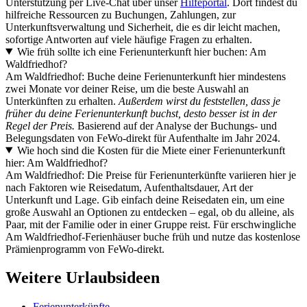
Unterstützung per Live-Chat über unser
Hilfeportal
. Dort findest du
hilfreiche Ressourcen zu Buchungen, Zahlungen, zur
Unterkunftsverwaltung und Sicherheit, die es dir leicht machen,
sofortige Antworten auf viele häufige Fragen zu erhalten.
Wie früh sollte ich eine Ferienunterkunft hier buchen: Am
Waldfriedhof?
Am Waldfriedhof: Buche deine Ferienunterkunft hier mindestens
zwei Monate vor deiner Reise, um die beste Auswahl an
Unterkünften zu erhalten.
Außerdem wirst du feststellen, dass je
früher du deine Ferienunterkunft buchst, desto besser ist in der
Regel der Preis.
Basierend auf der Analyse der Buchungs- und
Belegungsdaten von FeWo-direkt für Aufenthalte im Jahr 2024.
Wie hoch sind die Kosten für die Miete einer Ferienunterkunft
hier: Am Waldfriedhof?
Am Waldfriedhof: Die Preise für Ferienunterkünfte variieren hier je
nach Faktoren wie Reisedatum, Aufenthaltsdauer, Art der
Unterkunft und Lage. Gib einfach deine Reisedaten ein, um eine
große Auswahl an Optionen zu entdecken – egal, ob du alleine, als
Paar, mit der Familie oder in einer Gruppe reist. Für erschwingliche
Am Waldfriedhof-Ferienhäuser buche früh und nutze das kostenlose
Prämienprogramm von FeWo-direkt.
Weitere Urlaubsideen
Ferienunterkünfte