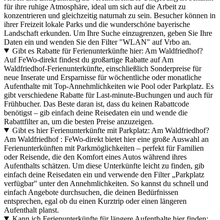
für ihre ruhige Atmosphäre, ideal um sich auf die Arbeit zu
konzentrieren und gleichzeitig naturnah zu sein. Besucher können in
ihrer Freizeit lokale Parks und die wunderschöne bayerische
Landschaft erkunden. Um Ihre Suche einzugrenzen, geben Sie Ihre
Daten ein und wenden Sie den Filter "WLAN" auf Vrbo an.
Gibt es Rabatte für Ferienunterkünfte hier: Am Waldfriedhof?
Auf FeWo-direkt findest du großartige Rabatte auf Am
Waldfriedhof-Ferienunterkünfte, einschließlich Sonderpreise für
neue Inserate und Ersparnisse für wöchentliche oder monatliche
Aufenthalte mit Top-Annehmlichkeiten wie Pool oder Parkplatz. Es
gibt verschiedene Rabatte für Last-minute-Buchungen und auch für
Frühbucher. Das Beste daran ist, dass du keinen Rabattcode
benötigst – gib einfach deine Reisedaten ein und wende die
Rabattfilter an, um die besten Preise anzuzeigen.
Gibt es hier Ferienunterkünfte mit Parkplatz: Am Waldfriedhof?
Am Waldfriedhof : FeWo-direkt bietet hier eine große Auswahl an
Ferienunterkünften mit Parkmöglichkeiten – perfekt für Familien
oder Reisende, die den Komfort eines Autos während ihres
Aufenthalts schätzen. Um diese Unterkünfte leicht zu finden, gib
einfach deine Reisedaten ein und verwende den Filter „Parkplatz
verfügbar" unter den Annehmlichkeiten. So kannst du schnell und
einfach Angebote durchsuchen, die deinen Bedürfnissen
entsprechen, egal ob du einen Kurztrip oder einen längeren
Aufenthalt planst.
Kann ich Ferienunterkünfte für längere Aufenthalte hier finden: