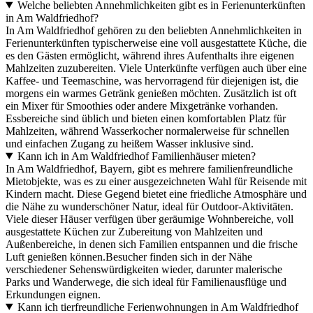
Welche beliebten Annehmlichkeiten gibt es in Ferienunterkünften
in Am Waldfriedhof?
In Am Waldfriedhof gehören zu den beliebten Annehmlichkeiten in
Ferienunterkünften typischerweise eine voll ausgestattete Küche, die
es den Gästen ermöglicht, während ihres Aufenthalts ihre eigenen
Mahlzeiten zuzubereiten. Viele Unterkünfte verfügen auch über eine
Kaffee- und Teemaschine, was hervorragend für diejenigen ist, die
morgens ein warmes Getränk genießen möchten. Zusätzlich ist oft
ein Mixer für Smoothies oder andere Mixgetränke vorhanden.
Essbereiche sind üblich und bieten einen komfortablen Platz für
Mahlzeiten, während Wasserkocher normalerweise für schnellen
und einfachen Zugang zu heißem Wasser inklusive sind.
Kann ich in Am Waldfriedhof Familienhäuser mieten?
In Am Waldfriedhof, Bayern, gibt es mehrere familienfreundliche
Mietobjekte, was es zu einer ausgezeichneten Wahl für Reisende mit
Kindern macht. Diese Gegend bietet eine friedliche Atmosphäre und
die Nähe zu wunderschöner Natur, ideal für Outdoor-Aktivitäten.
Viele dieser Häuser verfügen über geräumige Wohnbereiche, voll
ausgestattete Küchen zur Zubereitung von Mahlzeiten und
Außenbereiche, in denen sich Familien entspannen und die frische
Luft genießen können.Besucher finden sich in der Nähe
verschiedener Sehenswürdigkeiten wieder, darunter malerische
Parks und Wanderwege, die sich ideal für Familienausflüge und
Erkundungen eignen.
Kann ich tierfreundliche Ferienwohnungen in Am Waldfriedhof