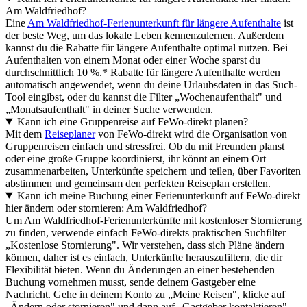
Am Waldfriedhof?
Eine
Am Waldfriedhof-Ferienunterkunft für längere Aufenthalte
ist
der beste Weg, um das lokale Leben kennenzulernen. Außerdem
kannst du die Rabatte für längere Aufenthalte optimal nutzen. Bei
Aufenthalten von einem Monat oder einer Woche sparst du
durchschnittlich 10 %.* Rabatte für längere Aufenthalte werden
automatisch angewendet, wenn du deine Urlaubsdaten in das Such-
Tool eingibst, oder du kannst die Filter „Wochenaufenthalt" und
„Monatsaufenthalt" in deiner Suche verwenden.
Kann ich eine Gruppenreise auf FeWo-direkt planen?
Mit dem
Reiseplaner
von FeWo-direkt wird die Organisation von
Gruppenreisen einfach und stressfrei. Ob du mit Freunden planst
oder eine große Gruppe koordinierst, ihr könnt an einem Ort
zusammenarbeiten, Unterkünfte speichern und teilen, über Favoriten
abstimmen und gemeinsam den perfekten Reiseplan erstellen.
Kann ich meine Buchung einer Ferienunterkunft auf FeWo-direkt
hier ändern oder stornieren: Am Waldfriedhof?
Um Am Waldfriedhof-Ferienunterkünfte mit kostenloser Stornierung
zu finden, verwende einfach FeWo-direkts praktischen Suchfilter
„Kostenlose Stornierung". Wir verstehen, dass sich Pläne ändern
können, daher ist es einfach, Unterkünfte herauszufiltern, die dir
Flexibilität bieten. Wenn du Änderungen an einer bestehenden
Buchung vornehmen musst, sende deinem Gastgeber eine
Nachricht. Gehe in deinem Konto zu „Meine Reisen", klicke auf
„Ändern oder stornieren" und dann auf „Gastgeber kontaktieren".