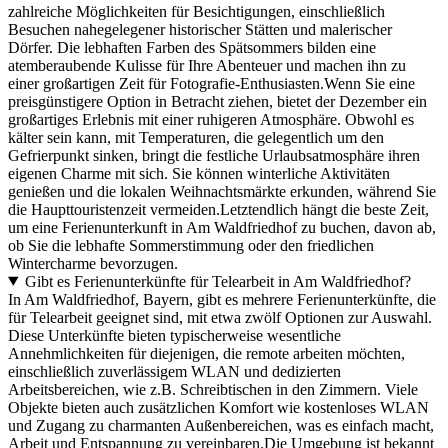
zahlreiche Möglichkeiten für Besichtigungen, einschließlich
Besuchen nahegelegener historischer Stätten und malerischer
Dörfer. Die lebhaften Farben des Spätsommers bilden eine
atemberaubende Kulisse für Ihre Abenteuer und machen ihn zu
einer großartigen Zeit für Fotografie-Enthusiasten.Wenn Sie eine
preisgünstigere Option in Betracht ziehen, bietet der Dezember ein
großartiges Erlebnis mit einer ruhigeren Atmosphäre. Obwohl es
kälter sein kann, mit Temperaturen, die gelegentlich um den
Gefrierpunkt sinken, bringt die festliche Urlaubsatmosphäre ihren
eigenen Charme mit sich. Sie können winterliche Aktivitäten
genießen und die lokalen Weihnachtsmärkte erkunden, während Sie
die Haupttouristenzeit vermeiden.Letztendlich hängt die beste Zeit,
um eine Ferienunterkunft in Am Waldfriedhof zu buchen, davon ab,
ob Sie die lebhafte Sommerstimmung oder den friedlichen
Wintercharme bevorzugen.
Gibt es Ferienunterkünfte für Telearbeit in Am Waldfriedhof?
In Am Waldfriedhof, Bayern, gibt es mehrere Ferienunterkünfte, die
für Telearbeit geeignet sind, mit etwa zwölf Optionen zur Auswahl.
Diese Unterkünfte bieten typischerweise wesentliche
Annehmlichkeiten für diejenigen, die remote arbeiten möchten,
einschließlich zuverlässigem WLAN und dedizierten
Arbeitsbereichen, wie z.B. Schreibtischen in den Zimmern. Viele
Objekte bieten auch zusätzlichen Komfort wie kostenloses WLAN
und Zugang zu charmanten Außenbereichen, was es einfach macht,
Arbeit und Entspannung zu vereinbaren.Die Umgebung ist bekannt