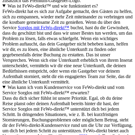
zusätzlich das Premium-Gastgeber-Logo.
Was ist FeWo-direkt™ und wie funktioniert es?
FeWo-direkt hat es sich zur Aufgabe gemacht, den Gästen zu helfen,
sich zu entspannen, wieder mehr Zeit miteinander zu verbringen und
die kostbare gemeinsame Zeit zu genießen. Wenn du über den
Service
Sorglos mit FeWo-direkt™
buchst, hast du die Gewissheit,
dass du geschützt bist und dass wir unser Bestes tun werden, um das
Problem zu lösen, falls etwas schiefgeht. Wenn ein wichtiges
Problem auftaucht, das dein Gastgeber nicht beheben kann, helfen
wir dir, es zu lösen, eine ähnliche Unterkunft zu finden oder
gegebenenfalls deine Buchung zu erstatten. Das ist unser
Versprechen. Wenn sich eine Unterkunft erheblich von ihrem Inserat
unterscheidet, vermitteln wir dir eine neue Unterkunft, die deinen
Bedürfnissen entspricht, oder wenn ein Gastgeber vor deinem
Aufenthalt storniert, steht dir ein engagiertes Team zur Seite, das dir
eine ähnliche Unterkunft vermittelt.
Was kann ich vom Kundenservice von FeWo-direkt und vom
Service Sorglos mit FeWo-direkt™ erwarten?
Dass du dich sicher fühlst ist unsere Priorität. Egal, ob du deine
Reise planst oder deinen Aufenthalt bereits hinter dir hast, der
Service Sorglos mit FeWo-direkt™ unterstützt dich bei jedem
Schritt. In dringenden Situationen, wie z. B. bei kurzfristigen
Stornierungen, Buchungsproblemen oder möglichem Betrug, steht
dir der FeWo-direkt-Kundenservice rund um die Uhr zur Verfügung,
um dich bei jedem Schritt zu unterstützen. FeWo-direkt bietet auch