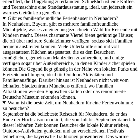
erleichtert, die Umgebung zu erkunden. Schließlich ist eine Kaffee-
und Teemaschine eine Standardausstattung, ideal, um jederzeit ein
warmes Getränk zu genießen.
Gibt es familienfreundliche Ferienhäuser in Neuhadern?
In Neuhadern, Bayern, gibt es mehrere familienfreundliche
Mietobjekte, was es zu einer ausgezeichneten Wahl für Reisende mit
Kindern macht. Dieses charmante Viertel bietet geräumige Häuser,
die oft über mehrere Schlafzimmer verfügen, sodass sich Familien
bequem ausbreiten können. Viele Unterkünfte sind mit voll
ausgestatteten Küchen ausgestattet, die es den Besuchern
ermöglichen, gemeinsam Mahlzeiten zuzubereiten, und einige
verfügen sogar über Außenbereiche, in denen Kinder sicher spielen
können.Die Gegend liegt günstig in der Nähe von lokalen Parks und
Freizeiteinrichtungen, ideal für Outdoor-Aktivitäten und
Familienausflüge. Darüber hinaus ist Neuhadern nicht weit vom
lebhaften Stadtzentrum Münchens entfernt, wo Familien
Attraktionen wie den Englischen Garten oder das renommierte
Deutsche Museum erkunden können.
Wann ist die beste Zeit, um Neuhadern für eine Ferienwohnung
zu besuchen?
September ist die beliebteste Reisezeit für Neuhadern, da er das
Ende der Hochsaison markiert, die von Juli bis September dauert. In
dieser lebhaften Zeit können Besucher die lokale Kultur erleben,
Outdoor-Aktivitäten genießen und an verschiedenen Festivals
teilnehmen, die bayerische Traditionen präsentieren. Das warme