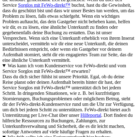
Service
Sorglos mit FeWo-direkt™
buchst, hast du die Gewissheit,
dass du geschützt bist und dass wir unser Bestes tun werden, um das
Problem zu lösen, falls etwas schiefgeht. Wenn ein wichtiges
Problem auftaucht, das dein Gastgeber nicht beheben kann, helfen
wir dir, es zu lösen, eine ähnliche Unterkunft zu finden oder
gegebenenfalls deine Buchung zu erstatten. Das ist unser
Versprechen. Wenn sich eine Unterkunft erheblich von ihrem Inserat
unterscheidet, vermitteln wir dir eine neue Unterkunft, die deinen
Bedürfnissen entspricht, oder wenn ein Gastgeber vor deinem
Aufenthalt storniert, steht dir ein engagiertes Team zur Seite, das dir
eine ähnliche Unterkunft vermittelt.
Was kann ich vom Kundenservice von FeWo-direkt und vom
Service Sorglos mit FeWo-direkt™ erwarten?
Dass du dich sicher fühlst ist unsere Priorität. Egal, ob du deine
Reise planst oder deinen Aufenthalt bereits hinter dir hast, der
Service Sorglos mit FeWo-direkt™ unterstützt dich bei jedem
Schritt. In dringenden Situationen, wie z. B. bei kurzfristigen
Stornierungen, Buchungsproblemen oder möglichem Betrug, steht
dir der FeWo-direkt-Kundenservice rund um die Uhr zur Verfügung,
um dich bei jedem Schritt zu unterstützen. FeWo-direkt bietet auch
Unterstützung per Live-Chat über unser
Hilfeportal
. Dort findest du
hilfreiche Ressourcen zu Buchungen, Zahlungen, zur
Unterkunftsverwaltung und Sicherheit, die es dir leicht machen,
sofortige Antworten auf viele häufige Fragen zu erhalten.