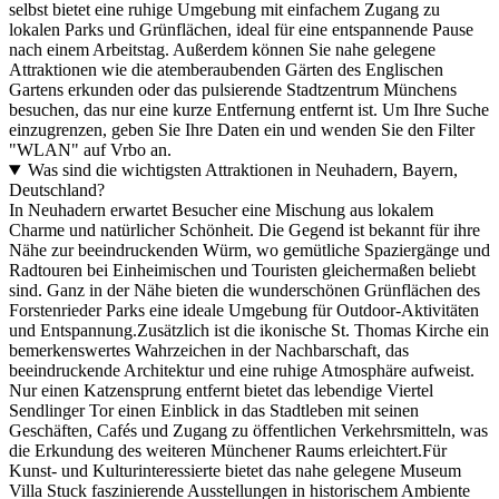
selbst bietet eine ruhige Umgebung mit einfachem Zugang zu
lokalen Parks und Grünflächen, ideal für eine entspannende Pause
nach einem Arbeitstag. Außerdem können Sie nahe gelegene
Attraktionen wie die atemberaubenden Gärten des Englischen
Gartens erkunden oder das pulsierende Stadtzentrum Münchens
besuchen, das nur eine kurze Entfernung entfernt ist. Um Ihre Suche
einzugrenzen, geben Sie Ihre Daten ein und wenden Sie den Filter
"WLAN" auf Vrbo an.
Was sind die wichtigsten Attraktionen in Neuhadern, Bayern,
Deutschland?
In Neuhadern erwartet Besucher eine Mischung aus lokalem
Charme und natürlicher Schönheit. Die Gegend ist bekannt für ihre
Nähe zur beeindruckenden Würm, wo gemütliche Spaziergänge und
Radtouren bei Einheimischen und Touristen gleichermaßen beliebt
sind. Ganz in der Nähe bieten die wunderschönen Grünflächen des
Forstenrieder Parks eine ideale Umgebung für Outdoor-Aktivitäten
und Entspannung.Zusätzlich ist die ikonische St. Thomas Kirche ein
bemerkenswertes Wahrzeichen in der Nachbarschaft, das
beeindruckende Architektur und eine ruhige Atmosphäre aufweist.
Nur einen Katzensprung entfernt bietet das lebendige Viertel
Sendlinger Tor einen Einblick in das Stadtleben mit seinen
Geschäften, Cafés und Zugang zu öffentlichen Verkehrsmitteln, was
die Erkundung des weiteren Münchener Raums erleichtert.Für
Kunst- und Kulturinteressierte bietet das nahe gelegene Museum
Villa Stuck faszinierende Ausstellungen in historischem Ambiente