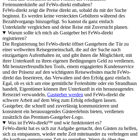
Ferienunterkünfte auf FeWo-direkt enthalten?
FeWo-direkt zeigt die Preise direkt an, sobald du mit der Suche
beginnst. Es werden keine versteckten Gebühren während des
Bezahlvorgangs hinzugefügt. So kannst du ganz einfach
Unterkünfte vergleichen und deine Reise mit Zuversicht planen.
Warum sollte ich mich als Gastgeber bei FeWo-direkt
registrieren?
Die Registrierung bei FeWo-direkt öffnet Gastgebern die Tür zu
einer weltweiten Reisegemeinschaft, die auf der Suche nach
einzigartigen Aufenthalten ist, und gibt ihnen die Möglichkeit, mit
ihrer Unterkunft zu ihren eigenen Bedingungen Geld zu verdienen.
Mit benutzerfreundlichen Tools, einem engagierten Kundenservice
und der Präsenz auf den wichtigsten Reisewebsites macht FeWo-
direkt das Inserieren, das Verwalten und den Erfolg ganz einfach.
Egal, ob es sich um eine gemütliche Ferienhütte oder ein Strandhaus
handelt, Eigentümer können ihre Unterkunft in ein herausragendes
Reiseziel verwandeln,
Gastgeber werden
und FeWo-direkt die
schwere Arbeit auf dem Weg zum Erfolg erledigen lassen.
Gastgeber, die schnell und zuverlässig kommunizieren und
konsistent ein herausragendes Gästeerlebnis bieten, verdienen
zusätzlich das Premium-Gastgeber-Logo.
Was ist FeWo-direkt™ und wie funktioniert es?
FeWo-direkt hat es sich zur Aufgabe gemacht, den Gästen zu helfen,
sich zu entspannen, wieder mehr Zeit miteinander zu verbringen und
die kostbare gemeinsame Zeit zu genießen. Wenn du über den