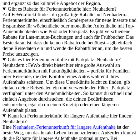
und ergänzt so das kulturelle Angebot der Region.
Gibt es Rabatte für Ferienunterkünfte hier: Neuhadern?
Auf FeWo-direkt findest du großartige Rabatte auf Neuhadern-
Ferienunterkünfte, einschließlich Sonderpreise für neue Inserate und
Ersparnisse für wöchentliche oder monatliche Aufenthalte mit Top-
Annehmlichkeiten wie Pool oder Parkplatz. Es gibt verschiedene
Rabatte für Last-minute-Buchungen und auch für Frühbucher. Das
Beste daran ist, dass du keinen Rabattcode benötigst – gib einfach
deine Reisedaten ein und wende die Rabattfilter an, um die besten
Preise anzuzeigen.
Gibt es hier Ferienunterkünfte mit Parkplatz: Neuhadern?
Neuhadern : FeWo-direkt bietet hier eine große Auswahl an
Ferienunterkünften mit Parkmöglichkeiten – perfekt für Familien
oder Reisende, die den Komfort eines Autos während ihres
Aufenthalts schätzen. Um diese Unterkünfte leicht zu finden, gib
einfach deine Reisedaten ein und verwende den Filter „Parkplatz
verfügbar" unter den Annehmlichkeiten. So kannst du schnell und
einfach Angebote durchsuchen, die deinen Bedürfnissen
entsprechen, egal ob du einen Kurztrip oder einen längeren
Aufenthalt planst.
Kann ich Ferienunterkünfte für längere Aufenthalte hier finden:
Neuhadern?
Eine
Neuhadern-Ferienunterkunft für längere Aufenthalte
ist der
beste Weg, um das lokale Leben kennenzulernen. Außerdem kannst
du die Rabatte für längere Aufenthalte optimal nutzen. Bei