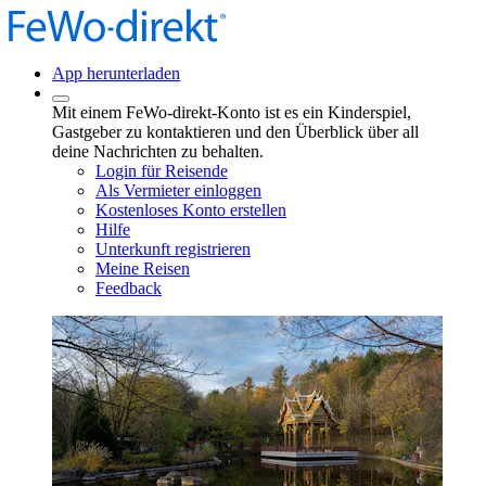
App herunterladen
Mit einem FeWo-direkt-Konto ist es ein Kinderspiel,
Gastgeber zu kontaktieren und den Überblick über all
deine Nachrichten zu behalten.
Login für Reisende
Als Vermieter einloggen
Kostenloses Konto erstellen
Hilfe
Unterkunft registrieren
Meine Reisen
Feedback