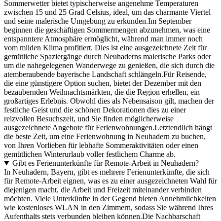
Sommerwetter bietet typischerweise angenehme Temperaturen
zwischen 15 und 25 Grad Celsius, ideal, um das charmante Viertel
und seine malerische Umgebung zu erkunden.Im September
beginnen die geschäftigen Sommermengen abzunehmen, was eine
entspanntere Atmosphäre ermöglicht, während man immer noch
vom milden Klima profitiert. Dies ist eine ausgezeichnete Zeit für
gemütliche Spaziergänge durch Neuhaderns malerische Parks oder
um die nahegelegenen Wanderwege zu genießen, die sich durch die
atemberaubende bayerische Landschaft schlängeln.Für Reisende,
die eine günstigere Option suchen, bietet der Dezember mit den
bezaubernden Weihnachtsmärkten, die die Region erhellen, ein
großartiges Erlebnis. Obwohl dies als Nebensaison gilt, machen der
festliche Geist und die schönen Dekorationen dies zu einer
reizvollen Besuchszeit, und Sie finden möglicherweise
ausgezeichnete Angebote für Ferienwohnungen.Letztendlich hängt
die beste Zeit, um eine Ferienwohnung in Neuhadern zu buchen,
von Ihren Vorlieben für lebhafte Sommeraktivitäten oder einen
gemütlichen Winterurlaub voller festlichem Charme ab.
Gibt es Ferienunterkünfte für Remote-Arbeit in Neuhadern?
In Neuhadern, Bayern, gibt es mehrere Ferienunterkünfte, die sich
für Remote-Arbeit eignen, was es zu einer ausgezeichneten Wahl für
diejenigen macht, die Arbeit und Freizeit miteinander verbinden
möchten. Viele Unterkünfte in der Gegend bieten Annehmlichkeiten
wie kostenloses WLAN in den Zimmern, sodass Sie während Ihres
Aufenthalts stets verbunden bleiben können.Die Nachbarschaft