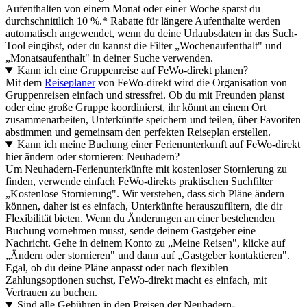
Aufenthalten von einem Monat oder einer Woche sparst du
durchschnittlich 10 %.* Rabatte für längere Aufenthalte werden
automatisch angewendet, wenn du deine Urlaubsdaten in das Such-
Tool eingibst, oder du kannst die Filter „Wochenaufenthalt" und
„Monatsaufenthalt" in deiner Suche verwenden.
Kann ich eine Gruppenreise auf FeWo-direkt planen?
Mit dem
Reiseplaner
von FeWo-direkt wird die Organisation von
Gruppenreisen einfach und stressfrei. Ob du mit Freunden planst
oder eine große Gruppe koordinierst, ihr könnt an einem Ort
zusammenarbeiten, Unterkünfte speichern und teilen, über Favoriten
abstimmen und gemeinsam den perfekten Reiseplan erstellen.
Kann ich meine Buchung einer Ferienunterkunft auf FeWo-direkt
hier ändern oder stornieren: Neuhadern?
Um Neuhadern-Ferienunterkünfte mit kostenloser Stornierung zu
finden, verwende einfach FeWo-direkts praktischen Suchfilter
„Kostenlose Stornierung". Wir verstehen, dass sich Pläne ändern
können, daher ist es einfach, Unterkünfte herauszufiltern, die dir
Flexibilität bieten. Wenn du Änderungen an einer bestehenden
Buchung vornehmen musst, sende deinem Gastgeber eine
Nachricht. Gehe in deinem Konto zu „Meine Reisen", klicke auf
„Ändern oder stornieren" und dann auf „Gastgeber kontaktieren".
Egal, ob du deine Pläne anpasst oder nach flexiblen
Zahlungsoptionen suchst, FeWo-direkt macht es einfach, mit
Vertrauen zu buchen.
Sind alle Gebühren in den Preisen der Neuhadern-