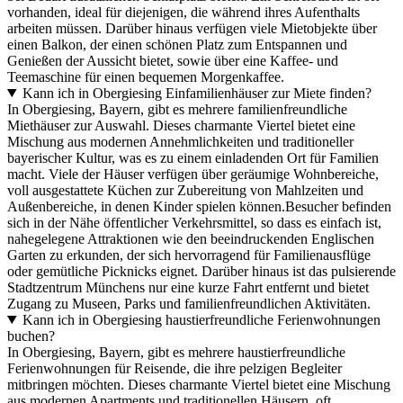
vorhanden, ideal für diejenigen, die während ihres Aufenthalts
arbeiten müssen. Darüber hinaus verfügen viele Mietobjekte über
einen Balkon, der einen schönen Platz zum Entspannen und
Genießen der Aussicht bietet, sowie über eine Kaffee- und
Teemaschine für einen bequemen Morgenkaffee.
Kann ich in Obergiesing Einfamilienhäuser zur Miete finden?
In Obergiesing, Bayern, gibt es mehrere familienfreundliche
Miethäuser zur Auswahl. Dieses charmante Viertel bietet eine
Mischung aus modernen Annehmlichkeiten und traditioneller
bayerischer Kultur, was es zu einem einladenden Ort für Familien
macht. Viele der Häuser verfügen über geräumige Wohnbereiche,
voll ausgestattete Küchen zur Zubereitung von Mahlzeiten und
Außenbereiche, in denen Kinder spielen können.Besucher befinden
sich in der Nähe öffentlicher Verkehrsmittel, so dass es einfach ist,
nahegelegene Attraktionen wie den beeindruckenden Englischen
Garten zu erkunden, der sich hervorragend für Familienausflüge
oder gemütliche Picknicks eignet. Darüber hinaus ist das pulsierende
Stadtzentrum Münchens nur eine kurze Fahrt entfernt und bietet
Zugang zu Museen, Parks und familienfreundlichen Aktivitäten.
Kann ich in Obergiesing haustierfreundliche Ferienwohnungen
buchen?
In Obergiesing, Bayern, gibt es mehrere haustierfreundliche
Ferienwohnungen für Reisende, die ihre pelzigen Begleiter
mitbringen möchten. Dieses charmante Viertel bietet eine Mischung
aus modernen Apartments und traditionellen Häusern, oft