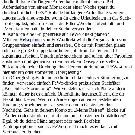
du die Rabatte für längere Aufenthalte optimal nutzen. Bei
Aufenthalten von einem Monat oder einer Woche sparst du
durchschnittlich 10 %.* Rabatte für längere Aufenthalte werden
automatisch angewendet, wenn du deine Urlaubsdaten in das Such-
Tool eingibst, oder du kannst die Filter „Wochenaufenthalt" und
„Monatsaufenthalt" in deiner Suche verwenden.
Kann ich eine Gruppenreise auf FeWo-direkt planen?
Mit dem
Reiseplaner
von FeWo-direkt wird die Organisation von
Gruppenreisen einfach und stressfrei. Ob du mit Freunden planst
oder eine große Gruppe koordinierst, ihr könnt an einem Ort
zusammenarbeiten, Unterkünfte speichern und teilen, über Favoriten
abstimmen und gemeinsam den perfekten Reiseplan erstellen.
Kann ich meine Buchung einer Ferienunterkunft auf FeWo-direkt
hier ändern oder stornieren: Obergiesing?
Um Obergiesing-Ferienunterkünfte mit kostenloser Stornierung zu
finden, verwende einfach FeWo-direkts praktischen Suchfilter
„Kostenlose Stornierung". Wir verstehen, dass sich Pläne ändern
können, daher ist es einfach, Unterkünfte herauszufiltern, die dir
Flexibilität bieten. Wenn du Änderungen an einer bestehenden
Buchung vornehmen musst, sende deinem Gastgeber eine
Nachricht. Gehe in deinem Konto zu „Meine Reisen", klicke auf
„Ändern oder stornieren" und dann auf „Gastgeber kontaktieren".
Egal, ob du deine Pläne anpasst oder nach flexiblen
Zahlungsoptionen suchst, FeWo-direkt macht es einfach, mit
Vertrauen zu buchen.