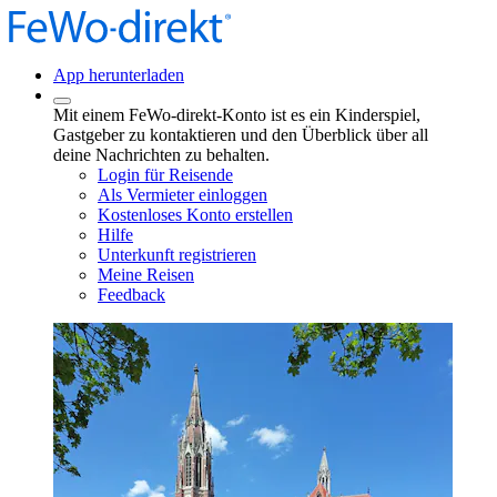
App herunterladen
Mit einem FeWo-direkt-Konto ist es ein Kinderspiel,
Gastgeber zu kontaktieren und den Überblick über all
deine Nachrichten zu behalten.
Login für Reisende
Als Vermieter einloggen
Kostenloses Konto erstellen
Hilfe
Unterkunft registrieren
Meine Reisen
Feedback