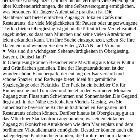
dedizierte Arbeitsplätze. Darüber hinaus verfügen viele Mietobjekte
über Kücheneinrichtungen, die eine Selbstversorgung ermöglichen,
was besonders für längere Aufenthalte praktisch ist. Die
Nachbarschaft bietet einfachen Zugang zu lokalen Cafés und
Restaurants, die viele Möglichkeiten für Pausen oder ungezwungene
Treffen bieten.Obergiesing ist gut an die öffentlichen Verkehrsmittel
angebunden, so dass man München und seine vielen Attraktionen
leicht erkunden kann. Um Ihre Suche einzugrenzen, geben Sie Ihre
Daten ein und wenden Sie den Filter „WLAN" auf Vrbo an.
Was sind die wichtigsten Sehenswürdigkeiten in Obergiesing,
Bayern, Deutschland?
In Obergiesing können Besucher eine Mischung aus lokaler Kultur
und Grünflächen genießen. Eine der Hauptattraktionen ist der
wunderschöne Flaucherpark, der entlang der Isar verläuft und
schöne Spazier- und Radwege bietet, ideal für gemütliche
Spaziergänge oder Picknicks. Der Park ist ein beliebter Ort für
Einheimische und Touristen und bietet in den wärmeren Monaten
Zugang zum Fluss zum Schwimmen und Sonnenbaden.Die Gegend
liegt auch in der Nähe des lebhaften Viertels Giesing, wo Sie
authentische bayerische Küche in traditionellen Biergärten und
Restaurants erleben können. Darüber hinaus ist Obergiesing gut an
das Münchner Stadtzentrum angebunden, was einen einfachen
Zugang zu ikonischen Attraktionen wie dem Marienplatz und dem
berühmten Viktualienmarkt ermöglicht. Besucher können auch die
nahegelegene Paulskirche erkunden, die für ihre beeindruckende