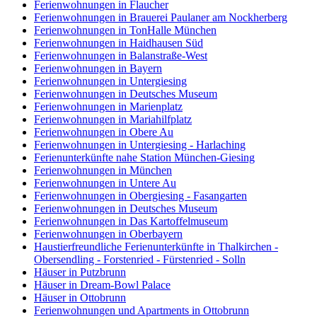
Ferienwohnungen in Flaucher
Ferienwohnungen in Brauerei Paulaner am Nockherberg
Ferienwohnungen in TonHalle München
Ferienwohnungen in Haidhausen Süd
Ferienwohnungen in Balanstraße-West
Ferienwohnungen in Bayern
Ferienwohnungen in Untergiesing
Ferienwohnungen in Deutsches Museum
Ferienwohnungen in Marienplatz
Ferienwohnungen in Mariahilfplatz
Ferienwohnungen in Obere Au
Ferienwohnungen in Untergiesing - Harlaching
Ferienunterkünfte nahe Station München-Giesing
Ferienwohnungen in München
Ferienwohnungen in Untere Au
Ferienwohnungen in Obergiesing - Fasangarten
Ferienwohnungen in Deutsches Museum
Ferienwohnungen in Das Kartoffelmuseum
Ferienwohnungen in Oberbayern
Haustierfreundliche Ferienunterkünfte in Thalkirchen -
Obersendling - Forstenried - Fürstenried - Solln
Häuser in Putzbrunn
Häuser in Dream-Bowl Palace
Häuser in Ottobrunn
Ferienwohnungen und Apartments in Ottobrunn