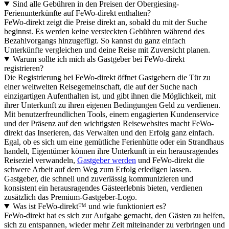
Sind alle Gebühren in den Preisen der Obergiesing-
Ferienunterkünfte auf FeWo-direkt enthalten?
FeWo-direkt zeigt die Preise direkt an, sobald du mit der Suche
beginnst. Es werden keine versteckten Gebühren während des
Bezahlvorgangs hinzugefügt. So kannst du ganz einfach
Unterkünfte vergleichen und deine Reise mit Zuversicht planen.
Warum sollte ich mich als Gastgeber bei FeWo-direkt
registrieren?
Die Registrierung bei FeWo-direkt öffnet Gastgebern die Tür zu
einer weltweiten Reisegemeinschaft, die auf der Suche nach
einzigartigen Aufenthalten ist, und gibt ihnen die Möglichkeit, mit
ihrer Unterkunft zu ihren eigenen Bedingungen Geld zu verdienen.
Mit benutzerfreundlichen Tools, einem engagierten Kundenservice
und der Präsenz auf den wichtigsten Reisewebsites macht FeWo-
direkt das Inserieren, das Verwalten und den Erfolg ganz einfach.
Egal, ob es sich um eine gemütliche Ferienhütte oder ein Strandhaus
handelt, Eigentümer können ihre Unterkunft in ein herausragendes
Reiseziel verwandeln,
Gastgeber werden
und FeWo-direkt die
schwere Arbeit auf dem Weg zum Erfolg erledigen lassen.
Gastgeber, die schnell und zuverlässig kommunizieren und
konsistent ein herausragendes Gästeerlebnis bieten, verdienen
zusätzlich das Premium-Gastgeber-Logo.
Was ist FeWo-direkt™ und wie funktioniert es?
FeWo-direkt hat es sich zur Aufgabe gemacht, den Gästen zu helfen,
sich zu entspannen, wieder mehr Zeit miteinander zu verbringen und