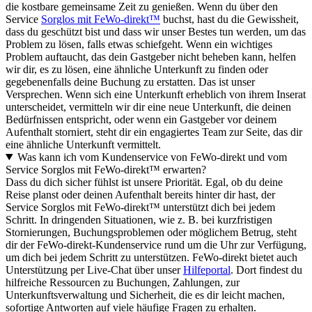
die kostbare gemeinsame Zeit zu genießen. Wenn du über den
Service
Sorglos mit FeWo-direkt™
buchst, hast du die Gewissheit,
dass du geschützt bist und dass wir unser Bestes tun werden, um das
Problem zu lösen, falls etwas schiefgeht. Wenn ein wichtiges
Problem auftaucht, das dein Gastgeber nicht beheben kann, helfen
wir dir, es zu lösen, eine ähnliche Unterkunft zu finden oder
gegebenenfalls deine Buchung zu erstatten. Das ist unser
Versprechen. Wenn sich eine Unterkunft erheblich von ihrem Inserat
unterscheidet, vermitteln wir dir eine neue Unterkunft, die deinen
Bedürfnissen entspricht, oder wenn ein Gastgeber vor deinem
Aufenthalt storniert, steht dir ein engagiertes Team zur Seite, das dir
eine ähnliche Unterkunft vermittelt.
Was kann ich vom Kundenservice von FeWo-direkt und vom
Service Sorglos mit FeWo-direkt™ erwarten?
Dass du dich sicher fühlst ist unsere Priorität. Egal, ob du deine
Reise planst oder deinen Aufenthalt bereits hinter dir hast, der
Service Sorglos mit FeWo-direkt™ unterstützt dich bei jedem
Schritt. In dringenden Situationen, wie z. B. bei kurzfristigen
Stornierungen, Buchungsproblemen oder möglichem Betrug, steht
dir der FeWo-direkt-Kundenservice rund um die Uhr zur Verfügung,
um dich bei jedem Schritt zu unterstützen. FeWo-direkt bietet auch
Unterstützung per Live-Chat über unser
Hilfeportal
. Dort findest du
hilfreiche Ressourcen zu Buchungen, Zahlungen, zur
Unterkunftsverwaltung und Sicherheit, die es dir leicht machen,
sofortige Antworten auf viele häufige Fragen zu erhalten.