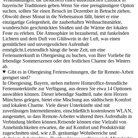
bayerische Traditionen geben.Wenn Sie eine preisgünstigere Option
suchen, sollten Sie einen Besuch im Dezember in Betracht ziehen.
Obwohl dieser Monat in die Nebensaison fällt, bietet er eine
einzigartige Gelegenheit, die zauberhaften Weihnachtsmärkte,
wunderschön geschmückten Straßen und die Wärme der lokalen
Feste zu erleben. Die Atmosphäre ist bezaubernd, mit funkelnden
Lichtern und dem Duft von Glühwein in der Luft, was einen
gemütlichen und unvergesslichen Aufenthalt
ermöglicht.Letztendlich hängt die beste Zeit, um eine
Ferienunterkunft in Obergiesing zu buchen, von Ihrer Vorliebe für
lebendige Sommerszenen oder den festlichen Charme des Winters
ab.
Gibt es in Obergiesing Ferienwohnungen, die für Remote-Arbeit
geeignet sind?
In Obergiesing, Bayern, stehen mehrere Homeoffice-freundliche
Ferienunterkünfte zur Verfügung, aus denen Sie etwa 14 Optionen
auswählen können. Dieser lebendige Stadtteil, nahe dem Herzen
Münchens gelegen, bietet eine Mischung aus städtischem Komfort
und lokalem Charme. Viele dieser Unterkünfte sind mit
zuverlässigen Internetdiensten, einschließlich kostenlosem WLAN,
ausgestattet, so dass Remote-Arbeiter während ihres Aufenthalts in
Verbindung bleiben können.Reisende können eine Vielzahl von
Annehmlichkeiten erwarten, die auf Komfort und Produktivität
zugeschnitten sind, wie z.B. geräumige Wohnbereiche und