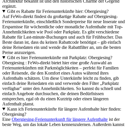
Architektur bekannt ist und den historischen Charme der Gegend
ergänzt.
Gibt es Rabatte für Ferienunterkünfte hier: Obergiesing?
Auf FeWo-direkt findest du großartige Rabatte auf Obergiesing-
Ferienunterkünfte, einschließlich Sonderpreise für neue Inserate und
Ersparnisse für wöchentliche oder monatliche Aufenthalte mit Top-
Annehmlichkeiten wie Pool oder Parkplatz. Es gibt verschiedene
Rabatte für Last-minute-Buchungen und auch für Frühbucher. Das
Beste daran ist, dass du keinen Rabattcode benötigst – gib einfach
deine Reisedaten ein und wende die Rabattfilter an, um die besten
Preise anzuzeigen.
Gibt es hier Ferienunterkünfte mit Parkplatz: Obergiesing?
Obergiesing : FeWo-direkt bietet hier eine große Auswahl an
Ferienunterkünften mit Parkmöglichkeiten – perfekt für Familien
oder Reisende, die den Komfort eines Autos während ihres
Aufenthalts schätzen. Um diese Unterkünfte leicht zu finden, gib
einfach deine Reisedaten ein und verwende den Filter „Parkplatz
verfügbar" unter den Annehmlichkeiten. So kannst du schnell und
einfach Angebote durchsuchen, die deinen Bedürfnissen
entsprechen, egal ob du einen Kurztrip oder einen längeren
Aufenthalt planst.
Kann ich Ferienunterkünfte für längere Aufenthalte hier finden:
Obergiesing?
Eine
Obergiesing-Ferienunterkunft für längere Aufenthalte
ist der
beste Weg, um das lokale Leben kennenzulernen. Außerdem kannst