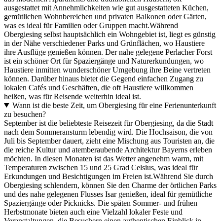
ausgestattet mit Annehmlichkeiten wie gut ausgestatteten Küchen,
gemütlichen Wohnbereichen und privaten Balkonen oder Gärten,
was es ideal für Familien oder Gruppen macht.Während
Obergiesing selbst hauptsächlich ein Wohngebiet ist, liegt es günstig
in der Nähe verschiedener Parks und Grünflächen, wo Haustiere
ihre Ausflüge genießen können. Der nahe gelegene Perlacher Forst
ist ein schöner Ort für Spaziergänge und Naturerkundungen, wo
Haustiere inmitten wunderschöner Umgebung ihre Beine vertreten
können. Darüber hinaus bietet die Gegend einfachen Zugang zu
lokalen Cafés und Geschäften, die oft Haustiere willkommen
heißen, was für Reisende weiterhin ideal ist.
Wann ist die beste Zeit, um Obergiesing für eine Ferienunterkunft
zu besuchen?
September ist die beliebteste Reisezeit für Obergiesing, da die Stadt
nach dem Sommeransturm lebendig wird. Die Hochsaison, die von
Juli bis September dauert, zieht eine Mischung aus Touristen an, die
die reiche Kultur und atemberaubende Architektur Bayerns erleben
möchten. In diesen Monaten ist das Wetter angenehm warm, mit
Temperaturen zwischen 15 und 25 Grad Celsius, was ideal für
Erkundungen und Besichtigungen im Freien ist.Während Sie durch
Obergiesing schlendern, können Sie den Charme der örtlichen Parks
und des nahe gelegenen Flusses Isar genießen, ideal für gemütliche
Spaziergänge oder Picknicks. Die späten Sommer- und frühen
Herbstmonate bieten auch eine Vielzahl lokaler Feste und
Veranstaltungen, die Besuchern einen authentischen Einblick in