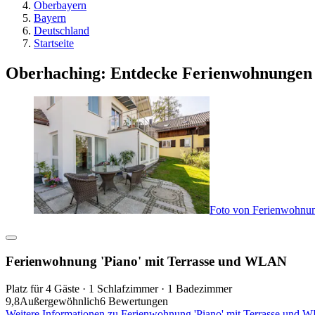
Oberbayern
Bayern
Deutschland
Startseite
Oberhaching: Entdecke Ferienwohnungen
Foto von Ferienwohnun
Ferienwohnung 'Piano' mit Terrasse und WLAN
Platz für 4 Gäste · 1 Schlafzimmer · 1 Badezimmer
9,8
Außergewöhnlich
6 Bewertungen
Weitere Informationen zu Ferienwohnung 'Piano' mit Terrasse und 