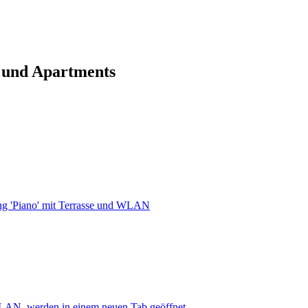
 und Apartments
g 'Piano' mit Terrasse und WLAN
WLAN, werden in einem neuen Tab geöffnet