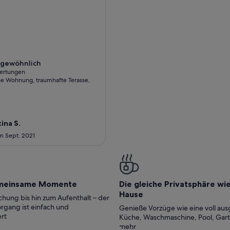
it Freibad & Hallenbad
anorama Apartment in Schenna mit Pool, Bergblick - ideal z
gewöhnlich
gewöhnlich
ertungen
e Wohnung, traumhafte Terasse,
tungen)
tina S.
im Sept. 2021
meinsame Momente
Die gleiche Privatsphäre wi
Hause
hung bis hin zum Aufenthalt – der
rgang ist einfach und
Genieße Vorzüge wie eine voll aus
rt
Küche, Waschmaschine, Pool, Gar
mehr