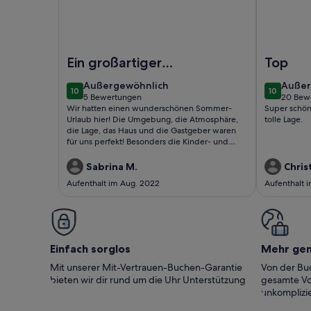
Foto von Apartments Obermayr: Ferienwohnung m
Foto von P
Ein großartiger
Top
Urlaub! Wir kommen
außergewöhnlich
außer
Außergewöhnlich
Außer
10
10
wieder!
10 von 10
10 von 10
5 Bewertungen
20 Bew
(5
(20
Wir hatten einen wunderschönen Sommer-
Super schön
bewertungen)
bewer
Urlaub hier! Die Umgebung, die Atmosphäre,
tolle Lage.
die Lage, das Haus und die Gastgeber waren
für uns perfekt! Besonders die Kinder- und
Hundefreundlichkeit und die Hilfsbereitschaft
waren herausragend! Wir waren das erste Mal
Sabrina M.
Chris
dort und haben gleich für nächstes Jahr
Aufenthalt im Aug. 2022
Aufenthalt 
gebucht. Wir freuen uns schon!
Einfach sorglos
Mehr ge
Mit unserer Mit-Vertrauen-Buchen-Garantie
Von der Buc
bieten wir dir rund um die Uhr Unterstützung
gesamte Vo
unkomplizie