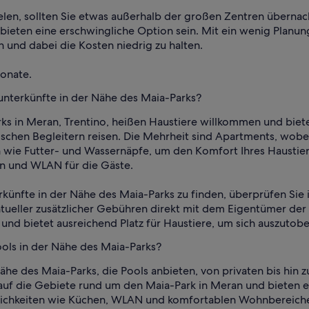
ielen, sollten Sie etwas außerhalb der großen Zentren übernac
ieten eine erschwingliche Option sein. Mit ein wenig Planung
n und dabei die Kosten niedrig zu halten.
Monate.
unterkünfte in der Nähe des Maia-Parks?
ks in Meran, Trentino, heißen Haustiere willkommen und biete
rischen Begleitern reisen. Die Mehrheit sind Apartments, wobe
n wie Futter- und Wassernäpfe, um den Komfort Ihres Haustie
en und WLAN für die Gäste.
rkünfte in der Nähe des Maia-Parks zu finden, überprüfen Sie
eller zusätzlicher Gebühren direkt mit dem Eigentümer der U
h und bietet ausreichend Platz für Haustiere, um sich auszuto
ools in der Nähe des Maia-Parks?
ähe des Maia-Parks, die Pools anbieten, von privaten bis hin 
auf die Gebiete rund um den Maia-Park in Meran und bieten e
lichkeiten wie Küchen, WLAN und komfortablen Wohnbereichen 