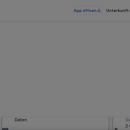
App öffnen
Unterkunft 
rienunterkünfte nahe Maia-P
rkünfte gefunden. Bitte gib dein
Verfügbarkeit zu prüfen.
Daten
G
2 