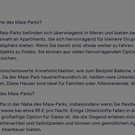
ähe des Maia-Parks?
 Maia-Parks befinden sich überwiegend in Meran und bieten b
wahl an Apartments, die sich hervorragend für kleinere Gru
vatsphäre bieten. Wenn Sie bereit sind, etwas weiter zu fahr
bjekte zu finden. Sie können aus vielen hervorragenden Opt
 suchen.
wünschenswerte Annehmlichkeiten, wie zum Beispiel Balkone, 
. Da der Maia-Park haustierfreundlich ist, heißen viele Unterk
eisen. Diese Häuser sind ideal für Familien oder Alleinreisen
 des Maia-Parks?
te in der Nähe des Maia-Parks, insbesondere wenn Sie flexibe
rweise bei etwa 95 £ pro Nacht. Einige Unterkünfte fallen i
e großartige Option für Gäste ist, die die Gegend erleben mö
ettenartikel und Selbstparken und können von gemütlichen Ap
r Abenteuer bieten.