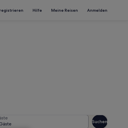
registrieren
Hilfe
Meine Reisen
Anmelden
ark
en Reisezeitraum an, um die
äste
Suchen
Gäste