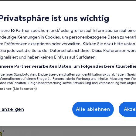
Kalender
 Privatsphäre ist uns wichtig
Derzeit
August 2026
werden
nsere
16
Partner speichern und/ oder greifen auf Informationen auf ein
die
eindeutige Kennungen in Cookies, um personenbezogene Daten zu verarb
Monate
Montag
Dienstag
Mittwoch
Donnerstag
Freitag
Samstag
Sonntag
Montag
Die
Mo
Di
Mi
Do
Fr
Sa
So
Mo
Di
e Präferenzen akzeptieren oder verwalten. Klicken Sie dazu bitte unten
August
ie jederzeit die Seite der Datenschutzrichtlinie. Diese Präferenzen we
2026
ignalisiert und haben keinen Einfluss auf Surfdaten.
und
1
1
2
2
tirol
Meran
Ferienunterkünfte nahe Maia-Park
September
unsere Partner verarbeiten Daten, um Folgendes bereitzustelle
2026
enauer Standortdaten. Endgeräteeigenschaften zur Identifikation aktiv abfragen. Spei
3
4
5
6
7
8
7
8
9
9
k befindet. Ferienunterkünfte bieten dir und deinen Freunden, deiner Fam
angezeigt.
Informationen auf einem Endgerät. Personalisierte Werbung und Inhalte, Messung von We
chmaschine und einen Trockner. Wovon du auch träumst, du findest best
ance von Inhalten, Zielgruppenforschung sowie Entwicklung und Verbesserung von Ange
it allerlei Optionen zur Verfügung, einschließlich Häusern, die über bar
Partner (Lieferanten)
10
11
12
13
14
15
14
15
1
16
17
18
19
20
21
22
21
22
2
23
 anzeigen
Alle ablehnen
Akze
ach deinem Geschmack
24
25
26
27
28
29
28
29
3
30
31
wohnungen oder Apartments
Suche nach Ferienhütten
Suche nach Landhäu