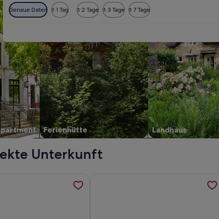
Genaue Daten
± 1 Tag
± 2 Tage
± 3 Tage
± 7 Tage
Apartment
Ferienhütte
Landhaus
fekte Unterkunft
ranerblick - große Komfort-FeWo in spektakulärer Traumlag
ormationen zu Residence Villa Hedy, werden in einem neuen T
Weitere Informationen zu Gartenres