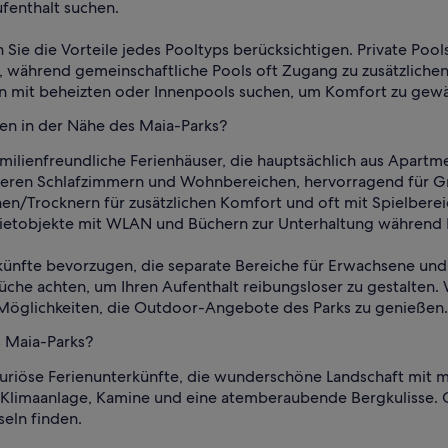
fenthalt suchen.
n Sie die Vorteile jedes Pooltyps berücksichtigen. Private Poo
 während gemeinschaftliche Pools oft Zugang zu zusätzlichen 
n mit beheizten oder Innenpools suchen, um Komfort zu gewä
ien in der Nähe des Maia-Parks?
milienfreundliche Ferienhäuser, die hauptsächlich aus Apartm
hreren Schlafzimmern und Wohnbereichen, hervorragend für Gr
n/Trocknern für zusätzlichen Komfort und oft mit Spielberei
ietobjekte mit WLAN und Büchern zur Unterhaltung während I
künfte bevorzugen, die separate Bereiche für Erwachsene und 
üche achten, um Ihren Aufenthalt reibungsloser zu gestalten
r Möglichkeiten, die Outdoor-Angebote des Parks zu genießen.
s Maia-Parks?
uxuriöse Ferienunterkünfte, die wunderschöne Landschaft mit
, Klimaanlage, Kamine und eine atemberaubende Bergkulisse. 
eln finden.