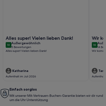
Weitere Infos zu Ferienhaus Seeberg am See bei Süsel mit T
Weitere I
Alles super! Vielen lieben Dank!
Wir ko
außergewöhnlich
auße
Außergewöhnlich
Auße
10
10
10 von 10
10 von 1
5 Bewertungen
14 Be
(5
(14
Alles super! Vielen lieben Dank!
Wir komme
bewertungen)
bewe
Katharina
Tanj
Aufenthalt im Juli 2026
Aufenthalt
Einfach sorglos
Mit unserer Mit-Vertrauen-Buchen-Garantie bieten wir dir rund
um die Uhr Unterstützung