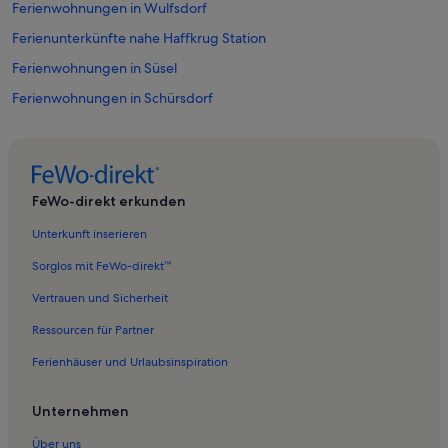
Ferienwohnungen in Wulfsdorf
Ferienunterkünfte nahe Haffkrug Station
Ferienwohnungen in Süsel
Ferienwohnungen in Schürsdorf
Ferienwohnungen in Niendorf/Ostsee
Ferienwohnungen in Niendorf
Ferienwohnungen in Havekost
FeWo-direkt erkunden
Ferienwohnungen in Travemünde
Unterkunft inserieren
Ferienwohnungen in Lütt Kiepenbarg
Sorglos mit FeWo-direkt™
Ferienwohnungen in Strand Scharbeutz
Vertrauen und Sicherheit
Ferienwohnungen in Strand Haffkrug
Ressourcen für Partner
Ferienwohnungen in Ponitz am See
Ferienhäuser und Urlaubsinspiration
Ferienwohnungen in Gronenberg
Ferienwohnungen in Grömitz
Unternehmen
Ferienwohnungen in Pönitz
Über uns