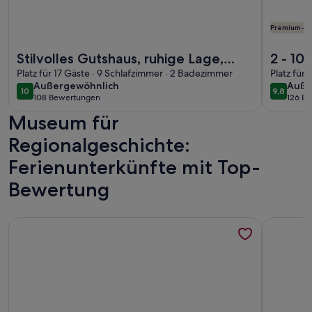
Premium-G
Weitere Infos zu Stilvolles Gutshaus, ruhige Lage, familienf
Weitere In
Stilvolles Gutshaus, ruhige Lage,
2 - 10
familienfreundlich, Ostseenähe.
Platz für 17 Gäste · 9 Schlafzimmer · 2 Badezimmer
Ferien
Platz für
außergewöhnlich
auße
Außergewöhnlich
Auße
Bosau
10
9,8
10 von 10
9,8 von 
108 Bewertungen
126 B
(108
(126
Museum für
bewertungen)
bewe
Regionalgeschichte:
Ferienunterkünfte mit Top-
Bewertung
Weitere Infos zu Ferienhaus Seeberg am See bei Süsel mit T
Weitere I