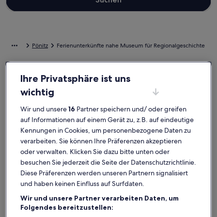
Pönitz
Ferienunterkünfte nahe Museum für Regionalgeschichte
Wähle die passende Ferienunterkunft nahe Museum für
Ihre Privatsphäre ist uns
Regionalgeschichte. Ferienunterkünfte bieten dir und deinen
Lieben eine Ausstattung, die keine Wünsche offenlässt, wie zum
wichtig
Beispiel einen Whirlpool sowie eine Waschmaschine und einen
Trockner. Was auch immer du dir vorstellst, du findest bestimmt die
Wir und unsere
16
Partner speichern und/ oder greifen
Unterkunft, die allen gefällt und allen Bedürfnissen gerecht wird –
auf Informationen auf einem Gerät zu, z.B. auf eindeutige
dir steht ein vielfältiges Angebot mit allerlei Optionen zur
Kennungen in Cookies, um personenbezogene Daten zu
Verfügung, einschließlich Optionen, die geeignet für Nichtraucher
verarbeiten. Sie können Ihre Präferenzen akzeptieren
sind oder über barrierarme Ausstattung verfügen.
oder verwalten. Klicken Sie dazu bitte unten oder
besuchen Sie jederzeit die Seite der Datenschutzrichtlinie.
Ferienunterkünfte mit Wochenrabatten –
Diese Präferenzen werden unseren Partnern signalisiert
Museum für Regionalgeschichte
und haben keinen Einfluss auf Surfdaten.
Angebote für den Zeitraum:
6. Nov.–13. Nov.
Wir und unsere Partner verarbeiten Daten, um
Folgendes bereitzustellen:
Bildergalerie
Haus Jonne - 15 min fußläufig z. Strand, bis 12 Pers., Außens
Bilderga
Ostseenahe