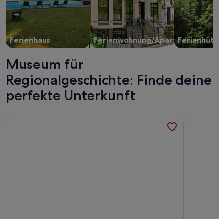
Ferienhaus
Ferienwohnung/Apartment
Ferienhütt
Museum für
Regionalgeschichte: Finde deine
perfekte Unterkunft
Weitere Infos zu Stilvolles Gutshaus, ruhige Lage, familienf
Weitere In