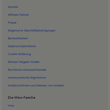
Ferienwohnungen in Sierksdorf
Karriere
Ferienwohnungen in Hansa-Park
Affiliate-Partner
Ferienwohnungen in Sarkwitz
Presse
Ferienwohnungen in Haffkrug
Allgemeine Geschäftsbedingungen
Ferienunterkünfte nahe Scharbeutz Station
Barrierefreiheit
Ferienwohnungen in Gleschendorf
Datenschutzrichtlinie
Ferienwohnungen in Schulendorf
Ferienwohnungen in Luschendorf
Cookie-Erklärung
Ferienwohnungen in Klingberg
Melden illegaler Inhalte
Ferienwohnungen in Gießelrade
Rechtliche Hinweise/Kontakt
Ferienwohnungen in Scharbeutz
Verantwortlicher Eigentümer
Ferienwohnungen in Timmendorfer Strand
Inhaltsrichtlinien und Melden von Inhalten
Hotels in Hundestrand
Die Vrbo-Familie
Häuser in Groß Timmendorf
Hütten in Groß Timmendorf
Vrbo