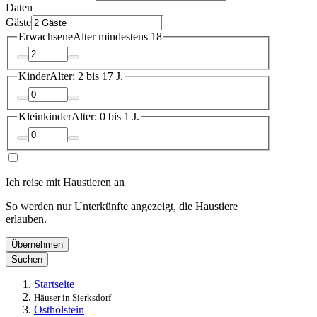
Daten
Gäste
Erwachsene
Alter mindestens 18
Kinder
Alter: 2 bis 17 J.
Kleinkinder
Alter: 0 bis 1 J.
Ich reise mit Haustieren an
So werden nur Unterkünfte angezeigt, die Haustiere
erlauben.
Übernehmen
Suchen
Startseite
Häuser in Sierksdorf
Ostholstein