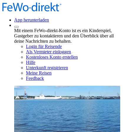
App herunterladen
Mit einem FeWo-direkt-Konto ist es ein Kinderspiel,
Gastgeber zu kontaktieren und den Überblick über all
deine Nachrichten zu behalten.
Login für Reisende
Als Vermieter einloggen
Kostenloses Konto erstellen
Hilfe
Unterkunft registrieren
Meine Reisen
Feedback