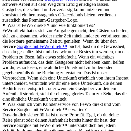
schwere Arbeit auf dem Weg zum Erfolg erledigen lassen.
Gastgeber, die schnell und zuverlässig kommunizieren und
konsistent ein herausragendes Gästeerlebnis bieten, verdienen
zusätzlich das Premium-Gastgeber-Logo.
Was ist FeWo-direkt™ und wie funktioniert es?
FeWo-direkt hat es sich zur Aufgabe gemacht, den Gästen zu helfen,
sich zu entspannen, wieder mehr Zeit miteinander zu verbringen und
die kostbare gemeinsame Zeit zu genießen. Wenn du über den
Service
Sorglos mit FeWo-direkt™
buchst, hast du die Gewissheit,
dass du geschützt bist und dass wir unser Bestes tun werden, um das
Problem zu lösen, falls etwas schiefgeht. Wenn ein wichtiges
Problem auftaucht, das dein Gastgeber nicht beheben kann, helfen
wir dir, es zu lösen, eine ähnliche Unterkunft zu finden oder
gegebenenfalls deine Buchung zu erstatten. Das ist unser
Versprechen. Wenn sich eine Unterkunft erheblich von ihrem Inserat
unterscheidet, vermitteln wir dir eine neue Unterkunft, die deinen
Bedürfnissen entspricht, oder wenn ein Gastgeber vor deinem
Aufenthalt storniert, steht dir ein engagiertes Team zur Seite, das dir
eine ähnliche Unterkunft vermittelt.
Was kann ich vom Kundenservice von FeWo-direkt und vom
Service Sorglos mit FeWo-direkt™ erwarten?
Dass du dich sicher fühlst ist unsere Priorität. Egal, ob du deine
Reise planst oder deinen Aufenthalt bereits hinter dir hast, der
Service Sorglos mit FeWo-direkt™ unterstützt dich bei jedem
Schritt. In dringenden Situationen, wie z. B. bei kurzfristigen