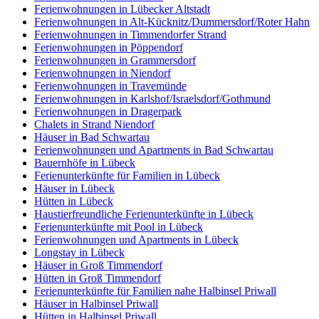
Ferienwohnungen in Lübecker Altstadt
Ferienwohnungen in Alt-Kücknitz/Dummersdorf/Roter Hahn
Ferienwohnungen in Timmendorfer Strand
Ferienwohnungen in Pöppendorf
Ferienwohnungen in Grammersdorf
Ferienwohnungen in Niendorf
Ferienwohnungen in Travemünde
Ferienwohnungen in Karlshof/Israelsdorf/Gothmund
Ferienwohnungen in Dragerpark
Chalets in Strand Niendorf
Häuser in Bad Schwartau
Ferienwohnungen und Apartments in Bad Schwartau
Bauernhöfe in Lübeck
Ferienunterkünfte für Familien in Lübeck
Häuser in Lübeck
Hütten in Lübeck
Haustierfreundliche Ferienunterkünfte in Lübeck
Ferienunterkünfte mit Pool in Lübeck
Ferienwohnungen und Apartments in Lübeck
Longstay in Lübeck
Häuser in Groß Timmendorf
Hütten in Groß Timmendorf
Ferienunterkünfte für Familien nahe Halbinsel Priwall
Häuser in Halbinsel Priwall
Hütten in Halbinsel Priwall