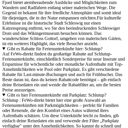
Fjord bietet atemberaubende Ausblicke und Möglichkeiten zum
Wandern und Radfahren entlang seiner malerischen Wege. Die
Gegend ist bekannt für ihre friedliche Atmosphäre und somit ideal
für diejenigen, die in der Natur entspannen möchten.Für kulturelle
Erlebnisse ist die historische Stadt Schleswig nur einen
Katzensprung entfernt, wo Sie den beeindruckenden Schleswiger
Dom und das Wikingermuseum besuchen können. Das
wunderschöne Schloss Gottorf, umgeben von malerischen Gärten,
ist ein weiteres Highlight, das viele Besucher anzieht.
Gibt es Rabatte für Ferienunterkünfte hier: Schlutup?
Auf FeWo-direkt findest du großartige Rabatte auf Schlutup-
Ferienunterkünfte, einschließlich Sonderpreise für neue Inserate und
Ersparnisse für wöchentliche oder monatliche Aufenthalte mit Top-
Annehmlichkeiten wie Pool oder Parkplatz. Es gibt verschiedene
Rabatte für Last-minute-Buchungen und auch für Frühbucher. Das
Beste daran ist, dass du keinen Rabattcode benötigst – gib einfach
deine Reisedaten ein und wende die Rabattfilter an, um die besten
Preise anzuzeigen.
Gibt es hier Ferienunterkünfte mit Parkplatz: Schlutup?
Schlutup : FeWo-direkt bietet hier eine große Auswahl an
Ferienunterkünften mit Parkmöglichkeiten – perfekt für Familien
oder Reisende, die den Komfort eines Autos während ihres
Aufenthalts schätzen. Um diese Unterkünfte leicht zu finden, gib
einfach deine Reisedaten ein und verwende den Filter „Parkplatz
verfügbar" unter den Annehmlichkeiten. So kannst du schnell und