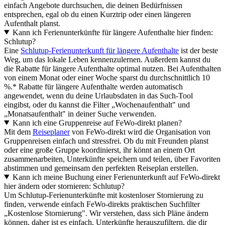
einfach Angebote durchsuchen, die deinen Bedürfnissen
entsprechen, egal ob du einen Kurztrip oder einen längeren
Aufenthalt planst.
Kann ich Ferienunterkünfte für längere Aufenthalte hier finden:
Schlutup?
Eine
Schlutup-Ferienunterkunft für längere Aufenthalte
ist der beste
Weg, um das lokale Leben kennenzulernen. Außerdem kannst du
die Rabatte für längere Aufenthalte optimal nutzen. Bei Aufenthalten
von einem Monat oder einer Woche sparst du durchschnittlich 10
%.* Rabatte für längere Aufenthalte werden automatisch
angewendet, wenn du deine Urlaubsdaten in das Such-Tool
eingibst, oder du kannst die Filter „Wochenaufenthalt" und
„Monatsaufenthalt" in deiner Suche verwenden.
Kann ich eine Gruppenreise auf FeWo-direkt planen?
Mit dem
Reiseplaner
von FeWo-direkt wird die Organisation von
Gruppenreisen einfach und stressfrei. Ob du mit Freunden planst
oder eine große Gruppe koordinierst, ihr könnt an einem Ort
zusammenarbeiten, Unterkünfte speichern und teilen, über Favoriten
abstimmen und gemeinsam den perfekten Reiseplan erstellen.
Kann ich meine Buchung einer Ferienunterkunft auf FeWo-direkt
hier ändern oder stornieren: Schlutup?
Um Schlutup-Ferienunterkünfte mit kostenloser Stornierung zu
finden, verwende einfach FeWo-direkts praktischen Suchfilter
„Kostenlose Stornierung". Wir verstehen, dass sich Pläne ändern
können, daher ist es einfach, Unterkünfte herauszufiltern, die dir