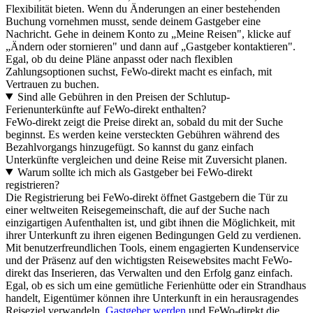
Flexibilität bieten. Wenn du Änderungen an einer bestehenden
Buchung vornehmen musst, sende deinem Gastgeber eine
Nachricht. Gehe in deinem Konto zu „Meine Reisen", klicke auf
„Ändern oder stornieren" und dann auf „Gastgeber kontaktieren".
Egal, ob du deine Pläne anpasst oder nach flexiblen
Zahlungsoptionen suchst, FeWo-direkt macht es einfach, mit
Vertrauen zu buchen.
Sind alle Gebühren in den Preisen der Schlutup-
Ferienunterkünfte auf FeWo-direkt enthalten?
FeWo-direkt zeigt die Preise direkt an, sobald du mit der Suche
beginnst. Es werden keine versteckten Gebühren während des
Bezahlvorgangs hinzugefügt. So kannst du ganz einfach
Unterkünfte vergleichen und deine Reise mit Zuversicht planen.
Warum sollte ich mich als Gastgeber bei FeWo-direkt
registrieren?
Die Registrierung bei FeWo-direkt öffnet Gastgebern die Tür zu
einer weltweiten Reisegemeinschaft, die auf der Suche nach
einzigartigen Aufenthalten ist, und gibt ihnen die Möglichkeit, mit
ihrer Unterkunft zu ihren eigenen Bedingungen Geld zu verdienen.
Mit benutzerfreundlichen Tools, einem engagierten Kundenservice
und der Präsenz auf den wichtigsten Reisewebsites macht FeWo-
direkt das Inserieren, das Verwalten und den Erfolg ganz einfach.
Egal, ob es sich um eine gemütliche Ferienhütte oder ein Strandhaus
handelt, Eigentümer können ihre Unterkunft in ein herausragendes
Reiseziel verwandeln,
Gastgeber werden
und FeWo-direkt die