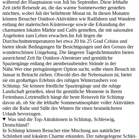
während der Hauptsaison von Juli bis September. Diese lebhafte
Zeit zieht Reisende an, die das warme Sommerwetter genießen
möchten, wobei Juli der beliebteste Monat ist. In diesen Monaten
können Besucher Outdoor-Aktivitäten wie Radfahren und Wandern
entlang der malerischen Küstenwege sowie die Erkundung der
charmanten lokalen Märkte und Cafés genießen, die mit saisonalen
Angeboten zum Leben erwachen.Im Juli liegen die
Durchschnittstemperaturen bei etwa 20 bis 25 Grad Celsius und
bieten ideale Bedingungen für Besichtigungen und den Genuss der
wunderschönen Umgebung. Die längeren Tageslichtstunden bieten
ausreichend Zeit für Outdoor-Abenteuer und gemütliche
Spaziergänge entlang der atemberaubenden Strände in der
Nähe.Wer eine preisgünstigere Option sucht, sollte einen Besuch im
Januar in Betracht ziehen. Obwohl dies die Nebensaison ist, bietet
sie ein großartiges Erlebnis des ruhigen Winterzaubers von
Schlutup. Sie können friedliche Spaziergänge und die ruhige
Landschaft genießen, ideal für gemütliche Momente in Ihrem
Ferienhaus.Letztendlich hängt die beste Reisezeit für Schlutup
davon ab, ob Sie die lebhafte Sommeratmosphäre voller Aktivitäten
oder die Ruhe und Stille des Winters für einen besinnlicheren
Urlaub bevorzugen.
Was sind die Top-Attraktionen in Schlutup, Schleswig,
Deutschland?
In Schlutup können Besucher eine Mischung aus natürlicher
Schönheit und lokalem Charme erkunden. Der nahegelegene Schlei-