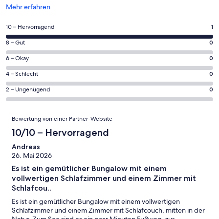
Wird
Mehr erfahren
in
einem
1
10 – Hervorragend
1
neuen
von
Fenster
0
8 – Gut
0
insgesamt
geöffnet
von
1
0
6 – Okay
0
insgesamt
Gästebewertungen
von
1
0
4 – Schlecht
0
haben
insgesamt
Gästebewertungen
von
eine
1
0
2 – Ungenügend
0
haben
insgesamt
Bewertung
Gästebewertungen
von
eine
1
von
haben
insgesamt
Bewertungen
Bewertung
Gästebewertungen
10
Bewertung von einer Partner-Website
eine
1
von
haben
-
Bewertung
Gästebewertungen
10/10 – Hervorragend
8
eine
Hervorragend
von
haben
-
Bewertung
Andreas
6
eine
Gut
26. Mai 2026
von
-
Bewertung
4
Es ist ein gemütlicher Bungalow mit einem
Okay
von
-
vollwertigen Schlafzimmer und einem Zimmer mit
2
Schlecht
Schlafcou..
-
Es ist ein gemütlicher Bungalow mit einem vollwertigen
Ungenügend
Schlafzimmer und einem Zimmer mit Schlafcouch, mitten in der