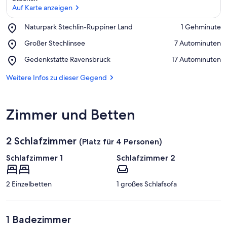
Auf Karte anzeigen
Place,
Naturpark Stechlin-Ruppiner Land
‪1 Gehminute‬
Naturpark
Auf Karte anzeigen
Place,
Großer Stechlinsee
‪7 Autominuten‬
Stechlin-
Großer
Ruppiner
Place,
Gedenkstätte Ravensbrück
‪17 Autominuten‬
Stechlinsee
Land
Gedenkstätte
Ravensbrück
Weitere Infos zu dieser Gegend
Zimmer und Betten
2 Schlafzimmer
(Platz für 4 Personen)
Schlafzimmer 1
Schlafzimmer 2
2 Einzelbetten
1 großes Schlafsofa
1 Badezimmer