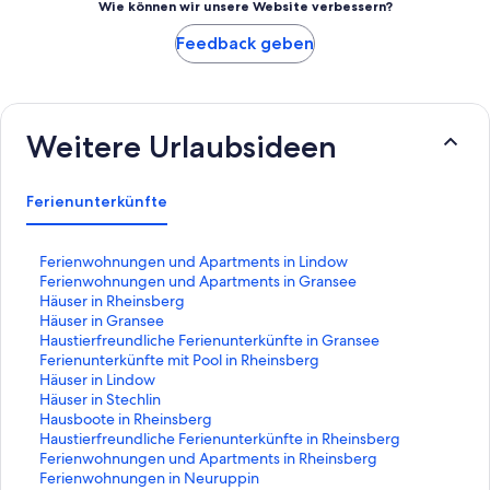
Wie können wir unsere Website verbessern?
Feedback geben
Weitere Urlaubsideen
Ferienunterkünfte
L
Ferienwohnungen und Apartments in Lindow
i
L
Ferienwohnungen und Apartments in Gransee
n
i
L
Häuser in Rheinsberg
k
n
i
L
Häuser in Gransee
,
k
n
i
L
Haustierfreundliche Ferienunterkünfte in Gransee
d
,
k
n
i
L
Ferienunterkünfte mit Pool in Rheinsberg
e
d
,
k
n
i
L
Häuser in Lindow
r
e
d
,
k
n
i
L
Häuser in Stechlin
d
r
e
d
,
k
n
i
L
Hausboote in Rheinsberg
i
d
r
e
d
,
k
n
i
L
Haustierfreundliche Ferienunterkünfte in Rheinsberg
e
i
d
r
e
d
,
k
n
i
L
Ferienwohnungen und Apartments in Rheinsberg
f
e
i
d
r
e
d
,
k
n
i
L
Ferienwohnungen in Neuruppin