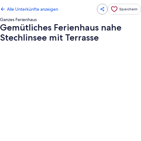
Alle Unterkünfte anzeigen
Speichern
Ganzes Ferienhaus
Gemütliches Ferienhaus nahe
Stechlinsee mit Terrasse
Fotogalerie
von
Gemütliches