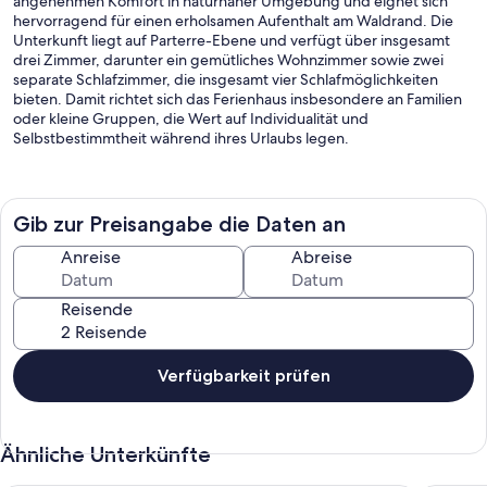
angenehmen Komfort in naturnaher Umgebung und eignet sich
hervorragend für einen erholsamen Aufenthalt am Waldrand. Die
Unterkunft liegt auf Parterre-Ebene und verfügt über insgesamt
drei Zimmer, darunter ein gemütliches Wohnzimmer sowie zwei
separate Schlafzimmer, die insgesamt vier Schlafmöglichkeiten
bieten. Damit richtet sich das Ferienhaus insbesondere an Familien
oder kleine Gruppen, die Wert auf Individualität und
Selbstbestimmtheit während ihres Urlaubs legen.
Die Ausstattung des Ferienhauses ist auf Funktionalität und
Wohlbefinden ausgerichtet. Im modernen Wohnzimmer stehen
Ihnen ein Sofa, komfortable Sessel, ein Fernseher und ein Radio zur
Gib zur Preisangabe die Daten an
Verfügung – so können Sie erholsame Abende drinnen verbringen.
In der voll ausgestatteten Küche finden Sie unter anderem einen 4-
Anreise
Abreise
Platten-Herd, Kühlschrank, Gefrierfach, Mikrowelle,
Kaffeemaschine, Toaster und Wasserkocher, wodurch sich die
Reisende
Zubereitung aller Mahlzeiten problemlos gestalten lässt. Die Küche
ist offen in den Wohnbereich integriert und ermöglicht geselliges
Beisammensein.
Verfügbarkeit prüfen
Das Badezimmer ist ausgestattet mit WC, Dusche und bietet
jederzeit warmes Wasser. Darüber hinaus sorgt eine zuverlässige
Heizung in allen Räumen auch in der kühleren Jahreszeit für
Ähnliche Unterkünfte
angenehme Temperaturen. Für Familien mit Kleinkindern stehen ein
Babybett und ein Kinderhochstuhl bereit, sodass auch die jüngsten