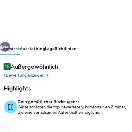
Ferienhaus
nahe
Stechlinsee
mit
Terrasse
rück
Weiter
13+
Übersicht
Ausstattung
Lage
Richtlinien
Bewertungen
Außergewöhnlich
10
10 von 10.
1 Bewertung anzeigen
Highlights
Dein gemütlicher Rückzugsort
Gäste schätzen die top bewerteten, komfortablen Zimmer,
Außenbereich
die einen erholsamen Aufenthalt ermöglichen.