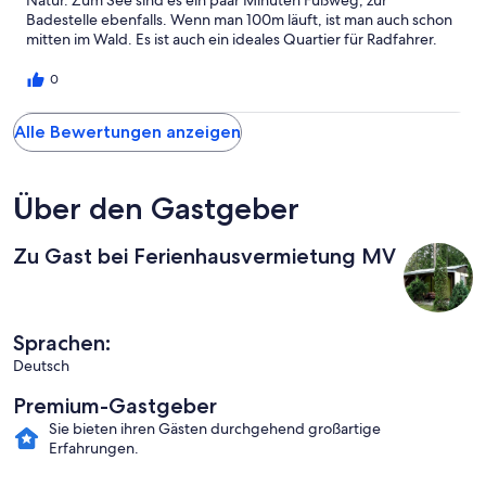
Natur. Zum See sind es ein paar Minuten Fußweg, zur
Badestelle ebenfalls. Wenn man 100m läuft, ist man auch schon
mitten im Wald. Es ist auch ein ideales Quartier für Radfahrer.
Ein Radweg geht Richtung Fürstenberg (ca 15km), die andere
Richtung geht über Menz in Richtung Rheinsberg. Die Küche ist
0
gut ausgestattet, so das man vollwertige Mahlzeiten zubereiten
kann und auch das Bad ist für einen Urlaub gut ausgestattet.
Alle Bewertungen anzeigen
Das einzige Manko für Leute die WLAN benötigen, das gibt es
nicht und das mobile Netz ist nicht die Masse. Aber für eine
Auszeit ohne ständige Erreichbarkeit ideal. Es war rundum ein
schöner Aufenthalt und wir können den Bungalow nur
Über den Gastgeber
weiterempfehlen.
Zu Gast bei Ferienhausvermietung MV
Sprachen:
Deutsch
Premium-Gastgeber
Sie bieten ihren Gästen durchgehend großartige
Erfahrungen.