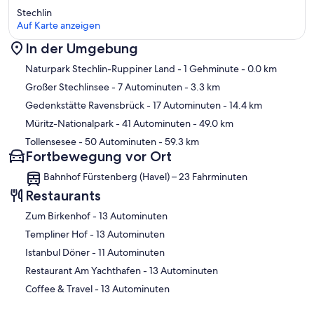
Stechlin
Auf Karte anzeigen
In der Umgebung
Karte
Naturpark Stechlin-Ruppiner Land
- 1 Gehminute
- 0.0 km
Großer Stechlinsee
- 7 Autominuten
- 3.3 km
Gedenkstätte Ravensbrück
- 17 Autominuten
- 14.4 km
Müritz-Nationalpark
- 41 Autominuten
- 49.0 km
Tollensesee
- 50 Autominuten
- 59.3 km
Fortbewegung vor Ort
Bahnhof Fürstenberg (Havel) – 23 Fahrminuten
Restaurants
‪Zum Birkenhof - ‬13 Autominuten
‪Templiner Hof - ‬13 Autominuten
‪Istanbul Döner - ‬11 Autominuten
‪Restaurant Am Yachthafen - ‬13 Autominuten
‪Coffee & Travel - ‬13 Autominuten