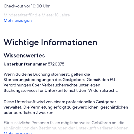
reizvoller Natur suchen.
Check-out vor 10:00 Uhr
Verschaffen Sie sich einen angenehmen Rückzugsort und sichern
Mindestalter für die Miete: 18 Jahre
Sie sich Ihren Aufenthalt im Ferienhaus nahe Stechlinsee.
Mehr anzeigen
Wichtige Informationen
Wissenswertes
Unterkunftsnummer
5720075
Wenn du deine Buchung stornierst, gelten die
Stornierungsbedingungen des Gastgebers. Gemäß den EU-
Verordnungen über Verbraucherrechte unterliegen
Buchungsservices für Unterkünfte nicht dem Widerrufsrecht.
Diese Unterkunft wird von einem professionellen Gastgeber
verwaltet. Die Vermietung erfolgt zu gewerblichen, geschäftlichen
oder beruflichen Zwecken.
Für zusätzliche Personen fallen möglicherweise Gebühren an, die
abhängig von den Bestimmungen der Unterkunft variieren können.
Mehr anzeigen