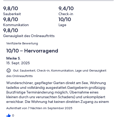
Bewertung
Gästebewertungen
von
eine
13
von
haben
insgesamt
9,8/10
9,4/10
Bewertung
Gästebewertungen
10
eine
13
von
haben
Sauberkeit
Check-in
-
Bewertung
Gästebewertungen
9,8/10
10/10
8
eine
Hervorragend
von
haben
-
Bewertung
Kommunikation
Lage
6
eine
9,8/10
Gut
von
-
Bewertung
4
Genauigkeit des Onlineauftritts
Okay
von
Bewertungen
-
Verifizierte Bewertung
2
Schlecht
-
10/10 – Hervorragend
Ungenügend
Meike S.
15. Sept. 2025
Gut: Sauberkeit, Check-in, Kommunikation, Lage und Genauigkeit
des Onlineauftritts
Wunderschöner, gepflegter Garten direkt am See, Wohnung
tadellos und vollständig ausgestattet.Gastgeberin großzügig
(kurzfristige Terminänderung möglich, Übernahme eines
kleinen durch uns verursachten Schadens) und unkompliziert
erreichbar. Die Wohnung hat keinen direkten Zugang zu einem
Balkon oder einer Terrasse, Außensitzplätze sind aber im Garten
Aufenthalt von 7 Nächten im September 2025
(Treppe runter und um das Haus) einfach erreichbar.Der See
und der Ort Himmelpfort ließen für uns keine Wünsche offen.
0