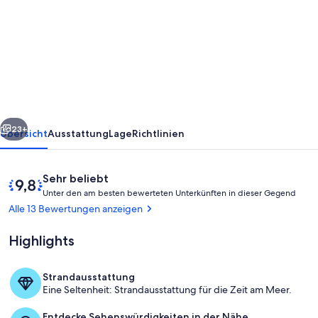
Ferienwohnung
auf
großem
gepflegtem
Grundstück
mit
rück
Weiter
direktem
23+
Übersicht
Ausstattung
Lage
Richtlinien
Seezugang
Bewertungen
9,8
Sehr beliebt
U
von
Unter den am besten bewerteten Unterkünften in dieser Gegend
n
10,
Alle 13 Bewertungen anzeigen
t
Sehr
e
beliebt
Highlights
r
d
Strandausstattung
e
Rosenpracht
Eine Seltenheit: Strandausstattung für die Zeit am Meer.
n
Entdecke Sehenswürdigkeiten in der Nähe