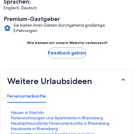
Sprachen:
Englisch, Deutsch
Premium-Gastgeber
Sie bieten ihren Gästen durchgehend großartige
Erfahrungen.
Wie können wir unsere Website verbessern?
Feedback geben
Weitere Urlaubsideen
Ferienunterkünfte
L
Häuser in Stechlin
i
L
Ferienwohnungen und Apartments in Rheinsberg
n
i
L
Haustierfreundliche Ferienunterkünfte in Rheinsberg
k
n
i
L
Hausboote in Rheinsberg
,
k
n
i
L