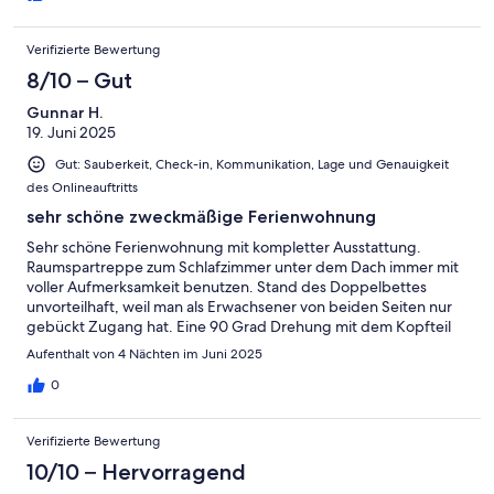
Verifizierte Bewertung
8/10 – Gut
Gunnar H.
19. Juni 2025
Gut: Sauberkeit, Check-in, Kommunikation, Lage und Genauigkeit
des Onlineauftritts
sehr schöne zweckmäßige Ferienwohnung
Sehr schöne Ferienwohnung mit kompletter Ausstattung.
Raumspartreppe zum Schlafzimmer unter dem Dach immer mit
voller Aufmerksamkeit benutzen. Stand des Doppelbettes
unvorteilhaft, weil man als Erwachsener von beiden Seiten nur
gebückt Zugang hat. Eine 90 Grad Drehung mit dem Kopfteil
unter der Schräge könnte etwas Abhilfe schaffen. Super
Aufenthalt von 4 Nächten im Juni 2025
Brötchenservice durch die Hausverwalterin, dafür nochmals
vielen Dank.
0
Verifizierte Bewertung
10/10 – Hervorragend