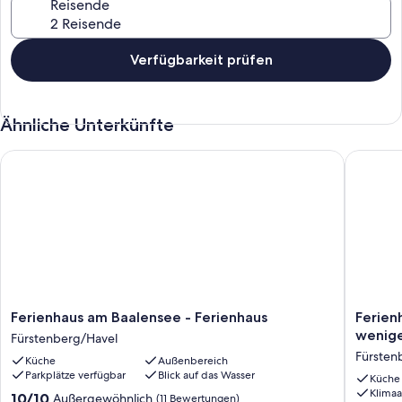
Reisende
Verfügbarkeit prüfen
Ähnliche Unterkünfte
Ferienhaus am Baalensee - Ferienhaus
Ferienha
Ferienhaus
Ferienh
Ferienhaus am Baalensee - Ferienhaus
Ferien
am
in
wenig
Fürstenberg/Havel
Baalensee
Himmelp
Fürsten
Küche
Außenbereich
-
am
Parkplätze verfügbar
Blick auf das Wasser
Ferienhaus
Waldra
Küche
Klimaa
Fürstenberg/Havel
nur
10.0
10/10
Außergewöhnlich
(11 Bewertungen)