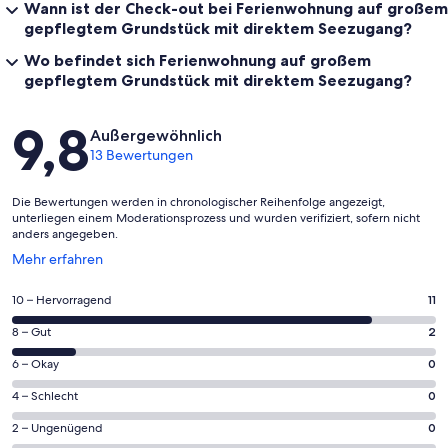
Wann ist der Check-out bei Ferienwohnung auf großem
gepflegtem Grundstück mit direktem Seezugang?
Wo befindet sich Ferienwohnung auf großem
gepflegtem Grundstück mit direktem Seezugang?
Bewertungen
9,8
Außergewöhnlich
13 Bewertungen
Die Bewertungen werden in chronologischer Reihenfolge angezeigt,
unterliegen einem Moderationsprozess und wurden verifiziert, sofern nicht
anders angegeben.
Wird
Mehr erfahren
in
einem
11
10 – Hervorragend
11
neuen
von
Fenster
2
8 – Gut
2
insgesamt
geöffnet
von
13
0
6 – Okay
0
insgesamt
Gästebewertungen
von
13
0
4 – Schlecht
0
haben
insgesamt
Gästebewertungen
von
eine
13
0
2 – Ungenügend
0
haben
insgesamt