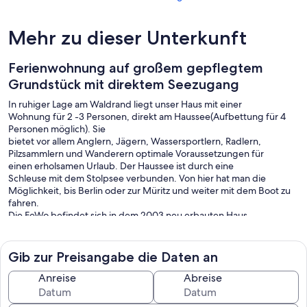
Mehr zu dieser Unterkunft
Ferienwohnung auf großem gepflegtem
Grundstück mit direktem Seezugang
In ruhiger Lage am Waldrand liegt unser Haus mit einer
Wohnung für 2 -3 Personen, direkt am Haussee(Aufbettung für 4
Personen möglich). Sie
bietet vor allem Anglern, Jägern, Wassersportlern, Radlern,
Pilzsammlern und Wanderern optimale Voraussetzungen für
einen erholsamen Urlaub. Der Haussee ist durch eine
Schleuse mit dem Stolpsee verbunden. Von hier hat man die
Möglichkeit, bis Berlin oder zur Müritz und weiter mit dem Boot zu
fahren.
Die FeWo befindet sich in dem 2003 neu erbauten Haus.
Große Sitz-/Liegewiese bis zum See mit eigenem Badesteg
Gib zur Preisangabe die Daten an
Anreise
Abreise