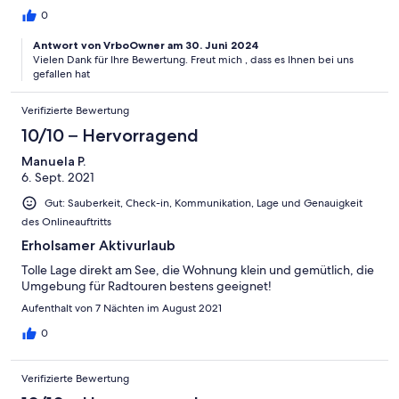
Herzlichen Dank dafür. Die Wohnung war mit allem nötigen
0
ausgestattet. Fehlte etwas, wurde uns geholfen. Eine kleine
Antwort von VrboOwner am 30. Juni 2024
Einschränkung ist die gewöhnungsbedürftige Spartreppe zum
Vielen Dank für Ihre Bewertung. Freut mich , dass es Ihnen bei uns
oberen Schlafzimmer. Besonders hervorzuheben ist noch der
gefallen hat
morgendliche Brötchenservice durch die Hausverwalterin Frau
Hingott. Wir haben uns sehr wohlgefühlt.
Verifizierte Bewertung
10/10 – Hervorragend
Manuela P.
6. Sept. 2021
Gut: Sauberkeit, Check-in, Kommunikation, Lage und Genauigkeit
des Onlineauftritts
Erholsamer Aktivurlaub
Tolle Lage direkt am See, die Wohnung klein und gemütlich, die
Umgebung für Radtouren bestens geeignet!
Aufenthalt von 7 Nächten im August 2021
0
Verifizierte Bewertung