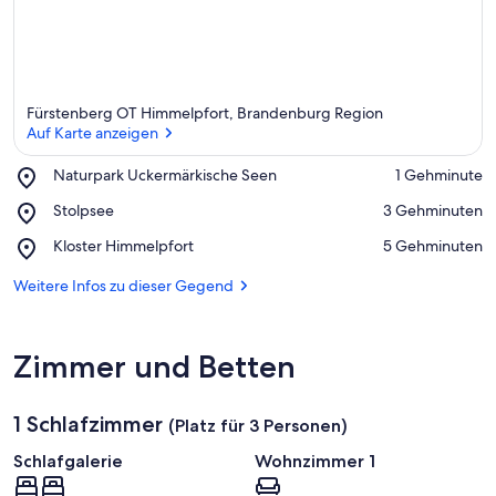
r
k
ü
n
f
t
Fürstenberg OT Himmelpfort, Brandenburg Region
e
Auf Karte anzeigen
n
Place,
Naturpark Uckermärkische Seen
‪1 Gehminute‬
i
Naturpark
Auf Karte anzeigen
n
Place,
Stolpsee
‪3 Gehminuten‬
Uckermärkische
Stolpsee
Seen
d
Place,
Kloster Himmelpfort
‪5 Gehminuten‬
i
Kloster
e
Himmelpfort
Weitere Infos zu dieser Gegend
s
e
r
Zimmer und Betten
G
e
1 Schlafzimmer
g
(Platz für 3 Personen)
e
Schlafgalerie
Wohnzimmer 1
n
d