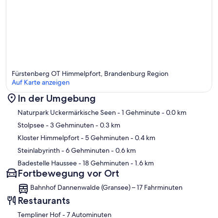
Fürstenberg OT Himmelpfort, Brandenburg Region
Auf Karte anzeigen
In der Umgebung
Karte
Naturpark Uckermärkische Seen
- 1 Gehminute
- 0.0 km
Stolpsee
- 3 Gehminuten
- 0.3 km
Kloster Himmelpfort
- 5 Gehminuten
- 0.4 km
Steinlabyrinth
- 6 Gehminuten
- 0.6 km
Badestelle Haussee
- 18 Gehminuten
- 1.6 km
Fortbewegung vor Ort
Bahnhof Dannenwalde (Gransee) – 17 Fahrminuten
Restaurants
‪Templiner Hof - ‬7 Autominuten