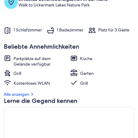
a
Walk to Uckermark Lakes Nature Park
m
b
e
s
1 Schlafzimmer
1 Badezimmer
Platz für 3 Gäste
t
e
n
Beliebte Annehmlichkeiten
b
Parkplätze auf dem
Küche
e
Gelände verfügbar
w
e
Grill
Garten
r
Kostenloses WLAN
Grill
t
e
Alle anzeigen
t
Lerne die Gegend kennen
e
n
U
n
t
e