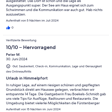
ausgestattet. Das Dorf ist schön und die Lage als
Ausgangspunkt super. Der See am Haus eignet sich zum
Schwimmen und die Kommunikation war auch gut. Hab nichts
auszusetzen.
Aufenthalt von 5 Nächten im Juli 2024
0
Verifizierte Bewertung
10/10 – Hervorragend
Peter M.
30. Juni 2024
Gut: Sauberkeit, Check-in, Kommunikation, Lage und Genauigkeit
des Onlineauftritts
Urlaub in Himmelpfort
In ruhiger Lage, auf einem riesigen schönen und gepflegten
Grundstück direkt am Haussee gelegen, verbrachten wir
entspannte 14 Tage. Die Gastgeberin Frau Boekels-Schmidt gab
uns viele Tips für Ausflüge, Radtouren und Restaurants. Die
Umgebung bietet vielerlei Möglichkeiten die Fürstenberger
Seenlandschaft mit dem Rad zu erkunden. Sogar der defekte
Aufenthalt von 15 Nächten im Juni 2024
Außenborder für den Angelkahn wurde kurzfristig ersetzt.