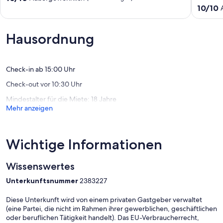
wenige
von
10.0
10/10
Gehmin
10,
von
zum
Außergewöhnlich,
10,
See
(11
Außerge
Hausordnung
Fürsten
Bewertungen)
(1
Bewertu
Check-in ab 15:00 Uhr
Check-out vor 10:30 Uhr
Mindestalter für die Miete: 18 Jahre
Mehr anzeigen
Wichtige Informationen
Wissenswertes
Unterkunftsnummer
2383227
Diese Unterkunft wird von einem privaten Gastgeber verwaltet
(eine Partei, die nicht im Rahmen ihrer gewerblichen, geschäftlichen
oder beruflichen Tätigkeit handelt). Das EU-Verbraucherrecht,