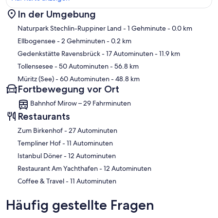
In der Umgebung
Karte
Naturpark Stechlin-Ruppiner Land
- 1 Gehminute
- 0.0 km
Ellbogensee
- 2 Gehminuten
- 0.2 km
Gedenkstätte Ravensbrück
- 17 Autominuten
- 11.9 km
Tollensesee
- 50 Autominuten
- 56.8 km
Müritz (See)
- 60 Autominuten
- 48.8 km
Fortbewegung vor Ort
Bahnhof Mirow – 29 Fahrminuten
Restaurants
‪Zum Birkenhof - ‬27 Autominuten
‪Templiner Hof - ‬11 Autominuten
‪Istanbul Döner - ‬12 Autominuten
‪Restaurant Am Yachthafen - ‬12 Autominuten
‪Coffee & Travel - ‬11 Autominuten
Häufig gestellte Fragen