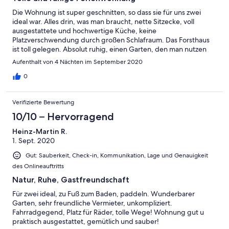
Die Wohnung ist super geschnitten, so dass sie für uns zwei
ideal war. Alles drin, was man braucht, nette Sitzecke, voll
ausgestattete und hochwertige Küche, keine
Platzverschwendung durch großen Schlafraum. Das Forsthaus
ist toll gelegen. Absolut ruhig, einen Garten, den man nutzen
kann. Von hier aus lässt sich die interessante Gegend gut
Aufenthalt von 4 Nächten im September 2020
erkunden. Wir kommen gerne wieder.
0
Verifizierte Bewertung
10/10 – Hervorragend
Heinz-Martin R.
1. Sept. 2020
Gut: Sauberkeit, Check-in, Kommunikation, Lage und Genauigkeit
des Onlineauftritts
Natur, Ruhe, Gastfreundschaft
Für zwei ideal, zu Fuß zum Baden, paddeln. Wunderbarer
Garten, sehr freundliche Vermieter, unkompliziert.
Fahrradgegend, Platz für Räder, tolle Wege! Wohnung gut u
praktisch ausgestattet, gemütlich und sauber!