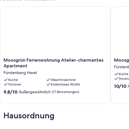
Moosgrün Ferienwohnung Atelier-charmantes Apartment
Moosgrün
Moosgrün
Moosgr
Moosgrün Ferienwohnung Atelier-charmantes
Moosgr
Ferienwohnung
Ferienz
Apartment
Fürsten
Atelier-
1
Fürstenberg Havel
Küche
charmantes
-
Trockn
Apartment
Küche
Waschmaschine
Eastside
Trockner
Kostenloses WLAN
Fürstenberg
Fürsten
10.0
10/10
Havel
von
9.8
9,8/10
Außergewöhnlich
(17 Bewertungen)
10,
von
Außerge
10,
(26
Außergewöhnlich,
Bewert
(17
Hausordnung
Bewertungen)