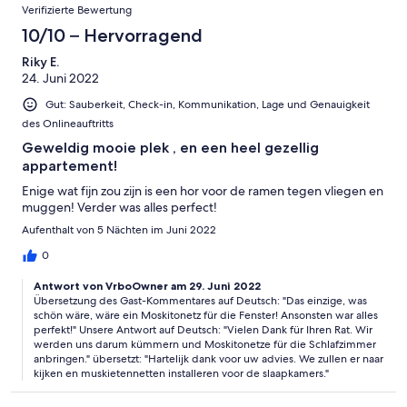
Verifizierte Bewertung
10/10 – Hervorragend
Riky E.
24. Juni 2022
Gut: Sauberkeit, Check-in, Kommunikation, Lage und Genauigkeit
des Onlineauftritts
Geweldig mooie plek , en een heel gezellig
appartement!
Enige wat fijn zou zijn is een hor voor de ramen tegen vliegen en
muggen! Verder was alles perfect!
Aufenthalt von 5 Nächten im Juni 2022
0
Antwort von VrboOwner am 29. Juni 2022
Übersetzung des Gast-Kommentares auf Deutsch: "Das einzige, was
schön wäre, wäre ein Moskitonetz für die Fenster! Ansonsten war alles
perfekt!" Unsere Antwort auf Deutsch: "Vielen Dank für Ihren Rat. Wir
werden uns darum kümmern und Moskitonetze für die Schlafzimmer
anbringen." übersetzt: "Hartelijk dank voor uw advies. We zullen er naar
kijken en muskietennetten installeren voor de slaapkamers."