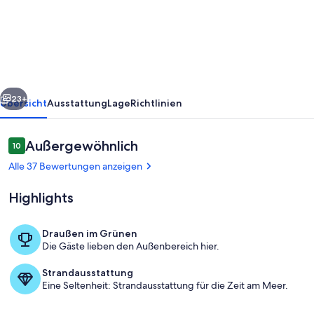
im
Forsthaus
Großmenow
rück
Weiter
23+
Übersicht
Ausstattung
Lage
Richtlinien
Bewertungen
Außergewöhnlich
10
10 von 10.
Alle 37 Bewertungen anzeigen
Highlights
Draußen im Grünen
Die Gäste lieben den Außenbereich hier.
Unterkunftsgelände
Strandausstattung
Eine Seltenheit: Strandausstattung für die Zeit am Meer.