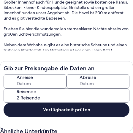
Großer Innenhof auch für Hunde geeignet sowie kostenlose Kanus.
Sitzecken, kleiner Kinderspielplatz, Grillstelle und ein großer
Innenhof runden unser Angebot ab. Die Havel ist 200 m entfernt
und es gibt versteckte Badeseen.
Erleben Sie hier die wundervollen sternenklaren Nächte abseits von
gro0en Lichtverschmutzungen.
Neben dem Wohnhaus gibt es eine historische Scheune und einen
früheren Pferdestall. Die Hofanlage ist vor dem Jahre 1900
gegründet worden. Die Gründerfamilie betrieb mit Pferden ein
Holztransportbetrieb mit einer Schmiede. Heute bewirtschaften wir
von hier aus den Forstbetrieb Forst Menow / Havel mit eigener
Gib zur Preisangabe die Daten an
Jagd. Zwei Ferienwohnungen im Dachgeschoss laden zum
kurzweiligen Urlaub ein. Die nahe gelegene Havel und der
Anreise
Abreise
Ellbogensee sind besten geeignet für ausgedehnete
Wasserwandertouren. Im Mietpreis sind die beiden Kanus in
Reisende
Absprache mit den anderen Nutzern, enthalten.
Verfügbarkeit prüfen
Ähnliche Unterkünfte