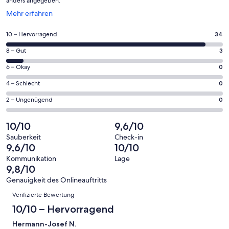
anders angegeben.
Wird
Mehr erfahren
in
einem
34
10 – Hervorragend
34
neuen
von
Fenster
3
8 – Gut
3
insgesamt
geöffnet
von
37
0
6 – Okay
0
insgesamt
Gästebewertungen
von
37
0
4 – Schlecht
0
haben
insgesamt
Gästebewertungen
von
eine
37
0
2 – Ungenügend
0
haben
insgesamt
Bewertung
Gästebewertungen
von
eine
37
von
haben
insgesamt
10/10
9,6/10
Bewertung
Gästebewertungen
10
eine
37
von
haben
Sauberkeit
Check-in
-
Bewertung
Gästebewertungen
9,6/10
10/10
8
eine
Hervorragend
von
haben
-
Bewertung
Kommunikation
Lage
6
eine
9,8/10
Gut
von
-
Bewertung
4
Genauigkeit des Onlineauftritts
Okay
von
Bewertungen
-
Verifizierte Bewertung
2
Schlecht
-
10/10 – Hervorragend
Ungenügend
Hermann-Josef N.