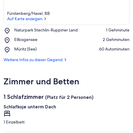
Fürstenberg/Havel, BB
Auf Karte anzeigen
Place,
Naturpark Stechlin-Ruppiner Land
‪1 Gehminute‬
Naturpark
Auf Karte anzeigen
Place,
Ellbogensee
‪2 Gehminuten‬
Stechlin-
Ellbogensee
Ruppiner
Place,
Müritz (See)
‪60 Autominuten‬
Land
Müritz
(See)
Weitere Infos zu dieser Gegend
Zimmer und Betten
1 Schlafzimmer
(Platz für 2 Personen)
Schlafkoje unterm Dach
1 Einzelbett