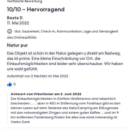
Verifizierte Bewertung
10/10 – Hervorragend
Beate D.
11. Mai 2022
Gut: Sauberkeit, Check-in, Kommunikation, Lage und Genauigkeit
des Onlineauftritts
Natur pur
Das Objekt ist schön in der Natur gelegen u direkt am Radweg,
das ist prima. Eine kleine Einschränkung vor Ort, die
Einkaufsmöglichkeiten sind leider sehr überschaubar. Wir haben
uns wohl gefühlt.
Aufenthalt von 2 Nächten im Mai 2022
0
Antwort von VrboOwner am 2. Juni 2022
Die Einkaufsmöglichkeiten in Dörflein Großmenow sind tatsächlich
bescheiden.... ... aber in 450 m Entfernung vom Forsthaus gibt es den
kleinen Laden auf dem Gelände des NaturCamping am Ellbogensee
mit den notwendigsten Dingen und einem guten Kaffee ... und im 9
km entfernten Fürstenberg finden Sie alles was sonst notwendig ist.
Vielen Dank