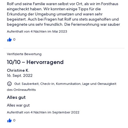
Rolf und seine Familie waren selbst vor Ort, als wir im Forsthaus
eingecheckt haben. Wir konnten einige Tipps für die
Erkundung der Umgebung umsetzen und waren sehr
begeistert. Auch bei Fragen hat Rolf uns stets ausgeholfen und
begegnete uns sehr freundlich. Die Ferienwohnung war sauber
und für unsere Zwecke mehr als ausreichend. Wir kommen
Aufenthalt von 4 Nächten im Mai 2023
gerne wieder :)
0
Verifizierte Bewertung
10/10 – Hervorragend
Christine K.
16. Sept. 2022
Gut: Sauberkeit, Check-in, Kommunikation, Lage und Genauigkeit
des Onlineauftritts
Alles gut
Alles war gut
Aufenthalt von 4 Nächten im September 2022
0