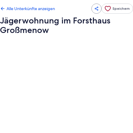
Alle Unterkünfte anzeigen
Speichern
Jägerwohnung im Forsthaus
Großmenow
Fotogalerie
von
Jägerwohnung