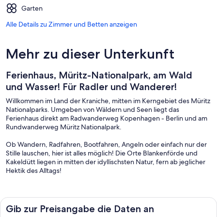
Garten
Alle Details zu Zimmer und Betten anzeigen
Mehr zu dieser Unterkunft
Ferienhaus, Müritz-Nationalpark, am Wald
und Wasser! Für Radler und Wanderer!
Willkommen im Land der Kraniche, mitten im Kerngebiet des Müritz
Nationalparks. Umgeben von Wäldern und Seen liegt das
Ferienhaus direkt am Radwanderweg Kopenhagen - Berlin und am
Rundwanderweg Müritz Nationalpark.
Ob Wandern, Radfahren, Bootfahren, Angeln oder einfach nur der
Stille lauschen, hier ist alles möglich! Die Orte Blankenförde und
Kakeldütt liegen in mitten der idyllischsten Natur, fern ab jeglicher
Hektik des Alltags!
Genießen Sie Tage voller Erholung, Abende am Kamin und Nächte
unter dem Sternenzelt!
Gib zur Preisangabe die Daten an
Das Haus verfügt über ein Wohnzimmer mit offener Küche, Esstisch