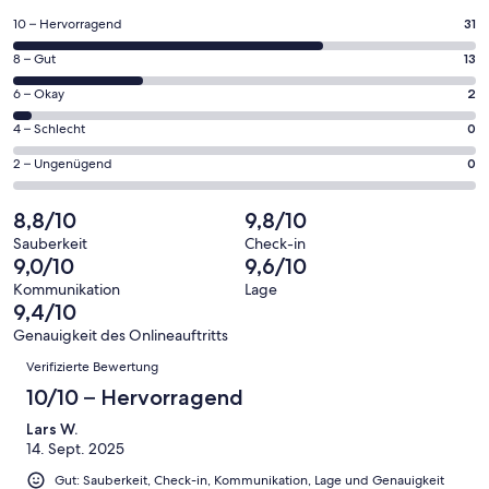
einem
31
10 – Hervorragend
31
neuen
von
Fenster
13
8 – Gut
13
insgesamt
geöffnet
von
46
2
6 – Okay
2
insgesamt
Gästebewertungen
von
46
0
4 – Schlecht
0
haben
insgesamt
Gästebewertungen
von
eine
46
0
2 – Ungenügend
0
haben
insgesamt
Bewertung
Gästebewertungen
von
eine
46
von
haben
insgesamt
8,8/10
9,8/10
Bewertung
Gästebewertungen
10
eine
46
von
haben
Sauberkeit
Check-in
-
Bewertung
Gästebewertungen
9,0/10
9,6/10
8
eine
Hervorragend
von
haben
-
Bewertung
Kommunikation
Lage
6
eine
9,4/10
Gut
von
-
Bewertung
4
Genauigkeit des Onlineauftritts
Okay
von
Bewertungen
-
Verifizierte Bewertung
2
Schlecht
-
10/10 – Hervorragend
Ungenügend
Lars W.
14. Sept. 2025
Gut: Sauberkeit, Check-in, Kommunikation, Lage und Genauigkeit