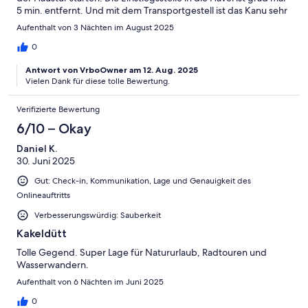
5 min. entfernt. Und mit dem Transportgestell ist das Kanu sehr
einfach dort hinzuschieben. Und dann erwartet einen dort eine
Aufenthalt von 3 Nächten im August 2025
große grüne Oase. Das war wirklich traumhaft! Wer
Entschleunigung und Entspannung vom Alltag sucht, ist hier
0
bestens aufgehoben...
Antwort von VrboOwner am 12. Aug. 2025
Vielen Dank für diese tolle Bewertung.
Verifizierte Bewertung
6/10 – Okay
Daniel K.
30. Juni 2025
Gut: Check-in, Kommunikation, Lage und Genauigkeit des
Onlineauftritts
Verbesserungswürdig: Sauberkeit
Kakeldütt
Tolle Gegend. Super Lage für Natururlaub, Radtouren und
Wasserwandern.
Aufenthalt von 6 Nächten im Juni 2025
0