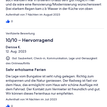
und da wäre eine Renovierung/Modernisierung wünschenswert
(bei starkem Regen kam z.b Wasser in der Küche von oben
herunter getropft) und die Sauberkeit wäre an einigen Stellen
Aufenthalt von 7 Nächten im August 2023
auch noch verbesserungswürdig. Aber im Allgemeinen hatten
wir eine tolle Woche und können es auf jeden Fall
0
weiterempfehlen! Toll war auch, dass das Grundstück komplett
umzäunt war. Perfekt für Urlauber mit Hund!
Verifizierte Bewertung
10/10 – Hervorragend
Denise K.
12. Aug. 2023
Gut: Sauberkeit, Check-in, Kommunikation, Lage und Genauigkeit
des Onlineauftritts
Sehr erholsame Ferien
Die Lage vom Bungalow ist seht ruhig gelegen. Richtig zum
entspannen und die Natur geniessen. Der Radweg ist fast vor
dem Haus, das ermöglicht vom Haus sehr schöne Ausflüge mit
dem Fahrrad. Der Kontakt zum Vermieter ist freundlich und gut.
Wir können dieses Ferienhaus nur empfehlen.
Aufenthalt von 14 Nächten im Juli 2023
0