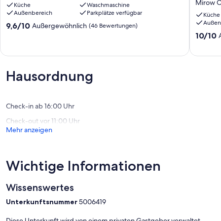
Mirow 
Küche
Waschmaschine
Nationalpark
Lage
Bitte bringen Sie Ihre Bettbezüge und Ihre Handtücher selber mit.
Außenbereich
Parkplätze verfügbar
Roggentin
mit
Küche
Diese stellen wir nicht zur Verfügung!
Außen
Feldblic
9.6
9,6/10
Außergewöhnlich
(46 Bewertungen)
in
von
10.0
10/10
der
10,
von
Nähe
Außergewöhnlich,
10,
vom
(46
Außerge
Leppins
Bewertungen)
(27
Hausordnung
Mirow
Bewert
OT
Qualzo
Check-in ab 16:00 Uhr
Check-out vor 11:00 Uhr
Mehr anzeigen
Wichtige Informationen
Wissenswertes
Unterkunftsnummer
5006419
Diese Unterkunft wird von einem privaten Gastgeber verwaltet