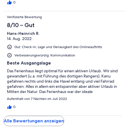
0
Verifizierte Bewertung
8/10 – Gut
Hans-Heinrich R.
14. Aug. 2022
Gut: Check-in, Lage und Genauigkeit des Onlineauftritts
Verbesserungswürdig: Kommunikation
Beste Ausgangslage
Das Ferienhaus liegt optimal für einen aktiven Urlaub. Wir sind
gewandert (u.a. mit Führung des dortigen Rangers), Kanu
gefahren rechts und links die Havel entlang und viel Fahrrad
gefahren. Alles in allem ein entspannter aber aktiver Urlaub in
Mitten der Natur. Das Ferienhaus war der ideale
Ausgangspunkt. Nicht zu groß aber auch nicht zu klein für 2
Aufenthalt von 7 Nächten im Juli 2022
Personen.
0
Alle Bewertungen anzeigen