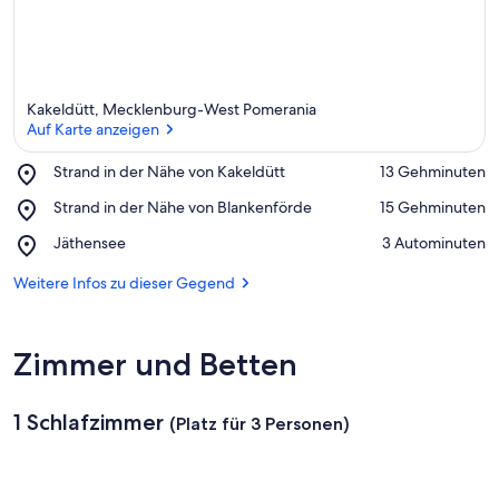
Kakeldütt, Mecklenburg-West Pomerania
Auf Karte anzeigen
Place,
Strand in der Nähe von Kakeldütt
‪13 Gehminuten‬
Strand
Auf Karte anzeigen
Place,
Strand in der Nähe von Blankenförde
‪15 Gehminuten‬
in
Strand
der
Place,
Jäthensee
‪3 Autominuten‬
in
Nähe
Jäthensee
der
von
Weitere Infos zu dieser Gegend
Nähe
Kakeldütt
von
Blankenförde
Zimmer und Betten
1 Schlafzimmer
(Platz für 3 Personen)