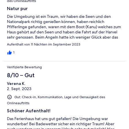
des Onlineauftritts
Natur pur
Die Umgebung ist ein Traum, wir haben die Seen und den
Nationalpark richtig genießen können, haben reichlich
Pfifferlinge gefunden, waren mit dem Boot (Kanu) welches zum
Haus gehört auf den Seen und haben die Fahrt auf der Harvel
sehr genossen. Beim Angeln hatte ich weniger Glück aber das
kann auch am „Angler“ liegen. Die ausgedehnten
Aufenthalt von 11 Nächten im September 2023
Sparziergänge, teils bis zu 20 Kilometer, waren für uns sehr
beruhigend. Sehr ruhige Lage und nette Menschen. Gerne
1
wieder.
Verifizierte Bewertung
8/10 – Gut
Verena K.
2. Sept. 2023
Gut: Check-in, Kommunikation, Lage und Genauigkeit des
Onlineauftritts
Schöner Aufenthalt!
Das Ferienhaus hat uns gut gefallen! Die Umgebung war
wunderbar! Bei Badewetter sicher ein richtiger Traum! Aber
auch wandern war in unserem Urlaub sehr gut möglich! Hier