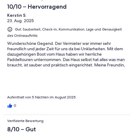
10/10 – Hervorragend
Kerstin S.
23. Aug. 2025
Gut: Sauberkeit, Check-in, Kommunikation, Lage und Genauigkeit
des Onlineauftritts
Wunderschöne Gegend. Der Vermieter war immer sehr
freundlich und jeder Zeit für uns da bei Unklarheiten. Mit dem
dazugehörigen Boot vom Haus haben wir herrliche
Paddeltouren unternommen. Das Haus selbst hat alles was man
braucht, ist sauber und praktisch eingerichtet. Meine Freundin,
ich und mein kleiner Dackel hatten 5 wundervolle Tage dort
verbracht und sind wieder absolut erholt zurück nach Hause.
Aufenthalt von 5 Nächten im August 2025
0
Verifizierte Bewertung
8/10 – Gut