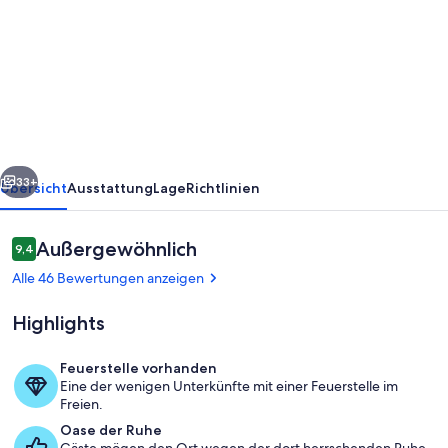
Ferienhaus,
Müritz-
Nationalpark,
am
Wald
und
rück
Weiter
Wasser!
33+
Übersicht
Ausstattung
Lage
Richtlinien
Für
Radler
Bewertungen
Außergewöhnlich
9,4
9,4 von 10.
und
Alle 46 Bewertungen anzeigen
Wanderer!
Highlights
Feuerstelle vorhanden
Eine der wenigen Unterkünfte mit einer Feuerstelle im
Kälbersee
Freien.
Oase der Ruhe