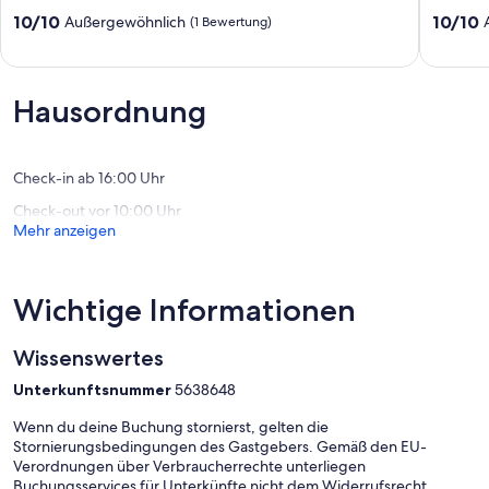
und
Terrasse
10.0
10.0
10/10
10/10
Außergewöhnlich
(1 Bewertung)
WLAN
und
von
von
Eslohe
WLAN
10,
10,
Eslohe
Außergewöhnlich,
Außerge
(Sauerla
(1
(3
Hausordnung
Bewertung)
Bewert
Check-in ab 16:00 Uhr
Check-out vor 10:00 Uhr
Mehr anzeigen
Wichtige Informationen
Wissenswertes
Unterkunftsnummer
5638648
Wenn du deine Buchung stornierst, gelten die
Stornierungsbedingungen des Gastgebers. Gemäß den EU-
Verordnungen über Verbraucherrechte unterliegen
Buchungsservices für Unterkünfte nicht dem Widerrufsrecht.