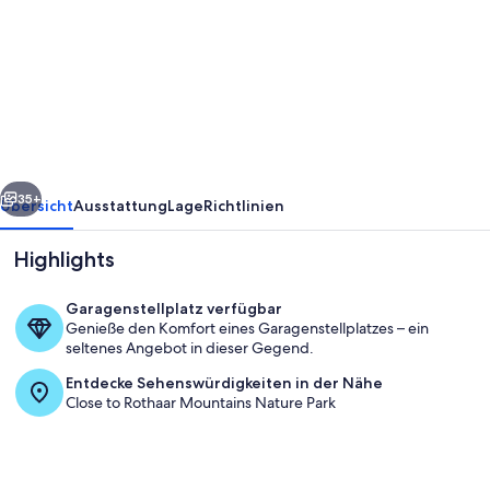
Ferienwohnung
'Kleine
Auszeit'
mit
Gemeinschaftsterrasse,
Gemeinschaftsgarten
rück
Weiter
und
35+
Übersicht
Ausstattung
Lage
Richtlinien
Wi-
Highlights
Fi
Garagenstellplatz verfügbar
Genieße den Komfort eines Garagenstellplatzes – ein
seltenes Angebot in dieser Gegend.
Entdecke Sehenswürdigkeiten in der Nähe
Close to Rothaar Mountains Nature Park
Außenbereich