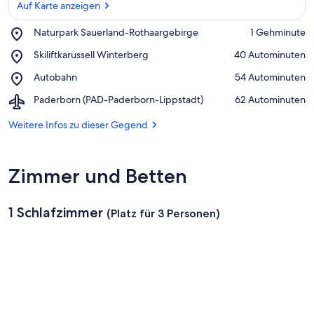
Auf Karte anzeigen
Place,
Naturpark Sauerland-Rothaargebirge
‪1 Gehminute‬
Naturpark
Auf Karte anzeigen
Place,
Skiliftkarussell Winterberg
‪40 Autominuten‬
Sauerland-
Skiliftkarussell
Rothaargebirge
Place,
Autobahn
‪54 Autominuten‬
Winterberg
Autobahn
Airport,
Paderborn (PAD-Paderborn-Lippstadt)
‪62 Autominuten‬
Paderborn
(PAD-
Weitere Infos zu dieser Gegend
Paderborn-
Lippstadt)
Zimmer und Betten
1 Schlafzimmer
(Platz für 3 Personen)