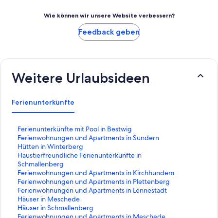
Wie können wir unsere Website verbessern?
Feedback geben
Weitere Urlaubsideen
Ferienunterkünfte
L
Ferienunterkünfte mit Pool in Bestwig
i
L
Ferienwohnungen und Apartments in Sundern
n
i
L
Hütten in Winterberg
k
n
i
L
Haustierfreundliche Ferienunterkünfte in
,
k
n
i
Schmallenberg
d
,
k
n
L
Ferienwohnungen und Apartments in Kirchhundem
e
d
,
k
i
L
Ferienwohnungen und Apartments in Plettenberg
r
e
d
,
n
i
L
Ferienwohnungen und Apartments in Lennestadt
d
r
e
d
k
n
i
L
Häuser in Meschede
i
d
r
e
,
k
n
i
L
Häuser in Schmallenberg
e
i
d
r
d
,
k
n
i
L
Ferienwohnungen und Apartments in Meschede