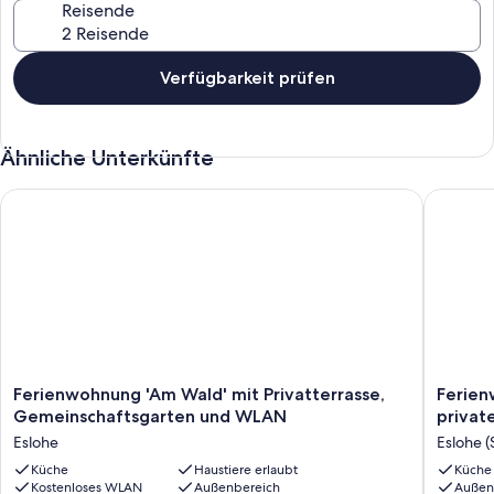
Reisende
Bitte nehmen Sie nach der Buchung Kontakt zum Gastgeber auf,
um die Gästekommunikation sicherzustellen.
Verfügbarkeit prüfen
Ähnliche Unterkünfte
Ferienwohnung 'Am Wald' mit Privatterrasse, Gemeinschafts
Ferienwo
Ferienwohnung
Ferien
Ferienwohnung 'Am Wald' mit Privatterrasse,
Ferien
'Am
"Bachlau
Gemeinschaftsgarten und WLAN
privat
Wald'
Eslohe"
Eslohe
Eslohe (
mit
mit
Privatterrasse,
Küche
Haustiere erlaubt
Bergblic
Küche
Kostenloses WLAN
Außenbereich
Außen
Gemeinschaftsgarten
privater