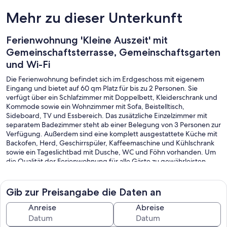
Mehr zu dieser Unterkunft
Ferienwohnung 'Kleine Auszeit' mit
Gemeinschaftsterrasse, Gemeinschaftsgarten
und Wi-Fi
Die Ferienwohnung befindet sich im Erdgeschoss mit eigenem
Eingang und bietet auf 60 qm Platz für bis zu 2 Personen. Sie
verfügt über ein Schlafzimmer mit Doppelbett, Kleiderschrank und
Kommode sowie ein Wohnzimmer mit Sofa, Beistelltisch,
Sideboard, TV und Essbereich. Das zusätzliche Einzelzimmer mit
separatem Badezimmer steht ab einer Belegung von 3 Personen zur
Verfügung. Außerdem sind eine komplett ausgestattete Küche mit
Backofen, Herd, Geschirrspüler, Kaffeemaschine und Kühlschrank
sowie ein Tageslichtbad mit Dusche, WC und Föhn vorhanden. Um
die Qualität der Ferienwohnung für alle Gäste zu gewährleisten,
sind Haustiere nicht gestattet. In der Ferienwohnung gilt absolutes
Rauchverbot. Für Raucher steht ein Bereich mit Stehtisch unter dem
Carport zur Verfügung. In der Ferienwohnung kann kostenfreies
Gib zur Preisangabe die Daten an
WLAN genutzt werden. Bettwäsche und Handtücher werden
bereitgestellt.
Anreise
Abreise