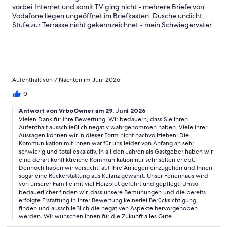
vorbei.Internet und somit TV ging nicht - mehrere Briefe von
Vodafone liegen ungeöffnet im Briefkasten. Dusche undicht,
Stufe zur Terrasse nicht gekennzeichnet - mein Schwiegervater
ist dort schwer gestürzt. Im Wohnbereich lösen sich Teile vom
Bodenbeläge. Rauchmelder in einem Schlafzimmer nicht mehr
vorhanden, dort geht auch eine Nachtleuchte nicht. Unser
Bwttzeug stank nach Kippe, Bettlaken mit Farbe beschmiert.Für
das Geld haben wir etwas Besseres erwartet. Gastgeber redet
sich aus allem raus.....sehr unverschämt. Hat eine Rückzahlung
Aufenthalt von 7 Nächten im Juni 2026
von 50 angeboten. Lächerlich. Ich sollte einen Vorschlag
0
machen. Ich möchte 100 zurück, seitdem haben wir nichts mehr
von der Familie Hoops gehört. Sind dann vorzeitig abgereist. Ich
Antwort von VrboOwner am 29. Juni 2026
würde niemanden empfehlen hier zu nächtigen. Schon gar
Vielen Dank für Ihre Bewertung. Wir bedauern, dass Sie Ihren
nicht jetzt....wegen der Wärme. Das Haus hat nur schmale
Aufenthalt ausschließlich negativ wahrgenommen haben. Viele Ihrer
Fenster zum öffnen und keinen anständigen Sonnenschutz.Ich
Aussagen können wir in dieser Form nicht nachvollziehen. Die
würde mich schämen so etwas für sie viel Geld zu vermieten.
Kommunikation mit Ihnen war für uns leider von Anfang an sehr
schwierig und total eskalativ. In all den Jahren als Gastgeber haben wir
eine derart konfliktreiche Kommunikation nur sehr selten erlebt.
Dennoch haben wir versucht, auf Ihre Anliegen einzugehen und Ihnen
sogar eine Rückerstattung aus Kulanz gewährt. Unser Ferienhaus wird
von unserer Familie mit viel Herzblut geführt und gepflegt. Umso
bedauerlicher finden wir, dass unsere Bemühungen und die bereits
erfolgte Erstattung in Ihrer Bewertung keinerlei Berücksichtigung
finden und ausschließlich die negativen Aspekte hervorgehoben
werden. Wir wünschen Ihnen für die Zukunft alles Gute.