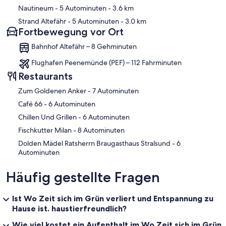
Nautineum
- 5 Autominuten
- 3.6 km
Strand Altefähr
- 5 Autominuten
- 3.0 km
Fortbewegung vor Ort
Bahnhof Altefähr – 8 Gehminuten
Flughafen Peenemünde (PEF) – 112 Fahrminuten
Restaurants
‪Zum Goldenen Anker - ‬7 Autominuten
‪Café 66 - ‬6 Autominuten
‪Chillen Und Grillen - ‬6 Autominuten
‪Fischkutter Milan - ‬8 Autominuten
‪Dolden Mädel Ratsherrn Braugasthaus Stralsund - ‬6
Autominuten
Häufig gestellte Fragen
Ist Wo Zeit sich im Grün verliert und Entspannung zu
Hause ist. haustierfreundlich?
Wie viel kostet ein Aufenthalt im Wo Zeit sich im Grün