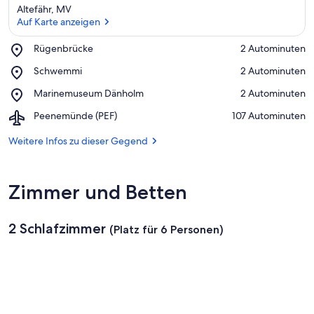
Altefähr, MV
Auf Karte anzeigen
Place,
Rügenbrücke
‪2 Autominuten‬
Rügenbrücke
Auf Karte anzeigen
Place,
Schwemmi
‪2 Autominuten‬
Schwemmi
Place,
Marinemuseum Dänholm
‪2 Autominuten‬
Marinemuseum
Airport,
Peenemünde (PEF)
‪107 Autominuten‬
Dänholm
Peenemünde
(PEF)
Weitere Infos zu dieser Gegend
Zimmer und Betten
2 Schlafzimmer
(Platz für 6 Personen)