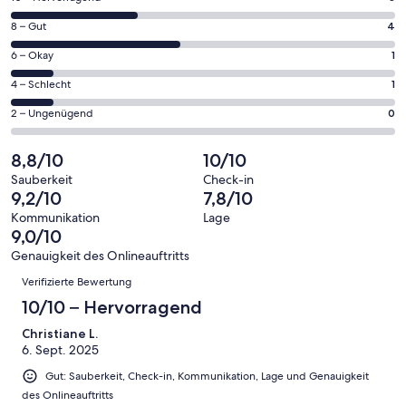
neuen
von
Fenster
4
8 – Gut
4
insgesamt
geöffnet
von
9
1
6 – Okay
1
insgesamt
Gästebewertungen
von
9
1
4 – Schlecht
1
haben
insgesamt
Gästebewertungen
von
eine
9
0
2 – Ungenügend
0
haben
insgesamt
Bewertung
Gästebewertungen
von
eine
9
von
haben
insgesamt
8,8/10
10/10
Bewertung
Gästebewertungen
10
eine
9
von
haben
Sauberkeit
Check-in
-
Bewertung
Gästebewertungen
9,2/10
7,8/10
8
eine
Hervorragend
von
haben
-
Bewertung
Kommunikation
Lage
6
eine
9,0/10
Gut
von
-
Bewertung
4
Genauigkeit des Onlineauftritts
Okay
von
Bewertungen
-
Verifizierte Bewertung
2
Schlecht
-
10/10 – Hervorragend
Ungenügend
Christiane L.
6. Sept. 2025
Gut: Sauberkeit, Check-in, Kommunikation, Lage und Genauigkeit
des Onlineauftritts