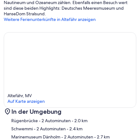
Nautineum und Ozeaneum zählen. Ebenfalls einen Besuch wert
sind diese beiden Highlights: Deutsches Meeresmuseum und
HanseDom Stralsund.
Weitere Ferienunterkünfte in Altefähr anzeigen
Altefähr, MV
Auf Karte anzeigen
In der Umgebung
Karte
Rügenbrücke
- 2 Autominuten
- 2.0 km
Schwemmi
- 2 Autominuten
- 2.4 km
Marinemuseum Dänholm
- 2 Autominuten
- 2.7 km