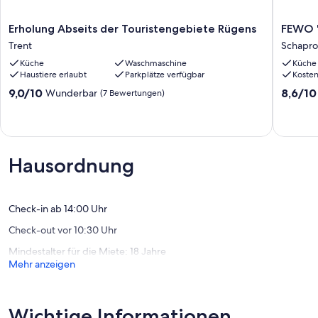
Erholung
FEWO
Erholung Abseits der Touristengebiete Rügens
FEWO "
Abseits
"Bodde
Trent
Schapr
der
in
Küche
Waschmaschine
Küche
Touristengebiete
Schapr
Haustiere erlaubt
Parkplätze verfügbar
Koste
Rügens
Schapr
Trent
9.0
8.6
9,0/10
8,6/10
Wunderbar
(7 Bewertungen)
von
von
10,
10,
Wunderbar,
Hervorr
(7
(30
Bewertungen)
Bewert
Hausordnung
Check-in ab 14:00 Uhr
Check-out vor 10:30 Uhr
Mindestalter für die Miete: 18 Jahre
Mehr anzeigen
Wichtige Informationen