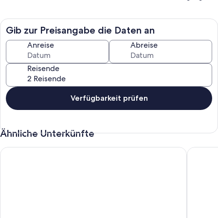
Gib zur Preisangabe die Daten an
Anreise
Abreise
Reisende
Verfügbarkeit prüfen
Ähnliche Unterkünfte
Erholung Abseits der Touristengebiete Rügens
FEWO "B