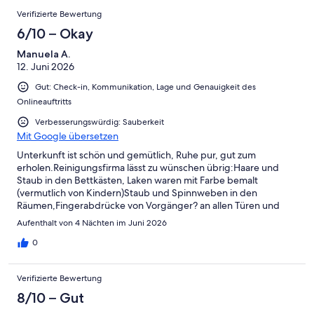
Verifizierte Bewertung
6/10 – Okay
Manuela A.
12. Juni 2026
Gut: Check-in, Kommunikation, Lage und Genauigkeit des
Onlineauftritts
Verbesserungswürdig: Sauberkeit
Mit Google übersetzen
Unterkunft ist schön und gemütlich, Ruhe pur, gut zum
erholen.Reinigungsfirma lässt zu wünschen übrig:Haare und
Staub in den Bettkästen, Laken waren mit Farbe bemalt
(vermutlich von Kindern)Staub und Spinnweben in den
Räumen,Fingerabdrücke von Vorgänger? an allen Türen und
Schränke. Wir haben den Vermieter kontaktiert und er hat sich
Aufenthalt von 4 Nächten im Juni 2026
dafür entschuldigt und fragte ob am nächsten Tag die
Reinigung nochmal gemacht werden soll. Die Duschtür lässt sich
0
nicht komplett schließen, unten am Boden ist das Silikon
brüchig und dadurch läuft das Wasser aus der Dusche, es sei
Verifizierte Bewertung
denn man steht hinten links in der Ecke. Laminat muss erneuert
werden weil an manchen Stellen Stolperfallen sind. Aber
8/10 – Gut
trotzdem schöner Aufenthalt, Vermieter sehr nett und