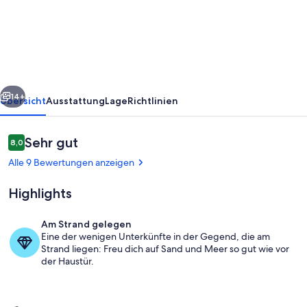
Zeit
sich
im
Grün
verliert
rück
Weiter
und
14+
Übersicht
Ausstattung
Lage
Richtlinien
Entspannung
zu
Bewertungen
Sehr gut
8,0
8,0 von 10.
Hause
Alle 9 Bewertungen anzeigen
ist.
Highlights
Am Strand gelegen
Eine der wenigen Unterkünfte in der Gegend, die am
Außenbereich
Strand liegen: Freu dich auf Sand und Meer so gut wie vor
der Haustür.