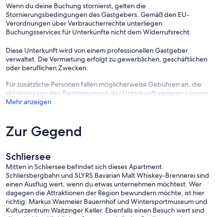
Wenn du deine Buchung stornierst, gelten die
Stornierungsbedingungen des Gastgebers. Gemäß den EU-
Die Anreise ist von 15:00 bis 20:00 und die Abreise von 08:00 bis
Verordnungen über Verbraucherrechte unterliegen
11:00 möglich.
Buchungsservices für Unterkünfte nicht dem Widerrufsrecht.
Diese Unterkunft wird von einem professionellen Gastgeber
verwaltet. Die Vermietung erfolgt zu gewerblichen, geschäftlichen
oder beruflichen Zwecken.
Für zusätzliche Personen fallen möglicherweise Gebühren an, die
abhängig von den Bestimmungen der Unterkunft variieren können.
Mehr anzeigen
Zur Gegend
Schliersee
Mitten in Schliersee befindet sich dieses Apartment.
Schliersbergbahn und SLYRS Bavarian Malt Whiskey-Brennerei sind
einen Ausflug wert, wenn du etwas unternehmen möchtest. Wer
dagegen die Attraktionen der Region bewundern möchte, ist hier
richtig: Markus Wasmeier Bauernhof und Wintersportmuseum und
Kulturzentrum Waitzinger Keller. Ebenfalls einen Besuch wert sind