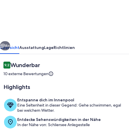
Sommerfrische
-
Landhaus
SeenSucht
rück
Weiter
15+
Übersicht
Ausstattung
Lage
Richtlinien
Bewertungen
Wunderbar
9,2
9,2 von 10.
10 externe Bewertungen
Highlights
Entspanne dich im Innenpool
Eine Seltenheit in dieser Gegend: Gehe schwimmen, egal
Landhaus SehnSucht Sommer
bei welchem Wetter.
Entdecke Sehenswürdigkeiten in der Nähe
In der Nähe von: Schliersee Anlegestelle