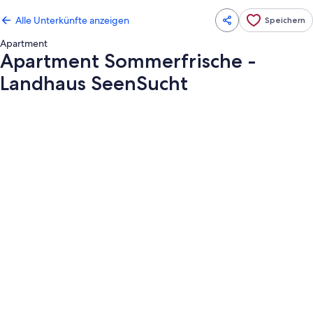
Alle Unterkünfte anzeigen
Speichern
Apartment
Apartment Sommerfrische -
Landhaus SeenSucht
Fotogalerie
von
Apartment