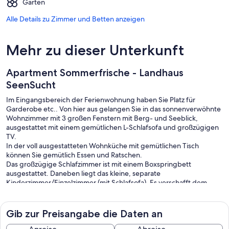
Garten
Alle Details zu Zimmer und Betten anzeigen
Mehr zu dieser Unterkunft
Apartment Sommerfrische - Landhaus
SeenSucht
Im Eingangsbereich der Ferienwohnung haben Sie Platz für
Garderobe etc.. Von hier aus gelangen Sie in das sonnenverwöhnte
Wohnzimmer mit 3 großen Fenstern mit Berg- und Seeblick,
ausgestattet mit einem gemütlichen L-Schlafsofa und großzügigen
TV.
In der voll ausgestatteten Wohnküche mit gemütlichen Tisch
können Sie gemütlich Essen und Ratschen.
Das großzügige Schlafzimmer ist mit einem Boxspringbett
ausgestattet. Daneben liegt das kleine, separate
Kinderzimmer/Einzelzimmer (mit Schlafsofa). Es verschafft dem
Nachwuchs oder Einzelschläfern einen gemütlichen Rückzugsraum.
Das Wellnessbad lädt mit Regendusche und großzügigen
Waschbereich und Fenstern zum Wohlfühlen ein.
Gib zur Preisangabe die Daten an
Die Ferienwohnung wird von einem regensicheren Balkon
umrahmt, der vom Gang aus betreten wird. Dies ist