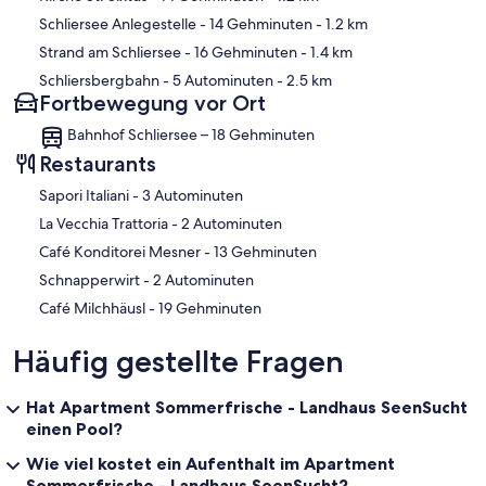
Schliersee Anlegestelle
- 14 Gehminuten
- 1.2 km
Strand am Schliersee
- 16 Gehminuten
- 1.4 km
Schliersbergbahn
- 5 Autominuten
- 2.5 km
Fortbewegung vor Ort
Bahnhof Schliersee – 18 Gehminuten
Restaurants
‪Sapori Italiani - ‬3 Autominuten
‪La Vecchia Trattoria - ‬2 Autominuten
‪Café Konditorei Mesner - ‬13 Gehminuten
‪Schnapperwirt - ‬2 Autominuten
‪Café Milchhäusl - ‬19 Gehminuten
Häufig gestellte Fragen
Hat Apartment Sommerfrische - Landhaus SeenSucht
einen Pool?
Wie viel kostet ein Aufenthalt im Apartment
Sommerfrische - Landhaus SeenSucht?