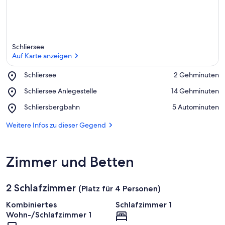
Schliersee
Auf Karte anzeigen
Place,
Schliersee
‪2 Gehminuten‬
Schliersee
Auf Karte anzeigen
Place,
Schliersee Anlegestelle
‪14 Gehminuten‬
Schliersee
Place,
Schliersbergbahn
‪5 Autominuten‬
Anlegestelle
Schliersbergbahn
Weitere Infos zu dieser Gegend
Zimmer und Betten
2 Schlafzimmer
(Platz für 4 Personen)
Kombiniertes
Schlafzimmer 1
Wohn-/Schlafzimmer 1