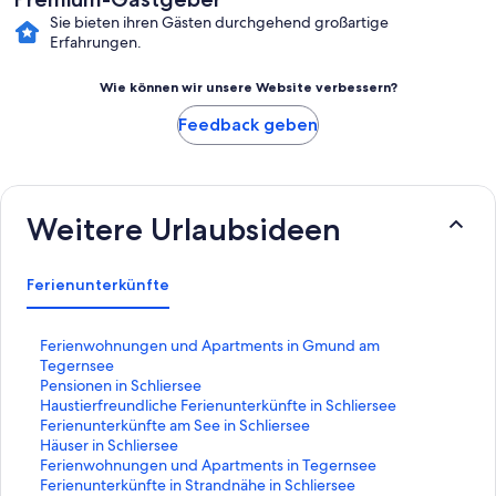
Sie bieten ihren Gästen durchgehend großartige
Erfahrungen.
Wie können wir unsere Website verbessern?
Feedback geben
Weitere Urlaubsideen
Ferienunterkünfte
L
Ferienwohnungen und Apartments in Gmund am
i
Tegernsee
n
L
Pensionen in Schliersee
k
i
L
Haustierfreundliche Ferienunterkünfte in Schliersee
,
n
i
L
Ferienunterkünfte am See in Schliersee
d
k
n
i
L
Häuser in Schliersee
e
,
k
n
i
L
Ferienwohnungen und Apartments in Tegernsee
r
d
,
k
n
i
L
Ferienunterkünfte in Strandnähe in Schliersee