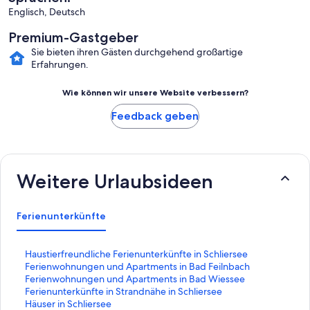
Englisch, Deutsch
Premium-Gastgeber
Sie bieten ihren Gästen durchgehend großartige
Erfahrungen.
Wie können wir unsere Website verbessern?
Feedback geben
Weitere Urlaubsideen
Ferienunterkünfte
L
Haustierfreundliche Ferienunterkünfte in Schliersee
i
L
Ferienwohnungen und Apartments in Bad Feilnbach
n
i
L
Ferienwohnungen und Apartments in Bad Wiessee
k
n
i
L
Ferienunterkünfte in Strandnähe in Schliersee
,
k
n
i
L
Häuser in Schliersee