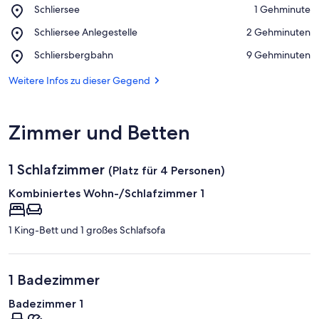
Place,
Schliersee
‪1 Gehminute‬
Schliersee
Auf Karte anzeigen
Place,
Schliersee Anlegestelle
‪2 Gehminuten‬
Schliersee
Place,
Schliersbergbahn
‪9 Gehminuten‬
Anlegestelle
Schliersbergbahn
Weitere Infos zu dieser Gegend
Zimmer und Betten
1 Schlafzimmer
(Platz für 4 Personen)
Kombiniertes Wohn-/Schlafzimmer 1
1 King-Bett und 1 großes Schlafsofa
1 Badezimmer
Badezimmer 1