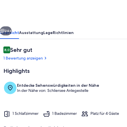
See
rück
Weiter
24+
Übersicht
Ausstattung
Lage
Richtlinien
Bewertungen
Sehr gut
8,0
8,0 von 10.
1 Bewertung anzeigen
Highlights
Entdecke Sehenswürdigkeiten in der Nähe
In der Nähe von: Schliersee Anlegestelle
Der Schliersee
1 Schlafzimmer
1 Badezimmer
Platz für 4 Gäste