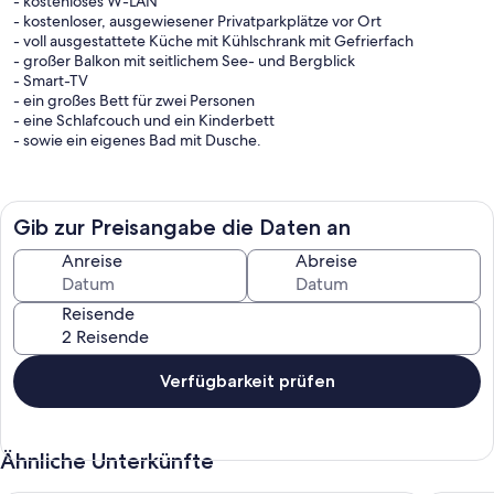
- kostenloses W-LAN
- kostenloser, ausgewiesener Privatparkplätze vor Ort
- voll ausgestattete Küche mit Kühlschrank mit Gefrierfach
- großer Balkon mit seitlichem See- und Bergblick
- Smart-TV
- ein großes Bett für zwei Personen
- eine Schlafcouch und ein Kinderbett
- sowie ein eigenes Bad mit Dusche.
Moderne Ausstattung: Das Apartment verfügt über eine
Kaffeemaschine, einen Kühlschrank, einen Backofen, einen Toaster,
einen Wasserkocher und Streaming-Dienste. Zu den weiteren
Gib zur Preisangabe die Daten an
Annehmlichkeiten gehören ein Haartrockner, eine Dusche, ein
Smart-TV sowie Fliesen- und Parkettböden.
Anreise
Abreise
Nur Erwachsene ab 21 Jahren dürfen die Unterkunft buchen.
Reisende
Personen jeden Alters sind als Gäste der buchenden Person erlaubt.
Kinder jeden Alters sind willkommen. Um die korrekten Preise und
Belegungsinformationen zu sehen, geben Sie bitte die Anzahl und
das Alter der Kinder in Ihrer Gruppe an.
Verfügbarkeit prüfen
Wir akzeptieren Kreditkarten, Debitkarten und
Ähnliche Unterkünfte
Banküberweisungen.