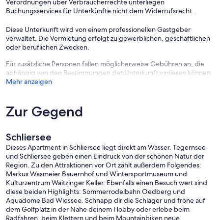
Verordnungen über Verbraucherrechte unterliegen
Buchungsservices für Unterkünfte nicht dem Widerrufsrecht.
Diese Unterkunft wird von einem professionellen Gastgeber
verwaltet. Die Vermietung erfolgt zu gewerblichen, geschäftlichen
oder beruflichen Zwecken.
Für zusätzliche Personen fallen möglicherweise Gebühren an, die
abhängig von den Bestimmungen der Unterkunft variieren können.
Mehr anzeigen
Zur Gegend
Schliersee
Dieses Apartment in Schliersee liegt direkt am Wasser. Tegernsee
und Schliersee geben einen Eindruck von der schönen Natur der
Region. Zu den Attraktionen vor Ort zählt außerdem Folgendes:
Markus Wasmeier Bauernhof und Wintersportmuseum und
Kulturzentrum Waitzinger Keller. Ebenfalls einen Besuch wert sind
diese beiden Highlights: Sommerrodelbahn Oedberg und
Aquadome Bad Wiessee. Schnapp dir die Schläger und fröne auf
dem Golfplatz in der Nähe deinem Hobby oder erlebe beim
Radfahren, beim Klettern und beim Mountainbiken neue