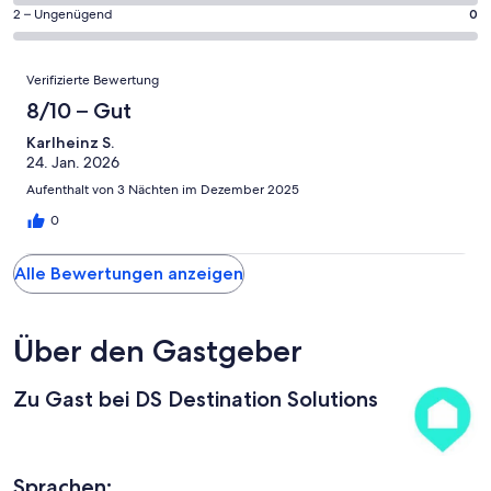
Gästebewertungen
von
eine
1
0
2 – Ungenügend
0
haben
insgesamt
Bewertung
Gästebewertungen
von
eine
1
von
haben
insgesamt
Bewertungen
Bewertung
Gästebewertungen
10
Verifizierte Bewertung
eine
1
von
haben
-
Bewertung
Gästebewertungen
8/10 – Gut
8
eine
Hervorragend
von
haben
-
Bewertung
Karlheinz S.
6
eine
Gut
24. Jan. 2026
von
-
Bewertung
4
Aufenthalt von 3 Nächten im Dezember 2025
Okay
von
-
2
0
Schlecht
-
Ungenügend
Alle Bewertungen anzeigen
Über den Gastgeber
Zu Gast bei DS Destination Solutions
Sprachen: