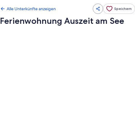
Alle Unterkünfte anzeigen
Speichern
Ferienwohnung Auszeit am See
Fotogalerie
von
Ferienwohnung
Auszeit
am