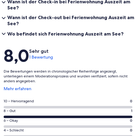
Wann ist der Check-in bei Ferienwohnung Auszeit am
See?
Wann ist der Check-out bei Ferienwohnung Auszeit am
See?
Wo befindet sich Ferienwohnung Auszeit am See?
Bewertungen
8,0
Sehr gut
1 Bewertung
Die Bewertungen werden in chronologischer Reihenfolge angezeigt,
unterliegen einem Moderationsprozess und wurden verifiziert, sofern nicht
anders angegeben.
Wird
Mehr erfahren
in
einem
0
10 – Hervorragend
0
neuen
von
Fenster
1
8 – Gut
1
insgesamt
geöffnet
von
1
0
6 – Okay
0
insgesamt
Gästebewertungen
von
1
0
4 – Schlecht
0
haben
insgesamt