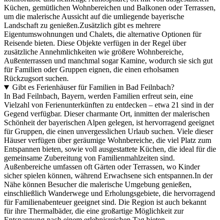
Küchen, gemütlichen Wohnbereichen und Balkonen oder Terrassen,
um die malerische Aussicht auf die umliegende bayerische
Landschaft zu genießen.Zusätzlich gibt es mehrere
Eigentumswohnungen und Chalets, die alternative Optionen für
Reisende bieten. Diese Objekte verfügen in der Regel über
zusätzliche Annehmlichkeiten wie größere Wohnbereiche,
Außenterrassen und manchmal sogar Kamine, wodurch sie sich gut
für Familien oder Gruppen eignen, die einen erholsamen
Rückzugsort suchen.
Gibt es Ferienhäuser für Familien in Bad Feilnbach?
In Bad Feilnbach, Bayern, werden Familien erfreut sein, eine
Vielzahl von Ferienunterkünften zu entdecken – etwa 21 sind in der
Gegend verfügbar. Dieser charmante Ort, inmitten der malerischen
Schönheit der bayerischen Alpen gelegen, ist hervorragend geeignet
für Gruppen, die einen unvergesslichen Urlaub suchen. Viele dieser
Häuser verfügen über geräumige Wohnbereiche, die viel Platz zum
Entspannen bieten, sowie voll ausgestattete Küchen, die ideal für die
gemeinsame Zubereitung von Familienmahlzeiten sind.
Außenbereiche umfassen oft Gärten oder Terrassen, wo Kinder
sicher spielen können, während Erwachsene sich entspannen.In der
Nähe können Besucher die malerische Umgebung genießen,
einschließlich Wanderwege und Erholungsgebiete, die hervorragend
für Familienabenteuer geeignet sind. Die Region ist auch bekannt
für ihre Thermalbäder, die eine großartige Möglichkeit zur
Entspannung nach einem erlebnisreichen Tag bieten.