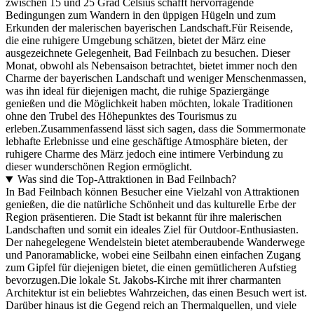
zwischen 15 und 25 Grad Celsius schafft hervorragende
Bedingungen zum Wandern in den üppigen Hügeln und zum
Erkunden der malerischen bayerischen Landschaft.Für Reisende,
die eine ruhigere Umgebung schätzen, bietet der März eine
ausgezeichnete Gelegenheit, Bad Feilnbach zu besuchen. Dieser
Monat, obwohl als Nebensaison betrachtet, bietet immer noch den
Charme der bayerischen Landschaft und weniger Menschenmassen,
was ihn ideal für diejenigen macht, die ruhige Spaziergänge
genießen und die Möglichkeit haben möchten, lokale Traditionen
ohne den Trubel des Höhepunktes des Tourismus zu
erleben.Zusammenfassend lässt sich sagen, dass die Sommermonate
lebhafte Erlebnisse und eine geschäftige Atmosphäre bieten, der
ruhigere Charme des März jedoch eine intimere Verbindung zu
dieser wunderschönen Region ermöglicht.
Was sind die Top-Attraktionen in Bad Feilnbach?
In Bad Feilnbach können Besucher eine Vielzahl von Attraktionen
genießen, die die natürliche Schönheit und das kulturelle Erbe der
Region präsentieren. Die Stadt ist bekannt für ihre malerischen
Landschaften und somit ein ideales Ziel für Outdoor-Enthusiasten.
Der nahegelegene Wendelstein bietet atemberaubende Wanderwege
und Panoramablicke, wobei eine Seilbahn einen einfachen Zugang
zum Gipfel für diejenigen bietet, die einen gemütlicheren Aufstieg
bevorzugen.Die lokale St. Jakobs-Kirche mit ihrer charmanten
Architektur ist ein beliebtes Wahrzeichen, das einen Besuch wert ist.
Darüber hinaus ist die Gegend reich an Thermalquellen, und viele