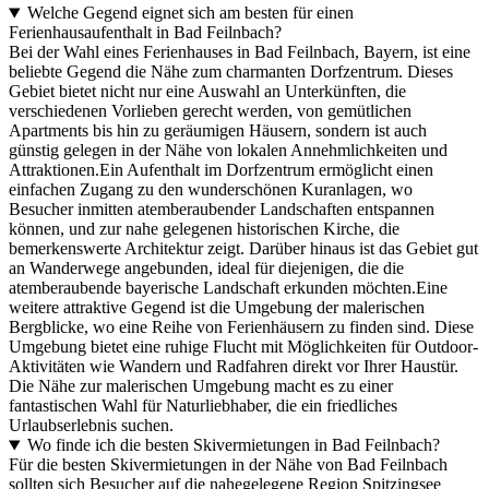
Welche Gegend eignet sich am besten für einen
Ferienhausaufenthalt in Bad Feilnbach?
Bei der Wahl eines Ferienhauses in Bad Feilnbach, Bayern, ist eine
beliebte Gegend die Nähe zum charmanten Dorfzentrum. Dieses
Gebiet bietet nicht nur eine Auswahl an Unterkünften, die
verschiedenen Vorlieben gerecht werden, von gemütlichen
Apartments bis hin zu geräumigen Häusern, sondern ist auch
günstig gelegen in der Nähe von lokalen Annehmlichkeiten und
Attraktionen.Ein Aufenthalt im Dorfzentrum ermöglicht einen
einfachen Zugang zu den wunderschönen Kuranlagen, wo
Besucher inmitten atemberaubender Landschaften entspannen
können, und zur nahe gelegenen historischen Kirche, die
bemerkenswerte Architektur zeigt. Darüber hinaus ist das Gebiet gut
an Wanderwege angebunden, ideal für diejenigen, die die
atemberaubende bayerische Landschaft erkunden möchten.Eine
weitere attraktive Gegend ist die Umgebung der malerischen
Bergblicke, wo eine Reihe von Ferienhäusern zu finden sind. Diese
Umgebung bietet eine ruhige Flucht mit Möglichkeiten für Outdoor-
Aktivitäten wie Wandern und Radfahren direkt vor Ihrer Haustür.
Die Nähe zur malerischen Umgebung macht es zu einer
fantastischen Wahl für Naturliebhaber, die ein friedliches
Urlaubserlebnis suchen.
Wo finde ich die besten Skivermietungen in Bad Feilnbach?
Für die besten Skivermietungen in der Nähe von Bad Feilnbach
sollten sich Besucher auf die nahegelegene Region Spitzingsee