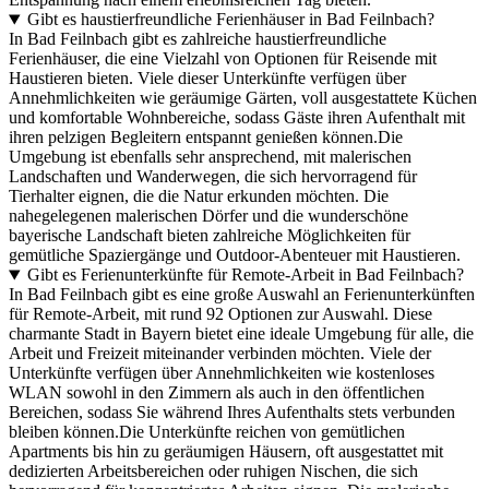
Gibt es haustierfreundliche Ferienhäuser in Bad Feilnbach?
In Bad Feilnbach gibt es zahlreiche haustierfreundliche
Ferienhäuser, die eine Vielzahl von Optionen für Reisende mit
Haustieren bieten. Viele dieser Unterkünfte verfügen über
Annehmlichkeiten wie geräumige Gärten, voll ausgestattete Küchen
und komfortable Wohnbereiche, sodass Gäste ihren Aufenthalt mit
ihren pelzigen Begleitern entspannt genießen können.Die
Umgebung ist ebenfalls sehr ansprechend, mit malerischen
Landschaften und Wanderwegen, die sich hervorragend für
Tierhalter eignen, die die Natur erkunden möchten. Die
nahegelegenen malerischen Dörfer und die wunderschöne
bayerische Landschaft bieten zahlreiche Möglichkeiten für
gemütliche Spaziergänge und Outdoor-Abenteuer mit Haustieren.
Gibt es Ferienunterkünfte für Remote-Arbeit in Bad Feilnbach?
In Bad Feilnbach gibt es eine große Auswahl an Ferienunterkünften
für Remote-Arbeit, mit rund 92 Optionen zur Auswahl. Diese
charmante Stadt in Bayern bietet eine ideale Umgebung für alle, die
Arbeit und Freizeit miteinander verbinden möchten. Viele der
Unterkünfte verfügen über Annehmlichkeiten wie kostenloses
WLAN sowohl in den Zimmern als auch in den öffentlichen
Bereichen, sodass Sie während Ihres Aufenthalts stets verbunden
bleiben können.Die Unterkünfte reichen von gemütlichen
Apartments bis hin zu geräumigen Häusern, oft ausgestattet mit
dedizierten Arbeitsbereichen oder ruhigen Nischen, die sich