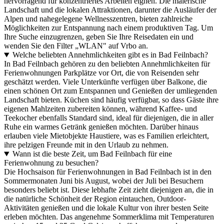
hervorragend für konzentriertes Arbeiten eignen. Die malerische
Landschaft und die lokalen Attraktionen, darunter die Ausläufer der
Alpen und nahegelegene Wellnesszentren, bieten zahlreiche
Möglichkeiten zur Entspannung nach einem produktiven Tag. Um
Ihre Suche einzugrenzen, geben Sie Ihre Reisedaten ein und
wenden Sie den Filter „WLAN" auf Vrbo an.
Welche beliebten Annehmlichkeiten gibt es in Bad Feilnbach?
In Bad Feilnbach gehören zu den beliebten Annehmlichkeiten für
Ferienwohnungen Parkplätze vor Ort, die von Reisenden sehr
geschätzt werden. Viele Unterkünfte verfügen über Balkone, die
einen schönen Ort zum Entspannen und Genießen der umliegenden
Landschaft bieten. Küchen sind häufig verfügbar, so dass Gäste ihre
eigenen Mahlzeiten zubereiten können, während Kaffee- und
Teekocher ebenfalls Standard sind, ideal für diejenigen, die in aller
Ruhe ein warmes Getränk genießen möchten. Darüber hinaus
erlauben viele Mietobjekte Haustiere, was es Familien erleichtert,
ihre pelzigen Freunde mit in den Urlaub zu nehmen.
Wann ist die beste Zeit, um Bad Feilnbach für eine
Ferienwohnung zu besuchen?
Die Hochsaison für Ferienwohnungen in Bad Feilnbach ist in den
Sommermonaten Juni bis August, wobei der Juli bei Besuchern
besonders beliebt ist. Diese lebhafte Zeit zieht diejenigen an, die in
die natürliche Schönheit der Region eintauchen, Outdoor-
Aktivitäten genießen und die lokale Kultur von ihrer besten Seite
erleben möchten. Das angenehme Sommerklima mit Temperaturen