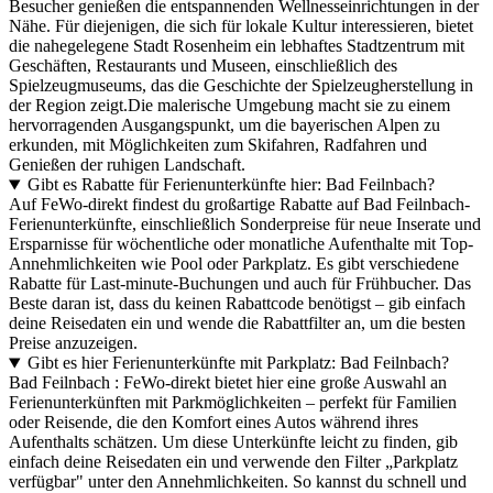
Besucher genießen die entspannenden Wellnesseinrichtungen in der
Nähe. Für diejenigen, die sich für lokale Kultur interessieren, bietet
die nahegelegene Stadt Rosenheim ein lebhaftes Stadtzentrum mit
Geschäften, Restaurants und Museen, einschließlich des
Spielzeugmuseums, das die Geschichte der Spielzeugherstellung in
der Region zeigt.Die malerische Umgebung macht sie zu einem
hervorragenden Ausgangspunkt, um die bayerischen Alpen zu
erkunden, mit Möglichkeiten zum Skifahren, Radfahren und
Genießen der ruhigen Landschaft.
Gibt es Rabatte für Ferienunterkünfte hier: Bad Feilnbach?
Auf FeWo-direkt findest du großartige Rabatte auf Bad Feilnbach-
Ferienunterkünfte, einschließlich Sonderpreise für neue Inserate und
Ersparnisse für wöchentliche oder monatliche Aufenthalte mit Top-
Annehmlichkeiten wie Pool oder Parkplatz. Es gibt verschiedene
Rabatte für Last-minute-Buchungen und auch für Frühbucher. Das
Beste daran ist, dass du keinen Rabattcode benötigst – gib einfach
deine Reisedaten ein und wende die Rabattfilter an, um die besten
Preise anzuzeigen.
Gibt es hier Ferienunterkünfte mit Parkplatz: Bad Feilnbach?
Bad Feilnbach : FeWo-direkt bietet hier eine große Auswahl an
Ferienunterkünften mit Parkmöglichkeiten – perfekt für Familien
oder Reisende, die den Komfort eines Autos während ihres
Aufenthalts schätzen. Um diese Unterkünfte leicht zu finden, gib
einfach deine Reisedaten ein und verwende den Filter „Parkplatz
verfügbar" unter den Annehmlichkeiten. So kannst du schnell und