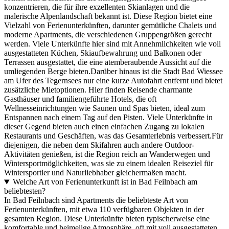
konzentrieren, die für ihre exzellenten Skianlagen und die
malerische Alpenlandschaft bekannt ist. Diese Region bietet eine
Vielzahl von Ferienunterkünften, darunter gemütliche Chalets und
moderne Apartments, die verschiedenen Gruppengrößen gerecht
werden. Viele Unterkünfte hier sind mit Annehmlichkeiten wie voll
ausgestatteten Küchen, Skiaufbewahrung und Balkonen oder
Terrassen ausgestattet, die eine atemberaubende Aussicht auf die
umliegenden Berge bieten.Darüber hinaus ist die Stadt Bad Wiessee
am Ufer des Tegernsees nur eine kurze Autofahrt entfernt und bietet
zusätzliche Mietoptionen. Hier finden Reisende charmante
Gasthäuser und familiengeführte Hotels, die oft
Wellnesseinrichtungen wie Saunen und Spas bieten, ideal zum
Entspannen nach einem Tag auf den Pisten. Viele Unterkünfte in
dieser Gegend bieten auch einen einfachen Zugang zu lokalen
Restaurants und Geschäften, was das Gesamterlebnis verbessert.Für
diejenigen, die neben dem Skifahren auch andere Outdoor-
Aktivitäten genießen, ist die Region reich an Wanderwegen und
Wintersportmöglichkeiten, was sie zu einem idealen Reiseziel für
Wintersportler und Naturliebhaber gleichermaßen macht.
Welche Art von Ferienunterkunft ist in Bad Feilnbach am
beliebtesten?
In Bad Feilnbach sind Apartments die beliebteste Art von
Ferienunterkünften, mit etwa 110 verfügbaren Objekten in der
gesamten Region. Diese Unterkünfte bieten typischerweise eine
komfortable und heimelige Atmosphäre, oft mit voll ausgestatteten