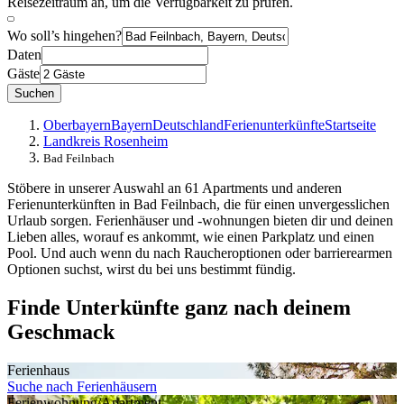
Reisezeitraum an, um die Verfügbarkeit zu prüfen.
Wo soll’s hingehen?
Daten
Gäste
Suchen
Oberbayern
Bayern
Deutschland
Ferienunterkünfte
Startseite
Landkreis Rosenheim
Bad Feilnbach
Stöbere in unserer Auswahl an 61 Apartments und anderen
Ferienunterkünften in Bad Feilnbach, die für einen unvergesslichen
Urlaub sorgen. Ferienhäuser und -wohnungen bieten dir und deinen
Lieben alles, worauf es ankommt, wie einen Parkplatz und einen
Pool. Und auch wenn du nach Raucheroptionen oder barrierearmen
Optionen suchst, wirst du bei uns bestimmt fündig.
Finde Unterkünfte ganz nach deinem
Geschmack
Ferienhaus
Suche nach Ferienhäusern
Ferienwohnung/Apartment