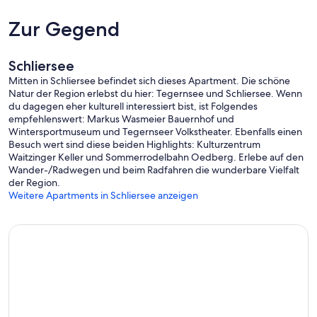
Zur Gegend
Sämtliche Wintersportmöglichkeiten bieten in den bestens
ausgebauten Skigebieten Spitzingsee und Sudelfeld und
Schliersee
Tegernsee genussvolle Tage auf und abseits der Piste.
Mitten in Schliersee befindet sich dieses Apartment. Die schöne
Natur der Region erlebst du hier: Tegernsee und Schliersee. Wenn
du dagegen eher kulturell interessiert bist, ist Folgendes
empfehlenswert: Markus Wasmeier Bauernhof und
Die Anreise ist von 15:00 bis 20:00 und die Abreise von 08:00 bis
Wintersportmuseum und Tegernseer Volkstheater. Ebenfalls einen
10:00 möglich.
Besuch wert sind diese beiden Highlights: Kulturzentrum
Waitzinger Keller und Sommerrodelbahn Oedberg. Erlebe auf den
Wander-/Radwegen und beim Radfahren die wunderbare Vielfalt
der Region.
Weitere Apartments in Schliersee anzeigen