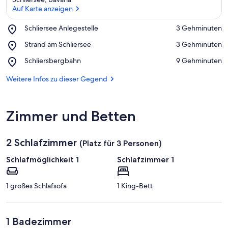
Auf Karte anzeigen
Place,
Schliersee Anlegestelle
‪3 Gehminuten‬
Schliersee
Auf Karte anzeigen
Place,
Strand am Schliersee
‪3 Gehminuten‬
Anlegestelle
Strand
Place,
Schliersbergbahn
‪9 Gehminuten‬
am
Schliersbergbahn
Schliersee
Weitere Infos zu dieser Gegend
Zimmer und Betten
2 Schlafzimmer
(Platz für 3 Personen)
Schlafmöglichkeit 1
Schlafzimmer 1
1 großes Schlafsofa
1 King-Bett
1 Badezimmer