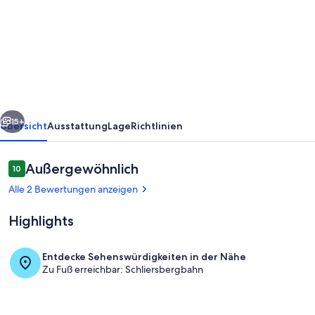
Ferienwohnung
Susi
-
Traumferienwohnungen
Schliersee
rück
Weiter
15+
Übersicht
Ausstattung
Lage
Richtlinien
Bewertungen
Außergewöhnlich
10
10 von 10.
Alle 2 Bewertungen anzeigen
Highlights
Entdecke Sehenswürdigkeiten in der Nähe
Zu Fuß erreichbar: Schliersbergbahn
Sicht aus Wohnzimmer - mit Blick zu d