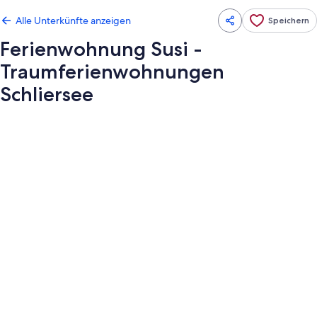
Alle Unterkünfte anzeigen
Speichern
Ferienwohnung Susi -
Traumferienwohnungen
Schliersee
Fotogalerie
von