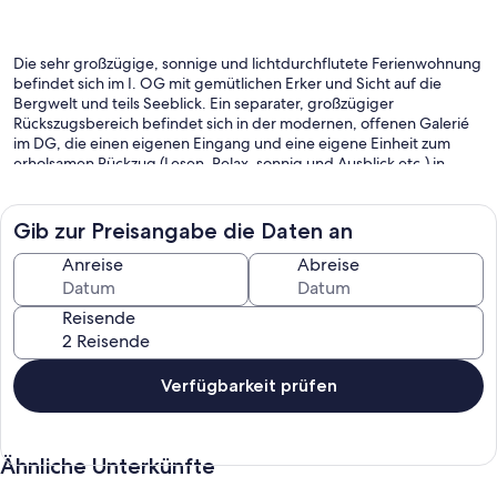
Die sehr großzügige, sonnige und lichtdurchflutete Ferienwohnung
befindet sich im I. OG mit gemütlichen Erker und Sicht auf die
Bergwelt und teils Seeblick. Ein separater, großzügiger
Rückszugsbereich befindet sich in der modernen, offenen Galerié
im DG, die einen eigenen Eingang und eine eigene Einheit zum
erholsamen Rückzug (Lesen, Relax, sonnig und Ausblick etc.) in
heimeliger Umgebung bietet.
Gib zur Preisangabe die Daten an
Das großzügige, helle Wohnzimmer bietet aus jedem Winkel eine
Anreise
Abreise
attraktive Aussicht auf die Berge und Natur, eine vollwertige Küche,
Diele, modernes Schlafzimmer mit Boxspringbett, neues modernes
Reisende
Badezimmer mit Badewanne, Dusche und WC garantiert Ihnen
erholsames Ferienwohnen mit dem Wohnen wie Zuhause-Gefühl.
Verfügbarkeit prüfen
Stichpunkte: Komplett neu saniertes Haus; unter persönlicher
Leitung direkt durch den Eigentümer, sehr großzügiges
Ähnliche Unterkünfte
Wohnzimmer mit Erker und schönster Aussicht, geschützer Balkon
mit schönster Aussicht, vollwertige Küche mit Fenster, Diele,