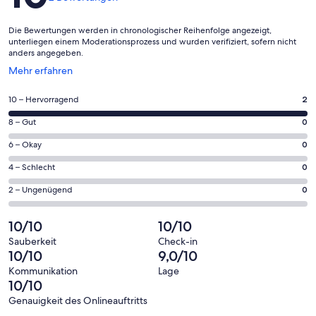
Die Bewertungen werden in chronologischer Reihenfolge angezeigt,
unterliegen einem Moderationsprozess und wurden verifiziert, sofern nicht
anders angegeben.
Wird
Mehr erfahren
in
einem
2
10 – Hervorragend
2
neuen
von
Fenster
0
8 – Gut
0
insgesamt
geöffnet
von
2
0
6 – Okay
0
insgesamt
Gästebewertungen
von
2
0
4 – Schlecht
0
haben
insgesamt
Gästebewertungen
von
eine
2
0
2 – Ungenügend
0
haben
insgesamt
Bewertung
Gästebewertungen
von
eine
2
von
haben
insgesamt
10/10
10/10
Bewertung
Gästebewertungen
10
eine
2
von
haben
Sauberkeit
Check-in
-
Bewertung
Gästebewertungen
10/10
9,0/10
8
eine
Hervorragend
von
haben
-
Bewertung
Kommunikation
Lage
6
eine
10/10
Gut
von
-
Bewertung
4
Genauigkeit des Onlineauftritts
Okay
von