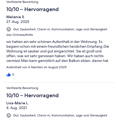
Bewertungen
-
Verifizierte Bewertung
2
Schlecht
-
10/10 – Hervorragend
Ungenügend
Melanie S.
27. Aug. 2025
Gut: Sauberkeit, Check-in, Kommunikation, Lage und Genauigkeit
des Onlineauftritts
wir hatten ein sehr schönen Aufenthalt in der Wohnung. Es
begann schon mit einem freundlichen herzlichen Empfang.Die
Wohnung ist sauber und gut eingerichtet. Sie ist groß und
offen, was wir sehr genossen haben. Wir haben auch nichts
vermisst.Man kann gemütlich auf den Balkon sitzen, davon hat
man einen zweiten für die Wäsche zum trocknen. Mahlzeiten
Aufenthalt von 6 Nächten im August 2025
kann man am Erker einnehmen und kann auf die umliegenden
Berge schauen.Fussläufig ist auch alles zu erreichen, der See,
0
Einkaufsmöglichkeiten, Cafes. Man kann direkt zu
Wanderungen aufbrechen - auf den Schlierberg, die Gindelaml
Verifizierte Bewertung
oder zur Burgruine. Wir haben den Aufenthalt sehr
genossen.Unsere Tochter hat in der Galerie mit eigenem WC
10/10 – Hervorragend
genächtigt, gewohnt und fand das auch sehr gut.
Lisa-Marie L.
4. Aug. 2021
Gut: Sauberkeit, Check-in, Kommunikation, Lage und Genauigkeit