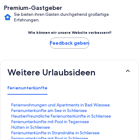
Premium-Gastgeber
Sie bieten ihren Gästen durchgehend großartige
Erfahrungen.
Wie können wir unsere Website verbessern?
Feedback geben
Weitere Urlaubsideen
Ferienunterkünfte
L
Ferienwohnungen und Apartments in Bad Wiessee
i
L
Ferienunterkünfte am See in Schliersee
n
i
L
Haustierfreundliche Ferienunterkünfte in Schliersee
k
n
i
L
Ferienunterkünfte mit Pool in Tegernsee
,
k
n
i
L
Hütten in Schliersee
d
,
k
n
i
L
Ferienunterkünfte in Strandnähe in Schliersee
e
d
,
k
n
i
L
Ferienunterkünfte mit Pool in Schliersee