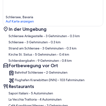
Schliersee, Bavaria
Auf Karte anzeigen
In der Umgebung
Karte
Schliersee Anlegestelle
- 3 Gehminuten
- 0.3 km
Schliersee
- 3 Gehminuten
- 0.3 km
Strand am Schliersee
- 3 Gehminuten
- 0.3 km
Kirche St. Sixtus
- 5 Gehminuten
- 0.4 km
Schliersbergbahn
- 9 Gehminuten
- 0.8 km
Fortbewegung vor Ort
Bahnhof Schliersee – 2 Gehminuten
Flughafen Kranebitten (INN) – 103 Fahrminuten
Restaurants
‪Sapori Italiani - ‬5 Autominuten
‪La Vecchia Trattoria - ‬4 Autominuten
‪Café Konditorei Mesner - ‬3 Gehminuten