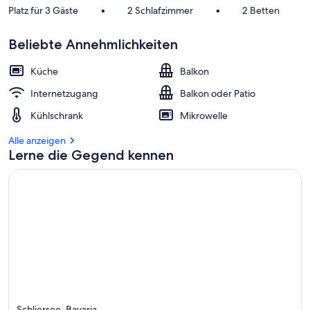
Platz für 3 Gäste
•
2 Schlafzimmer
•
2 Betten
Beliebte Annehmlichkeiten
Küche
Balkon
Internetzugang
Balkon oder Patio
Kühlschrank
Mikrowelle
Alle anzeigen
Lerne die Gegend kennen
Schliersee, Bavaria