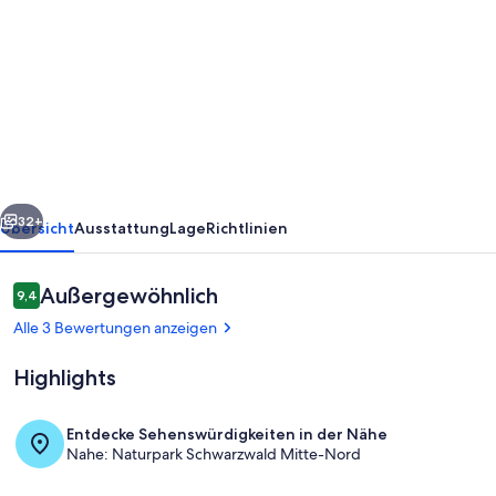
von
Ferienwohnung
"Haus
Am
Waldrand"
mit
Bergblick,
rück
Weiter
privater
32+
Übersicht
Ausstattung
Lage
Richtlinien
Terrasse
und
Bewertungen
Außergewöhnlich
9,4
9,4 von 10.
WLAN
Alle 3 Bewertungen anzeigen
Highlights
Entdecke Sehenswürdigkeiten in der Nähe
Nahe: Naturpark Schwarzwald Mitte-Nord
Speisen im Freien