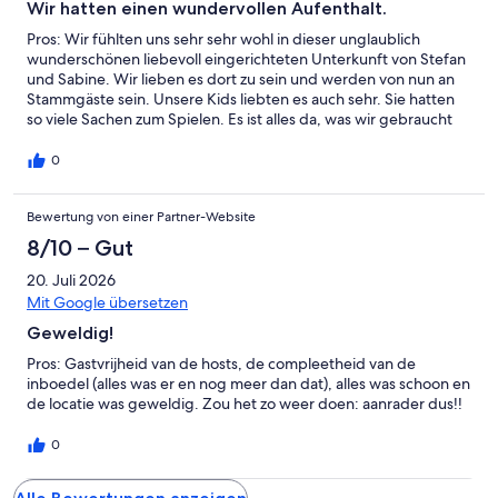
Wir hatten einen wundervollen Aufenthalt.
Pros: Wir fühlten uns sehr sehr wohl in dieser unglaublich
wunderschönen liebevoll eingerichteten Unterkunft von Stefan
und Sabine. Wir lieben es dort zu sein und werden von nun an
Stammgäste sein. Unsere Kids liebten es auch sehr. Sie hatten
so viele Sachen zum Spielen. Es ist alles da, was wir gebraucht
haben. Wenns mal kalt wird, konnten wir uns vor dem Kamin
aufwärmen. Wunderbar. Sabine und Stefan, wir danken Euch
0
für die Gastfreundschaft und dass Ihr so etwas tolles erschaffen
habt.
Bewertung von einer Partner-Website
8/10 – Gut
20. Juli 2026
Mit Google übersetzen
Geweldig!
Pros: Gastvrijheid van de hosts, de compleetheid van de
inboedel (alles was er en nog meer dan dat), alles was schoon en
de locatie was geweldig. Zou het zo weer doen: aanrader dus!!
0