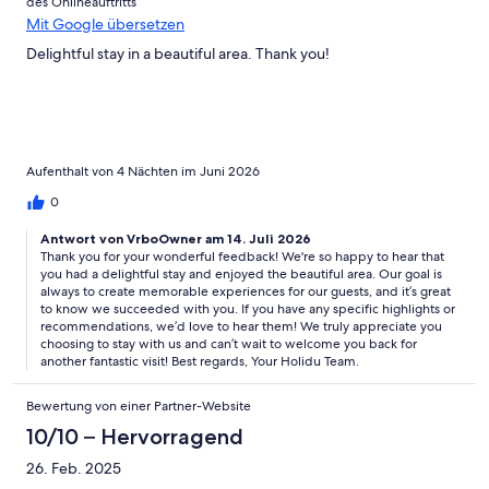
des Onlineauftritts
Mit Google übersetzen
Delightful stay in a beautiful area. Thank you!
Aufenthalt von 4 Nächten im Juni 2026
0
Antwort von VrboOwner am 14. Juli 2026
Thank you for your wonderful feedback! We're so happy to hear that
you had a delightful stay and enjoyed the beautiful area. Our goal is
always to create memorable experiences for our guests, and it’s great
to know we succeeded with you. If you have any specific highlights or
recommendations, we’d love to hear them! We truly appreciate you
choosing to stay with us and can’t wait to welcome you back for
another fantastic visit! Best regards, Your Holidu Team.
Bewertung von einer Partner-Website
10/10 – Hervorragend
26. Feb. 2025