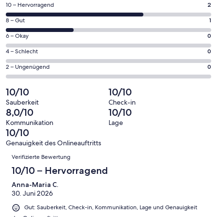
einem
2
10 – Hervorragend
2
neuen
von
Fenster
1
8 – Gut
1
insgesamt
geöffnet
von
3
0
6 – Okay
0
insgesamt
Gästebewertungen
von
3
0
4 – Schlecht
0
haben
insgesamt
Gästebewertungen
von
eine
3
0
2 – Ungenügend
0
haben
insgesamt
Bewertung
Gästebewertungen
von
eine
3
von
haben
insgesamt
10/10
10/10
Bewertung
Gästebewertungen
10
eine
3
von
haben
Sauberkeit
Check-in
-
Bewertung
Gästebewertungen
8,0/10
10/10
8
eine
Hervorragend
von
haben
-
Bewertung
Kommunikation
Lage
6
eine
10/10
Gut
von
-
Bewertung
4
Genauigkeit des Onlineauftritts
Okay
von
Bewertungen
-
Verifizierte Bewertung
2
Schlecht
-
10/10 – Hervorragend
Ungenügend
Anna-Maria C.
30. Juni 2026
Gut: Sauberkeit, Check-in, Kommunikation, Lage und Genauigkeit