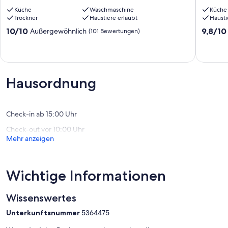
Sonnenhang
"Am
gegen eine Gebühr in Anspruch genommen werden.
Küche
Waschmaschine
Küche
Freudenstadt
Bach"
Trockner
Haustiere erlaubt
Hausti
Schenke
10.0
9.8
10/10
9,8/10
Außergewöhnlich
(101 Bewertungen)
von
von
10,
10,
Außergewöhnlich,
Außerge
(101
(40
Bewertungen)
Bewert
Hausordnung
Check-in ab 15:00 Uhr
Check-out vor 10:00 Uhr
Mehr anzeigen
Wichtige Informationen
Wissenswertes
Unterkunftsnummer
5364475