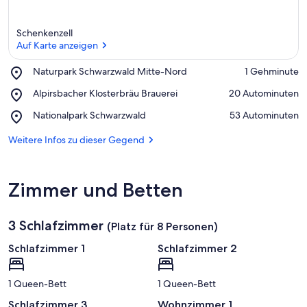
Schenkenzell
Auf Karte anzeigen
Place,
Naturpark Schwarzwald Mitte-Nord
‪1 Gehminute‬
Naturpark
Auf Karte anzeigen
Place,
Alpirsbacher Klosterbräu Brauerei
‪20 Autominuten‬
Schwarzwald
Alpirsbacher
Mitte-
Place,
Nationalpark Schwarzwald
‪53 Autominuten‬
Klosterbräu
Nord
Nationalpark
Brauerei
Schwarzwald
Weitere Infos zu dieser Gegend
Zimmer und Betten
3 Schlafzimmer
(Platz für 8 Personen)
Schlafzimmer 1
Schlafzimmer 2
1 Queen-Bett
1 Queen-Bett
Schlafzimmer 3
Wohnzimmer 1