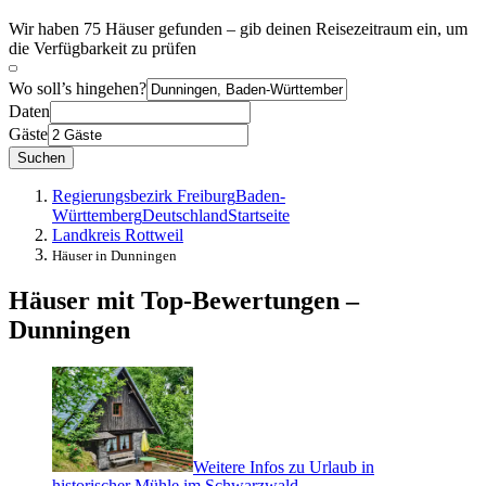
Wir haben 75 Häuser gefunden – gib deinen Reisezeitraum ein, um
die Verfügbarkeit zu prüfen
Wo soll’s hingehen?
Daten
Gäste
Suchen
Regierungsbezirk Freiburg
Baden-
Württemberg
Deutschland
Startseite
Landkreis Rottweil
Häuser in Dunningen
Häuser mit Top-Bewertungen –
Dunningen
Weitere Infos zu Urlaub in
historischer Mühle im Schwarzwald