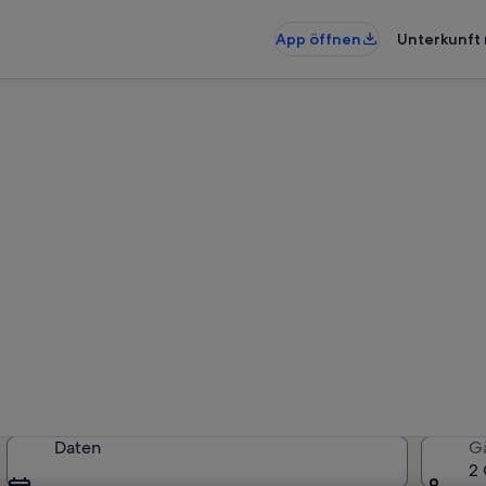
App öffnen
Unterkunft 
nungen & Ferienhäuser in Sc
künfte gefunden. Bitte gib deine
Verfügbarkeit zu prüfen.
Daten
G
2 