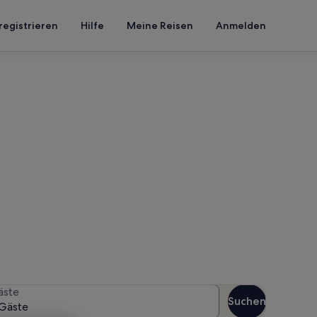
registrieren
Hilfe
Meine Reisen
Anmelden
henkenzell
n Reisezeitraum an, um die
äste
Suchen
Gäste