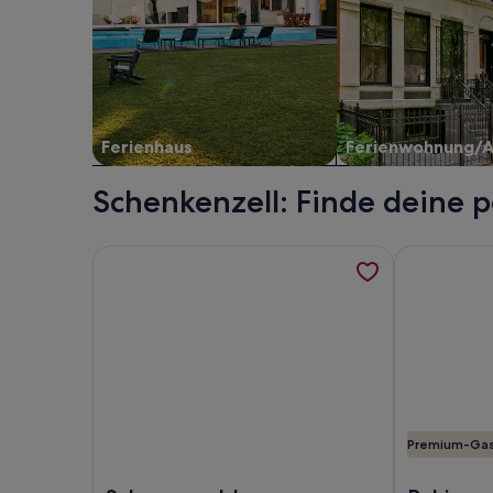
Ferienhaus
Ferienwohnung/
Schenkenzell: Finde deine 
Weitere Informationen zu Schwarzwald Blockhaus 
Weitere Inf
Premium-Ga
Foto von Schwarzwald Blockhaus *16Pers *Sauna *
Foto von Ru