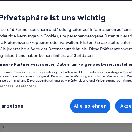
Kalender
 Privatsphäre ist uns wichtig
Derzeit
August 2026
werden
nsere
16
Partner speichern und/ oder greifen auf Informationen auf ein
die
eindeutige Kennungen in Cookies, um personenbezogene Daten zu verarb
Monate
Montag
Dienstag
Mittwoch
Donnerstag
Freitag
Samstag
Sonntag
Montag
Die
Mo
Di
Mi
Do
Fr
Sa
So
Mo
Di
e Präferenzen akzeptieren oder verwalten. Klicken Sie dazu bitte unten
August
ie jederzeit die Seite der Datenschutzrichtlinie. Diese Präferenzen we
2026
ignalisiert und haben keinen Einfluss auf Surfdaten.
und
1
1
2
2
berg
Regierungsbezirk Freiburg
Landkreis Rottweil
Schenkenzell
September
unsere Partner verarbeiten Daten, um Folgendes bereitzustelle
2026
enauer Standortdaten. Endgeräteeigenschaften zur Identifikation aktiv abfragen. Spei
3
4
5
6
7
8
7
8
9
9
n Ferienunterkünften in Schenkenzell, die für deinen Urlaub wie geschaf
angezeigt.
Informationen auf einem Endgerät. Personalisierte Werbung und Inhalte, Messung von We
ieren oder Freunden, du kannst dich auf all die Annehmlichkeiten freuen
ance von Inhalten, Zielgruppenforschung sowie Entwicklung und Verbesserung von Ange
lso auch vorstellst, du findest bestimmt die Unterkunft, die allen gefäll
Partner (Lieferanten)
10
11
12
13
14
15
14
15
1
16
ptionen.
17
18
19
20
21
22
21
22
2
23
 anzeigen
Alle ablehnen
Akze
henrabatten – Schenkenzell
24
25
26
27
28
29
28
29
3
30
31
aiersbronn
rie
– stilvolle Auszeit im Schwarzwald
Bildergalerie
Naturnahe Ferienwohnung mit Außenb