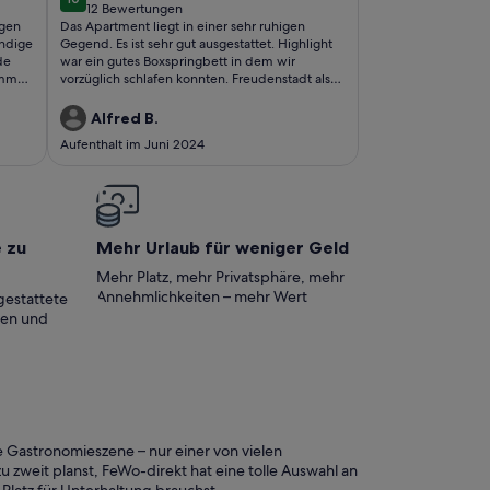
10 von 10
12 Bewertungen
(12
igen
Das Apartment liegt in einer sehr ruhigen
bewertungen)
endige
Gegend. Es ist sehr gut ausgestattet. Highlight
de
war ein gutes Boxspringbett in dem wir
immer
vorzüglich schlafen konnten. Freudenstadt als
nächstes Zentrum bietet reichlich
Gastronomiebetriebe in sämtlichen
Alfred B.
klärt.
Preiskategorien. Einkaufszentren und -märkte
Aufenthalt im Juni 2024
g an
sind ebenfalls vorhanden. Empfehlenswert ist
t!
eine Rundfahrt mit dem "Freudenstädter
Bähnle". Lohneswerte Ziele für Tagesausflüge
gibt es zur Genüge z.B. Triberg, Baden Baden,
Freiburg, Straßburg und viele mehr. Nicht ganz
so bekannt, aber sehr lohnenswert, ist ein
e zu
Mehr Urlaub für weniger Geld
Besuch von Calw mit seiner historischen
Altstadt, die aus sehr gut restaurierten
Mehr Platz, mehr Privatsphäre, mehr
Fachwerkhäusern besteht.
Annehmlichkeiten – mehr Wert
gestattete
ten und
 Gastronomieszene – nur einer von vielen
 zweit planst, FeWo-direkt hat eine tolle Auswahl an
Platz für Unterhaltung brauchst.