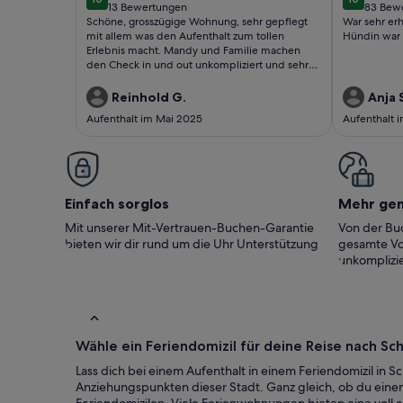
10 von 10
10 von 10
13 Bewertungen
83 Bew
(13
(83
Schöne, grosszügige Wohnung, sehr gepflegt
War sehr er
bewertungen)
bewer
mit allem was den Aufenthalt zum tollen
Hündin war 
Erlebnis macht. Mandy und Familie machen
den Check in und out unkompliziert und sehr
sympathisch. Der Ausblick von der Küche und
dem Wohnzimmer in das Tal ist super und allein
Reinhold G.
Anja 
dieser sorgt schon für Entspannung. Der kurze
Aufenthalt im Mai 2025
Aufenthalt 
Weg in den Wald oder der Spaziergang auf der
Panorama-Anliegerstrasse ist sehr zu
empfehlen. Wir kommen gerne wieder.
Einfach sorglos
Mehr ge
Mit unserer Mit-Vertrauen-Buchen-Garantie
Von der Buc
bieten wir dir rund um die Uhr Unterstützung
gesamte Vo
unkomplizie
Wähle ein Feriendomizil für deine Reise nach Sc
Lass dich bei einem Aufenthalt in einem Feriendomizil i
Anziehungspunkten dieser Stadt. Ganz gleich, ob du einen 
Feriendomizilen. Viele Ferienwohnungen bieten eine voll 