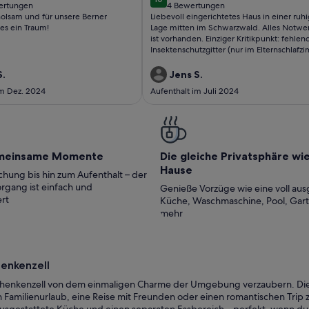
10 von 10
ertungen
4 Bewertungen
(4
holsam und für unsere Berner
Liebevoll eingerichtetes Haus in einer ruh
tungen)
bewertungen)
es ein Traum!
Lage mitten im Schwarzwald. Alles Notw
ist vorhanden. Einziger Kritikpunkt: fehlen
Insektenschutzgitter (nur im Elternschlafz
vorhanden). Die Gastgeber sind sehr nett und
für Fragen/Probleme vor Ort ansprechbar.
S.
Jens S.
Unstimmigkeiten werden unkompliziert ge
im Dez. 2024
Aufenthalt im Juli 2024
Viele Freibäder in der Nähe zur Abkühlun
heißen Tagen. Unbedingt empfehlenswer
meinsame Momente
Die gleiche Privatsphäre wi
Hause
hung bis hin zum Aufenthalt – der
rgang ist einfach und
Genieße Vorzüge wie eine voll aus
rt
Küche, Waschmaschine, Pool, Gar
mehr
henkenzell
n Schenkenzell von dem einmaligen Charme der Umgebung verzaubern. Die
Familienurlaub, eine Reise mit Freunden oder einen romantischen Trip zu
ausgestattete Küche und einen separaten Essbereich – perfekt, wenn du 