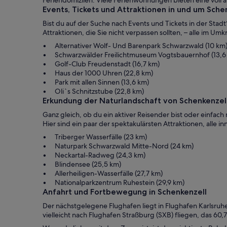
Events, Tickets und Attraktionen in und um Sche
Bist du auf der Suche nach Events und Tickets in der Stad
Attraktionen, die Sie nicht verpassen sollten, – alle im U
Alternativer Wolf- Und Barenpark Schwarzwald (10 km
Schwarzwälder Freilichtmuseum Vogtsbauernhof (13,6
Golf-Club Freudenstadt (16,7 km)
Haus der 1000 Uhren (22,8 km)
Park mit allen Sinnen (13,6 km)
Oli`s Schnitzstube (22,8 km)
Erkundung der Naturlandschaft von Schenkenzel
Ganz gleich, ob du ein aktiver Reisender bist oder einfach
Hier sind ein paar der spektakulärsten Attraktionen, alle 
Triberger Wasserfälle (23 km)
Naturpark Schwarzwald Mitte-Nord (24 km)
Neckartal-Radweg (24,3 km)
Blindensee (25,5 km)
Allerheiligen-Wasserfälle (27,7 km)
Nationalparkzentrum Ruhestein (29,9 km)
Anfahrt und Fortbewegung in Schenkenzell
Der nächstgelegene Flughafen liegt in Flughafen Karlsru
vielleicht nach Flughafen Straßburg (SXB) fliegen, das 60,7