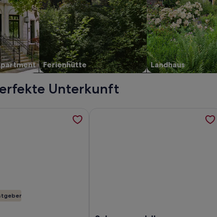
Apartment
Ferienhütte
Landhaus
perfekte Unterkunft
*16Pers *Sauna *Terrasse *Natur *JGA *Freunde *Familie, wer
ormationen zu Ruhige Ferienwohnung "Am Bach", werden in e
Weitere Informationen zu Schwarzwal
stgeber
Terrasse *Natur *JGA *Freunde *Familie
hige Ferienwohnung "Am Bach"
Foto von Schwarzwaldhaus Kinzigtal 