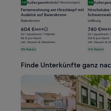
Außergewöhnlich
Außergew
9,8
(7 Bewertungen)
9,8
für
für
9,8 von 10, Außergewöhnlich, (7 Bewertungen)
9,8 von 10, A
Ferienwohnung am Hirschkopf mit
Hirschstube –
Ferienwohnung
Hirschstu
Ausblick auf Baiersbronn
Schwarzwal
am
–
Baiersbronn
Loßburg
Hirschkopf
stilvolle
mit
Auszeit
Der
Der
604 €
740 €
Der
Der
660 €
884 €
Ausblick
Preis
im
Preis
alte
alte
für 1 Apartment, 7 Nächte
für 1 Apartment, 
beträgt
beträgt
Preis
Preis
auf
86 € pro Nacht
Schwarzwa
106 € pro Nacht
604 €.
740 €.
inkl. Steuern & Gebühren
war
inkl. Steuern & 
war
Baiersbronn
660 €,
884 €,
8% Rabatt
16% Rabatt
siehe
siehe
weitere
weite
Informationen
Infor
Finde Unterkünfte ganz n
zum
zum
Standardpreis.
Standa
Suche nach Ferienhäusern
Suche nach Ferien