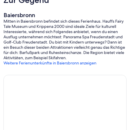
Babybett, Kinderstuhl wie auch ein Rausfallschutz bereit.
In einer voll ausgestatteten Küche können Sie Ihrer Kreativität viel
Baiersbronn
Raum geben und ein leckeres Essen, ganz nach Ihren Vorstellungen,
Mitten in Baiersbronn befindet sich dieses Ferienhaus. Hauffs Fairy
selbst zubereiten.
Tale Museum und Krippena 2000 sind ideale Ziele für kulturell
Interessierte, während sich Folgendes anbietet, wenn du einen
Sie haben keine Lust selbst zu kochen? Auch das ist kein Problem.
Ausflug unternehmen möchtest: Panorama Spa Freudenstadt und
Golf-Club Freudenstadt. Du bist mit Kindern unterwegs? Dann ist
Und wenn Sie das Besondere lieben:
ein Besuch dieser beiden Attraktionen vielleicht genau das Richtige
für dich: Barfußpark und Ruhesteinschanze. Die Region bietet viele
Entdecken und genießen Sie berühmte Sterneköche in
Aktivitäten, zum Beispiel Skifahren.
unmittelbarer Nähe.
Weitere Ferienunterkünfte in Baiersbronn anzeigen
Das Gourmet 3*** Restaurant Barreis mit seinem einzigartigen
Ambiente ist in nur wenigen Minuten zu Fuß erreichbar.
Auch das 3*** Restaurant Schwarzwaldstube verwöhnt Sie, nur 10
min. mit dem Auto entfernt, mit ganz außergewöhnlichen
kulinarischen Genüssen.
Entdecken Sie noch weitere Sternerestaurants um Baiersbronn
herum.
Sie möchten Baiersbronn, Freudenstadt und Umgebung erkunden?