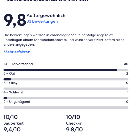
Bewertungen
9,8
Außergewöhnlich
33 Bewertungen
Die Bewertungen werden in chronologischer Reihenfolge angezeigt,
unterliegen einem Moderationsprozess und wurden verifiziert, sofern nicht
anders angegeben.
Wird
Mehr erfahren
in
einem
30
10 – Hervorragend
30
neuen
von
Fenster
2
8 – Gut
2
insgesamt
geöffnet
von
33
0
6 – Okay
0
insgesamt
Gästebewertungen
von
33
1
4 – Schlecht
1
haben
insgesamt
Gästebewertungen
von
eine
33
0
2 – Ungenügend
0
haben
insgesamt
Bewertung
Gästebewertungen
von
eine
33
von
haben
insgesamt
10/10
10/10
Bewertung
Gästebewertungen
10
eine
33
von
haben
Sauberkeit
Check-in
-
Bewertung
Gästebewertungen
9,4/10
9,8/10
8
eine