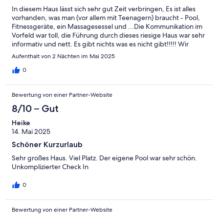
In diesem Haus lässt sich sehr gut Zeit verbringen, Es ist alles
vorhanden, was man (vor allem mit Teenagern) braucht - Pool,
Fitnessgeräte, ein Massagesessel und ...Die Kommunikation im
Vorfeld war toll, die Führung durch dieses riesige Haus war sehr
informativ und nett. Es gibt nichts was es nicht gibt!!!!! Wir
haben uns sehr, sehr wohl gefühlt. Vielen Dank. Unsere nächste
Aufenthalt von 2 Nächten im Mai 2025
Feier wird sicher wieder dort sein.
0
Bewertung von einer Partner-Website
8/10 – Gut
Heike
14. Mai 2025
Schöner Kurzurlaub
Sehr großes Haus. Viel Platz. Der eigene Pool war sehr schön.
Unkomplizierter Check In
0
Bewertung von einer Partner-Website