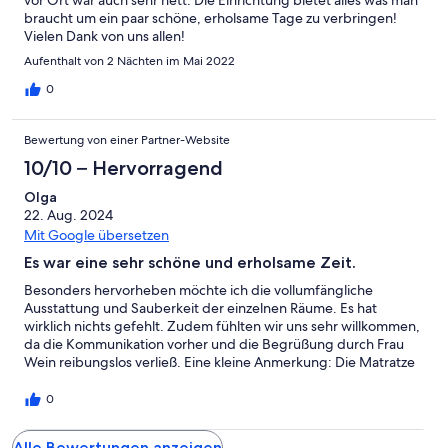
braucht um ein paar schöne, erholsame Tage zu verbringen!
Vielen Dank von uns allen!
Aufenthalt von 2 Nächten im Mai 2022
0
Bewertung von einer Partner-Website
10/10 – Hervorragend
Olga
22. Aug. 2024
Mit Google übersetzen
Es war eine sehr schöne und erholsame Zeit.
Besonders hervorheben möchte ich die vollumfängliche
Ausstattung und Sauberkeit der einzelnen Räume. Es hat
wirklich nichts gefehlt. Zudem fühlten wir uns sehr willkommen,
da die Kommunikation vorher und die Begrüßung durch Frau
Wein reibungslos verließ. Eine kleine Anmerkung: Die Matratze
im ersten Zimmer neben der Treppe ist zu weich. Es ist
eventuell eine persönliche Vorliebe.
0
Alle Bewertungen anzeigen