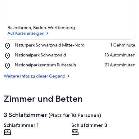
Baiersbronn, Baden-Württemberg
Auf Karte anzeigen
Place,
Naturpark Schwarzwald Mitte-Nord
‪1 Gehminute‬
Naturpark
Auf Karte anzeigen
Place,
Nationalpark Schwarzwald
‪13 Autominuten‬
Schwarzwald
Nationalpark
Mitte-
Place,
Nationalparkzentrum Ruhestein
‪21 Autominuten‬
Schwarzwald
Nord
Nationalparkzentrum
Ruhestein
Weitere Infos zu dieser Gegend
Zimmer und Betten
3 Schlafzimmer
(Platz für 10 Personen)
Schlafzimmer 1
Schlafzimmer 3