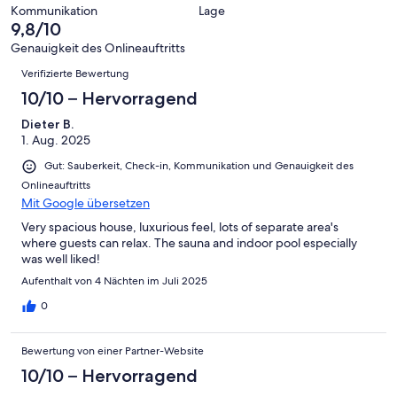
Hervorragend
von
haben
-
Bewertung
Kommunikation
Lage
6
eine
9,8/10
Gut
von
-
Bewertung
4
Genauigkeit des Onlineauftritts
Okay
von
Bewertungen
-
Verifizierte Bewertung
2
Schlecht
-
10/10 – Hervorragend
Ungenügend
Dieter B.
1. Aug. 2025
Gut: Sauberkeit, Check-in, Kommunikation und Genauigkeit des
Onlineauftritts
Mit Google übersetzen
Very spacious house, luxurious feel, lots of separate area's
where guests can relax. The sauna and indoor pool especially
was well liked!
Aufenthalt von 4 Nächten im Juli 2025
0
Bewertung von einer Partner-Website
10/10 – Hervorragend