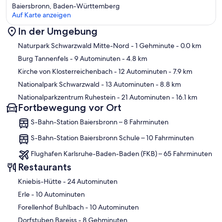
Im Haus finden Sie hierzu unterschiedliche Ausflugsmöglichkeiten.
Baiersbronn, Baden-Württemberg
Auf Karte anzeigen
In der Umgebung
Karte
Naturpark Schwarzwald Mitte-Nord
- 1 Gehminute
- 0.0 km
Burg Tannenfels
- 9 Autominuten
- 4.8 km
Kirche von Klosterreichenbach
- 12 Autominuten
- 7.9 km
Nationalpark Schwarzwald
- 13 Autominuten
- 8.8 km
Nationalparkzentrum Ruhestein
- 21 Autominuten
- 16.1 km
Fortbewegung vor Ort
S-Bahn-Station Baiersbronn – 8 Fahrminuten
S-Bahn-Station Baiersbronn Schule – 10 Fahrminuten
Flughafen Karlsruhe-Baden-Baden (FKB) – 65 Fahrminuten
Restaurants
‪Kniebis-Hütte - ‬24 Autominuten
‪Erle - ‬10 Autominuten
‪Forellenhof Buhlbach - ‬10 Autominuten
‪Dorfstuben Bareiss - ‬8 Gehminuten