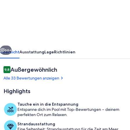
Luxus
Ferienhaus
Schwarzwald/Baiersbronn
mit
Pool
rück
Weiter
66+
Übersicht
Ausstattung
Lage
Richtlinien
Bewertungen
Außergewöhnlich
9,8
9,8 von 10.
Alle 33 Bewertungen anzeigen
Highlights
Tauche ein in die Entspannung
Entspanne dich im Pool mit Top-Bewertungen − deinem
Schlafzimmer oben
perfekten Ort zum Relaxen.
Strandausstattung
Eine Seltenheit: Strandausstattung für die Zeit am Meer.