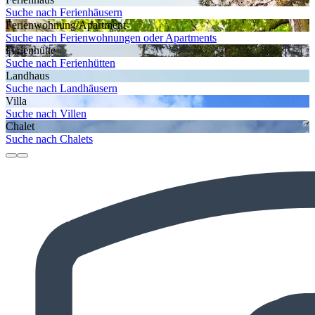
Suche nach Ferienhäusern
Ferienwohnung/Apartment
Suche nach Ferienwohnungen oder Apartments
Ferienhütte
Suche nach Ferienhütten
Landhaus
Suche nach Landhäusern
Villa
Suche nach Villen
Chalet
Suche nach Chalets