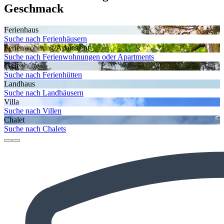
Geschmack
Ferienhaus
Suche nach Ferienhäusern
Ferienwohnung/Apartment
Suche nach Ferienwohnungen oder Apartments
Ferienhütte
Suche nach Ferienhütten
Landhaus
Suche nach Landhäusern
Villa
Suche nach Villen
Chalet
Suche nach Chalets