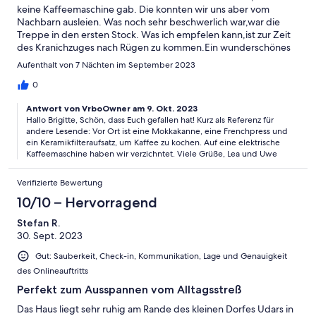
keine Kaffeemaschine gab. Die konnten wir uns aber vom
Nachbarn ausleien. Was noch sehr beschwerlich war,war die
Treppe in den ersten Stock. Was ich empfelen kann,ist zur Zeit
des Kranichzuges nach Rügen zu kommen.Ein wunderschönes
Naturerlebnis.
Aufenthalt von 7 Nächten im September 2023
0
Antwort von VrboOwner am 9. Okt. 2023
Hallo Brigitte, Schön, dass Euch gefallen hat! Kurz als Referenz für
andere Lesende: Vor Ort ist eine Mokkakanne, eine Frenchpress und
ein Keramikfilteraufsatz, um Kaffee zu kochen. Auf eine elektrische
Kaffeemaschine haben wir verzichntet. Viele Grüße, Lea und Uwe
Verifizierte Bewertung
10/10 – Hervorragend
Stefan R.
30. Sept. 2023
Gut: Sauberkeit, Check-in, Kommunikation, Lage und Genauigkeit
des Onlineauftritts
Perfekt zum Ausspannen vom Alltagsstreß
Das Haus liegt sehr ruhig am Rande des kleinen Dorfes Udars in