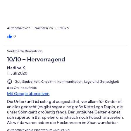
köpfige Familie war ausreichend Platz und dank eines zweiten
WCs kommt man sich nicht in die Quere.Ein bisschen mehr
Stauraum für unseren Kram wäre gut gewesen.
Nichtsdestotrotz haben uns im Haus und in der Gegend sehr
wohl gefühlt. Herzlichen Dank auch für die schnelle und
freundliche Kommunikation!
Aufenthalt von 11 Nächten im Juli 2026
0
Verifizierte Bewertung
10/10 – Hervorragend
Nadine K.
1. Juli 2026
Gut: Sauberkeit, Check-in, Kommunikation, Lage und Genauigkeit
des Onlineauftritts
Mit Google übersetzen
Die Unterkunft ist sehr gut ausgestattet, vor allem für Kinder ist
an alles gedacht (es gibt sogar eine große Kiste Lego Duplo, die
unser Sohn ganz großartig fand). Der umzäunte Garten eignet
sich super zum Ball spielen und ist auch noch hübsch anzusehen.
Als wir da waren haben die Heckenrosen im Zaun wunderbar
geblüht.Alle Fenster und die Terrassentür verfügen über
Aufenthalt von 3 Nächten im Juni 2026