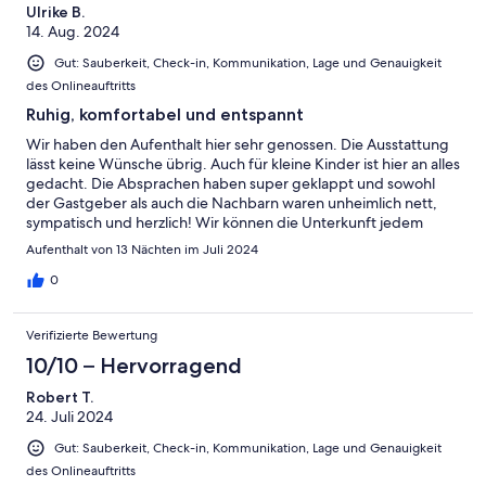
Ulrike B.
14. Aug. 2024
Gut: Sauberkeit, Check-in, Kommunikation, Lage und Genauigkeit
des Onlineauftritts
Ruhig, komfortabel und entspannt
Wir haben den Aufenthalt hier sehr genossen. Die Ausstattung
lässt keine Wünsche übrig. Auch für kleine Kinder ist hier an alles
gedacht. Die Absprachen haben super geklappt und sowohl
der Gastgeber als auch die Nachbarn waren unheimlich nett,
sympatisch und herzlich! Wir können die Unterkunft jedem
empfehlen, der einen ruhigen und entspannten Urlaub inkl.
Aufenthalt von 13 Nächten im Juli 2024
Komfort genießen möchte. Wir sagen danke und kommen
gerne wieder;)))
0
Verifizierte Bewertung
10/10 – Hervorragend
Robert T.
24. Juli 2024
Gut: Sauberkeit, Check-in, Kommunikation, Lage und Genauigkeit
des Onlineauftritts