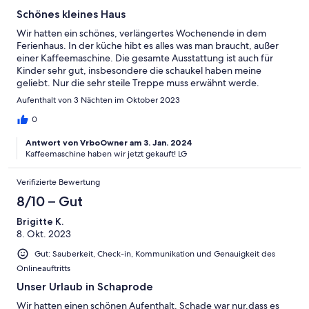
Schönes kleines Haus
Wir hatten ein schönes, verlängertes Wochenende in dem
Ferienhaus. In der küche hibt es alles was man braucht, außer
einer Kaffeemaschine. Die gesamte Ausstattung ist auch für
Kinder sehr gut, insbesondere die schaukel haben meine
geliebt. Nur die sehr steile Treppe muss erwähnt werde.
Vorsicht mit kleinen Kindern. Danke für die schöne Zeit, wir
Aufenthalt von 3 Nächten im Oktober 2023
kommen wieder
0
Antwort von VrboOwner am 3. Jan. 2024
Kaffeemaschine haben wir jetzt gekauft! LG
Verifizierte Bewertung
8/10 – Gut
Brigitte K.
8. Okt. 2023
Gut: Sauberkeit, Check-in, Kommunikation und Genauigkeit des
Onlineauftritts
Unser Urlaub in Schaprode
Wir hatten einen schönen Aufenthalt. Schade war nur,dass es