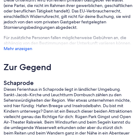
Diese Unterkunft wird von einem privaten Gastgeber verwaltet
(eine Partei, die nicht im Rahmen ihrer gewerblichen, geschäftlichen
oder beruflichen Tätigkeit handelt). Das EU-Verbraucherrecht,
einschließlich Widerrufsrecht, gilt nicht für deine Buchung, sie wird
jedoch von den vom privaten Gastgeber festgelegten
Stornierungsbedingungen abgedeckt.
Für zusätzliche Personen fallen möglicherweise Gebühren an, die
abhängig von den Bestimmungen der Unterkunft variieren können.
Mehr anzeigen
Zur Gegend
Schaprode
Dieses Ferienhaus in Schaprode liegt in ländlicher Umgebung.
Sankt-Jacob-Kirche und Leuchtturm Dornbusch zählen zu den
Sehenswürdigkeiten der Region. Wer etwas unternehmen möchte,
wird hier fündig: Hafen Breege und Inselrodelbahn. Du bist mit
Kindern unterwegs? Dann ist ein Besuch dieser beiden Attraktionen
vielleicht genau das Richtige für dich: Rügen Park Gingst und Open
Air-Theater Ralswiek. Beim Windsurfen und beim Segeln kannst du
die umliegende Wasserwelt erkunden oder aber du stürzt dich
beim Reiten und beim Wandern ganz in der Nähe in ein Abenteuer