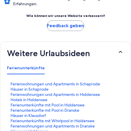
Erfahrungen.
Wie können wir unsere Website verbessern?
Feedback geben
Weitere Urlaubsideen
Ferienunterkünfte
L
Ferienwohnungen und Apartments in Schaprode
i
L
Häuser in Schaprode
n
i
L
Ferienwohnungen und Apartments in Hiddensee
k
n
i
L
Hotels in Hiddensee
,
k
n
i
L
Ferienunterkünfte mit Pool in Hiddensee
d
,
k
n
i
L
Ferienunterkünfte mit Pool in Dranske
e
d
,
k
n
i
L
Häuser in Klausdorf
r
e
d
,
k
n
i
L
Ferienunterkünfte mit Whirlpool in Hiddensee
d
r
e
d
,
k
n
i
L
Ferienwohnungen und Apartments in Dranske