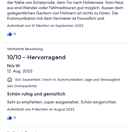
der Nähe von Scharprode, dem Tor nach Hiddensee. Vom Haus
aus sind Wander-oder Fahhradtouren gut möglich. Ausser dem
gelegentlichen Gackern von Hühnern ist nichts zu hören. Die
Kommunikation mit dem Vermieter ist freundlich und
unkompliziert, Das Haus ist vollständig ausgestattet und im EG
Aufenthalt von 10 Nächten im September 2023
vollständig renoviert. Die beiden schnuckeligen Schlafzimmer
befinden unter dem Dach. Einkausmöglichkeiten und
0
Restaurants findet man am besten im 8 Km entfernten Gingst.
Die Insel als solches lädt ein zu zahlreichen Tagesausflügen.
Verifizierte Bewertung
Fazit: Ein rundum gelungener Urlaub.
10/10 – Hervorragend
Nils W.
12. Aug. 2023
Gut: Sauberkeit, Check-in, Kommunikation, Lage und Genauigkeit
des Onlineauftritts
Schön ruhig und gemütlich
Sehr zu empfehlen, super ausgestattet. Schön eingerichtet.
Aufenthalt von 4 Nächten im August 2023
0