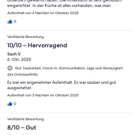
ordentlich gewärmt haben. Die Unterkunft ist sehr gemütlich
eingerichtet. In der Küche ist alles vorhanden, was man
braucht.Das Badezimmer ist neu und sehr sauber. Wir hatten
Aufenthalt von 3 Nächten im Oktober 2025
eine tolle Zeit in der Boddenbutze und kommen gern wieder.
0
Verifizierte Bewertung
10/10 – Hervorragend
Sash V.
6. Okt. 2025
Gut: Sauberkeit, Check-in, Kommunikation, Lage und Genauigkeit
des Onlineauftritts
Es war ein angenehmer Aufenthalt. Es war sauber und gut
ausgestattet.
Aufenthalt von 3 Nächten im Oktober 2025
0
Verifizierte Bewertung
8/10 – Gut