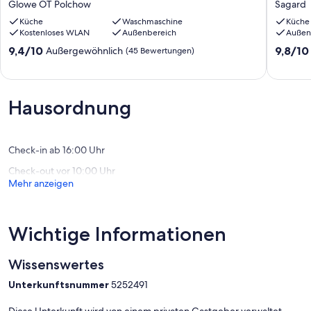
Glowe OT Polchow
Sagard
Hafen"
Grundst
-
Küche
Waschmaschine
Lage
Küche
Kostenloses WLAN
Außenbereich
Außen
Alleinlage
,Wohnfl
-
85
9.4
9.8
9,4/10
9,8/10
Außergewöhnlich
(45 Bewertungen)
Charakterhaus
qm.
von
von
Glowe
Sagard
10,
10,
OT
Außergewöhnlich,
Außerge
Polchow
(45
(70
Hausordnung
Bewertungen)
Bewert
Check-in ab 16:00 Uhr
Check-out vor 10:00 Uhr
Mehr anzeigen
Wichtige Informationen
Wissenswertes
Unterkunftsnummer
5252491