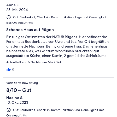
Anna C.
23. Mai 2024
Gut: Sauberkeit, Check-in, Kommunikation, Lage und Genauigkeit
des Onlineauftritts
Schönes Haus auf Rügen
Ein ruhiger Ort inmitten der NATUR Rügens. Hier befindet das
Ferienhaus Boddenbutze von Uwe und Lea. Vor Ort begrüßten
uns der nette Nachbarn Benny und seine Frau. Das Ferienhaus
beinhaltete alles, was wir zum Wohlfühlen brauchten: gut
ausgestattete Küche, einen Kamin, 2 gemütliche Schlafräume,
Bad mit Wanne und großem Spiegel, viele tolle
Aufenthalt von 5 Nächten im Mai 2024
Sitzmöglichkeiten im Garten. Wer mit Kindern anreist, wird
Spielzeug, Sandkasten und eine Schaukel vorfinden. Danke für
0
den schönen Aufenthalt 😊
Verifizierte Bewertung
8/10 – Gut
Nadine S.
10. Okt. 2023
Gut: Sauberkeit, Check-in, Kommunikation und Genauigkeit des
Onlineauftritts