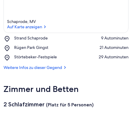
n
f
t
e
Schaprode, MV
n
Auf Karte anzeigen
i
Place,
Strand Schaprode
‪9 Autominuten‬
n
Strand
Auf Karte anzeigen
Place,
Rügen Park Gingst
‪21 Autominuten‬
Schaprode
Rügen
d
Place,
Störtebeker-Festspiele
‪29 Autominuten‬
Park
i
Störtebeker-
Gingst
e
Festspiele
Weitere Infos zu dieser Gegend
s
e
r
Zimmer und Betten
G
e
g
2 Schlafzimmer
(Platz für 5 Personen)
e
n
d