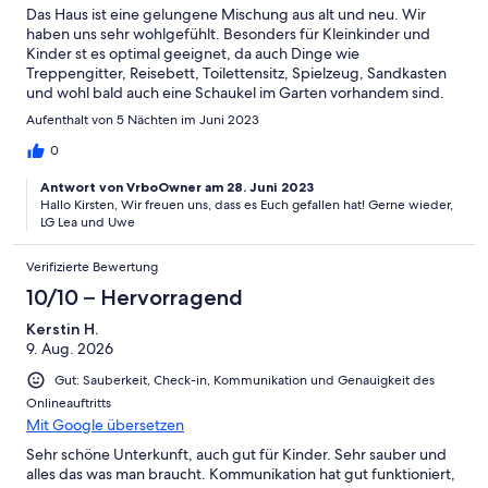
Das Haus ist eine gelungene Mischung aus alt und neu. Wir
haben uns sehr wohlgefühlt. Besonders für Kleinkinder und
Kinder st es optimal geeignet, da auch Dinge wie
Treppengitter, Reisebett, Toilettensitz, Spielzeug, Sandkasten
und wohl bald auch eine Schaukel im Garten vorhandem sind.
Auch die Küchenausstattung ist umfangreicher als nur
Aufenthalt von 5 Nächten im Juni 2023
Standard. Die Gegend ist sehr ruhig und wunderbar mit dem
Fahrrad zu erkunden. Man wohnt in Nachbarschaft mit
0
Hühnern, die auch Dank der netten Nachbarn für das ein oder
Antwort von VrboOwner am 28. Juni 2023
andere frische Frühstücksei gesorgt haben. Für uns als Familie
Hallo Kirsten, Wir freuen uns, dass es Euch gefallen hat! Gerne wieder,
mit 2 kleinen Kindern war es ein sehr erholsamer Urlaub. Auch
LG Lea und Uwe
die Buchung und die Betreuung vor Ort waren ohne Probleme.
Auf jeden Fall empfehlenswert.
Verifizierte Bewertung
10/10 – Hervorragend
Kerstin H.
9. Aug. 2026
Gut: Sauberkeit, Check-in, Kommunikation und Genauigkeit des
Onlineauftritts
Mit Google übersetzen
Sehr schöne Unterkunft, auch gut für Kinder. Sehr sauber und
alles das was man braucht. Kommunikation hat gut funktioniert,