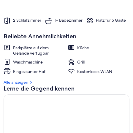
b
e
s
2 Schlafzimmer
1+ Badezimmer
Platz für 5 Gäste
t
e
n
Beliebte Annehmlichkeiten
b
e
Parkplätze auf dem
Küche
w
Gelände verfügbar
e
Waschmaschine
Grill
r
t
Eingezäunter Hof
Kostenloses WLAN
e
t
Alle anzeigen
e
Lerne die Gegend kennen
n
U
n
t
e
r
k
ü