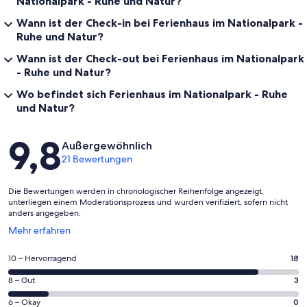
Nationalpark - Ruhe und Natur?
Wann ist der Check-in bei Ferienhaus im Nationalpark -
Ruhe und Natur?
Wann ist der Check-out bei Ferienhaus im Nationalpark
- Ruhe und Natur?
Wo befindet sich Ferienhaus im Nationalpark - Ruhe
und Natur?
Bewertungen
9,8
Außergewöhnlich
21 Bewertungen
Die Bewertungen werden in chronologischer Reihenfolge angezeigt,
unterliegen einem Moderationsprozess und wurden verifiziert, sofern nicht
anders angegeben.
Wird
Mehr erfahren
in
einem
18
10 – Hervorragend
18
neuen
von
Fenster
3
8 – Gut
3
insgesamt
geöffnet
von
21
0
6 – Okay
0