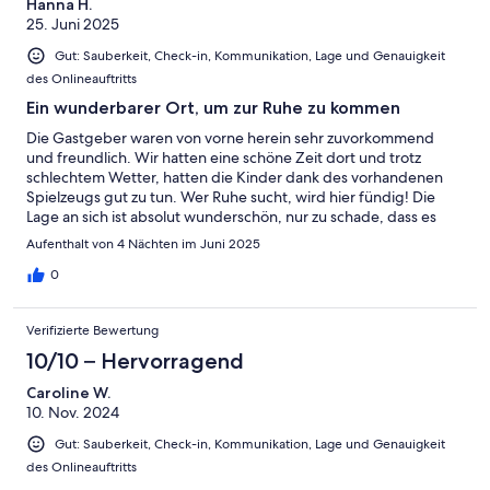
Hanna H.
25. Juni 2025
Gut: Sauberkeit, Check-in, Kommunikation, Lage und Genauigkeit
des Onlineauftritts
Ein wunderbarer Ort, um zur Ruhe zu kommen
Die Gastgeber waren von vorne herein sehr zuvorkommend
und freundlich. Wir hatten eine schöne Zeit dort und trotz
schlechtem Wetter, hatten die Kinder dank des vorhandenen
Spielzeugs gut zu tun. Wer Ruhe sucht, wird hier fündig! Die
Lage an sich ist absolut wunderschön, nur zu schade, dass es
doch sehr weit weg von z.B. Sassnitz oder Binz ist. Wer also, so
Aufenthalt von 4 Nächten im Juni 2025
wie wir, viel dort unterwegs sein möchte, sollte das im
Hinterkopf behalten.Das Haus ist sehr schön eingerichtet, vor
0
allem Unten. Alles in allem können wir die Unterkunft wärmstens
weiterempfehlen!
Verifizierte Bewertung
10/10 – Hervorragend
Caroline W.
10. Nov. 2024
Gut: Sauberkeit, Check-in, Kommunikation, Lage und Genauigkeit
des Onlineauftritts