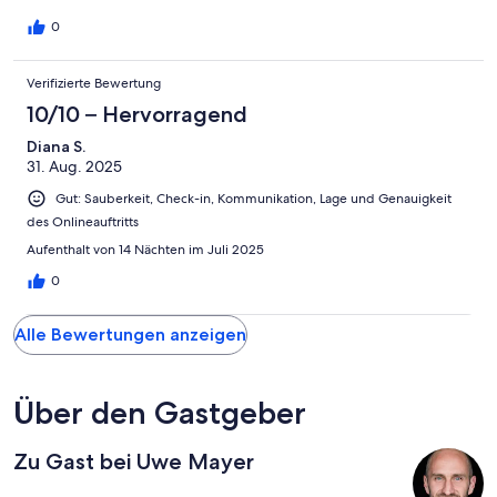
Mückengitter, wenn man abends auf der sehr schönen Terrasse
sitzen will, aber am besten Mückenspray nicht vergessen.Der
0
Vermieter war für kleine Fragen sehr schnell erreichbar, so dass
wir uns schnell zurecht gefunden haben und eine sehr schöne
Verifizierte Bewertung
Zeit hatten. Vielen Dank dafür!
10/10 – Hervorragend
Diana S.
31. Aug. 2025
Gut: Sauberkeit, Check-in, Kommunikation, Lage und Genauigkeit
des Onlineauftritts
Aufenthalt von 14 Nächten im Juli 2025
0
Alle Bewertungen anzeigen
Über den Gastgeber
Zu Gast bei Uwe Mayer