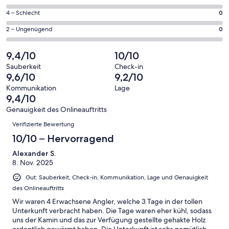
insgesamt
Gästebewertungen
von
21
0
4 – Schlecht
0
haben
insgesamt
Gästebewertungen
von
eine
21
0
2 – Ungenügend
0
haben
insgesamt
Bewertung
Gästebewertungen
von
eine
21
von
haben
insgesamt
9,4/10
10/10
Bewertung
Gästebewertungen
10
eine
21
von
haben
Sauberkeit
Check-in
-
Bewertung
Gästebewertungen
9,6/10
9,2/10
8
eine
Hervorragend
von
haben
-
Bewertung
Kommunikation
Lage
6
eine
9,4/10
Gut
von
-
Bewertung
4
Genauigkeit des Onlineauftritts
Okay
von
Bewertungen
-
Verifizierte Bewertung
2
Schlecht
-
10/10 – Hervorragend
Ungenügend
Alexander S.
8. Nov. 2025
Gut: Sauberkeit, Check-in, Kommunikation, Lage und Genauigkeit
des Onlineauftritts
Wir waren 4 Erwachsene Angler, welche 3 Tage in der tollen
Unterkunft verbracht haben. Die Tage waren eher kühl, sodass
uns der Kamin und das zur Verfügung gestellte gehakte Holz