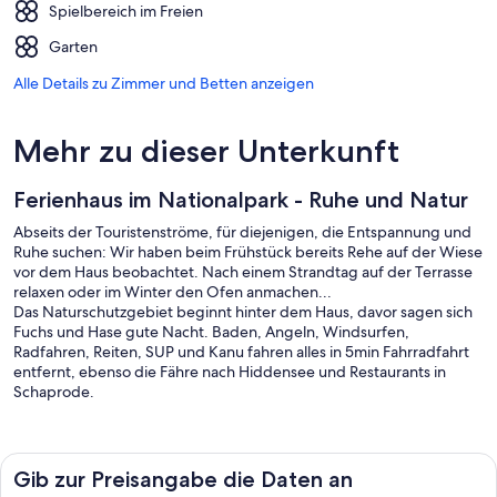
Spielbereich im Freien
Garten
Alle Details zu Zimmer und Betten anzeigen
Mehr zu dieser Unterkunft
Ferienhaus im Nationalpark - Ruhe und Natur
Abseits der Touristenströme, für diejenigen, die Entspannung und
Ruhe suchen: Wir haben beim Frühstück bereits Rehe auf der Wiese
vor dem Haus beobachtet. Nach einem Strandtag auf der Terrasse
relaxen oder im Winter den Ofen anmachen...
Das Naturschutzgebiet beginnt hinter dem Haus, davor sagen sich
Fuchs und Hase gute Nacht. Baden, Angeln, Windsurfen,
Radfahren, Reiten, SUP und Kanu fahren alles in 5min Fahrradfahrt
entfernt, ebenso die Fähre nach Hiddensee und Restaurants in
Schaprode.
Die Unterkunft
Das großzügige Grundstück hat eine Terrasse, überdachte Veranda,
Schaukel und Spielboot mit Sandkasten. Plant Eure Abende an der
Gib zur Preisangabe die Daten an
Feuerstelle oder Grillen auf der Terrasse!