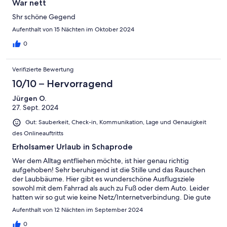
War nett
Shr schöne Gegend
Aufenthalt von 15 Nächten im Oktober 2024
0
Verifizierte Bewertung
10/10 – Hervorragend
Jürgen O.
27. Sept. 2024
Gut: Sauberkeit, Check-in, Kommunikation, Lage und Genauigkeit
des Onlineauftritts
Erholsamer Urlaub in Schaprode
Wer dem Alltag entfliehen möchte, ist hier genau richtig
aufgehoben! Sehr beruhigend ist die Stille und das Rauschen
der Laubbäume. Hier gibt es wunderschöne Ausflugsziele
sowohl mit dem Fahrrad als auch zu Fuß oder dem Auto. Leider
hatten wir so gut wie keine Netz/Internetverbindung. Die gute
Seele des Hauses ist Benny, stets hilfsbereit und immer zur
Aufenthalt von 12 Nächten im September 2024
Stelle. Wir haben uns sehr gut erholt, immer wieder gerne. J.+U.
0