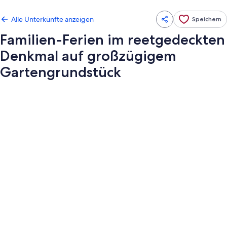
Alle Unterkünfte anzeigen
Speichern
Familien-Ferien im reetgedeckten
Denkmal auf großzügigem
Gartengrundstück
Fotogalerie
von