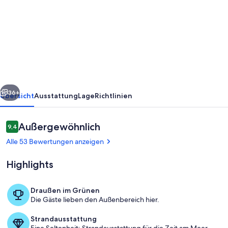
Familien-
Ferien
im
reetgedeckten
Denkmal
auf
rück
Weiter
großzügigem
36+
Übersicht
Ausstattung
Lage
Richtlinien
Gartengrundstück
Bewertungen
Außergewöhnlich
9,4
9,4 von 10.
Alle 53 Bewertungen anzeigen
Highlights
Draußen im Grünen
Die Gäste lieben den Außenbereich hier.
Familienferien unter Reet
Strandausstattung