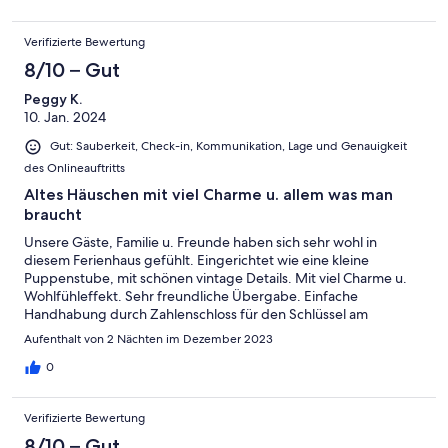
einem bis ins letzte Details liebevoll eingerichteten
Denkmalreethaus seine Ferien verbringen möchte, ist hier
Verifizierte Bewertung
genau richtig, Bücher, Spiele, alles da. Nochmals vielen Dank
liebe Vermieter, wir werden die nächsten Ferien wieder hier
8/10 – Gut
verbringen.
Peggy K.
10. Jan. 2024
Gut: Sauberkeit, Check-in, Kommunikation, Lage und Genauigkeit
des Onlineauftritts
Altes Häuschen mit viel Charme u. allem was man
braucht
Unsere Gäste, Familie u. Freunde haben sich sehr wohl in
diesem Ferienhaus gefühlt. Eingerichtet wie eine kleine
Puppenstube, mit schönen vintage Details. Mit viel Charme u.
Wohlfühleffekt. Sehr freundliche Übergabe. Einfache
Handhabung durch Zahlenschloss für den Schlüssel am
Eingang. Ein kleiner weihnachtlich Geschenkgruss. Das
Aufenthalt von 2 Nächten im Dezember 2023
Ferienhaus ist mit allem nötigsten ausgestattet, außer mit
Toilettenpapier.. Wir sagen in jedem Fall Dankeschön. Meine
0
Eltern haben angemerkt, das die Heizung in der Nacht laute
Geräusche macht u sie deswegen schlecht geschlafen
Verifizierte Bewertung
haben.Wir wünschen dem Gastgeber alles Gute.
8/10 – Gut