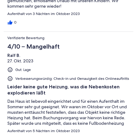
gemütlichen, erholsamen Urlaub mit unseren Kindern. Wir
kommen sehr gerne wieder!
Aufenthalt von 3 Nächten im Oktober 2023
0
Verifizierte Bewertung
4/10 – Mangelhaft
Ralf B.
27. Okt. 2023
Gut: Lage
Verbesserungswürdig: Check-in und Genauigkeit des Onlineauftritts
Leider keine gute Heizung, was die Nebenkosten
explodieren läßt
Das Haus ist liebevoll eingerichtet und für einen Aufenthalt im
Sommer sehr gut geeignet. Wir waren im Oktober vor Ort und
mussten enttäuscht feststellen, dass das Objekt keine richtige
Heizung hat. Beim Buchungsvorgang war hiervon keine Rede.
Später wurde uns mitgeteilt, dass es keine Fußbodenheizung
gäbe. Tatsächlich hängen in jedem Raum elektrische
Aufenthalt von 5 Nächten im Oktober 2023
Heizplatten. Im Wohnzimmer gibt es einen Kamin, in der Küche