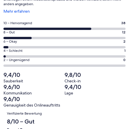
anders angegeben.
Wird
Mehr erfahren
in
einem
38
10 – Hervorragend
38
neuen
von
Fenster
12
8 – Gut
12
insgesamt
geöffnet
von
53
2
6 – Okay
2
insgesamt
Gästebewertungen
von
53
1
4 – Schlecht
1
haben
insgesamt
Gästebewertungen
von
eine
53
0
2 – Ungenügend
0
haben
insgesamt
Bewertung
Gästebewertungen
von
eine
53
von
haben
insgesamt
9,4/10
9,8/10
Bewertung
Gästebewertungen
10
eine
53
von
haben
Sauberkeit
Check-in
-
Bewertung
Gästebewertungen
9,6/10
9,4/10
8
eine
Hervorragend
von
haben
-
Bewertung
Kommunikation
Lage
6
eine
9,6/10
Gut
von
-
Bewertung
4
Genauigkeit des Onlineauftritts
Okay
von
Bewertungen
-
Verifizierte Bewertung
2
Schlecht
-
8/10 – Gut
Ungenügend