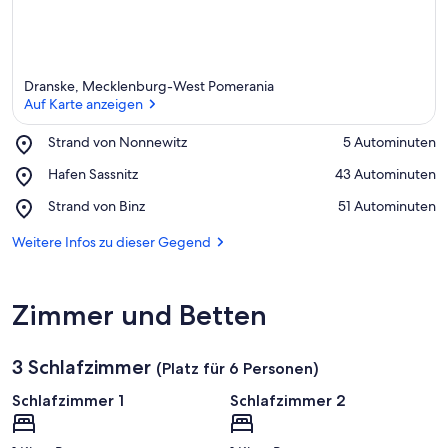
Dranske, Mecklenburg-West Pomerania
Auf Karte anzeigen
Place,
Strand von Nonnewitz
‪5 Autominuten‬
Strand
Auf Karte anzeigen
Place,
Hafen Sassnitz
‪43 Autominuten‬
von
Hafen
Nonnewitz
Place,
Strand von Binz
‪51 Autominuten‬
Sassnitz
Strand
von
Weitere Infos zu dieser Gegend
Binz
Zimmer und Betten
3 Schlafzimmer
(Platz für 6 Personen)
Schlafzimmer 1
Schlafzimmer 2