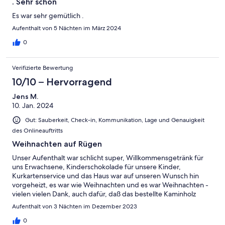
. Sehr schön
Es war sehr gemütlich .
Aufenthalt von 5 Nächten im März 2024
0
Verifizierte Bewertung
10/10 – Hervorragend
Jens M.
10. Jan. 2024
Gut: Sauberkeit, Check-in, Kommunikation, Lage und Genauigkeit
des Onlineauftritts
Weihnachten auf Rügen
Unser Aufenthalt war schlicht super, Willkommensgetränk für
uns Erwachsene, Kinderschokolade für unsere Kinder,
Kurkartenservice und das Haus war auf unseren Wunsch hin
vorgeheizt, es war wie Weihnachten und es war Weihnachten -
vielen vielen Dank, auch dafür, daß das bestellte Kaminholz
griffbereit draußen vor der Haustür gestapelt war. Wer jemals
Aufenthalt von 3 Nächten im Dezember 2023
im Winter Zeit am Meer verbracht hat, wird um den Zauber von
Meer, Himmel und Wintersonne am Strand wissen. Und wer in
0