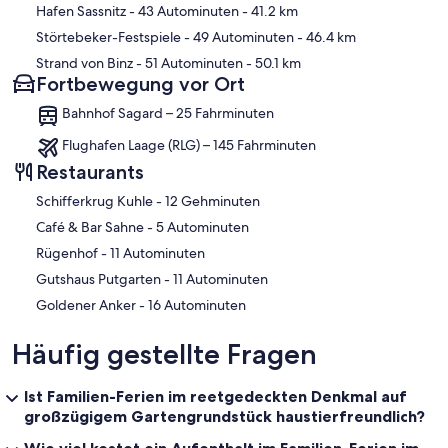
Hafen Sassnitz
- 43 Autominuten
- 41.2 km
Störtebeker-Festspiele
- 49 Autominuten
- 46.4 km
Strand von Binz
- 51 Autominuten
- 50.1 km
Fortbewegung vor Ort
Bahnhof Sagard – 25 Fahrminuten
Flughafen Laage (RLG) – 145 Fahrminuten
Restaurants
‪Schifferkrug Kuhle - ‬12 Gehminuten
‪Café & Bar Sahne - ‬5 Autominuten
‪Rügenhof - ‬11 Autominuten
‪Gutshaus Putgarten - ‬11 Autominuten
‪Goldener Anker - ‬16 Autominuten
Häufig gestellte Fragen
Ist Familien-Ferien im reetgedeckten Denkmal auf
großzügigem Gartengrundstück haustierfreundlich?