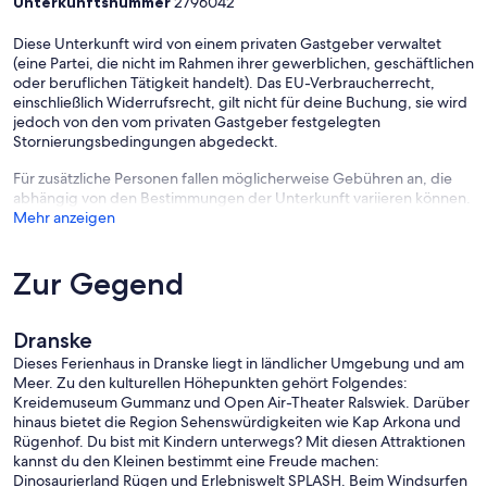
Unterkunftsnummer
2796042
house-keeping. W-lan steht über einen giga-Coup zur Verfügung.
Diese Verbindung ermöglicht email-Korrespondenz, Surfen im Netz
Diese Unterkunft wird von einem privaten Gastgeber verwaltet
etc., nicht jedoch klassische Büroarbeit oder Fortbildungen mit
(eine Partei, die nicht im Rahmen ihrer gewerblichen, geschäftlichen
üblicherweise großen Datenvolumina. Dies wird nach Anschluß an
oder beruflichen Tätigkeit handelt). Das EU-Verbraucherrecht,
das bereits verlegte Glasfasernetz möglich sein, wir warten
einschließlich Widerrufsrecht, gilt nicht für deine Buchung, sie wird
wöchentlich dringend auf die Freischaltung.
jedoch von den vom privaten Gastgeber festgelegten
Für Interessierte hier noch etwas zum historischen Hintergrund
Stornierungsbedingungen abgedeckt.
unseres Hauses:
Ab ca. 1648 herrschte die schwedische Krone für mehr als zwei
Für zusätzliche Personen fallen möglicherweise Gebühren an, die
Jahrhunderte über Teile Mecklenburgs und Vorpommerns und
abhängig von den Bestimmungen der Unterkunft variieren können.
sicherte sich so die Vormachtstellung über den Ostseeraum. Die
Mehr anzeigen
Hansestädte Wismar und Stralsund galten als schwedische
Hochburgen. Andere Anrainer suchten, die schwedische
Vormachtstellung zu schwächen und letztendlich zu beenden. Im
Zur Gegend
Jahr 1712 fand im Rahmen des Großen Nordischen Krieges, 1700 -
1721, vor Rügen eine große Seeschlacht statt. Es triumphierte der
junge schwedische König Karl XII. ob seines Kriegsglückes, später
Dranske
wandte sich das Blatt gegen ihn. Im Jahre 1721 endete der Große
Nordische Krieg. Vom ehemals Schwedisch-Pommern blieb der
Dieses Ferienhaus in Dranske liegt in ländlicher Umgebung und am
schwedischen Krone nur noch die Insel Rügen und ein Gebiet
Meer. Zu den kulturellen Höhepunkten gehört Folgendes:
nördlich der Peene bis zum Wiener Kongreß 1815. Danach erhielt
Kreidemuseum Gummanz und Open Air-Theater Ralswiek. Darüber
Dänemark Schwedisch-Pommern und veräußerte es an Preußen
hinaus bietet die Region Sehenswürdigkeiten wie Kap Arkona und
gegen das Herzogtum Lauenburg. Etwa im Jahre 1800, also noch
Rügenhof. Du bist mit Kindern unterwegs? Mit diesen Attraktionen
unter der Herrschaft der schwedischen Krone, wurde unser
kannst du den Kleinen bestimmt eine Freude machen:
Bauerngehöft (Bondgard) errichtet und blieb, allen Wirren und
Dinosaurierland Rügen und Erlebniswelt SPLASH. Beim Windsurfen