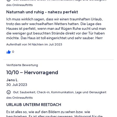
des Onlineauftritts
Naturnah und ruhig - nahezu perfekt
Ich muss wirklich sagen, dass wir einen traumhaften Urlaub,
trotz des sehr wechselhaften Wetters hatten. Die Lage des
Hauses ist perfekt, wenn man auf Rügen Ruhe sucht und man
die weniger gut besuchten Strände direkt vor der Tür haben
möchte. Das Haus ist toll eingerichtet und sehr sauber. Herr
Mardus ist überaus freundlich und hat uns auch während des
Aufenthalt von 14 Nächten im Juli 2023
Urlaubs sehr geholfen. Vielen Dank nochmals dafür!
0
Verifizierte Bewertung
10/10 – Hervorragend
Jens L.
30. Juli 2023
Gut: Sauberkeit, Check-in, Kommunikation, Lage und Genauigkeit
des Onlineauftritts
URLAUB UNTERM REETDACH
Es ist alles so, wie auf den Bildern zu sehen bzw. wie
beschrieben. Es ist alles sauber gewesen, Holzvorrat für die