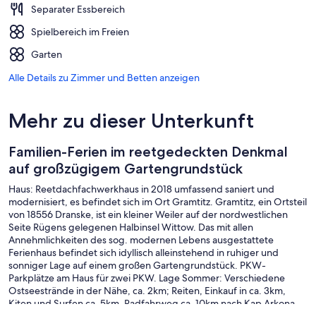
Separater Essbereich
Spielbereich im Freien
Garten
Alle Details zu Zimmer und Betten anzeigen
Mehr zu dieser Unterkunft
Familien-Ferien im reetgedeckten Denkmal
auf großzügigem Gartengrundstück
Haus: Reetdachfachwerkhaus in 2018 umfassend saniert und
modernisiert, es befindet sich im Ort Gramtitz. Gramtitz, ein Ortsteil
von 18556 Dranske, ist ein kleiner Weiler auf der nordwestlichen
Seite Rügens gelegenen Halbinsel Wittow. Das mit allen
Annehmlichkeiten des sog. modernen Lebens ausgestattete
Ferienhaus befindet sich idyllisch alleinstehend in ruhiger und
sonniger Lage auf einem großen Gartengrundstück. PKW-
Parkplätze am Haus für zwei PKW. Lage Sommer: Verschiedene
Ostseestrände in der Nähe, ca. 2km; Reiten, Einkauf in ca. 3km,
Kiten und Surfen ca. 5km, Radfahrweg ca. 10km nach Kap Arkona.