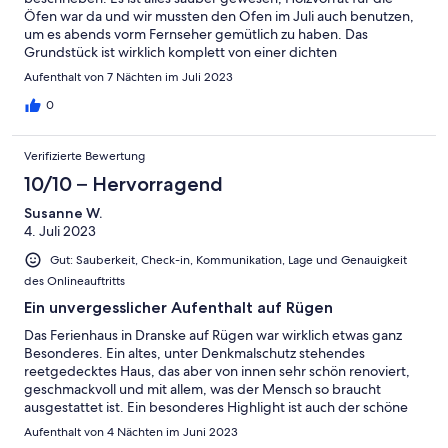
Öfen war da und wir mussten den Ofen im Juli auch benutzen,
um es abends vorm Fernseher gemütlich zu haben. Das
Grundstück ist wirklich komplett von einer dichten
Brombeerhecke umgeben und nur von der Gartentür
Aufenthalt von 7 Nächten im Juli 2023
zugänglich. Man ist sehr abgeschieden von der Umgebung,
man wirklich von niemandem gestört. Man fühlt sich wie vor 100
0
Jahren, auf dem Grundstück gibt es Apfel und Pflaume,
Holunder- ,Brombeer- und Stachelbeerbüsche, die sicher zur
Verifizierte Bewertung
entsprechenden Jahreszeit naschbar sind, ansonsten eignet
sich das Grundstück für Ruhesuchende zum Lesen unter
10/10 – Hervorragend
Bäumen, Vogel- und Naturbeobachtungen, Entspannen und
Susanne W.
Sonnen in vorhandenen Liegestühlen, Grillen und evtl.
4. Juli 2023
Federballspielen. WLAN ist über eine Funkkarte, und der
Internet- und Telefonempfang im Haus war mit unserem
Gut: Sauberkeit, Check-in, Kommunikation, Lage und Genauigkeit
Netzbetreiber nahezu unmöglich. Fernsehen hat via Satellit
des Onlineauftritts
problemlos funktioniert. Kaffeemaschine ersatzwürdig. Manche
Türen sind schwerstgängig. Das Alte Haus arbeitet halt in allen
Ein unvergesslicher Aufenthalt auf Rügen
Fugen, ist aber auf alt gemacht saniert. Wir wurden mit einer
Das Ferienhaus in Dranske auf Rügen war wirklich etwas ganz
Flasche Wein und vorbereiteten Kurkarten empfangen,
Besonderes. Ein altes, unter Denkmalschutz stehendes
Kommunikation mit Vermieter sehr gut per WhatsApp, wir
reetgedecktes Haus, das aber von innen sehr schön renoviert,
haben die Woche genossen und würden wieder hinfahren.
geschmackvoll und mit allem, was der Mensch so braucht
ausgestattet ist. Ein besonderes Highlight ist auch der schöne
Garten, in dem man nett sitzen, essen oder einfach nur dem
Aufenthalt von 4 Nächten im Juni 2023
Rauschen der Bäume und den Vögeln zuhören kann. Kurzum: