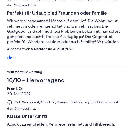
des Onlineauftritts
Perfekt für Urlaub bind Freunden oder Familie
Wir waren insgesamt 6 Nächte auf dem Hof. Die Wohnung ist
sehr neu, modern eingerichtet und war sehr sauber. Die
Gastgeber sind sehr nett, bei Problemen bekommt man sofort
geholfen und auch hilfreiche Ausflugtipps! Die Gegend ist
perfekt für Wandereinsetiger oder auch Familien! Wir würden
den Hof auf jeden Fall weiterempfehlen!
Aufenthalt von 5 Nächten im August 2023
0
Verifizierte Bewertung
10/10 – Hervorragend
Frank Q.
20. Mai 2022
Gut: Sauberkeit, Check-in, Kommunikation, Lage und Genauigkeit
des Onlineauftritts
Klasse Unterkunft!
Absolut zu empfehlen. Vermieter sehr nett und hilfsbereich.