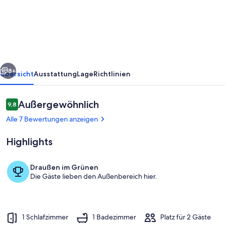
Ferienwohnung
mit
Blick
in
die
rück
Weiter
Berge
8+
Übersicht
Ausstattung
Lage
Richtlinien
Bewertungen
Außergewöhnlich
9,8
9,8 von 10.
Alle 7 Bewertungen anzeigen
Highlights
Draußen im Grünen
Die Gäste lieben den Außenbereich hier.
Außenbereich
1 Schlafzimmer
1 Badezimmer
Platz für 2 Gäste