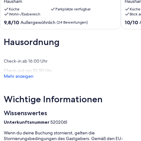
Hausham
Hausha
geschmackvoll
m.
eingerichtete
Küche
Parkplätze verfügbar
herrlic
Küche
Wohn-/Essbereich
Blick 
Wohnung
Panoram
mit
zw.
9.8
10.0
9,8/10
10/10
Außergewöhnlich
(24 Bewertungen)
Südbalkon
Schliers
von
von
Hausham
u.
10,
10,
Tegerns
Außergewöhnlich,
Außerge
Hausordnung
Hausha
(24
(31
Bewertungen)
Bewert
Check-in ab 16:00 Uhr
Check-out vor 10:30 Uhr
Mehr anzeigen
Wichtige Informationen
Wissenswertes
Unterkunftsnummer
5202061
Wenn du deine Buchung stornierst, gelten die
Stornierungsbedingungen des Gastgebers. Gemäß den EU-