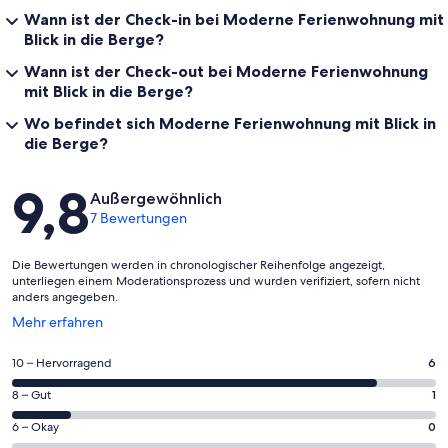
Wann ist der Check-in bei Moderne Ferienwohnung mit
Blick in die Berge?
Wann ist der Check-out bei Moderne Ferienwohnung
mit Blick in die Berge?
Wo befindet sich Moderne Ferienwohnung mit Blick in
die Berge?
Bewertungen
9,8
Außergewöhnlich
7 Bewertungen
Die Bewertungen werden in chronologischer Reihenfolge angezeigt,
unterliegen einem Moderationsprozess und wurden verifiziert, sofern nicht
anders angegeben.
Wird
Mehr erfahren
in
einem
6
10 – Hervorragend
6
neuen
von
Fenster
1
8 – Gut
1
insgesamt
geöffnet
von
7
0
6 – Okay
0
insgesamt