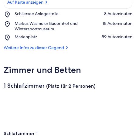
Auf Karte anzeigen
Place,
Schliersee Anlegestelle
‪8 Autominuten‬
Schliersee
Auf Karte anzeigen
Place,
Markus Wasmeier Bauernhof und
‪18 Autominuten‬
Anlegestelle
Markus
Wintersportmuseum
Wasmeier
Place,
Marienplatz
‪59 Autominuten‬
Bauernhof
Marienplatz
und
Weitere Infos zu dieser Gegend
Wintersportmuseum
Zimmer und Betten
1 Schlafzimmer
(Platz für 2 Personen)
Schlafzimmer 1