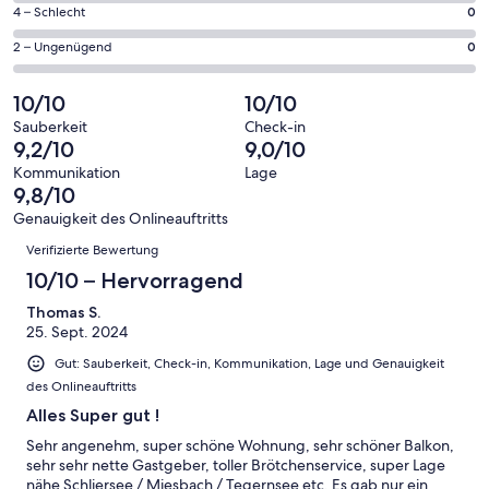
Gästebewertungen
von
7
0
4 – Schlecht
0
haben
insgesamt
Gästebewertungen
von
eine
7
0
2 – Ungenügend
0
haben
insgesamt
Bewertung
Gästebewertungen
von
eine
7
von
haben
insgesamt
10/10
10/10
Bewertung
Gästebewertungen
10
eine
7
von
haben
Sauberkeit
Check-in
-
Bewertung
Gästebewertungen
9,2/10
9,0/10
8
eine
Hervorragend
von
haben
-
Bewertung
Kommunikation
Lage
6
eine
9,8/10
Gut
von
-
Bewertung
4
Genauigkeit des Onlineauftritts
Okay
von
Bewertungen
-
Verifizierte Bewertung
2
Schlecht
-
10/10 – Hervorragend
Ungenügend
Thomas S.
25. Sept. 2024
Gut: Sauberkeit, Check-in, Kommunikation, Lage und Genauigkeit
des Onlineauftritts
Alles Super gut !
Sehr angenehm, super schöne Wohnung, sehr schöner Balkon,
sehr sehr nette Gastgeber, toller Brötchenservice, super Lage
nähe Schliersee / Miesbach / Tegernsee etc, Es gab nur ein