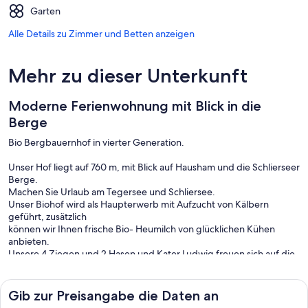
Garten
Alle Details zu Zimmer und Betten anzeigen
Mehr zu dieser Unterkunft
Moderne Ferienwohnung mit Blick in die
Berge
Bio Bergbauernhof in vierter Generation.
Unser Hof liegt auf 760 m, mit Blick auf Hausham und die Schlierseer
Berge.
Machen Sie Urlaub am Tegersee und Schliersee.
Unser Biohof wird als Haupterwerb mit Aufzucht von Kälbern
geführt, zusätzlich
können wir Ihnen frische Bio- Heumilch von glücklichen Kühen
anbieten.
Unsere 4 Ziegen und 2 Hasen und Kater Ludwig freuen sich auf die
Gäste.
Für die Kinder gibt es ein großes Trampolin im Garten.
Bei uns auf dem Hof wohnen Sie in 4* Ferienwohnungen mit
Gib zur Preisangabe die Daten an
traumhaften Ausblick in die Berge. Die Wohnungen sind modern