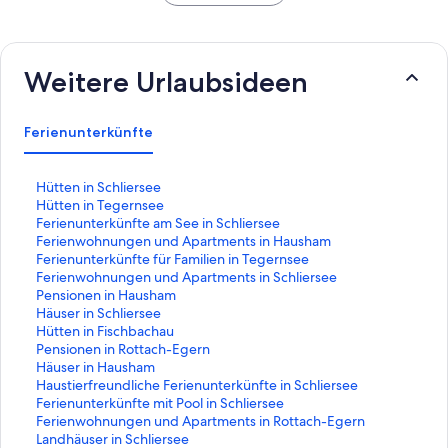
Weitere Urlaubsideen
Ferienunterkünfte
L
Hütten in Schliersee
i
L
Hütten in Tegernsee
n
i
L
Ferienunterkünfte am See in Schliersee
k
n
i
L
Ferienwohnungen und Apartments in Hausham
,
k
n
i
L
Ferienunterkünfte für Familien in Tegernsee
d
,
k
n
i
L
Ferienwohnungen und Apartments in Schliersee
e
d
,
k
n
i
L
Pensionen in Hausham
r
e
d
,
k
n
i
L
Häuser in Schliersee
d
r
e
d
,
k
n
i
L
Hütten in Fischbachau
i
d
r
e
d
,
k
n
i
L
Pensionen in Rottach-Egern
e
i
d
r
e
d
,
k
n
i
L
Häuser in Hausham
f
e
i
d
r
e
d
,
k
n
i
L
Haustierfreundliche Ferienunterkünfte in Schliersee
o
f
e
i
d
r
e
d
,
k
n
i
L
Ferienunterkünfte mit Pool in Schliersee
l
o
f
e
i
d
r
e
d
,
k
n
i
L
Ferienwohnungen und Apartments in Rottach-Egern
g
l
o
f
e
i
d
r
e
d
,
k
n
i
L
Landhäuser in Schliersee