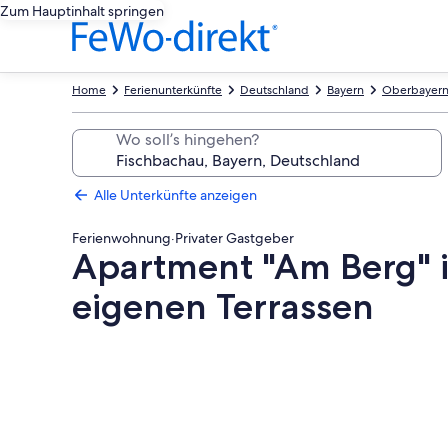
Zum Hauptinhalt springen
Home
Ferienunterkünfte
Deutschland
Bayern
Oberbayer
Wo soll’s hingehen?
Alle Unterkünfte anzeigen
Ferienwohnung
·
Privater Gastgeber
Apartment "Am Berg" 
eigenen Terrassen
Fotogalerie
von
Apartment
"Am