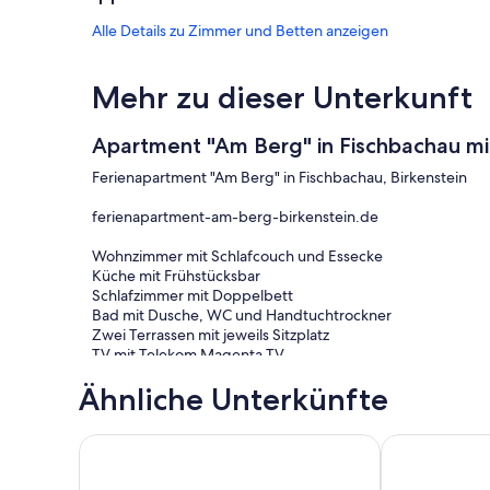
Alle Details zu Zimmer und Betten anzeigen
Mehr zu dieser Unterkunft
Apartment "Am Berg" in Fischbachau mi
Ferienapartment "Am Berg" in Fischbachau, Birkenstein
ferienapartment-am-berg-birkenstein.de
Wohnzimmer mit Schlafcouch und Essecke
Küche mit Frühstücksbar
Schlafzimmer mit Doppelbett
Bad mit Dusche, WC und Handtuchtrockner
Zwei Terrassen mit jeweils Sitzplatz
TV mit Telekom Magenta TV
WLAN mit 200 Mbit/s
Ähnliche Unterkünfte
Backofen, Kochfeld, Kühlschrank, Geschirrspülmaschine,
Bettwäsche und Handtücher
Separater Eingang
"Wohnung am Bach" - very quiet area with its own t
Gemütliches A
Check-In mit Schlüsselsafe möglich
Bergblick oder/und Blick ins Grüne