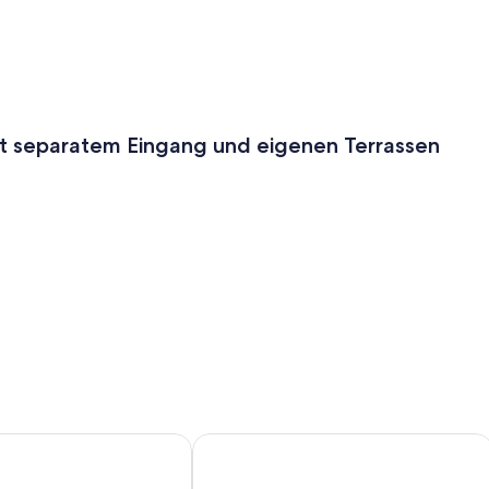
t separatem Eingang und eigenen Terrassen
 Senseo Kaffeemaschine, Geschirr und Töpfe
errace and garage
ppartment mit Garten in sehr ruhiger Lage
Moderne Ferienwohnung mit Ausblick