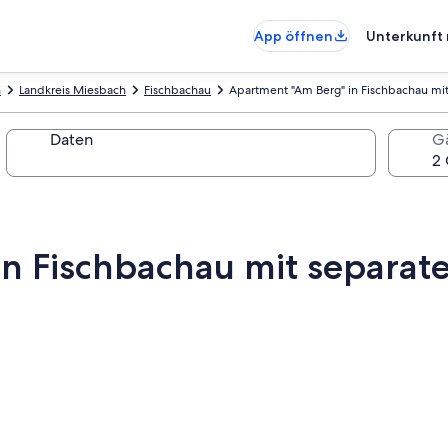
App öffnen
Unterkunft 
n
Landkreis Miesbach
Fischbachau
Apartment "Am Berg" in Fischbachau mi
Daten
G
in Fischbachau mit separa