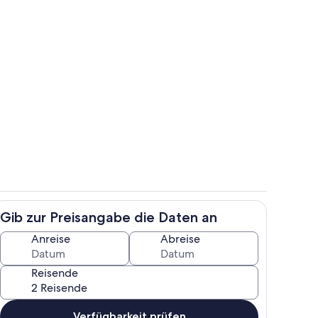
t Morgensonne
Wohnzimmer
Gib zur Preisangabe die Daten an
h
Eingang der Fewo mit Abendterrasse
Anreise
Abreise
Reisende
Verfügbarkeit prüfen