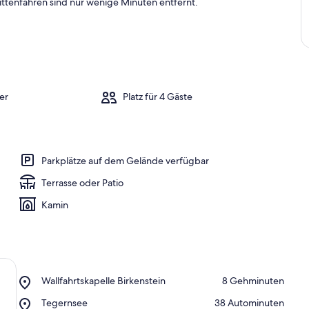
ittenfahren sind nur wenige Minuten entfernt.
er
Platz für 4 Gäste
Parkplätze auf dem Gelände verfügbar
Terrasse oder Patio
Kamin
Place,
Wallfahrtskapelle Birkenstein
‪8 Gehminuten‬
Wallfahrtskapelle
Place,
Tegernsee
‪38 Autominuten‬
Birkenstein