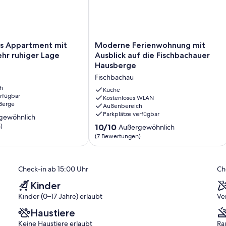
ter installiert sind.
Moderne
s Appartment mit
Moderne Ferienwohnung mit
Ferienwohnung
ehr ruhiger Lage
Ausblick auf die Fischbachauer
irkenstein in einer kleinen Nebenstraße zu finden, ruhig und doch
mit
Hausberge
Ausblick
e eigene Familie gebauten, architektonisch interessanten
Fischbachau
auf
 separatem Eingang und zwei eigenen Terrassen.
h
die
Küche
erfügbar
Fischbachauer
Kostenloses WLAN
Wanderungen und Fahrradtouren direkt von der Haustür oder auch
 Berge
Außenbereich
Hausberge
Parkplätze verfügbar
Fischbachau
gewöhnlich
ber auch die schnell erreichbaren Städte wie München, Rosenheim
10.0
)
10/10
Außergewöhnlich
keiten bei jedem Wetter.
von
(7 Bewertungen)
atur- und Kulturliebhaber.
ich,
10,
Außergewöhnlich,
)
(7
Check-in ab 15:00 Uhr
Ch
Bewertungen)
Kinder
Kinder (0–17 Jahre) erlaubt
Ve
Haustiere
Keine Haustiere erlaubt
Ra