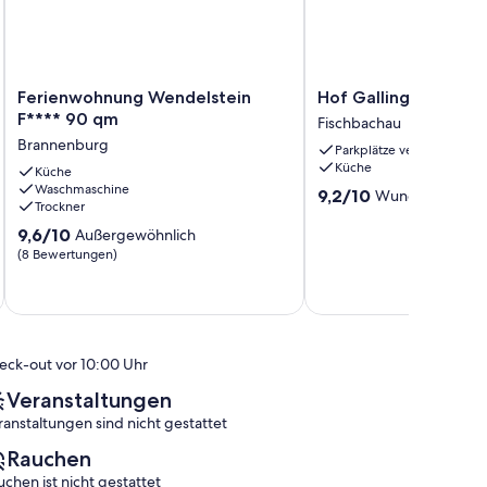
Ferienwohnung
Hof
Ferienwohnung Wendelstein
Hof Galling - FW 1, 
Wendelstein
Galling
F**** 90 qm
Fischbachau
F****
-
Brannenburg
Parkplätze verfügbar
90
FW
Küche
qm
Küche
1,
Waschmaschine
Brannenburg
Deutschland
9.2
9,2/10
Wunderbar
(27 
Trockner
Fischbachau
von
9.6
10,
9,6/10
Außergewöhnlich
von
Wunderbar,
(8 Bewertungen)
10,
(27
Außergewöhnlich,
Bewertungen)
(8
Bewertungen)
eck-out vor 10:00 Uhr
Veranstaltungen
ranstaltungen sind nicht gestattet
Rauchen
uchen ist nicht gestattet