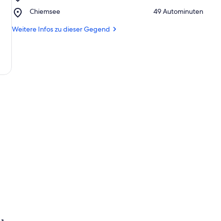
Tegernsee
Place,
Chiemsee
‪49 Autominuten‬
Chiemsee
Weitere Infos zu dieser Gegend