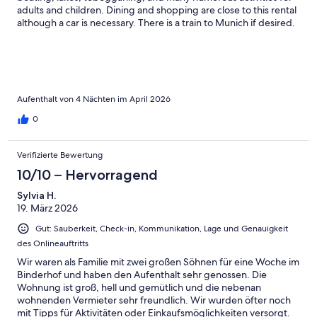
adults and children. Dining and shopping are close to this rental
although a car is necessary. There is a train to Munich if desired.
We loved our stay. Our hosts were responsive to our questions
and helped us when we needed help. We would definitely stay
here again. Well stocked and very clean.
Aufenthalt von 4 Nächten im April 2026
0
Verifizierte Bewertung
10/10 – Hervorragend
Sylvia H.
19. März 2026
Gut: Sauberkeit, Check-in, Kommunikation, Lage und Genauigkeit
des Onlineauftritts
Wir waren als Familie mit zwei großen Söhnen für eine Woche im
Binderhof und haben den Aufenthalt sehr genossen. Die
Wohnung ist groß, hell und gemütlich und die nebenan
wohnenden Vermieter sehr freundlich. Wir wurden öfter noch
mit Tipps für Aktivitäten oder Einkaufsmöglichkeiten versorgt.