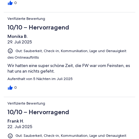
Vermieterin hat uns sehr herzlich empfangen und es war
0
praktisch, einen Parkplatz direkt vor der Tür zu haben.Absolut
empfehlenswert – wir kommen sehr gerne wieder!
Verifizierte Bewertung
10/10 – Hervorragend
Monika B.
29. Juli 2025
Gut: Sauberkeit, Check-in, Kommunikation, Lage und Genauigkeit
des Onlineauftritts
Wir hatten eine super schöne Zeit, die FW war vom Feinsten, es
hat uns an nichts gefeht.
Aufenthalt von 5 Nächten im Juli 2025
0
Verifizierte Bewertung
10/10 – Hervorragend
Frank H.
22. Juli 2025
Gut: Sauberkeit, Check-in, Kommunikation, Lage und Genauigkeit