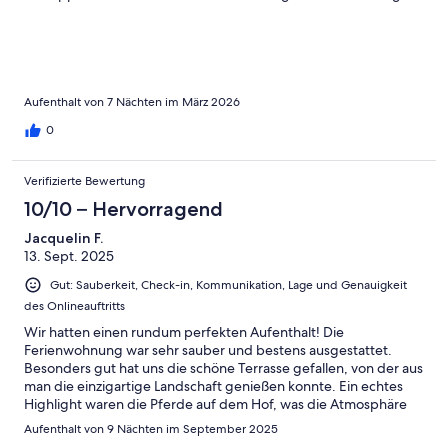
In der Umgebung gibt es viele Möglichkeiten, ohne allzu lange
Anfahrtswege die großartige Landschaft der Voralpen zu
erkunden. Ein zusätzliches Plus war die Möglichkeit, unser E-
Auto vor Ort zu laden! Vielen Dank für die schöne Woche!
Aufenthalt von 7 Nächten im März 2026
0
Verifizierte Bewertung
10/10 – Hervorragend
Jacquelin F.
13. Sept. 2025
Gut: Sauberkeit, Check-in, Kommunikation, Lage und Genauigkeit
des Onlineauftritts
Wir hatten einen rundum perfekten Aufenthalt! Die
Ferienwohnung war sehr sauber und bestens ausgestattet.
Besonders gut hat uns die schöne Terrasse gefallen, von der aus
man die einzigartige Landschaft genießen konnte. Ein echtes
Highlight waren die Pferde auf dem Hof, was die Atmosphäre
noch idyllischer gemacht hat.Der Wohlfühlfaktor lag bei 1000 –
Aufenthalt von 9 Nächten im September 2025
man merkt sofort, dass hier mit Herz gearbeitet wird. Die nette