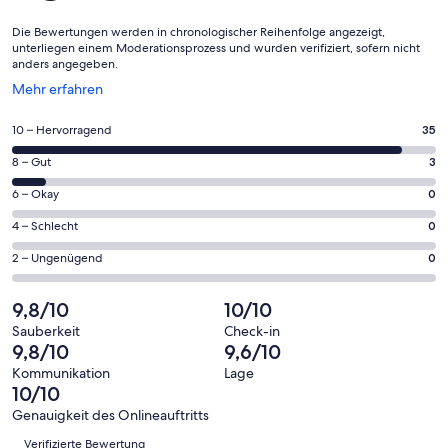
Die Bewertungen werden in chronologischer Reihenfolge angezeigt,
unterliegen einem Moderationsprozess und wurden verifiziert, sofern nicht
anders angegeben.
Wird
Mehr erfahren
in
einem
35
10 – Hervorragend
35
neuen
von
Fenster
3
8 – Gut
3
insgesamt
geöffnet
von
38
0
6 – Okay
0
insgesamt
Gästebewertungen
von
38
0
4 – Schlecht
0
haben
insgesamt
Gästebewertungen
von
eine
38
0
2 – Ungenügend
0
haben
insgesamt
Bewertung
Gästebewertungen
von
eine
38
von
haben
insgesamt
9,8/10
10/10
Bewertung
Gästebewertungen
10
eine
38
von
haben
Sauberkeit
Check-in
-
Bewertung
Gästebewertungen
9,8/10
9,6/10
8
eine
Hervorragend
von
haben
-
Bewertung
Kommunikation
Lage
6
eine
10/10
Gut
von
-
Bewertung
4
Genauigkeit des Onlineauftritts
Okay
von
Bewertungen
-
Verifizierte Bewertung