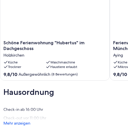
Rosenheim/Salzburg/Kufstein.
Sowohl in der näheren Umgebung als auch in den nahe gelegenen
Bergen gibt es jede Menge Ausflugziele und Aktivitäten.
Schöne
Ferien
Schöne Ferienwohnung "Hubertus" im
Ferien
Ferienwohnung
auf
Dachgeschoss
Münche
"Hubertus"
dem
Holzkirchen
Aying
im
Dorf
Dachgeschoss
Küche
Waschmaschine
zwische
Küche
Trockner
Haustiere erlaubt
Mikro
Holzkirchen
Münche
und
9.8
9.8
9,8/10
9,8/10
Außergewöhnlich
(8 Bewertungen)
den
von
von
Alpen
10,
10,
Aying
Außergewöhnlich,
Außerge
Hausordnung
(8
(59
Bewertungen)
Bewert
Check-in ab 16:00 Uhr
Check-out vor 11:00 Uhr
Mehr anzeigen