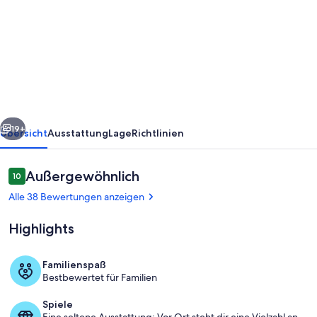
Große
Ferienwohnung
im
schönen
Mangfalltal
unterhalb
rück
Weiter
des
19+
Übersicht
Ausstattung
Lage
Richtlinien
Irschenbergs
Bewertungen
Außergewöhnlich
10
10 von 10.
Alle 38 Bewertungen anzeigen
Highlights
Familienspaß
Bestbewertet für Familien
Speisen
Spiele