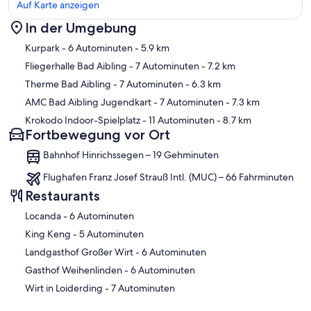
Auf Karte anzeigen
In der Umgebung
Karte
Kurpark
- 6 Autominuten
- 5.9 km
Fliegerhalle Bad Aibling
- 7 Autominuten
- 7.2 km
Therme Bad Aibling
- 7 Autominuten
- 6.3 km
AMC Bad Aibling Jugendkart
- 7 Autominuten
- 7.3 km
Krokodo Indoor-Spielplatz
- 11 Autominuten
- 8.7 km
Fortbewegung vor Ort
Bahnhof Hinrichssegen – 19 Gehminuten
Flughafen Franz Josef Strauß Intl. (MUC) – 66 Fahrminuten
Restaurants
‪Locanda - ‬6 Autominuten
‪King Keng - ‬5 Autominuten
‪Landgasthof Großer Wirt - ‬6 Autominuten
‪Gasthof Weihenlinden - ‬6 Autominuten
‪Wirt in Loiderding - ‬7 Autominuten