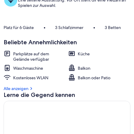
Eine seltene Ausstattung: Vor Ort steht dir eine Vielzahl an
Spielen zur Auswahl.
Platz für 6 Gäste
•
3 Schlafzimmer
•
3 Betten
Beliebte Annehmlichkeiten
Parkplätze auf dem
Küche
Gelände verfügbar
Waschmaschine
Balkon
Kostenloses WLAN
Balkon oder Patio
Alle anzeigen
Lerne die Gegend kennen