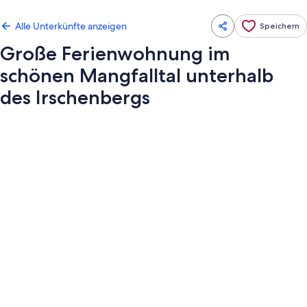
Alle Unterkünfte anzeigen
Speichern
Große Ferienwohnung im
schönen Mangfalltal unterhalb
des Irschenbergs
Fotogalerie
von