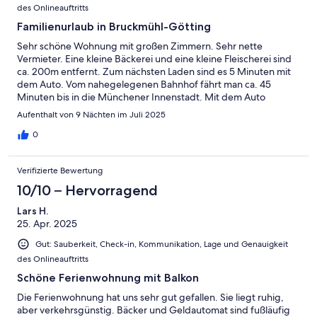
des Onlineauftritts
Familienurlaub in Bruckmühl-Götting
Sehr schöne Wohnung mit großen Zimmern. Sehr nette
Vermieter. Eine kleine Bäckerei und eine kleine Fleischerei sind
ca. 200m entfernt. Zum nächsten Laden sind es 5 Minuten mit
dem Auto. Vom nahegelegenen Bahnhof fährt man ca. 45
Minuten bis in die Münchener Innenstadt. Mit dem Auto
erreicht man in ca. 30 Minuten den Chiemsee, Tegernsee... und
Aufenthalt von 9 Nächten im Juli 2025
viele andere interessante Freizeitmöglichkeiten.
0
Verifizierte Bewertung
10/10 – Hervorragend
Lars H.
25. Apr. 2025
Gut: Sauberkeit, Check-in, Kommunikation, Lage und Genauigkeit
des Onlineauftritts
Schöne Ferienwohnung mit Balkon
Die Ferienwohnung hat uns sehr gut gefallen. Sie liegt ruhig,
aber verkehrsgünstig. Bäcker und Geldautomat sind fußläufig