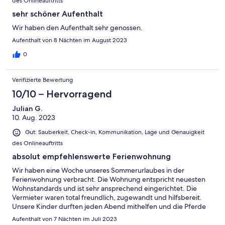
des Onlineauftritts
sehr schöner Aufenthalt
Wir haben den Aufenthalt sehr genossen.
Aufenthalt von 8 Nächten im August 2023
0
Verifizierte Bewertung
10/10 – Hervorragend
Julian G.
10. Aug. 2023
Gut: Sauberkeit, Check-in, Kommunikation, Lage und Genauigkeit
des Onlineauftritts
absolut empfehlenswerte Ferienwohnung
Wir haben eine Woche unseres Sommerurlaubes in der
Ferienwohnung verbracht. Die Wohnung entspricht neuesten
Wohnstandards und ist sehr ansprechend eingerichtet. Die
Vermieter waren total freundlich, zugewandt und hilfsbereit.
Unsere Kinder durften jeden Abend mithelfen und die Pferde
füttern. Als Ausgangspunkt für Ausflüge ins Umland liegt die
Aufenthalt von 7 Nächten im Juli 2023
Wohnung super. Alles in Allem ist die Wohnung absolut