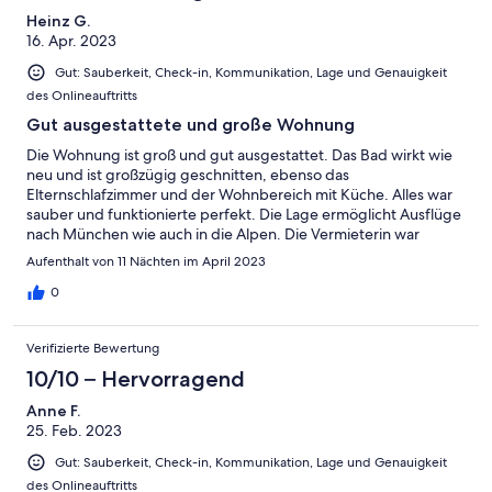
Heinz G.
16. Apr. 2023
Gut: Sauberkeit, Check-in, Kommunikation, Lage und Genauigkeit
des Onlineauftritts
Gut ausgestattete und große Wohnung
Die Wohnung ist groß und gut ausgestattet. Das Bad wirkt wie
neu und ist großzügig geschnitten, ebenso das
Elternschlafzimmer und der Wohnbereich mit Küche. Alles war
sauber und funktionierte perfekt. Die Lage ermöglicht Ausflüge
nach München wie auch in die Alpen. Die Vermieterin war
freundlich und beantwortete alle Fragen. Wir waren bestens
Aufenthalt von 11 Nächten im April 2023
zufrieden und würden jederzeit wieder buchen!
0
Verifizierte Bewertung
10/10 – Hervorragend
Anne F.
25. Feb. 2023
Gut: Sauberkeit, Check-in, Kommunikation, Lage und Genauigkeit
des Onlineauftritts