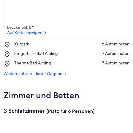
Bruckmühl, BY
Auf Karte anzeigen
Place,
Kurpark
‪6 Autominuten‬
Kurpark
Auf Karte anzeigen
Place,
Fliegerhalle Bad Aibling
‪7 Autominuten‬
Fliegerhalle
Place,
Therme Bad Aibling
‪7 Autominuten‬
Bad
Therme
Aibling
Bad
Weitere Infos zu dieser Gegend
Aibling
Zimmer und Betten
3 Schlafzimmer
(Platz für 6 Personen)