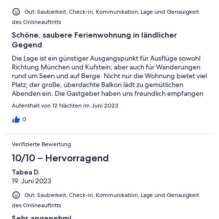
Gut: Sauberkeit, Check-in, Kommunikation, Lage und Genauigkeit
des Onlineauftritts
Schöne, saubere Ferienwohnung in ländlicher
Gegend
Die Lage ist ein günstiger Ausgangspunkt für Ausflüge sowohl
Richtung München und Kufstein; aber auch für Wanderungen
rund um Seen und auf Berge. Nicht nur die Wohnung bietet viel
Platz; der große, überdachte Balkon lädt zu gemütlichen
Abenden ein. Die Gastgeber haben uns freundlich empfangen
und mit guten Tipps versorgt. Wir haben uns wohlgefühlt.
Aufenthalt von 12 Nächten im Juni 2023
0
Verifizierte Bewertung
10/10 – Hervorragend
Tabea D.
19. Juni 2023
Gut: Sauberkeit, Check-in, Kommunikation, Lage und Genauigkeit
des Onlineauftritts
Sehr angenehm!