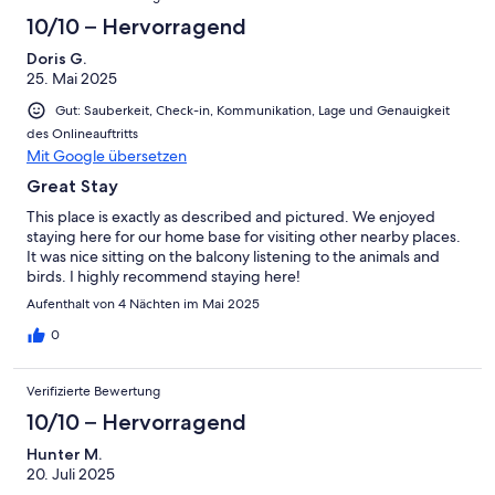
2
Schlecht
-
10/10 – Hervorragend
Ungenügend
Doris G.
25. Mai 2025
Gut: Sauberkeit, Check-in, Kommunikation, Lage und Genauigkeit
des Onlineauftritts
Mit Google übersetzen
Great Stay
This place is exactly as described and pictured. We enjoyed
staying here for our home base for visiting other nearby places.
It was nice sitting on the balcony listening to the animals and
birds. I highly recommend staying here!
Aufenthalt von 4 Nächten im Mai 2025
0
Verifizierte Bewertung
10/10 – Hervorragend
Hunter M.
20. Juli 2025