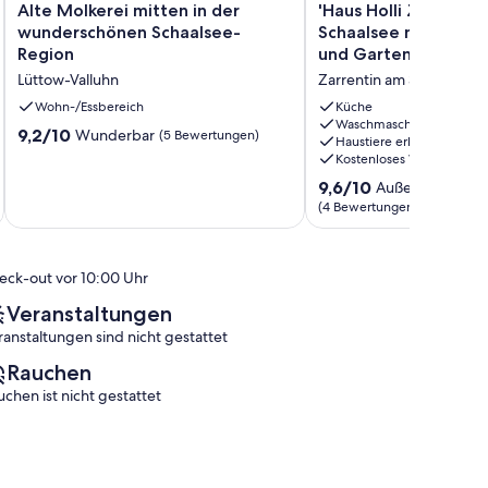
Alte
'Haus
Alte Molkerei mitten in der
'Haus Holli Zarrentin
Molkerei
Holli
wunderschönen Schaalsee-
Schaalsee mit privat
mitten
Zarrentin'
Region
und Garten
in
am
Lüttow-Valluhn
Zarrentin am Schaalsee
der
Schaalsee
wunderschönen
mit
Wohn-/Essbereich
Küche
Schaalsee-
privater
Waschmaschine
9.2
9,2/10
Wunderbar
(5 Bewertungen)
Haustiere erlaubt
Region
Terrasse
von
Kostenloses WLAN
Lüttow-
und
10,
Valluhn
Garten
9.6
9,6/10
Außergewöhnli
Wunderbar,
Zarrentin
von
(4 Bewertungen)
(5
am
10,
Bewertungen)
Schaalsee
Außergewöhnlich,
(4
eck-out vor 10:00 Uhr
Bewertungen)
Veranstaltungen
ranstaltungen sind nicht gestattet
Rauchen
uchen ist nicht gestattet