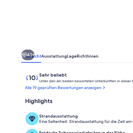
41+
Übersicht
Ausstattung
Lage
Richtlinien
Bewertungen
10
Sehr beliebt
von
Unter den am besten bewerteten Unterkünften in dieser
10,
Alle 19 geprüften Bewertungen anzeigen
Sehr
beliebt
Highlights
Außenbereic
Strandausstattung
Eine Seltenheit: Strandausstattung für die Zeit am
Entdecke Sehenswürdigkeiten in der Nähe