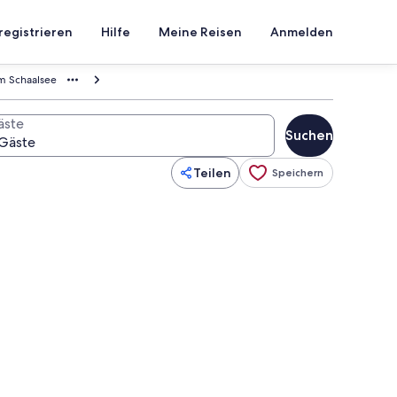
registrieren
Hilfe
Meine Reisen
Anmelden
m Schaalsee
äste
Suchen
Teilen
Speichern