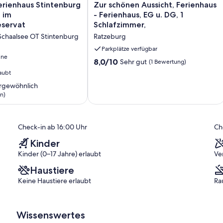
Zur
erienhaus Stintenburg
Zur schönen Aussicht, Ferienhaus
schönen
n im
- Ferienhaus, EG u. DG, 1
Aussicht,
eservat
Schlafzimmer,
Ferienhaus
Schaalsee OT Stintenburg
Ratzeburg
-
Ferienhaus,
Parkplätze verfügbar
ine
EG
8.0
8,0/10
Sehr gut
(1 Bewertung)
rvat
u.
von
aubt
DG,
10,
1
rgewöhnlich
Sehr
Schlafzimmer,
n)
gut,
Ratzeburg
(1
ich,
Bewertung)
Check-in ab 16:00 Uhr
Ch
)
Kinder
Kinder (0–17 Jahre) erlaubt
Ve
Haustiere
Keine Haustiere erlaubt
Ra
Wissenswertes