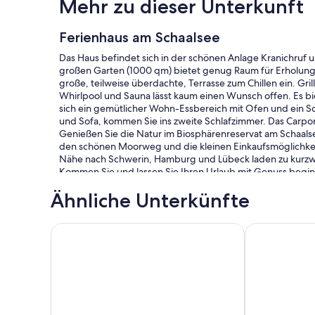
Mehr zu dieser Unterkunft
Ferienhaus am Schaalsee
Das Haus befindet sich in der schönen Anlage Kranichruf 
großen Garten (1000 qm) bietet genug Raum für Erholung,
große, teilweise überdachte, Terrasse zum Chillen ein. Gri
Whirlpool und Sauna lässt kaum einen Wunsch offen. Es bi
sich ein gemütlicher Wohn-Essbereich mit Ofen und ein Sc
und Sofa, kommen Sie ins zweite Schlafzimmer. Das Carport
Genießen Sie die Natur im Biosphärenreservat am Schaalse
den schönen Moorweg und die kleinen Einkaufsmöglichkeite
Nähe nach Schwerin, Hamburg und Lübeck laden zu kurzwe
Kommen Sie und lassen Sie Ihren Urlaub mit Genuss begin
Ähnliche Unterkünfte
Wo Geschichte, Ruhe und Natur zusammenkommen 
Urlaub im Fer