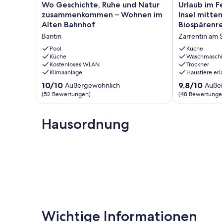
Wo
Urlaub
Wo Geschichte, Ruhe und Natur
Urlaub im F
Geschichte,
im
zusammenkommen – Wohnen im
Insel mitte
Ruhe
Ferienhaus
Alten Bahnhof
Biospärenr
und
Stintenburg
Bantin
Zarrentin am 
Natur
Insel
zusammenkommen
mitten
Pool
Küche
–
Küche
im
Waschmasch
Kostenloses WLAN
Trockner
Wohnen
Biospärenrese
Klimaanlage
Haustiere erl
im
Zarrentin
Alten
am
10.0
9.8
10/10
9,8/10
Außergewöhnlich
Auße
Bahnhof
Schaalsee
von
von
(52 Bewertungen)
(48 Bewertunge
Bantin
OT
10,
10,
Stintenburg
Außergewöhnlich,
Außergewöhnl
(52
Hausordnung
(48
Bewertungen)
Bewertungen
Wichtige Informationen