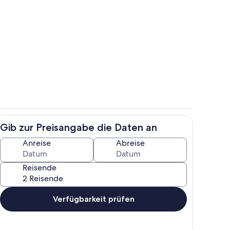
ch
Speisen im Freien
Gib zur Preisangabe die Daten an
io
Außenbereich
Anreise
Abreise
Reisende
Verfügbarkeit prüfen