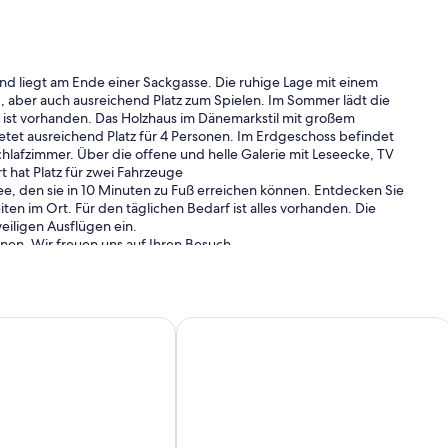
und liegt am Ende einer Sackgasse. Die ruhige Lage mit einem
 aber auch ausreichend Platz zum Spielen. Im Sommer lädt die
ll ist vorhanden. Das Holzhaus im Dänemarkstil mit großem
etet ausreichend Platz für 4 Personen. Im Erdgeschoss befindet
hlafzimmer. Über die offene und helle Galerie mit Leseecke, TV
 hat Platz für zwei Fahrzeuge
e, den sie in 10 Minuten zu Fuß erreichen können. Entdecken Sie
n im Ort. Für den täglichen Bedarf ist alles vorhanden. Die
iligen Ausflügen ein.
nen. Wir freuen uns auf Ihren Besuch.
– Wohnen im Alten Bahnhof
ienhaus Stintenburg Insel mitten im Biospärenreservat
Zur schönen Aussicht, Ferienhaus - Fe