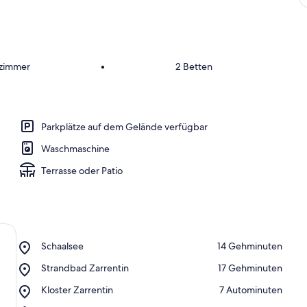
a
m
b
e
s
fzimmer
•
2 Betten
t
e
n
b
Parkplätze auf dem Gelände verfügbar
e
Waschmaschine
w
e
Terrasse oder Patio
r
t
e
t
e
n
Place,
Schaalsee
‪14 Gehminuten‬
Schaalsee
U
Place,
Strandbad Zarrentin
‪17 Gehminuten‬
n
Strandbad
t
Place,
Kloster Zarrentin
‪7 Autominuten‬
Zarrentin
e
Kloster