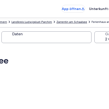
App öffnen
Unterkunft 
mmern
Landkreis Ludwigslust-Parchim
Zarrentin am Schaalsee
Ferienhaus a
Daten
G
ee