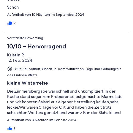
Schön
Aufenthalt von 10 Nächten im September 2024
2
Verifizierte Bewertung
10/10 – Hervorragend
Kristin P.
12. Feb. 2024
Gut: Sauberkeit, Check-in, Kommunikation, Lage und Genauigkeit
des Onlineauftritts
kleine Winterreise
Die Zimmerübergabe war schnell und unkompliziert.In der
Küche stand sogar zum Probieren selbstgemachte Marmelade
und wir konnten Salami aus eigener Herstellung kaufen,sehr
lecker.Wir waren 5 Tage vor Ort und haben die Zeit trotz
schlechten Wetters genutzt und waren z.B.in der Skihalle und
waren einen Tag in Hamburg.Vor Ort waren wir aufgrund der
Aufenthalt von 3 Nächten im Februar 2024
Regenschauer wenig unterwegs.Schade fand ich auch,dass das
Pahlhus geschlossen hatte,aber dafür können die Vermieter
1