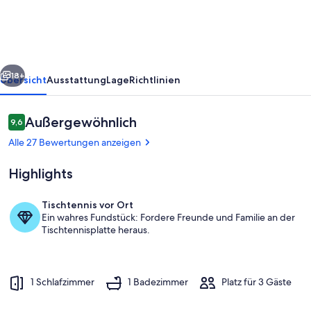
rück
Weiter
18+
Übersicht
Ausstattung
Lage
Richtlinien
Bewertungen
Außergewöhnlich
9,6
9,6 von 10.
Alle 27 Bewertungen anzeigen
Highlights
Tischtennis vor Ort
Ein wahres Fundstück: Fordere Freunde und Familie an der
Kamin
Tischtennisplatte heraus.
1 Schlafzimmer
1 Badezimmer
Platz für 3 Gäste