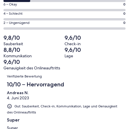
von
27
0
6 – Okay
0
insgesamt
Gästebewertungen
von
27
0
4 – Schlecht
0
haben
insgesamt
Gästebewertungen
von
eine
27
0
2 – Ungenügend
0
haben
insgesamt
Bewertung
Gästebewertungen
von
eine
27
von
haben
insgesamt
9,8/10
9,6/10
Bewertung
Gästebewertungen
10
eine
27
von
haben
Sauberkeit
Check-in
-
Bewertung
Gästebewertungen
8,8/10
9,6/10
8
eine
Hervorragend
von
haben
-
Bewertung
Kommunikation
Lage
6
eine
9,6/10
Gut
von
-
Bewertung
4
Genauigkeit des Onlineauftritts
Okay
von
Bewertungen
-
Verifizierte Bewertung
2
Schlecht
-
10/10 – Hervorragend
Ungenügend
Andreas N.
4. Juni 2023
Gut: Sauberkeit, Check-in, Kommunikation, Lage und Genauigkeit
des Onlineauftritts
Super
Super