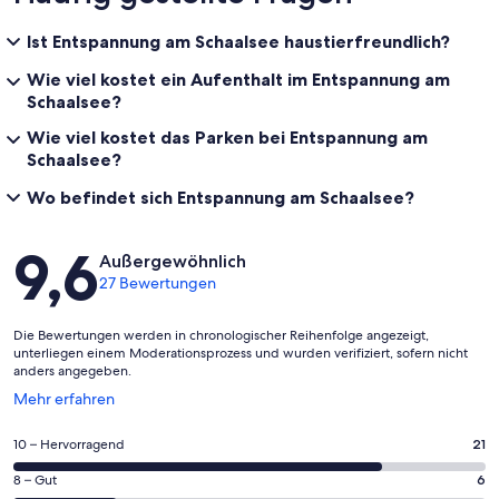
Ist Entspannung am Schaalsee haustierfreundlich?
Wie viel kostet ein Aufenthalt im Entspannung am
Schaalsee?
Wie viel kostet das Parken bei Entspannung am
Schaalsee?
Wo befindet sich Entspannung am Schaalsee?
Bewertungen
9,6
Außergewöhnlich
27 Bewertungen
Die Bewertungen werden in chronologischer Reihenfolge angezeigt,
unterliegen einem Moderationsprozess und wurden verifiziert, sofern nicht
anders angegeben.
Wird
Mehr erfahren
in
einem
21
10 – Hervorragend
21
neuen
von
Fenster
6
8 – Gut
6
insgesamt
geöffnet