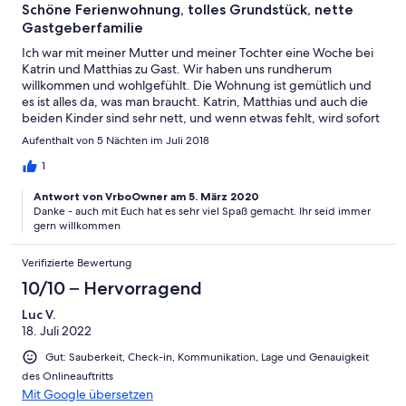
Schöne Ferienwohnung, tolles Grundstück, nette
Gastgeberfamilie
Ich war mit meiner Mutter und meiner Tochter eine Woche bei
Katrin und Matthias zu Gast. Wir haben uns rundherum
willkommen und wohlgefühlt. Die Wohnung ist gemütlich und
es ist alles da, was man braucht. Katrin, Matthias und auch die
beiden Kinder sind sehr nett, und wenn etwas fehlt, wird sofort
Abhilfe geschaffen. Für meine Tochter war es besonders schön,
Aufenthalt von 5 Nächten im Juli 2018
sie durfte sich mit um die Schweine, Gänse und Hühner
kümmern, und besonders gerne hat sie die Katze gestreichelt.
1
Wir konnten draußen essen, der Schaalsee und
Antwort von VrboOwner am 5. März 2020
Einkaufsmöglichkeiten sind mit dem Auto gut und schnell zu
Danke - auch mit Euch hat es sehr viel Spaß gemacht. Ihr seid immer
erreichen. Wir können die Unterkunft nur weiter empfehlen
gern willkommen
und kommen gerne wieder. Lysann, Petra und Frida
Verifizierte Bewertung
10/10 – Hervorragend
Luc V.
18. Juli 2022
Gut: Sauberkeit, Check-in, Kommunikation, Lage und Genauigkeit
des Onlineauftritts
Mit Google übersetzen