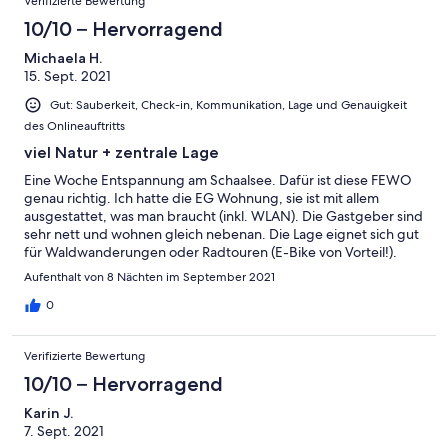
Verifizierte Bewertung
10/10 – Hervorragend
Michaela H.
15. Sept. 2021
Gut: Sauberkeit, Check-in, Kommunikation, Lage und Genauigkeit
des Onlineauftritts
viel Natur + zentrale Lage
Eine Woche Entspannung am Schaalsee. Dafür ist diese FEWO
genau richtig. Ich hatte die EG Wohnung, sie ist mit allem
ausgestattet, was man braucht (inkl. WLAN). Die Gastgeber sind
sehr nett und wohnen gleich nebenan. Die Lage eignet sich gut
für Waldwanderungen oder Radtouren (E-Bike von Vorteil!).
Regionale und überregionale Ausflugsziele sind mit dem Auto
Aufenthalt von 8 Nächten im September 2021
innerhalb 1 Stunde erreichbar. Einkaufsmöglichkeiten gibt es in
Zarrentin. Ich habe mich sehr wohl gefühlt und kann die
0
Wohnung guten Gewissens weiterempfehlen.
Verifizierte Bewertung
10/10 – Hervorragend
Karin J.
7. Sept. 2021