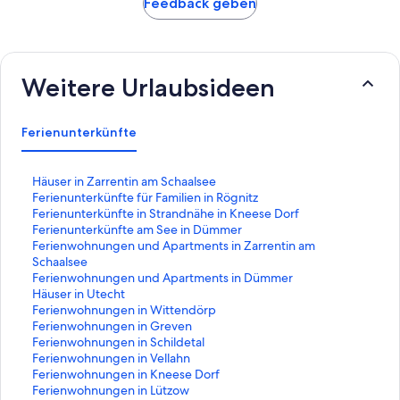
Feedback geben
Weitere Urlaubsideen
Ferienunterkünfte
L
Häuser in Zarrentin am Schaalsee
i
L
Ferienunterkünfte für Familien in Rögnitz
n
i
L
Ferienunterkünfte in Strandnähe in Kneese Dorf
k
n
i
L
Ferienunterkünfte am See in Dümmer
,
k
n
i
L
Ferienwohnungen und Apartments in Zarrentin am
d
,
k
n
i
Schaalsee
e
d
,
k
n
L
Ferienwohnungen und Apartments in Dümmer
r
e
d
,
k
i
L
Häuser in Utecht
d
r
e
d
,
n
i
L
Ferienwohnungen in Wittendörp
i
d
r
e
d
k
n
i
L
Ferienwohnungen in Greven
e
i
d
r
e
,
k
n
i
L
Ferienwohnungen in Schildetal
f
e
i
d
r
d
,
k
n
i
L
Ferienwohnungen in Vellahn
o
f
e
i
d
e
d
,
k
n
i
L
Ferienwohnungen in Kneese Dorf
l
o
f
e
i
r
e
d
,
k
n
i
L
Ferienwohnungen in Lützow