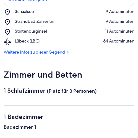
Place,
Schaalsee
‪9 Autominuten‬
Auf Karte anzeigen
Schaalsee
Place,
Strandbad Zarrentin
‪9 Autominuten‬
Strandbad
Place,
Stintenburginsel
‪11 Autominuten‬
Zarrentin
Stintenburginsel
Airport,
Lübeck (LBC)
‪64 Autominuten‬
Lübeck
(LBC)
Weitere Infos zu dieser Gegend
Zimmer und Betten
1 Schlafzimmer
(Platz für 3 Personen)
1 Badezimmer
Badezimmer 1