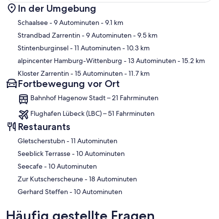
In der Umgebung
Karte
Schaalsee
- 9 Autominuten
- 9.1 km
Strandbad Zarrentin
- 9 Autominuten
- 9.5 km
Stintenburginsel
- 11 Autominuten
- 10.3 km
alpincenter Hamburg-Wittenburg
- 13 Autominuten
- 15.2 km
Kloster Zarrentin
- 15 Autominuten
- 11.7 km
Fortbewegung vor Ort
Bahnhof Hagenow Stadt – 21 Fahrminuten
Flughafen Lübeck (LBC) – 51 Fahrminuten
Restaurants
‪Gletscherstubn - ‬11 Autominuten
‪Seeblick Terrasse - ‬10 Autominuten
‪Seecafe - ‬10 Autominuten
‪Zur Kutscherscheune - ‬18 Autominuten
‪Gerhard Steffen - ‬10 Autominuten
Häufig gestellte Fragen