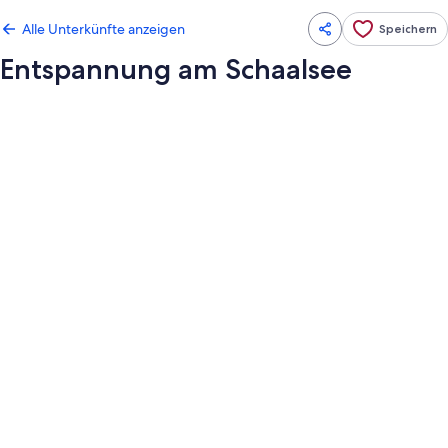
Alle Unterkünfte anzeigen
Speichern
Entspannung am Schaalsee
Fotogalerie
von
Entspannung
am
Schaalsee