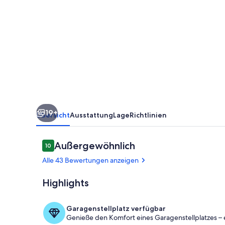
mit
Meerblick
vom
Balkon
-
Villa
Vilmblick
19+
FeWo
Übersicht
Ausstattung
Lage
Richtlinien
15
Bewertungen
Außergewöhnlich
10
10 von 10.
Alle 43 Bewertungen anzeigen
Highlights
Balkon
Garagenstellplatz verfügbar
Genieße den Komfort eines Garagenstellplatzes – 