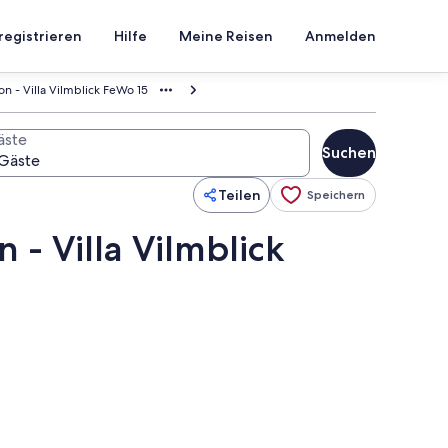
registrieren
Hilfe
Meine Reisen
Anmelden
 - Villa Vilmblick FeWo 15
äste
Suchen
Teilen
Speichern
- Villa Vilmblick