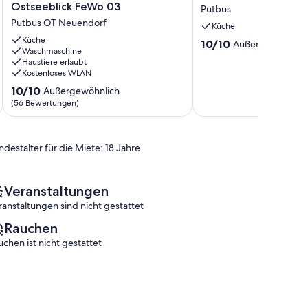
am
/
Ostseeblick FeWo 03
Putbus
Meer,
35
Putbus OT Neuendorf
private
qm
Küche
Badestelle
/
Küche
10.0
10/10
Außergewöhnlic
-
Waschmaschine
Terasse
von
Haustiere erlaubt
Gutshof
Putbus
10,
Kostenloses WLAN
Ostseeblick
Außergewöhnlich,
FeWo
10.0
10/10
Außergewöhnlich
(1
03
von
(56 Bewertungen)
Bewertung)
Putbus
10,
OT
Außergewöhnlich,
Neuendorf
(56
ndestalter für die Miete: 18 Jahre
Bewertungen)
Veranstaltungen
ranstaltungen sind nicht gestattet
Rauchen
uchen ist nicht gestattet