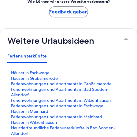
Wie können wir unsere Website verbessern?
Feedback geben
Weitere Urlaubsideen
Ferienunterkünfte
L
Häuser in Eschwege
i
L
Häuser in Großalmerode
n
i
L
Ferienwohnungen und Apartments in Großalmerode
k
n
i
L
Ferienwohnungen und Apartments in Bad Sooden-
,
k
n
i
Allendorf
d
,
k
n
L
Ferienwohnungen und Apartments in Witzenhausen
e
d
,
k
i
L
Ferienwohnungen und Apartments in Eschwege
r
e
d
,
n
i
L
Häuser in Meinhard
d
r
e
d
k
n
i
L
Ferienwohnungen und Apartments in Meinhard
i
d
r
e
,
k
n
i
L
Häuser in Witzenhausen
e
i
d
r
d
,
k
n
i
L
Haustierfreundliche Ferienunterkünfte in Bad Sooden-
f
e
i
d
e
d
,
k
n
i
Allendorf