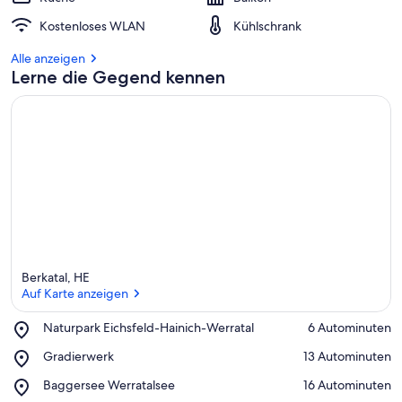
Kostenloses WLAN
Kühlschrank
Alle anzeigen
Lerne die Gegend kennen
Berkatal, HE
Auf Karte anzeigen
Place,
Naturpark Eichsfeld-Hainich-Werratal
‪6 Autominuten‬
Naturpark
Auf Karte anzeigen
Place,
Gradierwerk
‪13 Autominuten‬
Eichsfeld-
Gradierwerk
Hainich-
Place,
Baggersee Werratalsee
‪16 Autominuten‬
Werratal
Baggersee