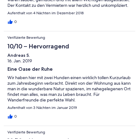
Der Kontakt zu den Vermietern war herzlich und unkompliziert.
Wir haben uns alle wohlgefühlt und konnten in Ruhe ein paar
Aufenthalt von 4 Nächten im Dezember 2018
entspannte Tage verbringen, ob beim Wandern in der
Umgebung oder bei einem Spieleabend vor dem wärmenden
0
Ofen... Gern wieder.
Verifizierte Bewertung
10/10 – Hervorragend
Andreas S.
16. Jan. 2019
Eine Oase der Ruhe
Wir haben hier mit zwei Hunden einen wirklich tollen Kurzurlaub
zum Jahresbeginn verbracht. Direkt von der Wohnung aus kann
man in die wunderbare Natur spazieren, im nahegelegenen Ort
findet man alles, was man zu Leben braucht. Für
Wanderfreunde die perfekte Wahl.
Aufenthalt von 3 Nächten im Januar 2019
0
Verifizierte Bewertung