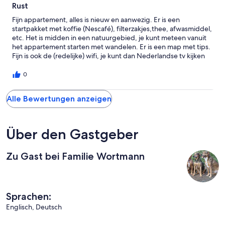
Rust
Fijn appartement, alles is nieuw en aanwezig. Er is een
startpakket met koffie (Nescafé), filterzakjes,thee, afwasmiddel,
etc. Het is midden in een natuurgebied, je kunt meteen vanuit
het appartement starten met wandelen. Er is een map met tips.
Fijn is ook de (redelijke) wifi, je kunt dan Nederlandse tv kijken
op een eigen apparaat, anders alleen Duitstalige zenders. Je
kunt met de tv een USB stick afspelen.
0
Alle Bewertungen anzeigen
Über den Gastgeber
Zu Gast bei Familie Wortmann
Sprachen:
Englisch, Deutsch