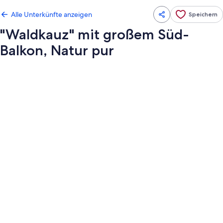
Alle Unterkünfte anzeigen
Speichern
"Waldkauz" mit großem Süd-
Balkon, Natur pur
Fotogalerie
von
"Waldkauz"