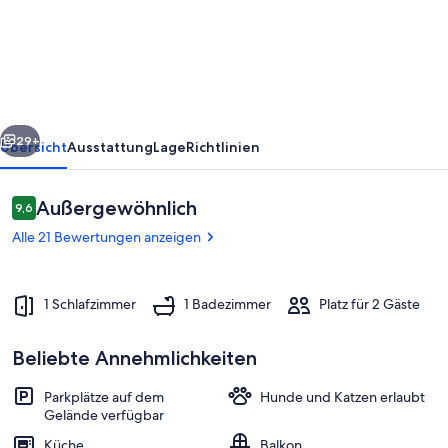
mit
großem
Süd-
Balkon,
Natur
rück
Weiter
pur
29+
Übersicht
Ausstattung
Lage
Richtlinien
Bewertungen
Außergewöhnlich
9,6
9,6 von 10.
Alle 21 Bewertungen anzeigen
1 Schlafzimmer
1 Badezimmer
Platz für 2 Gäste
Beliebte Annehmlichkeiten
inmitten der Natur
Parkplätze auf dem
Hunde und Katzen erlaubt
Gelände verfügbar
Küche
Balkon