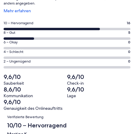
anders angegeben.
Wird
Mehr erfahren
in
einem
16
10 – Hervorragend
16
neuen
von
Fenster
5
8 – Gut
5
insgesamt
geöffnet
von
21
0
6 – Okay
0
insgesamt
Gästebewertungen
von
21
0
4 – Schlecht
0
haben
insgesamt
Gästebewertungen
von
eine
21
0
2 – Ungenügend
0
haben
insgesamt
Bewertung
Gästebewertungen
von
eine
21
von
haben
insgesamt
9,6/10
9,6/10
Bewertung
Gästebewertungen
10
eine
21
von
haben
Sauberkeit
Check-in
-
Bewertung
Gästebewertungen
8,6/10
9,6/10
8
eine
Hervorragend
von
haben
-
Bewertung
Kommunikation
Lage
6
eine
9,6/10
Gut
von
-
Bewertung
4
Genauigkeit des Onlineauftritts
Okay
von
Bewertungen
-
Verifizierte Bewertung
2
Schlecht
-
10/10 – Hervorragend
Ungenügend