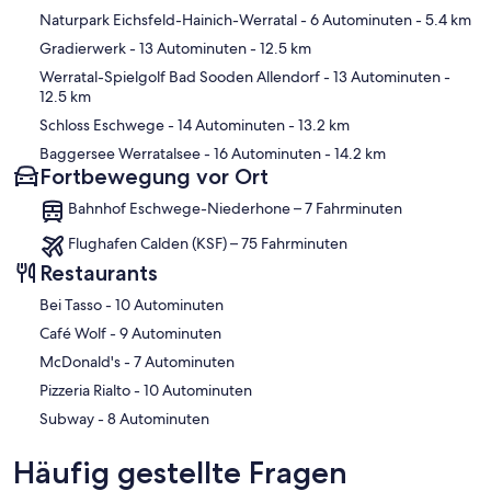
Karte
Naturpark Eichsfeld-Hainich-Werratal
- 6 Autominuten
- 5.4 km
Gradierwerk
- 13 Autominuten
- 12.5 km
Werratal-Spielgolf Bad Sooden Allendorf
- 13 Autominuten
-
12.5 km
Schloss Eschwege
- 14 Autominuten
- 13.2 km
Baggersee Werratalsee
- 16 Autominuten
- 14.2 km
Fortbewegung vor Ort
Bahnhof Eschwege-Niederhone – 7 Fahrminuten
Flughafen Calden (KSF) – 75 Fahrminuten
Restaurants
‪Bei Tasso - ‬10 Autominuten
‪Café Wolf - ‬9 Autominuten
‪McDonald's - ‬7 Autominuten
‪Pizzeria Rialto - ‬10 Autominuten
‪Subway - ‬8 Autominuten
Häufig gestellte Fragen