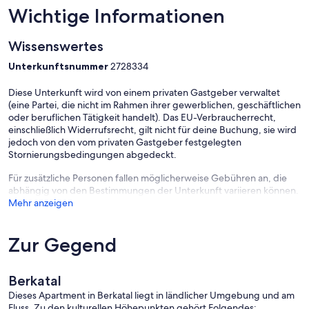
'Wildkatze' an: https://www.fewo-direkt.de/ferienwohnung-
Wichtige Informationen
ferienhaus/p2727910
Wissenswertes
Unterkunftsnummer
2728334
Diese Unterkunft wird von einem privaten Gastgeber verwaltet
(eine Partei, die nicht im Rahmen ihrer gewerblichen, geschäftlichen
oder beruflichen Tätigkeit handelt). Das EU-Verbraucherrecht,
einschließlich Widerrufsrecht, gilt nicht für deine Buchung, sie wird
jedoch von den vom privaten Gastgeber festgelegten
Stornierungsbedingungen abgedeckt.
Für zusätzliche Personen fallen möglicherweise Gebühren an, die
abhängig von den Bestimmungen der Unterkunft variieren können.
Mehr anzeigen
Zur Gegend
Berkatal
Dieses Apartment in Berkatal liegt in ländlicher Umgebung und am
Fluss. Zu den kulturellen Höhepunkten gehört Folgendes: