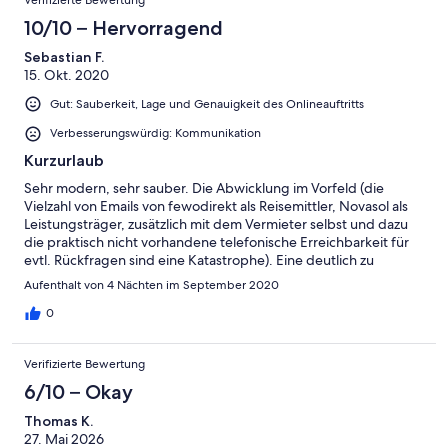
Verifizierte Bewertung
10/10 – Hervorragend
Sebastian F.
15. Okt. 2020
Gut: Sauberkeit, Lage und Genauigkeit des Onlineauftritts
Verbesserungswürdig: Kommunikation
Kurzurlaub
Sehr modern, sehr sauber. Die Abwicklung im Vorfeld (die
Vielzahl von Emails von fewodirekt als Reisemittler, Novasol als
Leistungsträger, zusätzlich mit dem Vermieter selbst und dazu
die praktisch nicht vorhandene telefonische Erreichbarkeit für
evtl. Rückfragen sind eine Katastrophe). Eine deutlich zu
aufgeblähte Bürokratie für ein 19 Quadratmeter-Appartement
Aufenthalt von 4 Nächten im September 2020
für 4 Tage.
0
Verifizierte Bewertung
6/10 – Okay
Thomas K.
27. Mai 2026