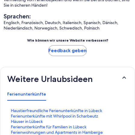
Sie in sicheren Händen!
Sprachen:
Englisch, Französisch, Deutsch, Italienisch, Spanisch, Dänisch,
Niederländisch, Norwegisch, Schwedisch, Polnisch
Wie können wir unsere Website verbessern?
Feedback geben
Weitere Urlaubsideen
Ferienunterkünfte
L
Haustierfreundliche Ferienunterkünfte in Lübeck
i
L
Ferienunterkünfte mit Whirlpool in Scharbeutz
n
i
L
Häuser in Lübeck
k
n
i
L
Ferienunterkünfte für Familien in Lübeck
,
k
n
i
L
Ferienwohnungen und Apartments in Hamberge