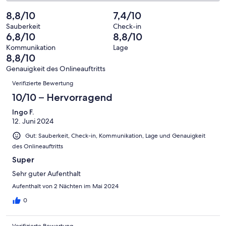
Gästebewertungen
von
eine
3
von
haben
insgesamt
8,8/10
7,4/10
Bewertung
Gästebewertungen
10
eine
3
von
haben
Sauberkeit
Check-in
-
Bewertung
Gästebewertungen
6,8/10
8,8/10
8
eine
Hervorragend
von
haben
-
Bewertung
Kommunikation
Lage
6
eine
8,8/10
Gut
von
-
Bewertung
4
Genauigkeit des Onlineauftritts
Okay
von
Bewertungen
-
Verifizierte Bewertung
2
Schlecht
-
10/10 – Hervorragend
Ungenügend
Ingo F.
12. Juni 2024
Gut: Sauberkeit, Check-in, Kommunikation, Lage und Genauigkeit
des Onlineauftritts
Super
Sehr guter Aufenthalt
Aufenthalt von 2 Nächten im Mai 2024
0