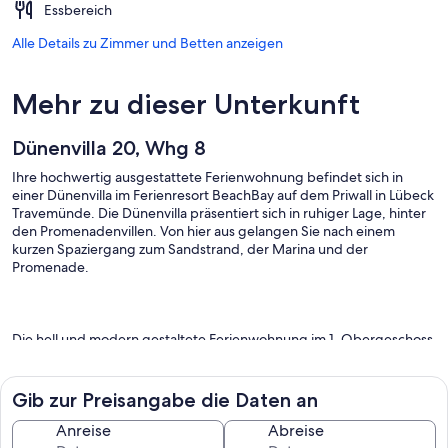
Essbereich
Alle Details zu Zimmer und Betten anzeigen
Mehr zu dieser Unterkunft
Dünenvilla 20, Whg 8
Ihre hochwertig ausgestattete Ferienwohnung befindet sich in
einer Dünenvilla im Ferienresort BeachBay auf dem Priwall in Lübeck
Travemünde. Die Dünenvilla präsentiert sich in ruhiger Lage, hinter
den Promenadenvillen. Von hier aus gelangen Sie nach einem
kurzen Spaziergang zum Sandstrand, der Marina und der
Promenade.
Die hell und modern gestaltete Ferienwohnung im 1. Obergeschoss
verfügt über einen kombinierten Schlafraum mit gemütlichem
Doppelbett sowie einer gut ausgestatteten Küchenzeile. Von hier
aus gelangen Sie auf den kleinen Balkon. Hier können Sie einen
Gib zur Preisangabe die Daten an
herrlichen Blick in die angelegte Dünenlandschaft und die frische
Seeluft genießen.
Anreise
Abreise