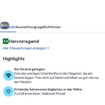
8
rück
Weiter
22+
Übersicht
Ausstattung
Lage
Richtlinien
Bewertungen
Hervorragend
8,8
8,8 von 10.
Alle 3 Bewertungen anzeigen
Highlights
Am Strand gelegen
Eine der wenigen Unterkünfte in der Gegend, die am
Jachthafen
Strand liegen: Freu dich auf Sand und Meer so gut wie vor
der Haustür.
Entdecke Sehenswürdigkeiten in der Nähe
Zu Fuß erreichbar: Halbinsel Priwall