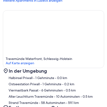
Weitere Apartments in Lübeck anzeigen
Travemünde Waterfront, Schleswig-Holstein
Auf Karte anzeigen
In der Umgebung
Karte
Halbinsel Priwall
- 1 Gehminute
- 0.0 km
Ostseestation Priwall
- 1 Gehminute
- 0.2 km
Viermastbark Passat
- 6 Gehminuten
- 0.5 km
Alter Leuchtturm Travemünde
- 10 Autominuten
- 0.5 km
Strand Travemünde
- 58 Autominuten
- 59.1 km