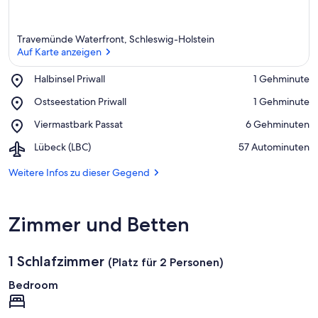
Travemünde Waterfront, Schleswig-Holstein
Auf Karte anzeigen
Place,
Halbinsel Priwall
‪1 Gehminute‬
Halbinsel
Auf Karte anzeigen
Place,
Ostseestation Priwall
‪1 Gehminute‬
Priwall
Ostseestation
Place,
Viermastbark Passat
‪6 Gehminuten‬
Priwall
Viermastbark
Airport,
Lübeck (LBC)
‪57 Autominuten‬
Passat
Lübeck
(LBC)
Weitere Infos zu dieser Gegend
Zimmer und Betten
1 Schlafzimmer
(Platz für 2 Personen)
Bedroom