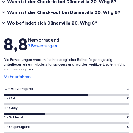
Wann ist der Check-in bei Dünenvilla 20, Whg 8?
Wann ist der Check-out bei Dünenvilla 20, Whg 8?
Wo befindet sich Dünenvilla 20, Whg 8?
Bewertungen
8,8
Hervorragend
3 Bewertungen
Die Bewertungen werden in chronologischer Reihenfolge angezeigt,
unterliegen einem Moderationsprozess und wurden verifiziert, sofern nicht
anders angegeben.
Wird
Mehr erfahren
in
einem
2
10 – Hervorragend
2
neuen
von
Fenster
0
8 – Gut
0
insgesamt
geöffnet
von
3
1
6 – Okay
1
insgesamt
Gästebewertungen
von
3
0
4 – Schlecht
0
haben
insgesamt
Gästebewertungen
von
eine
3
0
2 – Ungenügend
0
haben
insgesamt
Bewertung