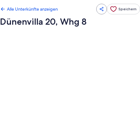
Alle Unterkünfte anzeigen
Speichern
Dünenvilla 20, Whg 8
Fotogalerie
von
Dünenvilla
20,
Whg