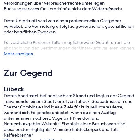
Verordnungen über Verbraucherrechte unterliegen
Buchungsservices für Unterkünfte nicht dem Widerrufsrecht.
Optional:
Diese Unterkunft wird von einem professionellen Gastgeber
- Bettwäsche/Handt.: 25.00 EUR/Pro Person/Aufenth.
verwaltet. Die Vermietung erfolgt zu gewerblichen, geschäftlichen
oder beruflichen Zwecken.
Für zusätzliche Personen fallen möglicherweise Gebühren an, die
abhängig von den Bestimmungen der Unterkunft variieren können.
Mehr anzeigen
- Schlafr. ist Durchgangsraum
Zur Gegend
- Ein weiteres Kind kostenfrei (max. 4 Jahre alt)
Lübeck
Dieses Apartment befindet sich am Strand und liegt in der Gegend
Travemünde, einem Stadtviertel von Lübeck. Seebadmuseum und
Theater Combinale sind ideale Ziele für kulturell Interessierte,
während sich Folgendes anbietet, wenn du einen Ausflug
unternehmen möchtest: Vogelpark Niendorf und
Naturschutzgebiet Wakenitz. Ebenfalls einen Besuch wert sind
diese beiden Highlights: Minimare Entdeckerpark und Lütt
Kaffeebrenner.