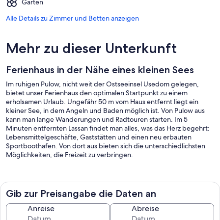
Garten
Alle Details zu Zimmer und Betten anzeigen
Mehr zu dieser Unterkunft
Ferienhaus in der Nähe eines kleinen Sees
Im ruhigen Pulow, nicht weit der Ostseeinsel Usedom gelegen,
bietet unser Ferienhaus den optimalen Startpunkt zu einem
erholsamen Urlaub. Ungefähr 50 m vom Haus entfernt liegt ein
kleiner See, in dem Angeln und Baden möglich ist. Von Pulow aus
kann man lange Wanderungen und Radtouren starten. Im 5
Minuten entfernten Lassan findet man alles, was das Herz begehrt:
Lebensmittelgeschäfte, Gaststätten und einen neu erbauten
Sportboothafen. Von dort aus bieten sich die unterschiedlichsten
Möglichkeiten, die Freizeit zu verbringen.
Usedom: Direkt gegenüber der Stadt Lassan liegt die Ostseeinsel
Usedom mit ihren Kurbädern, langen Stränden,
Gib zur Preisangabe die Daten an
Naturschutzgebieten und Sehenswürdigkeiten.
Mit dem Auto leicht über Usedom-Stadt oder Wolgast zu erreichen
Anreise
Abreise
(Brückenöffnungszeiten beachten!) kann man die unzähligen