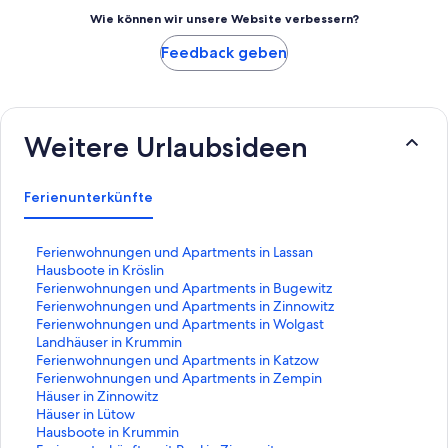
Wie können wir unsere Website verbessern?
Feedback geben
Weitere Urlaubsideen
Ferienunterkünfte
L
Ferienwohnungen und Apartments in Lassan
i
L
Hausboote in Kröslin
n
i
L
Ferienwohnungen und Apartments in Bugewitz
k
n
i
L
Ferienwohnungen und Apartments in Zinnowitz
,
k
n
i
L
Ferienwohnungen und Apartments in Wolgast
d
,
k
n
i
L
Landhäuser in Krummin
e
d
,
k
n
i
L
Ferienwohnungen und Apartments in Katzow
r
e
d
,
k
n
i
L
Ferienwohnungen und Apartments in Zempin
d
r
e
d
,
k
n
i
L
Häuser in Zinnowitz
i
d
r
e
d
,
k
n
i
L
Häuser in Lütow
e
i
d
r
e
d
,
k
n
i
L
Hausboote in Krummin