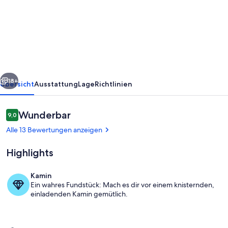
in
der
Nähe
eines
kleinen
rück
Weiter
Sees
18+
Übersicht
Ausstattung
Lage
Richtlinien
Bewertungen
Wunderbar
9,0
9,0 von 10.
Alle 13 Bewertungen anzeigen
Highlights
Kamin
Ein wahres Fundstück: Mach es dir vor einem knisternden,
Vom Garten aus gesehen
einladenden Kamin gemütlich.