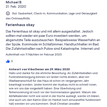
Michael B.
21. Feb. 2020
Gut: Sauberkeit, Check-in, Kommunikation, Lage und Genauigkeit
des Onlineauftritts
Ferienhaus okay
Das Ferienhaus ist okay und mit allem ausgestattet. Jedoch
sollten mal wieder ein paar Euro investiert werden, um
abgenutzte Teile auszutauschen. Beispielsweise Wasserhahn an
der Spüle, Kommode im Schlafzimmer, Handtuchhalter im Bad.
Die Zufahrtsstraßen nach Pulow sind Katastrophe. Internet und
Funknetz nicht vorhanden. Fehlende Informationen über die
Aufenthalt von 11 Nächten im Februar 2020
Gegebenheiten, Müllentsorgung, etc. Kamin im Wohnzimmer
lieber nicht benutzen. Abzug undicht bzw. laienhaft installiert.
0
Antwort von VrboOwner am 29. März 2020
Hallo und danke für die ehrliche Bewertung. An Zufahrtsstraßen und
Funknetzversorgung können wir leider nichts ändern, aber ein
Glasfaseranschluß für das Haus ist schon im vergangenen Jahr
beantragt worden. Leider kommt der Ausbau nicht so schnell voran,
wie wir uns das vorgestellt haben. Eine Überholung und
Teilrenovierung ist noch vor der Sommersaison geplant. Warum der
Abfallkalender nicht wie sonst in der Küche ausliegt, werde ich klären.
Und auch um den Kamin (Der im Herbst noch einwandfrei funktioniert
hat) werden wir uns kümmern. Gruß Christian Lewalter