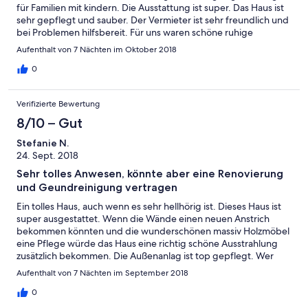
für Familien mit kindern. Die Ausstattung ist super. Das Haus ist
sehr gepflegt und sauber. Der Vermieter ist sehr freundlich und
bei Problemen hilfsbereit. Für uns waren schöne ruhige
Urlaubstage, fern ab von Stress und Hektik. Gerne mal wieder
Aufenthalt von 7 Nächten im Oktober 2018
B.Erler
0
Verifizierte Bewertung
8/10 – Gut
Stefanie N.
24. Sept. 2018
Sehr tolles Anwesen, könnte aber eine Renovierung
und Geundreinigung vertragen
Ein tolles Haus, auch wenn es sehr hellhörig ist. Dieses Haus ist
super ausgestattet. Wenn die Wände einen neuen Anstrich
bekommen könnten und die wunderschönen massiv Holzmöbel
eine Pflege würde das Haus eine richtig schöne Ausstrahlung
zusätzlich bekommen. Die Außenanlag ist top gepflegt. Wer
eine Auszeit von der Welt brauch und keine Angst haben will
Aufenthalt von 7 Nächten im September 2018
das die Kinder außerhalb des Grundstückes was passieren
könnte ist hier genau richtig. Der Weg zum Ort schon sehr
0
holprig, aber man kann schließlich auch langsam fahren.