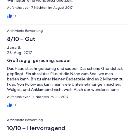
Wir hatten eine wunderschöne Zeit.
Aufenthalt von 7 Nächten im August 2017
0
Archivierte Bewertung
8/10 – Gut
Jana S.
23. Aug. 2017
Großzügig, geräumig, sauber
Das Haus ist sehr geräumig und sauber. Das schöne Grundstück
gepflegt. Ein absolutes Plus ist die Nähe zum See, wo man
baden kann. Bis zu einer kleinen Badestelle sind es 2 Minuten zu
Fuss. Von Pulow aus kann man viele Unternehmungen machen,
Wolgast und Anklam sind nicht weit. Auch der wunderschöne
Ostseestrand in Ahlbeck ist in einer halben bis dreiviertel
Aufenthalt von 14 Nächten im Juli 2017
Stunde mit dem Auto erreichbar. Ein kleiner Hinweis für den
Vermieter: Mückennetze vor den Fenstern wären toll und die
0
Armaturen in der Küche müssten mal erneuert werden.
Ansonsten alles bestens und auf jeden Fall zu empfehlen.
Archivierte Bewertung
10/10 – Hervorragend