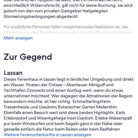
einschließlich Widerrufsrecht, gilt nicht für deine Buchung, sie wird
jedoch von den vom privaten Gastgeber festgelegten
Stornierungsbedingungen abgedeckt.
Für zusätzliche Personen fallen möglicherweise Gebühren an, die
abhängig von den Bestimmungen der Unterkunft variieren können.
Mehr anzeigen
Zur Gegend
Lassan
Dieses Ferienhaus in Lassan liegt in ländlicher Umgebung und direkt
am Wasser. Piraten der Ostsee – Abenteuer-Minigolf und
Yachthafen Zinnowitz sind einen Ausflug wert, wenn du etwas
unternehmen möchtest. Wer dagegen die Attraktionen der Region
bewundern möchte, ist hier richtig: Schmetterlingsfarm
Trassenheide und Usedoms Botanischer Garten Mellenthin.
Ebenfalls einen Besuch wert sind diese beiden Highlights: Karls
Erlebnisdorf und Wisentgehege Insel Usedom. Erlebe Wasserspaß
pur beim Windsurfen und beim Segeln ganz in der Nähe oder
genieße einfach die Natur beim Reiten oder beim Radfahren.
Weitere Ferienunterkünfte in Lassan anzeigen