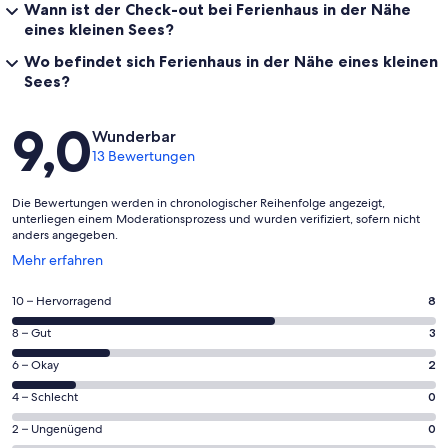
Wann ist der Check-out bei Ferienhaus in der Nähe
eines kleinen Sees?
Wo befindet sich Ferienhaus in der Nähe eines kleinen
Sees?
Bewertungen
9,0
Wunderbar
13 Bewertungen
Die Bewertungen werden in chronologischer Reihenfolge angezeigt,
unterliegen einem Moderationsprozess und wurden verifiziert, sofern nicht
anders angegeben.
Wird
Mehr erfahren
in
einem
8
10 – Hervorragend
8
neuen
von
Fenster
3
8 – Gut
3
insgesamt
geöffnet
von
13
2
6 – Okay
2
insgesamt
Gästebewertungen
von
13
0
4 – Schlecht
0
haben
insgesamt
Gästebewertungen
von
eine
13
0
2 – Ungenügend
0
haben
insgesamt