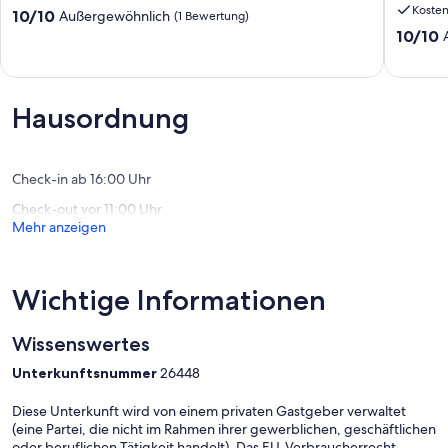
Koste
bei
Glück"
10.0
10/10
Außergewöhnlich
(1 Bewertung)
Wolgast
für
von
10.0
10/10
eine
10,
von
Auszeit
Außergewöhnlich,
10,
in
(1
Außerge
wunder
Bewertung)
(82
Hausordnung
Umgeb
Bewert
Zirchow
Check-in ab 16:00 Uhr
Check-out vor 11:00 Uhr
Mehr anzeigen
Wichtige Informationen
Wissenswertes
Unterkunftsnummer
26448
Diese Unterkunft wird von einem privaten Gastgeber verwaltet
(eine Partei, die nicht im Rahmen ihrer gewerblichen, geschäftlichen
oder beruflichen Tätigkeit handelt). Das EU-Verbraucherrecht,