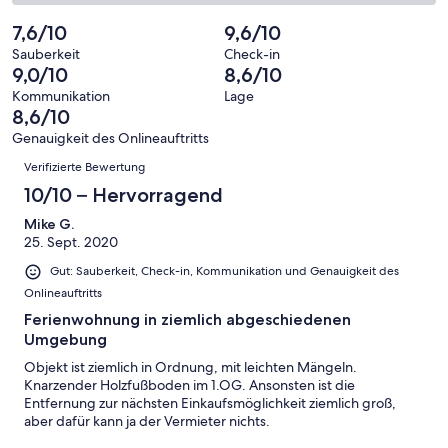
Bewertung
Gästebewertungen
von
eine
13
von
haben
insgesamt
7,6/10
9,6/10
Bewertung
Gästebewertungen
10
eine
13
von
haben
Sauberkeit
Check-in
-
Bewertung
Gästebewertungen
9,0/10
8,6/10
8
eine
Hervorragend
von
haben
-
Bewertung
Kommunikation
Lage
6
eine
8,6/10
Gut
von
-
Bewertung
4
Genauigkeit des Onlineauftritts
Okay
von
Bewertungen
-
Verifizierte Bewertung
2
Schlecht
-
10/10 – Hervorragend
Ungenügend
Mike G.
25. Sept. 2020
Gut: Sauberkeit, Check-in, Kommunikation und Genauigkeit des
Onlineauftritts
Ferienwohnung in ziemlich abgeschiedenen
Umgebung
Objekt ist ziemlich in Ordnung, mit leichten Mängeln.
Knarzender Holzfußboden im 1.OG. Ansonsten ist die
Entfernung zur nächsten Einkaufsmöglichkeit ziemlich groß,
aber dafür kann ja der Vermieter nichts.