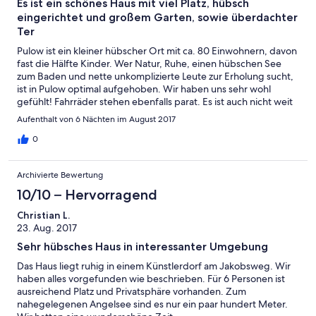
Es ist ein schönes Haus mit viel Platz, hübsch
eingerichtet und großem Garten, sowie überdachter
Ter
Pulow ist ein kleiner hübscher Ort mit ca. 80 Einwohnern, davon
fast die Hälfte Kinder. Wer Natur, Ruhe, einen hübschen See
zum Baden und nette unkomplizierte Leute zur Erholung sucht,
ist in Pulow optimal aufgehoben. Wir haben uns sehr wohl
gefühlt! Fahrräder stehen ebenfalls parat. Es ist auch nicht weit
bis nach Usedom, wenn man mehr Tourismus und super feinen
Aufenthalt von 6 Nächten im August 2017
sauberen Sand finden möchte. Sehr empfehlenswert.
0
Archivierte Bewertung
10/10 – Hervorragend
Christian L.
23. Aug. 2017
Sehr hübsches Haus in interessanter Umgebung
Das Haus liegt ruhig in einem Künstlerdorf am Jakobsweg. Wir
haben alles vorgefunden wie beschrieben. Für 6 Personen ist
ausreichend Platz und Privatsphäre vorhanden. Zum
nahegelegenen Angelsee sind es nur ein paar hundert Meter.