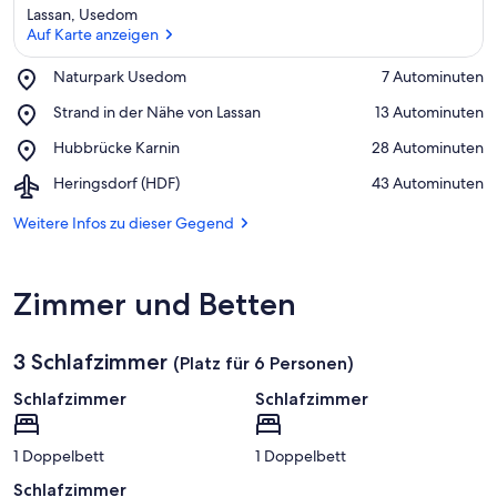
Lassan, Usedom
Auf Karte anzeigen
Place,
Naturpark Usedom
‪7 Autominuten‬
Naturpark
Auf Karte anzeigen
Place,
Strand in der Nähe von Lassan
‪13 Autominuten‬
Usedom
Strand
Place,
Hubbrücke Karnin
‪28 Autominuten‬
in
Hubbrücke
der
Airport,
Heringsdorf (HDF)
‪43 Autominuten‬
Karnin
Nähe
Heringsdorf
von
(HDF)
Weitere Infos zu dieser Gegend
Lassan
Zimmer und Betten
3 Schlafzimmer
(Platz für 6 Personen)
Schlafzimmer
Schlafzimmer
1 Doppelbett
1 Doppelbett
Schlafzimmer