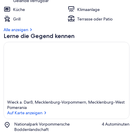
Gelände verfügbar
Küche
Klimaanlage
Grill
Terrasse oder Patio
Alle anzeigen
Lerne die Gegend kennen
Wieck a. Darß, Mecklenburg-Vorpommern, Mecklenburg-West
Pomerania
Auf Karte anzeigen
Place,
Nationalpark Vorpommersche
‪4 Autominuten‬
Auf Karte anzeigen
Nationalpark
Boddenlandschaft