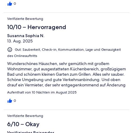
sind es nur wenige Fahrminuten mit dem Auto. Alles geht auch
0
mit dem Fahrrad. Ein Fahrradverleih ist vor Ort.
Verifizierte Bewertung
10/10 – Hervorragend
Susanna Sophia N.
13. Aug. 2025
Gut: Sauberkeit, Check-in, Kommunikation, Lage und Genauigkeit
des Onlineauftritts
Wunderschönes Häuschen, sehr gemütlich mit großem
Wohnzimmer, gut ausgestatteten Küchenbereich, großzügigem
Bad und schönem kleinen Garten zum Grillen. Alles sehr sauber.
Schöne Umgebung und gute Verkehrsanbindung. Und oben
drauf ein Vermieter, der sehr entgegenkommend auf Änderung
unserer Buchung eingegangen ist und immer umgehend
Aufenthalt von 10 Nächten im August 2025
geantwortet hat. Wir werden sehr gerne wiederkommen.
0
Verifizierte Bewertung
6/10 – Okay
Verifizierter Reisender