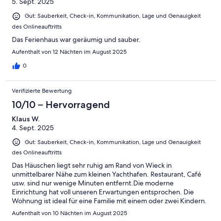
5. Sept. 2025
Gut: Sauberkeit, Check-in, Kommunikation, Lage und Genauigkeit
des Onlineauftritts
Das Ferienhaus war geräumig und sauber.
Aufenthalt von 12 Nächten im August 2025
0
Verifizierte Bewertung
10/10 – Hervorragend
Klaus W.
4. Sept. 2025
Gut: Sauberkeit, Check-in, Kommunikation, Lage und Genauigkeit
des Onlineauftritts
Das Häuschen liegt sehr ruhig am Rand von Wieck in
unmittelbarer Nähe zum kleinen Yachthafen. Restaurant, Café
usw. sind nur wenige Minuten entfernt.Die moderne
Einrichtung hat voll unseren Erwartungen entsprochen. Die
Wohnung ist ideal für eine Familie mit einem oder zwei Kindern.
Zu einem Spielplatz und einem kleinen Badestrand sin es 500
Aufenthalt von 10 Nächten im August 2025
Meter.Zu den Stränden von Prerow, Zingst und Ahrenshoop