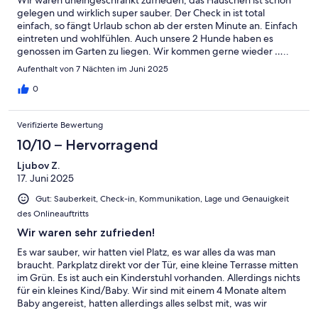
Wir waren uneingeschränkt zufrieden, das Häuschen ist schön
gelegen und wirklich super sauber. Der Check in ist total
einfach, so fängt Urlaub schon ab der ersten Minute an. Einfach
eintreten und wohlfühlen. Auch unsere 2 Hunde haben es
genossen im Garten zu liegen. Wir kommen gerne wieder …..
Aufenthalt von 7 Nächten im Juni 2025
0
Verifizierte Bewertung
10/10 – Hervorragend
Ljubov Z.
17. Juni 2025
Gut: Sauberkeit, Check-in, Kommunikation, Lage und Genauigkeit
des Onlineauftritts
Wir waren sehr zufrieden!
Es war sauber, wir hatten viel Platz, es war alles da was man
braucht. Parkplatz direkt vor der Tür, eine kleine Terrasse mitten
im Grün. Es ist auch ein Kinderstuhl vorhanden. Allerdings nichts
für ein kleines Kind/Baby. Wir sind mit einem 4 Monate altem
Baby angereist, hatten allerdings alles selbst mit, was wir
brauchten. Wiek ist ein sehr schönes Örtchen mit süßen