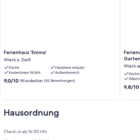
Ferienhaus
Ferien
Ferienhaus 'Emma'
Ferien
'Emma'
mit
Garten
Wieck a. Darß
Wieck
zwei
Wieck a
Küche
Haustiere erlaubt
a.
Schlafz
Kostenloses WLAN
Außenbereich
Darß
W-
Küche
Wäsch
LAN,
9.0
9,0/10
Wunderbar
(42 Bewertungen)
Garten,
von
9.8
9,8/10
Liegewi
10,
von
Brötche
Wunderbar,
10,
Wieck
(42
Außerge
am
Bewertungen)
(26
Hausordnung
Darss
Bewert
Check-in ab 16:00 Uhr