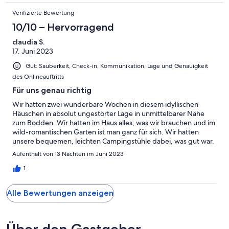
Verifizierte Bewertung
10/10 – Hervorragend
claudia S.
17. Juni 2023
Gut: Sauberkeit, Check-in, Kommunikation, Lage und Genauigkeit
des Onlineauftritts
Für uns genau richtig
Wir hatten zwei wunderbare Wochen in diesem idyllischen
Häuschen in absolut ungestörter Lage in unmittelbarer Nähe
zum Bodden. Wir hatten im Haus alles, was wir brauchen und im
wild-romantischen Garten ist man ganz für sich. Wir hatten
unsere bequemen, leichten Campingstühle dabei, was gut war.
Es war schön, den Kuckuck rufen zu hören und in anderen
Aufenthalt von 13 Nächten im Juni 2023
Bewertungen erwähnte Geräusche von Kindern oder Hunden
waren nur gelegentlich und kein bisschen störend. Der Darß ist
1
ein tolles und vielseitiges Urlaubsziel. Wir sind rundum
begeistert.
Alle Bewertungen anzeigen
Über den Gastgeber