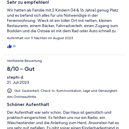
Sehr zu empfehlen!
Wir hatten als Familie mit 2 Kindern (14 & 16 Jahre) genug Platz
und es befand sich alles für uns Notwendige in der
Ferienwohnung. Wieck ist ein toller Ort mit netten, kleinen
Restaurants, einem Bäcker, Fahrradverleih, einen Zugang zum
Bodden und die Ostsee ist mit dem Rad oder Auto schnell zu
erreichen. Die lange Anreise hat sich für uns in jedem Fall
Aufenthalt von 11 Nächten im August 2023
gelohnt!
0
Verifizierte Bewertung
8/10 – Gut
stephi d.
21. Juli 2023
Gut: Sauberkeit, Check-in, Kommunikation, Lage und Genauigkeit
des Onlineauftritts
Schöner Aufenthalt
Der Aufenthalt war sehr schön. Das Haus ist gemütlich und
praktisch eingerichtet. Es fehlten uns nur ein Radio, ein
Wäscheständer und die Anleitung zum Herd. Ansonsten hat es
uns sehr gut gefallen. Es gibt sogar einen Kinderbadestrand in