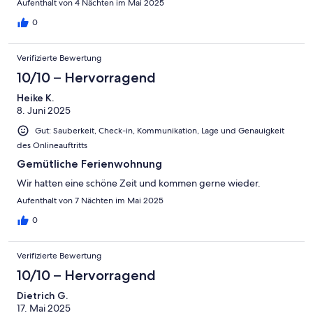
Aufenthalt von 4 Nächten im Mai 2025
Häusern und kleinen Läden, das Café „Freden“ ein kleines süßes
Häuschen ist absolut empfehlenswert! Wir haben noch nie so
0
guten Kuchen gegessen! Das Café befindet sich direkt bei der
Unterkunft um die Ecke. Es sind zwei Fahrradverleih-Stationen
Verifizierte Bewertung
und vieles mehr in unmittelbarer Nähe, sowie Restaurants und
vieles mehr. Der Bodden ist ebenfalls direkt nebenan. Wir
10/10 – Hervorragend
waren sehr zufrieden mit unserem Aufenthalt bei und wären am
Heike K.
liebsten länger geblieben! Leider war aber alles ausgebucht.
8. Juni 2025
Gut: Sauberkeit, Check-in, Kommunikation, Lage und Genauigkeit
des Onlineauftritts
Gemütliche Ferienwohnung
Wir hatten eine schöne Zeit und kommen gerne wieder.
Aufenthalt von 7 Nächten im Mai 2025
0
Verifizierte Bewertung
10/10 – Hervorragend
Dietrich G.
17. Mai 2025