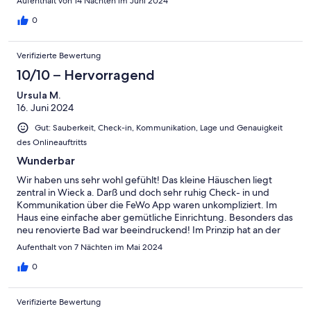
Aufenthalt von 14 Nächten im Juni 2024
0
Verifizierte Bewertung
10/10 – Hervorragend
Ursula M.
16. Juni 2024
Gut: Sauberkeit, Check-in, Kommunikation, Lage und Genauigkeit
des Onlineauftritts
Wunderbar
Wir haben uns sehr wohl gefühlt! Das kleine Häuschen liegt
zentral in Wieck a. Darß und doch sehr ruhig Check- in und
Kommunikation über die FeWo App waren unkompliziert. Im
Haus eine einfache aber gemütliche Einrichtung. Besonders das
neu renovierte Bad war beeindruckend! Im Prinzip hat an der
Ausstattung nichts gefehlt außer in der Küche 1 oder 2
Aufenthalt von 7 Nächten im Mai 2024
zusätzliche Schneidebretter, wenn man gerne und zu zweit
kocht! Im Aussenbereich wären ein Unterstellplatz für Fahrräder
0
nicht schlecht, besonders gegen Regen! Im Ganzen haben wir
uns aber sehr sehr wohl gefühlt in der zudem noch
Verifizierte Bewertung
hundefreundlichen Unterkunft. Wir kommen gerne wieder.