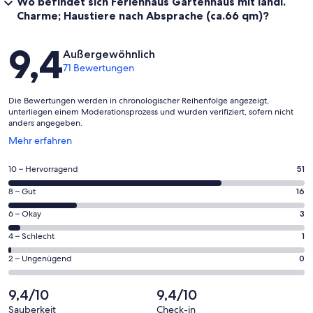
Wo befindet sich Ferienhaus Gartenhaus mit ländl.
Charme; Haustiere nach Absprache (ca.66 qm)?
Bewertungen
9,4
Außergewöhnlich
71 Bewertungen
Die Bewertungen werden in chronologischer Reihenfolge angezeigt,
unterliegen einem Moderationsprozess und wurden verifiziert, sofern nicht
anders angegeben.
Wird
Mehr erfahren
in
einem
51
10 – Hervorragend
51
neuen
von
Fenster
16
8 – Gut
16
insgesamt
geöffnet
von
71
3
6 – Okay
3
insgesamt
Gästebewertungen
von
71
1
4 – Schlecht
1
haben
insgesamt
Gästebewertungen
von
eine
71
0
2 – Ungenügend
0
haben
insgesamt
Bewertung
Gästebewertungen
von
eine
71
von
haben
insgesamt
9,4/10
9,4/10
Bewertung
Gästebewertungen
10
eine
71
von
haben
Sauberkeit
Check-in