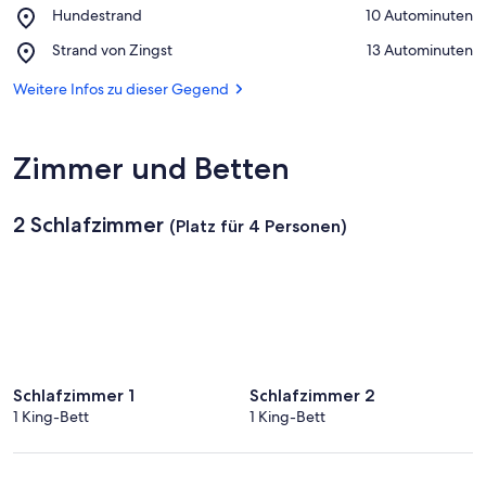
Vorpommersche
Place,
Hundestrand
‪10 Autominuten‬
Boddenlandschaft
Hundestrand
Place,
Strand von Zingst
‪13 Autominuten‬
Strand
von
Weitere Infos zu dieser Gegend
Zingst
Zimmer und Betten
2 Schlafzimmer
(Platz für 4 Personen)
Schlafzimmer 1
Schlafzimmer 2
1 King-Bett
1 King-Bett