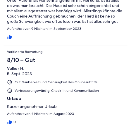
Unser Aufenthalt war sehr angenehm mit viel Ruhe. Es ist alles
da was man braucht. Das Haus ist sehr schön eingerichtet und
mit allem ausgestattet was benötigt wird. Allerdings könnte die
Couch eine Auffrischung gebrauchen, der Herd ist keine so
große Schwierigkeit wie oft zu lesen war. Es hat alles sehr gut
funktioniert. Preis war in Ordnung und nochmal wer Ruhe sucht
Aufenthalt von 9 Nächten im September 2023
ist hier genau richtig.
1
Verifizierte Bewertung
8/10 – Gut
Volker H.
5. Sept. 2023
Gut: Sauberkeit und Genauigkeit des Onlineauftritts
Verbesserungswürdig: Check-in und Kommunikation
Urlaub
Kurzer angenehmer Urlaub
Aufenthalt von 4 Nächten im August 2023
0