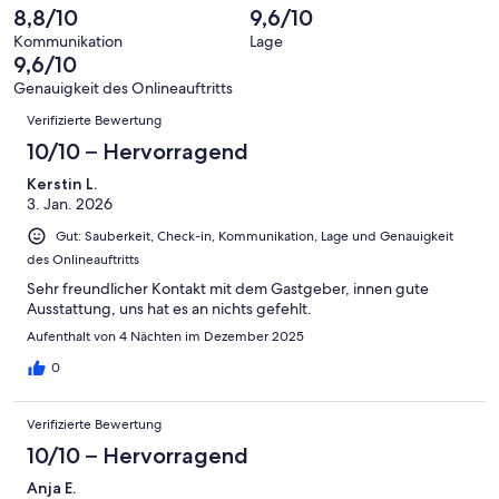
-
Bewertung
Gästebewertungen
8,8/10
9,6/10
8
eine
Hervorragend
von
haben
-
Bewertung
Kommunikation
Lage
6
eine
9,6/10
Gut
von
-
Bewertung
4
Genauigkeit des Onlineauftritts
Okay
von
Bewertungen
-
Verifizierte Bewertung
2
Schlecht
-
10/10 – Hervorragend
Ungenügend
Kerstin L.
3. Jan. 2026
Gut: Sauberkeit, Check-in, Kommunikation, Lage und Genauigkeit
des Onlineauftritts
Sehr freundlicher Kontakt mit dem Gastgeber, innen gute
Ausstattung, uns hat es an nichts gefehlt.
Aufenthalt von 4 Nächten im Dezember 2025
0
Verifizierte Bewertung
10/10 – Hervorragend
Anja E.