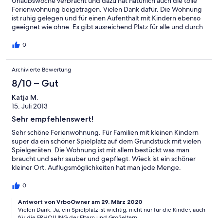
Urlaubswoche verbracht und dazu hat natürlich auch die tolle
Ferienwohnung beigetragen. Vielen Dank dafür. Die Wohnung
ist ruhig gelegen und für einen Aufenthalt mit Kindern ebenso
geeignet wie ohne. Es gibt ausreichend Platz für alle und durch
die liebevolle, gemütliche Einrichtung fühlt man sich gleich wie
Zuhause. Alles ist sehr sauber und gepflegt und die Ausstattung
0
lässt keine Wünsche offen. Der große Garten am Haus lädt
Kinder ebenso wie Erwachsene zum verweilen ein. Während die
Archivierte Bewertung
Kinder mit zahlreichen Spielgeräten ( Baumhaus, Sandkasten,
Rutsche, Schaukel, riesiger Fuhrpark etc ) ihren Spaß haben,
8/10 – Gut
können die Großen gemütlich im Strandkorb oder an einem der
Gartentische sitzen. Die Vermieter sind sehr freundlich und
Katja M.
hilfsbereit und haben stets ein offenes Ohr. Im hübschen Ort
15. Juli 2013
Wieck gibt es viele Möglichkeiten, gut und günstig zu essen.
Sehr empfehlenswert!
Auch ohne Auto und Fahrrad gut zu erreichen. Insgesamt haben
wir uns sehr wohl und gut aufgehoben gefühlt und werden
Sehr schöne Ferienwohnung. Für Familien mit kleinen Kindern
sicher wiederkommen.
super da ein schöner Spielplatz auf dem Grundstück mit vielen
Spielgeräten. Die Wohnung ist mit allem bestückt was man
braucht und sehr sauber und gepflegt. Wieck ist ein schöner
kleiner Ort. Auflugsmöglichkeiten hat man jede Menge.
0
Antwort von VrboOwner am 29. März 2020
Vielen Dank, Ja, ein Spielplatz ist wichtig, nicht nur für die Kinder, auch
für die ERHOLUNG der Eltern und Großeltern.