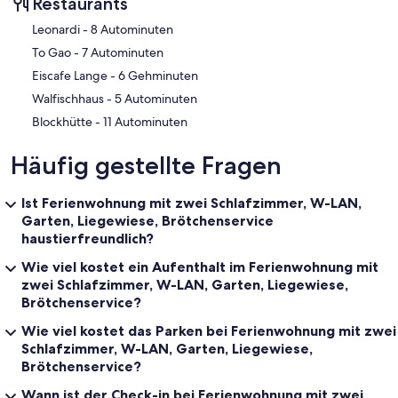
Restaurants
Haus Schumann, ein typisches Ferienhaus.
‪Leonardi - ‬8 Autominuten
Kinder kommen auf dem Darß selbstverständlich auch nicht zu kurz.
‪To Gao - ‬7 Autominuten
Kinderspielplätze, ein Experementarium oder die Fahrt auf einem
‪Eiscafe Lange - ‬6 Gehminuten
echten Mississippi-Dampfer sind auf jeden Fall ein Erlebnis.
‪Walfischhaus - ‬5 Autominuten
____________________________________________________________
‪Blockhütte - ‬11 Autominuten
___________
Häufig gestellte Fragen
Kinderbett und Hochstuhl sind kostenfrei.
Ist Ferienwohnung mit zwei Schlafzimmer, W-LAN,
Garten, Liegewiese, Brötchenservice
haustierfreundlich?
+++ Unser Service: +++
Wie viel kostet ein Aufenthalt im Ferienwohnung mit
-Jeden Morgen frische Brötchen erhalten Sie bei uns geliefert.
zwei Schlafzimmer, W-LAN, Garten, Liegewiese,
Brötchenservice?
____________________________________________________________
____________________________________________________________
Wie viel kostet das Parken bei Ferienwohnung mit zwei
_________________________________
Schlafzimmer, W-LAN, Garten, Liegewiese,
Brötchenservice?
+++ Anreise mit PKW; Bahn oder Bus PKW: +++
Wann ist der Check-in bei Ferienwohnung mit zwei