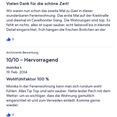
Vielen Dank für die schöne Zeit!
Wir waren nun schon das zweite Mal zu Gast in dieser
wunderbaren Ferienwohnung. Das erste Mal auf der Kielstraße
und diesmal im Cavelhorster Gang. Die Wohnungen sind top. Es
fehlt an nichts, alles ist super sauber, echt liebevoll bis in kleinste
Detail eingerichtet, früh hängen die frischen Brötchen an der
Tür...... Was will man noch? Man kommt an und ist zu Hause.
Auch der Garten - besser geht nicht. Wieck und der ganze
0
Darss ist im Winter ein Traum. Absolute Ruhe, wunderbare Luft
und fast menschenleere Strände.....schöner geht Urlaub nicht.
Archivierte Bewertung
Wir kommen definitiv wieder. Fam. Neumann und Fam. Thoma
mit den Vierbeinern Evi und Jack
10/10 – Hervorragend
monika t.
19. Feb. 2014
Wohlfühlfaktor 100 %
Monika In der Ferienwohnung kann man sich rundum wohl
fühlen. Alles Tip Top und sehr sauber. Hatte leider Pech mit dem
Wetter, um so wichtiger, dass die Wohnung gemütlich
eingerichtet ist und zum Verweilen einlädt. Komme gerne
wieder.
0