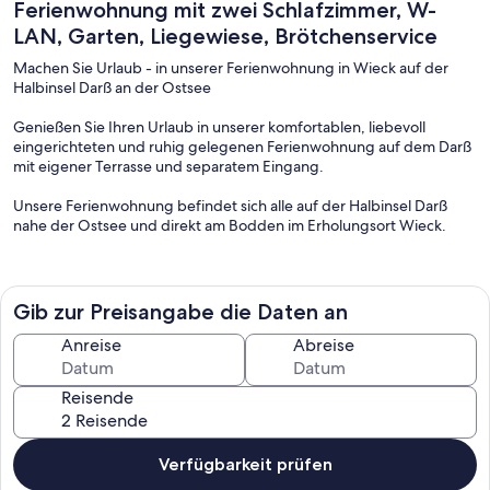
Ferienwohnung mit zwei Schlafzimmer, W-
LAN, Garten, Liegewiese, Brötchenservice
Machen Sie Urlaub - in unserer Ferienwohnung in Wieck auf der
Halbinsel Darß an der Ostsee
Genießen Sie Ihren Urlaub in unserer komfortablen, liebevoll
eingerichteten und ruhig gelegenen Ferienwohnung auf dem Darß
mit eigener Terrasse und separatem Eingang.
Unsere Ferienwohnung befindet sich alle auf der Halbinsel Darß
nahe der Ostsee und direkt am Bodden im Erholungsort Wieck.
Ein großes Wohn- und Esszimmer, und zwei Schlafzimmer sind in
der Ferienwohnung vorhanden. Des weiteren bietet unsere
Ferienwohnung auf der Halbinsel Darß an der Ostsee eine Küche
Gib zur Preisangabe die Daten an
mit Geschirrspüler, Ceranfeld und Mikrowelle und ein Duschbad.
Anreise
Abreise
Auf dem Spielplatz im Garten gibt es eine Rutsche, einen
Sandkasten, eine Schaukel, ein Fußballtor, einen Basketballkorb,
Reisende
eine Nestschaukel und eine Tischtennisplatte.
Somit haben Ihre Kinder keine Langeweile und Sie die Möglichkeit
in Ruhe und genüsslich Ihren Kaffee auf der vor der Ferienwohnung
Verfügbarkeit prüfen
befindlichen Terrasse zu sich zu nehmen.