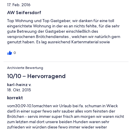
17. Feb. 2016
AW Seifersdorf
Top Wohnung und Top Gastgeber, wir danken für eine toll
eingerichtete Wohnung in der es an nichts fehlte, für die sehr
gute Betreuung der Gastgeber einschließlich des
versprochenen Brötchendienstes , welchen wir natürlich gern
genutzt haben. Es lag ausreichend Kartenmaterial sowie
Prospekte bereit, so das man sich genauestens über Ziele und
Vorschläge/Anregungen informieren konnte. Die Wohnung
0
abseits der Hauptverkehrsstraße liegt sehr ruhig, ca. 5 Minuten
vom Bodden entfernt. Für Spaziergänge oder Radtouren eine
Archivierte Bewertung
ideale Ausgangslage. Danke nochmals für die schönen Tage
über Silvester bei Ihnen und wir werden sicherlich
10/10 – Hervorragend
wiederkommen.
karl-heinz v.
18. Okt. 2015
korrekt
vom30.09-10.1omachten wir Urlaub bei fa. schuman in Wieck
darß in einer super fewo sehr sauber alles vom feinsten der
Brötchen - servis immer super frisch am morgen wir waren nicht
zum letzten mal dort unsere beiden Hunden waren sehr
zufrieden wir würden diese fewo immer wieder weiter