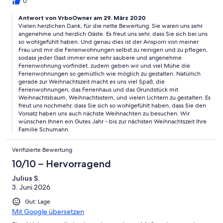
Dekoration, wie Tannenbaum, Schwippbögen, Advendskränzen
0
und Kerzen eingerichtet. Über die nette Aufmerksamkeit zu
Weihnachten, Stollen und Glühwein, und zu Silvester,
Antwort von VrboOwner am 29. März 2020
Vielen herzlichen Dank, für die nette Bewertung. Sie waren uns sehr
Pfannkuchen (Berliner) , Sekt und Tischknaller, haben wir uns
angenehme und herzlich Gäste. Es freut uns sehr, dass Sie sich bei uns
sehr gefreut. Es war die richtige Entscheidung Weihnachten
so wohlgefühlt haben. Und genau dies ist der Ansporn von meiner
und Silvester im Haus Schumann in Wieck an der Ostsee zu
Frau und mir die Ferienwohnungen selbst zu reinigen und zu pflegen,
verbringen. Vielen Dank Wir kommen auch in diesem und im
sodass jeder Gast immer eine sehr saubere und angenehme
nächsten Jahr
Ferienwohnung vorfindet. zudem geben wir und viel Mühe die
Ferienwohnungen so gemütlich wie möglich zu gestalten. Natürlich
gerade zur Weihnachtszeit macht es uns viel Spaß, die
Ferienwohnungen, das Ferienhaus und das Grundstück mit
Weihnachtsbaum, Weihnachtsstern, und vielen Lichtern zu gestalten. Es
freut uns nochmehr, dass Sie sich so wohlgefühlt haben, dass Sie den
Vorsatz haben uns auch nächste Weihnachten zu besuchen. Wir
wünschen Ihnen ein Gutes Jahr - bis zur nächsten Weihnachtszeit Ihre
Familie Schumann
Verifizierte Bewertung
10/10 – Hervorragend
Julius S.
3. Juni 2026
Gut: Lage
Mit Google übersetzen