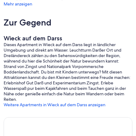
Mehr anzeigen
Das Bild des ehemaligen Fischerdorfes wird durch die überwiegend
rohrgedeckten Häuser geprägt.
Zur Gegend
Die Einzigartigkeit und Ruhe der Boddenlandschaft lässt sich in
Wieck entspannt
genießen. Der Darßer Wald, Teil des Nationalparkes, grenzt
unmittelbar an den
Wieck auf dem Darss
Ort und bietet viele Möglichkeiten für Spaziergänge.
Dieses Apartment in Wieck auf dem Darss liegt in ländlicher
Das gut ausgebaute Radwegenetz lädt zu ausgedehnten Radtouren
Umgebung und direkt am Wasser. Leuchtturm Darßer Ort und
ein.
Dreiländereck zählen zu den Sehenswürdigkeiten der Region,
während du hier die Schönheit der Natur bewundern kannst:
Strand von Zingst und Nationalpark Vorpommersche
Der Bodden bietet hervorragende Wassersportmöglichkeiten für
Boddenlandschaft. Du bist mit Kindern unterwegs? Mit diesen
Segler, Angler
Attraktionen kannst du den Kleinen bestimmt eine Freude machen:
der Surfer, besonders am Wasserwanderrastplatz.
Erlebnishof Gut Darß und Experimentarium Zingst. Erlebe
Wasserspaß pur beim Kajakfahren und beim Tauchen ganz in der
Im ehemaligen Wiecker Schulgebäude findet man das
Nähe oder genieße einfach die Natur beim Wandern oder beim
Nationalpark- und
Reiten.
Gästezentrum Darßer Arche.
Weitere Apartments in Wieck auf dem Darss anzeigen
Hier kann man sich umfassend über die Besonderheiten des
Nationalparkes
Vorpommersche Boddenlandschaft informieren.
Es bietet darüber hinaus Umweltbildungs- und
Naturerlebnisprogramme.