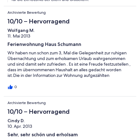
Archivierte Bewertung
10/10 – Hervorragend
Wolfgang M.
11. Mai 2013
Ferienwohnung Haus Schumann
Wir haben nun schon zum 3, Mal die Gelegenheit zur ruhigen
Übernachtung und zum erholsamen Urlaub wahrgenommen
und sind damit sehr zufrieden . Es ist eine Freude festzustellen ,
dass im übernommenen Haushalt an alles gedacht worden
ist.Die in der Information zur Wohnung aufgezählten
Ausstattungsgegenstände ermöglichen es im Urlaub einen
Haushalt ohne Abstriche weiter zu führen .Alles ist blitzsauber
0
und macht nur Freude !Das unser Zwergschnauzer absolut
willkommen war , muss unbedingt mit erwähnt werden !! Mit
Archivierte Bewertung
dem Auto sind Einkaufsmöglichkeiten in Born ( Große Kaufhalle )
und im Seebad Prerow ( Fahrzeit 5 Min.) jederzeit nutzbar. In
10/10 – Hervorragend
Wiek selbst sind gute Gasstätten und eine sehr gute
Fischverkaufsstelle vorhanden . Für Menschen die der
Cindy D.
Großstadt und deren Lärm entfliehen wollen , ein Tipp zur
10. Apr. 2013
absoluten Erholung . Haus Schumann , Wiek und der Darss mit
Sehr, sehr schön und erholsam
seinem Hundestrand sind zu jeder Jahreszeit eine Reise wert .