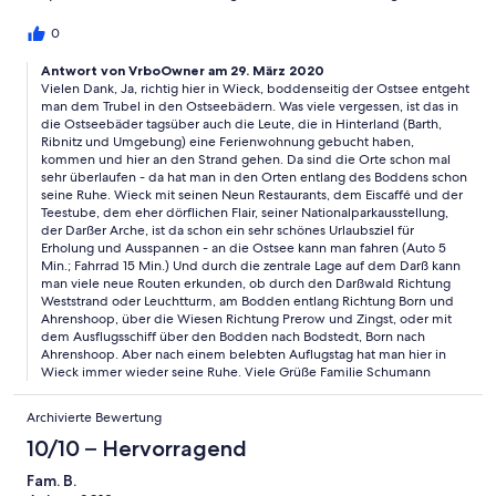
0
Antwort von VrboOwner am 29. März 2020
Vielen Dank, Ja, richtig hier in Wieck, boddenseitig der Ostsee entgeht
man dem Trubel in den Ostseebädern. Was viele vergessen, ist das in
die Ostseebäder tagsüber auch die Leute, die in Hinterland (Barth,
Ribnitz und Umgebung) eine Ferienwohnung gebucht haben,
kommen und hier an den Strand gehen. Da sind die Orte schon mal
sehr überlaufen - da hat man in den Orten entlang des Boddens schon
seine Ruhe. Wieck mit seinen Neun Restaurants, dem Eiscaffé und der
Teestube, dem eher dörflichen Flair, seiner Nationalparkausstellung,
der Darßer Arche, ist da schon ein sehr schönes Urlaubsziel für
Erholung und Ausspannen - an die Ostsee kann man fahren (Auto 5
Min.; Fahrrad 15 Min.) Und durch die zentrale Lage auf dem Darß kann
man viele neue Routen erkunden, ob durch den Darßwald Richtung
Weststrand oder Leuchtturm, am Bodden entlang Richtung Born und
Ahrenshoop, über die Wiesen Richtung Prerow und Zingst, oder mit
dem Ausflugsschiff über den Bodden nach Bodstedt, Born nach
Ahrenshoop. Aber nach einem belebten Auflugstag hat man hier in
Wieck immer wieder seine Ruhe. Viele Grüße Familie Schumann
Archivierte Bewertung
10/10 – Hervorragend
Fam. B.