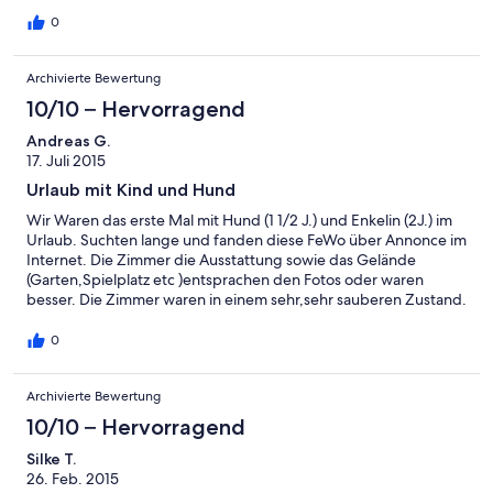
empfehlen fa. schuman immer net u. freundlich weiter so
wilfriede - karl-heinz v. h mit pelle + lissy wou wou
0
Archivierte Bewertung
10/10 – Hervorragend
Andreas G.
17. Juli 2015
Urlaub mit Kind und Hund
Wir Waren das erste Mal mit Hund (1 1/2 J.) und Enkelin (2J.) im
Urlaub. Suchten lange und fanden diese FeWo über Annonce im
Internet. Die Zimmer die Ausstattung sowie das Gelände
(Garten,Spielplatz etc )entsprachen den Fotos oder waren
besser. Die Zimmer waren in einem sehr,sehr sauberen Zustand.
Ob Kletterbaum mit Rutsche,Schaukel oder Sandkasten bzw.
Urlauber mit Hund, für Kind und Hund war etwas dabei.Familie
0
Schumann hatte für alle Fragen ein offenes Ohr und umsorgte
uns fürsorglich. Dieses Ferienobjekt kann durch uns
Archivierte Bewertung
uneingeschränkt weiterempfohlen werden. Wir kommen auf
jeden Fall wieder.
10/10 – Hervorragend
Silke T.
26. Feb. 2015