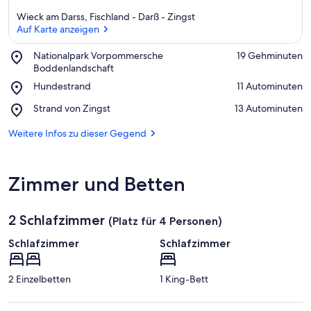
Wieck am Darss, Fischland - Darß - Zingst
Auf Karte anzeigen
Place,
Nationalpark Vorpommersche
‪19 Gehminuten‬
Nationalpark
Boddenlandschaft
Auf Karte anzeigen
Vorpommersche
Place,
Hundestrand
‪11 Autominuten‬
Boddenlandschaft
Hundestrand
Place,
Strand von Zingst
‪13 Autominuten‬
Strand
von
Weitere Infos zu dieser Gegend
Zingst
Zimmer und Betten
2 Schlafzimmer
(Platz für 4 Personen)
Schlafzimmer
Schlafzimmer
2 Einzelbetten
1 King-Bett