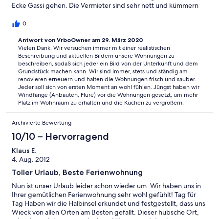
Ecke Gassi gehen. Die Vermieter sind sehr nett und kümmern
sich um alles. Der Brötchenservice ist toll. Die Brötchen
schmecken super! Die Wohnung ist mit allen Dingen
0
eingerichtet, die man so braucht. Man kann sich wohl fühlen,
auch wenn´s schneit! Nur größere Kochaktionen sollte man
Antwort von VrboOwner am 29. März 2020
Vielen Dank. Wir versuchen immer mit einer realistischen
nicht planen - dafür ist die Kochzeile nicht geeignet. Aber es
Beschreibung und aktuellen Bildern unsere Wohnungen zu
gibt ja genügend Restaurants in Wieck und Umgebung. Und
beschreiben, sodaß sich jeder ein Bild von der Unterkunft und dem
das Kaffee in der Arche mit super lecker Kuchen!
Grundstück machen kann. Wir sind immer, stets und ständig am
renovieren erneuern und halten die Wohnungen frisch und sauber.
Jeder soll sich von ersten Moment an wohl fühlen. Jüngst haben wir
Windfänge (Anbauten, Flure) vor die Wohnungen gesetzt, um mehr
Platz im Wohnraum zu erhalten und die Küchen zu vergrößern.
Archivierte Bewertung
10/10 – Hervorragend
Klaus E.
4. Aug. 2012
Toller Urlaub, Beste Ferienwohnung
Nun ist unser Urlaub leider schon wieder um. Wir haben uns in
Ihrer gemütlichen Ferienwohnung sehr wohl gefühlt! Tag für
Tag Haben wir die Halbinsel erkundet und festgestellt, dass uns
Wieck von allen Orten am Besten gefällt. Dieser hübsche Ort,