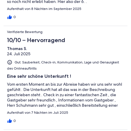
so noch nicht erlebt haben. Hier also der 6. .
Aufenthalt von 8 Nächten im September 2025
0
Verifizierte Bewertung
10/10 – Hervorragend
Thomas S.
24. Juli 2025
Gut: Sauberkeit, Check-in, Kommunikation, Lage und Genauigkeit
des Onlineauftritts
Eine sehr schöne Unterkunft !
Vom ersten Moment an bis zur Abreise haben wir uns sehr wohl
gefühlt . Die Unterkunft hat all das was in der Beschreibung
geschrieben steht . Check in zu einer fantastischen Zeit , die
Gastgeber sehr freundlich , Informationen vom Gastgeber ,
Herr Schuhmann sehr gut , einschließlich Bereitstellung einer
neuen Umgebungskarte , Brötchenservice toll , es gibt nichts zu
Aufenthalt von 7 Nächten im Juli 2025
meckern . Check out prima geklappt , wir werden wieder
kommen . Es war eine sehr schöne Zeit !!!
0