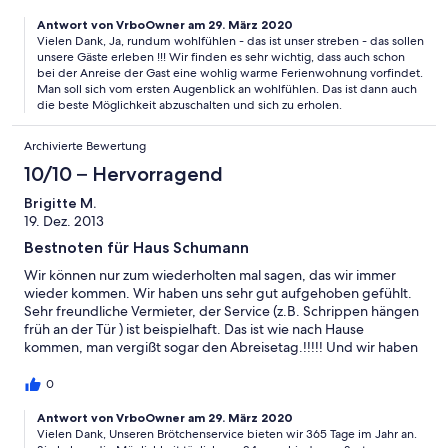
Antwort von VrboOwner am 29. März 2020
Vielen Dank, Ja, rundum wohlfühlen - das ist unser streben - das sollen
unsere Gäste erleben !!! Wir finden es sehr wichtig, dass auch schon
bei der Anreise der Gast eine wohlig warme Ferienwohnung vorfindet.
Man soll sich vom ersten Augenblick an wohlfühlen. Das ist dann auch
die beste Möglichkeit abzuschalten und sich zu erholen.
Archivierte Bewertung
10/10 – Hervorragend
Brigitte M.
19. Dez. 2013
Bestnoten für Haus Schumann
Wir können nur zum wiederholten mal sagen, das wir immer
wieder kommen. Wir haben uns sehr gut aufgehoben gefühlt.
Sehr freundliche Vermieter, der Service (z.B. Schrippen hängen
früh an der Tür ) ist beispielhaft. Das ist wie nach Hause
kommen, man vergißt sogar den Abreisetag.!!!!! Und wir haben
vor solange wir können auch wieder zu kommen.
Weiterempfehlen können wir die se Unterkunft auf jeden Fall.
0
Antwort von VrboOwner am 29. März 2020
Vielen Dank, Unseren Brötchenservice bieten wir 365 Tage im Jahr an.