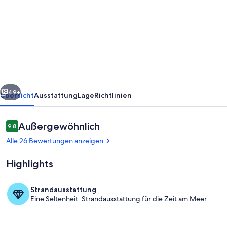
Ferienwohnung
mit
zwei
Schlafzimmer,
W-
LAN,
rück
Weiter
Garten,
49+
Übersicht
Ausstattung
Lage
Richtlinien
Liegewiese,
Brötchenservice
Bewertungen
Außergewöhnlich
9,8
9,8 von 10.
Alle 26 Bewertungen anzeigen
Highlights
Strandausstattung
Eine Seltenheit: Strandausstattung für die Zeit am Meer.
Ferienhaus mit Ferienwohnung