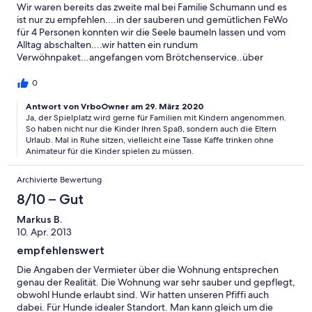
Wir waren bereits das zweite mal bei Familie Schumann und es
ist nur zu empfehlen....in der sauberen und gemütlichen FeWo
für 4 Personen konnten wir die Seele baumeln lassen und vom
Alltag abschalten....wir hatten ein rundum
Verwöhnpaket...angefangen vom Brötchenservice..über
absolutem Ungestörtsein und einer tollen
Osterüberraschung...unsere Kinder durften ungehemmt
0
spielen...für die Beiden war es ein Heidenspaß, mit den vielen
Fahrzeugen auf dem Hof zu fahren oder auch das Baumhaus
Antwort von VrboOwner am 29. März 2020
Ja, der Spielplatz wird gerne für Familien mit Kindern angenommen.
war der Renner... hiermit sagen wir Dankeschön für die schöne
So haben nicht nur die Kinder Ihren Spaß, sondern auch die Eltern
Zeit und wir kommen gerne wieder
Urlaub. Mal in Ruhe sitzen, vielleicht eine Tasse Kaffe trinken ohne
Animateur für die Kinder spielen zu müssen.
Archivierte Bewertung
8/10 – Gut
Markus B.
10. Apr. 2013
empfehlenswert
Die Angaben der Vermieter über die Wohnung entsprechen
genau der Realität. Die Wohnung war sehr sauber und gepflegt,
obwohl Hunde erlaubt sind. Wir hatten unseren Pfiffi auch
dabei. Für Hunde idealer Standort. Man kann gleich um die