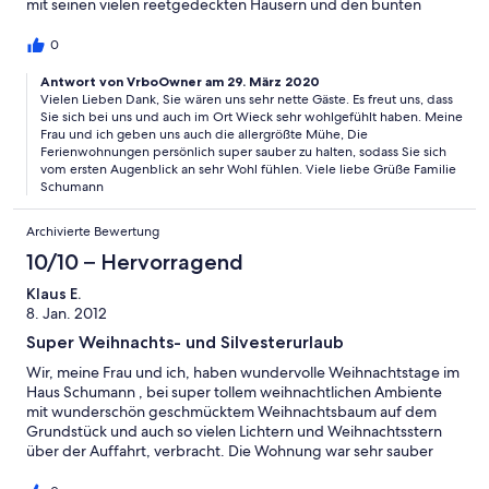
mit seinen vielen reetgedeckten Häusern und den bunten
Türen! Es ist einfach toll hier - der Bodden, die Felder, der Wald
und die Nähe zur Ostsee! Wir wünschen Ihren ein Gutes Jahr
0
mit vielen netten Gästen. Mit lieben Gruß Familie Brakebusch
Antwort von VrboOwner am 29. März 2020
Vielen Lieben Dank, Sie wären uns sehr nette Gäste. Es freut uns, dass
Sie sich bei uns und auch im Ort Wieck sehr wohlgefühlt haben. Meine
Frau und ich geben uns auch die allergrößte Mühe, Die
Ferienwohnungen persönlich super sauber zu halten, sodass Sie sich
vom ersten Augenblick an sehr Wohl fühlen. Viele liebe Grüße Familie
Schumann
Archivierte Bewertung
10/10 – Hervorragend
Klaus E.
8. Jan. 2012
Super Weihnachts- und Silvesterurlaub
Wir, meine Frau und ich, haben wundervolle Weihnachtstage im
Haus Schumann , bei super tollem weihnachtlichen Ambiente
mit wunderschön geschmücktem Weihnachtsbaum auf dem
Grundstück und auch so vielen Lichtern und Weihnachtsstern
über der Auffahrt, verbracht. Die Wohnung war sehr sauber
und vorallem gemütlich, mit viel Liebe und weihnachtlicher