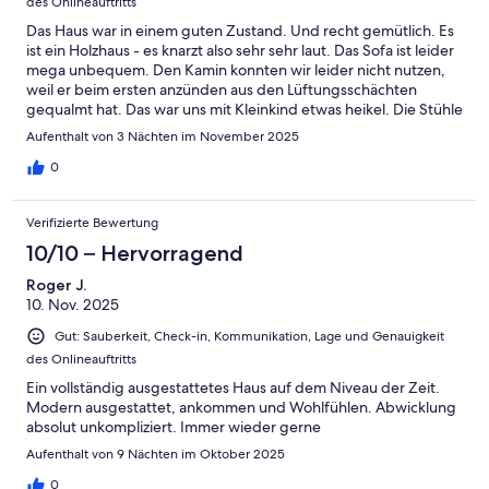
des Onlineauftritts
Das Haus war in einem guten Zustand. Und recht gemütlich. Es
ist ein Holzhaus - es knarzt also sehr sehr laut. Das Sofa ist leider
mega unbequem. Den Kamin konnten wir leider nicht nutzen,
weil er beim ersten anzünden aus den Lüftungsschächten
gequalmt hat. Das war uns mit Kleinkind etwas heikel. Die Stühle
im Esszimmer sind auch total unbequem. Wer auf all das keinen
Aufenthalt von 3 Nächten im November 2025
großen Wert legt, kann hier eine super schöne Zeit haben. Das
Meer ist einen kurzen Spaziergang entfernt und direkt auf der
0
anderen Straßenseite gibt’s einen tollen Spielplatz. Mein Mann
würde nicht wieder buchen.. ich wahrscheinlich schon :D
Verifizierte Bewertung
10/10 – Hervorragend
Roger J.
10. Nov. 2025
Gut: Sauberkeit, Check-in, Kommunikation, Lage und Genauigkeit
des Onlineauftritts
Ein vollständig ausgestattetes Haus auf dem Niveau der Zeit.
Modern ausgestattet, ankommen und Wohlfühlen. Abwicklung
absolut unkompliziert. Immer wieder gerne
Aufenthalt von 9 Nächten im Oktober 2025
0