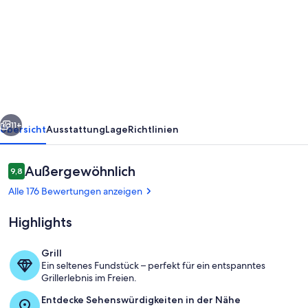
Tolles
Ferienhaus
mit
Garten,
Terrasse,
500m
rück
Weiter
zum
11+
Übersicht
Ausstattung
Lage
Richtlinien
Strand,
gratis
Bewertungen
Außergewöhnlich
9,8
9,8 von 10.
WLAN,
Alle 176 Bewertungen anzeigen
Parkplatz
Highlights
Grill
Ein seltenes Fundstück – perfekt für ein entspanntes
Innenbereich
Grillerlebnis im Freien.
Entdecke Sehenswürdigkeiten in der Nähe