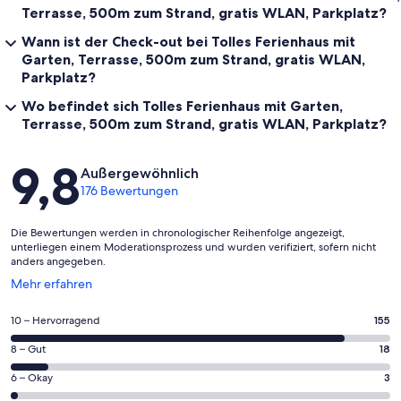
Terrasse, 500m zum Strand, gratis WLAN, Parkplatz?
Wann ist der Check-out bei Tolles Ferienhaus mit
Garten, Terrasse, 500m zum Strand, gratis WLAN,
Parkplatz?
Wo befindet sich Tolles Ferienhaus mit Garten,
Terrasse, 500m zum Strand, gratis WLAN, Parkplatz?
Bewertungen
9,8
Außergewöhnlich
176 Bewertungen
Die Bewertungen werden in chronologischer Reihenfolge angezeigt,
unterliegen einem Moderationsprozess und wurden verifiziert, sofern nicht
anders angegeben.
Wird
Mehr erfahren
in
einem
155
10 – Hervorragend
155
neuen
von
Fenster
18
8 – Gut
18
insgesamt
geöffnet
von
176
3
6 – Okay
3
insgesamt
Gästebewertungen
von