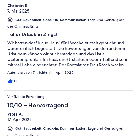
Christin S.
7. Mai 2025
Gut: Sauberkeit, Check-in, Kommunikation, Lage und Genauigkeit
des Onlineauftritts
Toller Urlaub in Zingst
Wir hatten das "blaue Haus" für 1 Woche Auszeit gebucht und
waren einfach begeistert. Die Bewertungen von den anderen
Urlaubern können wir nur bestätigen und das Haus
weiterempfehlen. Im Haus direkt ist alles modern, hell und sehr
mit viel Liebe eingerichtet. Der Kontakt mit Frau Rösch war im
Vorfeld, sowie während des Urlaubs auch super angenehm. Das
Aufenthalt von 7 Nächten im April 2025
Haus steht in 2. Reihe, sodass man wirklich seine Ruhe hat.
Großer Pluspunkt war der tolle Spielplatz gegenüber, generell
0
war man zu Fuß schnell am Strand und der Seebrücke, sowie
beim Fahrrad-Verleih, der Eisdiele, mehrerer
Verifizierte Bewertung
Einkaufsmöglichkeiten oder in unzähligen leckeren Restaurants.
Wir kommen definitiv wieder und dann ins "blaue Haus".
10/10 – Hervorragend
Viola A.
17. Apr. 2025
Gut: Sauberkeit, Check-in, Kommunikation, Lage und Genauigkeit
des Onlineauftritts