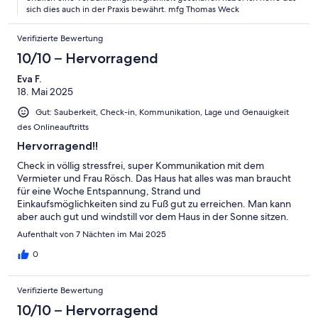
drunter durch robben können und konnte so trotzdem an die
sich dies auch in der Praxis bewährt. mfg Thomas Weck
Treppe. Aber alles in allem können wir das Ferienhaus sehr
empfehlen. Danke für die schöne Woche
Verifizierte Bewertung
10/10 – Hervorragend
Eva F.
18. Mai 2025
Gut: Sauberkeit, Check-in, Kommunikation, Lage und Genauigkeit
des Onlineauftritts
Hervorragend!!
Check in völlig stressfrei, super Kommunikation mit dem
Vermieter und Frau Rösch. Das Haus hat alles was man braucht
für eine Woche Entspannung, Strand und
Einkaufsmöglichkeiten sind zu Fuß gut zu erreichen. Man kann
aber auch gut und windstill vor dem Haus in der Sonne sitzen.
Sehr gutes Fischrestaurant, auch gleich in der Nähe. Gerne
Aufenthalt von 7 Nächten im Mai 2025
wieder
0
Verifizierte Bewertung
10/10 – Hervorragend