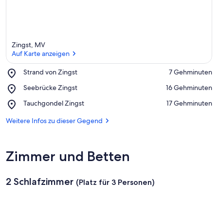
Zingst, MV
Auf Karte anzeigen
Place,
Strand von Zingst
‪7 Gehminuten‬
Strand
Auf Karte anzeigen
Place,
Seebrücke Zingst
‪16 Gehminuten‬
von
Seebrücke
Zingst
Place,
Tauchgondel Zingst
‪17 Gehminuten‬
Zingst
Tauchgondel
Zingst
Weitere Infos zu dieser Gegend
Zimmer und Betten
2 Schlafzimmer
(Platz für 3 Personen)