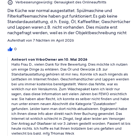
Verbesserungswürdig: Genauigkeit des Onlineauftritts
Die Küche war normal ausgestattet. Spülmaschine und
Filterkaffeemaschine haben gut funktioniert.Es gab keine
Standardausstattung, d.h. Essig, Öl, Kaffeefilter, Geschirrtücher
und Lappen waren z.B. nicht vorhanden. Dies müsste erst
nachgefragt werden, weil es in der Objektbeschreibung nicht
stand.Bettwäsche und Handtücher waren auch extra
Aufenthalt von 7 Nächten im April 2026
mitzubringen oder als Wäschepaket zu bestellen. Auch das war
in der Beschreibung nicht ersichtlich.Wir hatten einen Regentag
0
und an dem Tag war das Internet so gut wie nicht mehr
Antwort von VrboOwner am 10. Mai 2026
vorhanden;-). Die Verbindung war auch bei gutem Wetter nicht
Hallo Frau D., vielen Dank für Ihre Bewertung. Dies möchte ich nutzen
immer stabil.Ansonsten war der Aufenthalt schön und die
um einige Dinge zu erklären. Das Öl und Gewürze z.B. zur
Umgebung herrlich.
Standartausstattung gehören ist mir neu. Konnte ich auch nirgends als
Leitfaden im Internet finden. Geschirrhandtücher und Lappen werden
bei uns immer kostenlos bereitgestellt. Wenn das fehlte, war es
wirklich nur ein Versäumnis. Zum Wäschepaket kann ich leidr nur
sagen, dass diese Information seit vielen Jahren bei FEWO ersichtlich
war. Sie haben aber Recht, ich konnte es selber nicht finden und habe
nun unter einem neuen Abschnitt die Kategorie "Zusatzkosten"
gefunden. Leider kann man dort nichts aktualisieren. Ergänzend habe
ich Ihnen diese Info aber direkt nach Ihrer Buchung gesendet. Das
Internet ist wirklich schlecht in ZIngst, liegt aber leider am Versorger.
Der Antrag auf Glasfaser ist vor 3 Jahren gestellt worden. Passiert ist bis
heute nichts. Ich hoffe es hat Ihnen trotzdem bei uns gefallen und
vielleicht bis bald. mfg THomas Weck