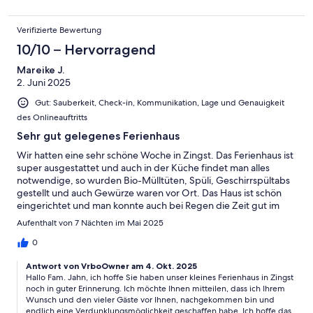
Verifizierte Bewertung
10/10 – Hervorragend
Mareike J.
2. Juni 2025
Gut: Sauberkeit, Check-in, Kommunikation, Lage und Genauigkeit
des Onlineauftritts
Sehr gut gelegenes Ferienhaus
Wir hatten eine sehr schöne Woche in Zingst. Das Ferienhaus ist
super ausgestattet und auch in der Küche findet man alles
notwendige, so wurden Bio-Mülltüten, Spüli, Geschirrspültabs
gestellt und auch Gewürze waren vor Ort. Das Haus ist schön
eingerichtet und man konnte auch bei Regen die Zeit gut im
Haus überbrücken. Wir hatten Fahrräder dabei, aber auch ohne
Aufenthalt von 7 Nächten im Mai 2025
Räder ist die Lage super, sodass man alles fußläufig erreicht
(Edeka in zwei Richtungen, Bäcker, Drogerie, Hafen, Strand,
0
usw.)Die einzigen zwei kleinen Dinge die für uns nicht ideal
Antwort von VrboOwner am 4. Okt. 2025
waren: - in den Zimmern sind leider keine
Hallo Fam. Jahn, ich hoffe Sie haben unser kleines Ferienhaus in Zingst
Verdunklungsvorhänge, was für uns mit Kleinkind ein bisschen
noch in guter Erinnerung. Ich möchte Ihnen mitteilen, dass ich Ihrem
suboptimal war- das Treppenschutzgitter ist etwas weit über
Wunsch und den vieler Gäste vor Ihnen, nachgekommen bin und
dem Boden angebracht, so hat unsere kleine problemlos unten
endlich eine Verdunklungsmöglichkeit geschaffen habe. Ich hoffe das