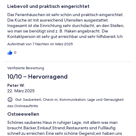
Liebevoll und praktisch eingerichtet
Das Ferienhäuschen ist sehr schön und praktisch eingerichtet.
Die Küche ist mit ausreichend Utensilien ausgestattet.
Insgesamt ist die Einrichtung sehr durchdacht, an den Stellen,
wo man sie benötigt sind z. B. Haken angebracht. Die
Kontaktperson ist sehr gut erreichbar und sehr hilfsbereit.Ich
kann den Aufenthalt sehr empfehlen.
Aufenthalt von 7 Nächten im März 2025
0
Verifizierte Bewertung
10/10 – Hervorragend
Peter W.
22. März 2025
Gut: Sauberkeit, Check-in, Kommunikation, Lage und Genauigkeit
des Onlineauftritts
Ostseewellen
Schönes sauberes Haus in ruhiger Lage, mit allem was man
braucht.Bäcker,Einkauf,Strand,Restaurants sind Fußläufig
schnell zu erreichen.Eine sehr schöne Gegend,wir haben uns