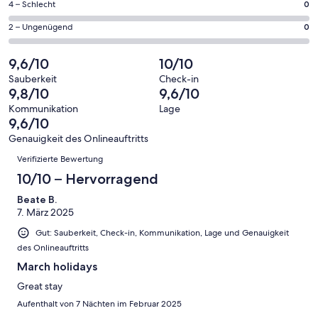
176
0
4 – Schlecht
0
haben
insgesamt
Gästebewertungen
von
eine
176
0
2 – Ungenügend
0
haben
insgesamt
Bewertung
Gästebewertungen
von
eine
176
von
haben
insgesamt
9,6/10
10/10
Bewertung
Gästebewertungen
10
eine
176
von
haben
Sauberkeit
Check-in
-
Bewertung
Gästebewertungen
9,8/10
9,6/10
8
eine
Hervorragend
von
haben
-
Bewertung
Kommunikation
Lage
6
eine
9,6/10
Gut
von
-
Bewertung
4
Genauigkeit des Onlineauftritts
Okay
von
Bewertungen
-
Verifizierte Bewertung
2
Schlecht
-
10/10 – Hervorragend
Ungenügend
Beate B.
7. März 2025
Gut: Sauberkeit, Check-in, Kommunikation, Lage und Genauigkeit
des Onlineauftritts
March holidays
Great stay
Aufenthalt von 7 Nächten im Februar 2025