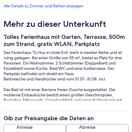
Alle Details zu Zimmer und Betten anzeigen
Mehr zu dieser Unterkunft
Tolles Ferienhaus mit Garten, Terrasse, 500m
zum Strand, gratis WLAN, Parkplatz
Das Ferienhaus 'Tu Hus in Linde Eck' steht in zweiter Reihe und ist
ruhig gelegen. Bei einer Größe von 55 m², bietet es Platz für drei
Personen. Ein Wohnzimmer, 2 Schlafzimmer (Doppelbett und
Einzelbett) sowie Küche, Bad/WC und eine Südterrasse. Der
Parkplatz befindet sich direkt am Haus.
Bettwäsche und Handtücher sind vom 01.07.-31.08. incl.
Das Bad ist mit einer Barriere freien Dusche ausgestattet. Die
moderne Einbauküche besitzt einen großen Geschirrspüler,
Backofen, Mikrowelle, Cerankochfeld und einen Kühlschrank mit
Gefrierfach. (Kinderbesteck vorhanden). So steht einer
Selbstversorgung nichts im Wege.
Im unmittelbaren Umfeld kann man aber auch verschiedene
Gib zur Preisangabe die Daten an
Restaurants aufsuchen. Gerne geben wir Ihnen da auch persönlich
einige Empfehlungen.
Anreise
Abreise