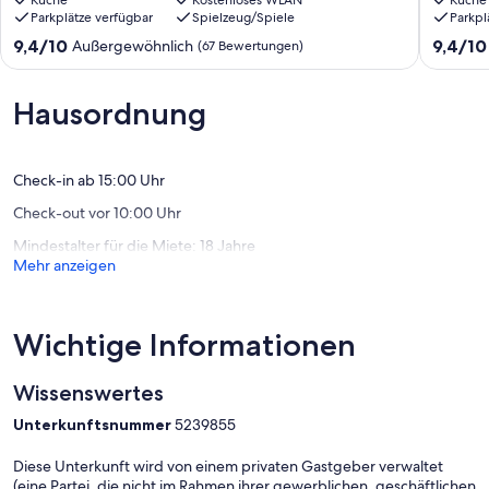
Fewo,
Küche
Kostenloses WLAN
Terrasse
Küche
Parkplätze verfügbar
Spielzeug/Spiele
Parkpl
Zingst,
500m
Darß,
zum
9.4
9.4
9,4/10
9,4/10
Außergewöhnlich
(67 Bewertungen)
zentral,
Strand,
von
von
WLAN,
gratis
10,
10,
Stellpl.
WLAN,
Außergewöhnlich,
Außerge
Hausordnung
Zingst
Parkplat
(67
(16
Zingst
Bewertungen)
Bewert
Check-in ab 15:00 Uhr
Check-out vor 10:00 Uhr
Mindestalter für die Miete: 18 Jahre
Mehr anzeigen
Wichtige Informationen
Wissenswertes
Unterkunftsnummer
5239855
Diese Unterkunft wird von einem privaten Gastgeber verwaltet
(eine Partei, die nicht im Rahmen ihrer gewerblichen, geschäftlichen