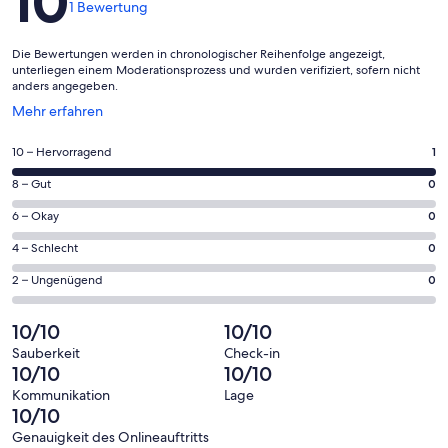
10
1 Bewertung
!! Die Bezahlung der gebuchten Unterkunft erfolgt vor Ort in bar. !!
Wir freuen uns auf Sie - Ihr Team der Villa Meernixe
Die Bewertungen werden in chronologischer Reihenfolge angezeigt,
unterliegen einem Moderationsprozess und wurden verifiziert, sofern nicht
anders angegeben.
- Ostseebad Binz_ganzjährig kurabgabepflichtig -
Wird
Mehr erfahren
in
einem
1
10 – Hervorragend
1
Die Anreise ist von 16:00 bis 19:00 und die Abreise von 06:00 bis
neuen
von
09:00 möglich.
Fenster
0
8 – Gut
0
insgesamt
geöffnet
von
1
0
6 – Okay
0
insgesamt
Gästebewertungen
von
1
0
4 – Schlecht
0
haben
insgesamt
Gästebewertungen
von
eine
1
0
2 – Ungenügend
0
haben
insgesamt
Bewertung
Gästebewertungen
von
eine
1
von
haben
insgesamt
10/10
10/10
Bewertung
Gästebewertungen
10
eine
1
von
haben
Sauberkeit
Check-in
-
Bewertung
Gästebewertungen
10/10
10/10
8
eine
Hervorragend
von
haben
-
Bewertung
Kommunikation
Lage
6
eine
10/10
Gut
von
-
Bewertung
4
Genauigkeit des Onlineauftritts