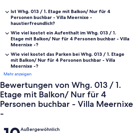
- Ein hauseigener Parkplatz steht Ihnen kostenlos zur Verfügung.
- Auf der Hofseite erwartet Sie eine kleine Grillecke ( mit Grill ) für
Ist Whg. 013 / 1. Etage mit Balkon/ Nur für 4
gemütliche Grillabende.
Personen buchbar - Villa Meernixe -
- Wohnung 1 bis 9 Strandkorb am Meer - 8 EUR am Tag
haustierfreundlich?
- Für jede Wohnung nur ein Kinderbett möglich!
Wie viel kostet ein Aufenthalt im Whg. 013 / 1.
Etage mit Balkon/ Nur für 4 Personen buchbar - Villa
Unser Wohlfühlservice vor Ort für Sie:
Meernixe -?
* WLAN
Wie viel kostet das Parken bei Whg. 013 / 1. Etage
* Vermittlung von Ausflugsfahrten mit Bahn, Bus, Kutsche oder
mit Balkon/ Nur für 4 Personen buchbar - Villa
Schiff
Meernixe -?
* In den Sommermonaten Lagerfeuer, Spaß und Spiel am Strand
Mehr anzeigen
* Nach Absprache gemütliche Grillabende
* Fahrrad- und Strandkorbverleih
Bewertungen von Whg. 013 / 1.
* Spielzeug aller Art auch Strandspielzeug/ Bollerwagen
* Waschmaschine- und Trocknernutzung
Etage mit Balkon/ Nur für 4
* Kinderbett und Kinderhochstuhl kostenfrei
* Grillmöglichkeit
Personen buchbar - Villa Meernixe
* Transfer vom und zum Bahnhof nach Absprache möglich
-
* Einkaufservice
* abschließbarer Fahrradraum
* Fön für jedes Appartement vorhanden
Bewertungen
* Sonderangebote in der Vor und Nachsaison
Außergewöhnlich