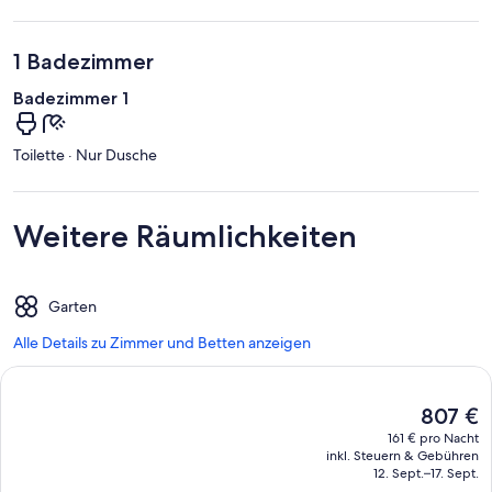
1 Badezimmer
Badezimmer 1
Toilette · Nur Dusche
Weitere Räumlichkeiten
Garten
Alle Details zu Zimmer und Betten anzeigen
Der
807 €
aktuelle
161 € pro Nacht
Preis
inkl. Steuern & Gebühren
beträgt
12. Sept.–17. Sept.
807 €.