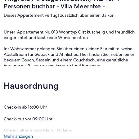
Personen buchbar - Villa Meernixe -
Dieses Appartement verfügt zusätzlich über einen Balkon.
Unser Appartement Nr. 013 Wohntyp C ist kuschelig und freundlich
eingerichtet und lässt keine Wünsche offen.
Ins Wohnzimmer gelangen Sie über einen kleinen Flur mit teilweise
Abstellraum für Gepäck und Ähnliches. Hier finden Sie, neben einer
bequem Couch, Sesseln und einem Couchtisch, eine gemütliche
Veranda mit Sitzecke, eine Essecke für 4 Personen
selbstverständlich auch Farb-TV, DVD- und CD-Player, Stereo-
Radio, Durchwahltelefon, WLan und Sprechanlage, sowie eine
vollständig eingerichtete Küche. Mikrowelle mit Grillfunktion, 4-
Hausordnung
Plattenherd,Toaster, Kaffeemaschiene, Geschirrspüler und
Kühlschrank. Wohnung mit Balkon !!
Vom Flur aus gelangen Sie in die beiden voneinander
getrennten Schlafzimmer . Diese sind jeweils komfortabel mit
Check-in ab 16:00 Uhr
Doppelbett, verstellbaren Lattenroste, Allergikerbetten und
Kopfkissen (waschbar) und Kleiderschrank ausgestattet.
Check-out vor 09:00 Uhr
Die Wohnung ist nur für 4 Personen buchbar !!
Mindestalter für die Miete: 18 Jahre
Mehr anzeigen
Das helle Bad mit Fenster verfügt über Ganzglasdusche,