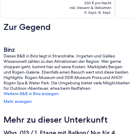
Preis
1
32
230 € pro Nacht
beträgt
inkl. Steuern & Gebühren
Bewertung
Bewert
689 €
5. Sept.–8. Sept.
Zur Gegend
Binz
Dieses B&B in Binz liegt in Strandnähe. Irrgarten und Galileo
Wissenswelt zählen zu den Attraktionen der Region. Wer gerne
shoppen geht, kommt hier auf seine Kosten: Marktplatz Bergen
und Rügen-Galerie. Ebenfalls einen Besuch wert sind diese beiden
Highlights: Rügen-Museum und DDR-Museum Prora und AHOI!
Rügen Spa & Water Park. Die Umgebung bietet viele Möglichkeiten
für Outdoor-Abenteuer, etwa beim Radfahren.
Weitere B&B in Binz anzeigen
Mehr anzeigen
Mehr zu dieser Unterkunft
Whg. 013 / 1. Etage mit Balkon/ Nur für 4