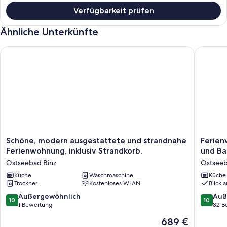
Verfügbarkeit prüfen
Ähnliche Unterkünfte
Schöne, modern ausgestattete und strandnahe Ferienwohnung,
Ferienwo
Schöne,
Ferien
Schöne, modern ausgestattete und strandnahe
Ferien
modern
mit
Ferienwohnung, inklusiv Strandkorb.
und Ba
ausgestattete
Meerbli
Ostseebad Binz
Ostseeb
und
1
strandnahe
Küche
Waschmaschine
Schlafz
Küche
Trockner
Kostenloses WLAN
Blick 
Ferienwohnung,
und
inklusiv
Balkon
10.0
10.0
Außergewöhnlich
Auß
10
10
Strandkorb.
Ostsee
von
von
1 Bewertung
32 B
Ostseebad
Binz
10,
10,
Der
689 €
Binz
Außergewöhnlich,
Außerge