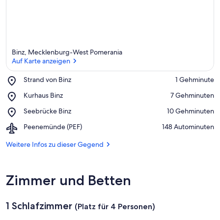
Binz, Mecklenburg-West Pomerania
Auf Karte anzeigen
Place,
Strand von Binz
‪1 Gehminute‬
Strand
Auf Karte anzeigen
Place,
Kurhaus Binz
‪7 Gehminuten‬
von
Kurhaus
Binz
Place,
Seebrücke Binz
‪10 Gehminuten‬
Binz
Seebrücke
Airport,
Peenemünde (PEF)
‪148 Autominuten‬
Binz
Peenemünde
(PEF)
Weitere Infos zu dieser Gegend
Zimmer und Betten
1 Schlafzimmer
(Platz für 4 Personen)