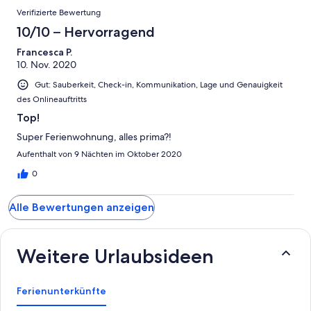
Okay
von
Bewertungen
-
Verifizierte Bewertung
2
Schlecht
-
10/10 – Hervorragend
Ungenügend
Francesca P.
10. Nov. 2020
Gut: Sauberkeit, Check-in, Kommunikation, Lage und Genauigkeit
des Onlineauftritts
Top!
Super Ferienwohnung, alles prima?!
Aufenthalt von 9 Nächten im Oktober 2020
0
Alle Bewertungen anzeigen
Weitere Urlaubsideen
Ferienunterkünfte