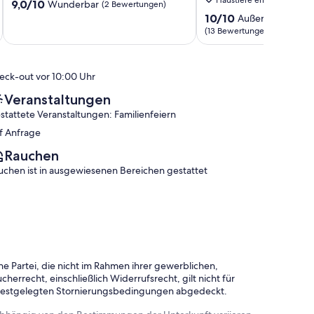
9.0
Land
9,0/10
Neuendorf
Wunderbar
(2 Bewertungen)
von
10.0
10/10
Außergewöhnlic
10,
von
(13 Bewertungen)
Wunderbar,
10,
(2
Außergewöhnlich,
Bewertungen)
(13
eck-out vor 10:00 Uhr
Bewertungen)
Veranstaltungen
stattete Veranstaltungen: Familienfeiern
f Anfrage
Rauchen
uchen ist in ausgewiesenen Bereichen gestattet
e Partei, die nicht im Rahmen ihrer gewerblichen,
herrecht, einschließlich Widerrufsrecht, gilt nicht für
 festgelegten Stornierungsbedingungen abgedeckt.