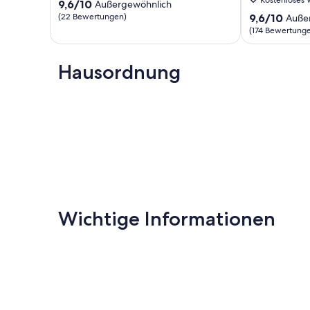
9.6
Berlin
9,6/10
Haustiere
Außergewöhnlich
von
Centrum
willkommen.
9.6
(22 Bewertungen)
9,6/10
Auße
10,
Hohen
Nauen
von
(174 Bewertung
Außergewöhnlich,
Neuendorf
10,
(22
Außergewöhnl
Bewertungen)
Hausordnung
(174
Bewertungen
Wichtige Informationen