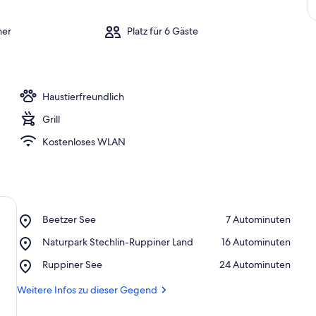
mer
Platz für 6 Gäste
Haustierfreundlich
Grill
Kostenloses WLAN
Place,
Beetzer See
‪7 Autominuten‬
Beetzer
Place,
Naturpark Stechlin-Ruppiner Land
‪16 Autominuten‬
See
Naturpark
Place,
Ruppiner See
‪24 Autominuten‬
Stechlin-
Ruppiner
Ruppiner
See
Weitere Infos zu dieser Gegend
Land