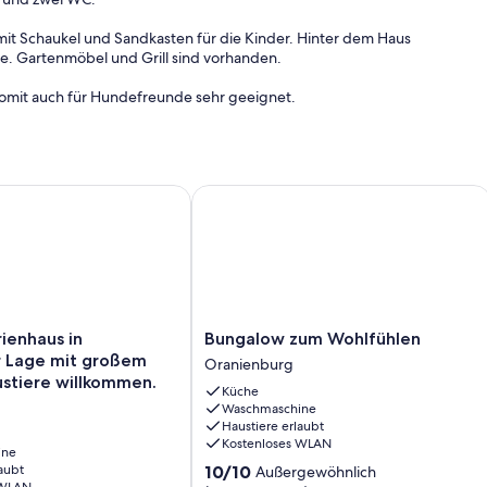
t Schaukel und Sandkasten für die Kinder. Hinter dem Haus
se. Gartenmöbel und Grill sind vorhanden.
somit auch für Hundefreunde sehr geeignet.
nhaus in waldreicher Lage mit großem Garten. Haustiere wil
Bungalow zum Wohlfühlen
Bungalow
ienhaus in
Bungalow zum Wohlfühlen
zum
r Lage mit großem
Oranienburg
Wohlfühlen
stiere willkommen.
Küche
Oranienburg
Waschmaschine
Haustiere erlaubt
Kostenloses WLAN
ine
10.0
aubt
10/10
Außergewöhnlich
 WLAN