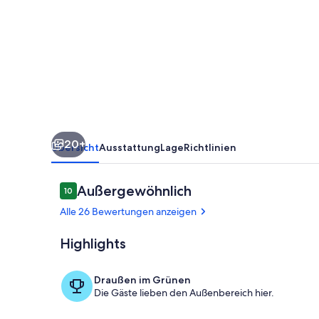
20+
Übersicht
Ausstattung
Lage
Richtlinien
Bewertungen
Außergewöhnlich
10
10 von 10.
Alle 26 Bewertungen anzeigen
Highlights
Unterkunfts
Draußen im Grünen
Die Gäste lieben den Außenbereich hier.