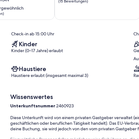
von
(15 Bewertungen)
10,
rgewöhnlich
Außergewöhnlich,
en)
(15
Bewertungen)
ich,
Check-in ab 15:00 Uhr
Ch
)
Kinder
Kinder (0–17 Jahre) erlaubt
Ge
Au
Haustiere
Haustiere erlaubt (insgesamt maximal 3)
Ra
Wissenswertes
Unterkunftsnummer
2460923
Diese Unterkunft wird von einem privaten Gastgeber verwaltet (ein
geschäftlichen oder beruflichen Tätigkeit handelt). Das EU-Verbrauc
deine Buchung, sie wird jedoch von den vom privaten Gastgeber