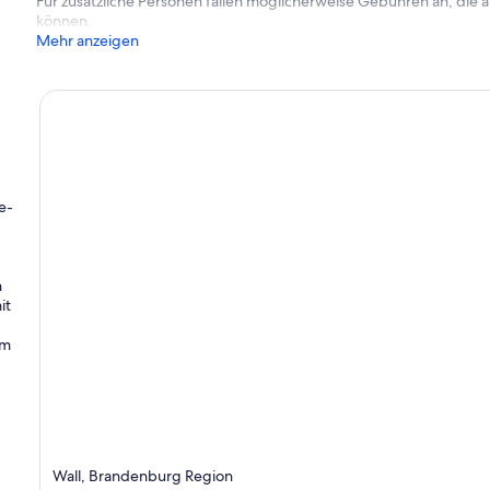
Für zusätzliche Personen fallen möglicherweise Gebühren an, die
können.
Mehr anzeigen
e-
n
it
im
Wall, Brandenburg Region