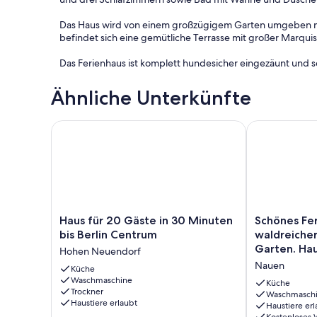
Das Haus wird von einem großzügigem Garten umgeben mi
befindet sich eine gemütliche Terrasse mit großer Marqui
Das Ferienhaus ist komplett hundesicher eingezäunt und 
Ähnliche Unterkünfte
Haus für 20 Gäste in 30 Minuten bis Berlin Centrum
Schönes Ferie
Haus
Schönes
Haus für 20 Gäste in 30 Minuten
Schönes Fer
für
Ferienhaus
bis Berlin Centrum
waldreiche
20
in
Garten. Hau
Hohen Neuendorf
Gäste
waldreicher
Nauen
in
Küche
Lage
Waschmaschine
30
mit
Küche
Trockner
Minuten
großem
Waschmasch
Haustiere erlaubt
Haustiere erl
bis
Garten.
Kostenloses