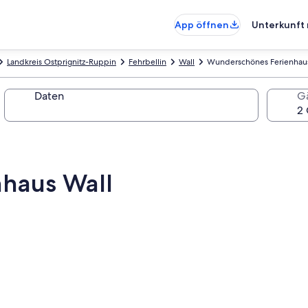
App öffnen
Unterkunft 
Landkreis Ostprignitz-Ruppin
Fehrbellin
Wall
Wunderschönes Ferienhaus
Daten
G
haus Wall