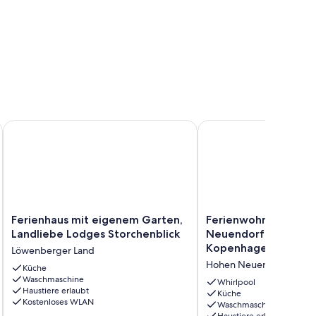
lkommen.
Ferienhaus mit eigenem Garten, Landliebe Lodges Storchenbl
Ferienwohnung Hohen
Ferienhaus
Ferienwohnung
Ferienhaus mit eigenem Garten,
Ferienwohnung Hoh
mit
Hohen
Landliebe Lodges Storchenblick
Neuendorf am Radwe
eigenem
Neuendorf
Kopenhagen
Löwenberger Land
Garten,
am
Hohen Neuendorf
Landliebe
Küche
Radweg
Waschmaschine
Lodges
Berlin
Whirlpool
Haustiere erlaubt
Storchenblick
Kopenhagen
Küche
Kostenloses WLAN
Waschmaschine
Löwenberger
Hohen
Haustiere erlaubt